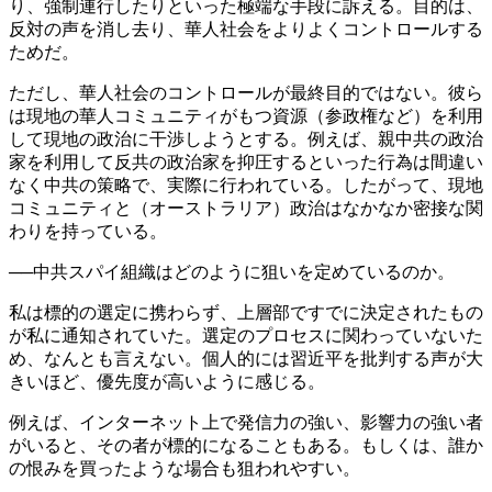
り、強制連行したりといった極端な手段に訴える。目的は、
反対の声を消し去り、華人社会をよりよくコントロールする
ためだ。
ただし、華人社会のコントロールが最終目的ではない。彼ら
は現地の華人コミュニティがもつ資源（参政権など）を利用
して現地の政治に干渉しようとする。例えば、親中共の政治
家を利用して反共の政治家を抑圧するといった行為は間違い
なく中共の策略で、実際に行われている。したがって、現地
コミュニティと（オーストラリア）政治はなかなか密接な関
わりを持っている。
──中共スパイ組織はどのように狙いを定めているのか。
私は標的の選定に携わらず、上層部ですでに決定されたもの
が私に通知されていた。選定のプロセスに関わっていないた
め、なんとも言えない。個人的には習近平を批判する声が大
きいほど、優先度が高いように感じる。
例えば、インターネット上で発信力の強い、影響力の強い者
がいると、その者が標的になることもある。もしくは、誰か
の恨みを買ったような場合も狙われやすい。