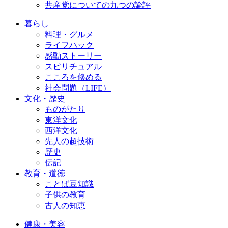
共産党についての九つの論評
暮らし
料理・グルメ
ライフハック
感動ストーリー
スピリチュアル
こころを修める
社会問題（LIFE）
文化・歴史
ものがたり
東洋文化
西洋文化
先人の超技術
歴史
伝記
教育・道徳
ことば豆知識
子供の教育
古人の知恵
健康・美容