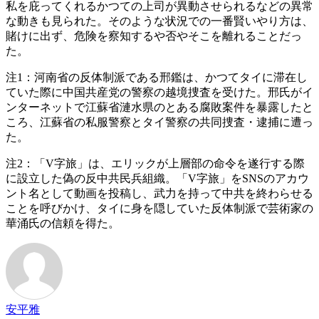
私を庇ってくれるかつての上司が異動させられるなどの異常
な動きも見られた。そのような状況での一番賢いやり方は、
賭けに出ず、危険を察知するや否やそこを離れることだっ
た。
注1：河南省の反体制派である邢鑑は、かつてタイに滞在し
ていた際に中国共産党の警察の越境捜査を受けた。邢氏がイ
ンターネットで江蘇省漣水県のとある腐敗案件を暴露したと
ころ、江蘇省の私服警察とタイ警察の共同捜査・逮捕に遭っ
た。
注2：「V字旅」は、エリックが上層部の命令を遂行する際
に設立した偽の反中共民兵組織。「V字旅」をSNSのアカウ
ント名として動画を投稿し、武力を持って中共を終わらせる
ことを呼びかけ、タイに身を隠していた反体制派で芸術家の
華涌氏の信頼を得た。
安平雅