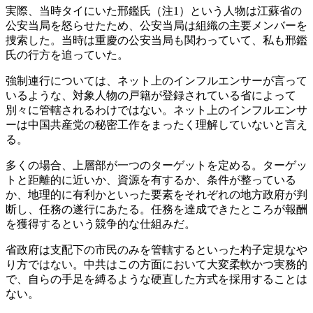
実際、当時タイにいた邢鑑氏（注1）という人物は江蘇省の
公安当局を怒らせたため、公安当局は組織の主要メンバーを
捜索した。当時は重慶の公安当局も関わっていて、私も邢鑑
氏の行方を追っていた。
強制連行については、ネット上のインフルエンサーが言って
いるような、対象人物の戸籍が登録されている省によって
別々に管轄されるわけではない。ネット上のインフルエンサ
ーは中国共産党の秘密工作をまったく理解していないと言え
る。
多くの場合、上層部が一つのターゲットを定める。ターゲッ
トと距離的に近いか、資源を有するか、条件が整っている
か、地理的に有利かといった要素をそれぞれの地方政府が判
断し、任務の遂行にあたる。任務を達成できたところが報酬
を獲得するという競争的な仕組みだ。
省政府は支配下の市民のみを管轄するといった杓子定規なや
り方ではない。中共はこの方面において大変柔軟かつ実務的
で、自らの手足を縛るような硬直した方式を採用することは
ない。