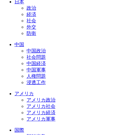
日本
政治
経済
社会
外交
防衛
中国
中国政治
社会問題
中国経済
中国軍事
人権問題
浸透工作
アメリカ
アメリカ政治
アメリカ社会
アメリカ経済
アメリカ軍事
国際