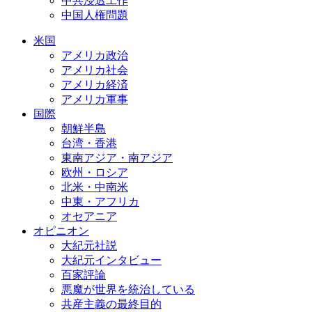
中共浸透工作
中国人権問題
米国
アメリカ政治
アメリカ社会
アメリカ経済
アメリカ軍事
国際
朝鮮半島
台湾・香港
東南アジア・南アジア
欧州・ロシア
北米・中南米
中東・アフリカ
オセアニア
オピニオン
大紀元社説
大紀元インタビュー
百家評論
悪魔が世界を統治している
共産主義の最終目的