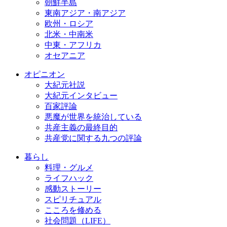
朝鮮半島
東南アジア・南アジア
欧州・ロシア
北米・中南米
中東・アフリカ
オセアニア
オピニオン
大紀元社説
大紀元インタビュー
百家評論
悪魔が世界を統治している
共産主義の最終目的
共産党に関する九つの評論
暮らし
料理・グルメ
ライフハック
感動ストーリー
スピリチュアル
こころを修める
社会問題（LIFE）