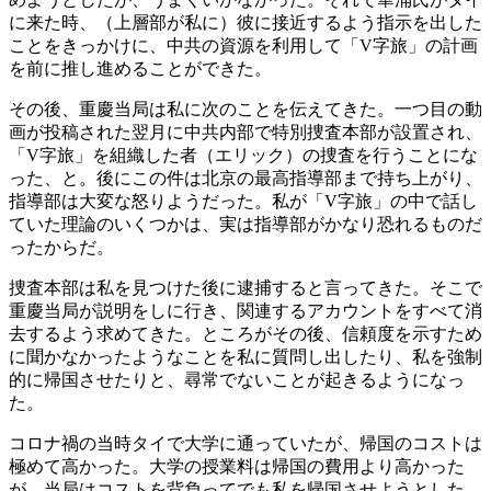
に来た時、（上層部が私に）彼に接近するよう指示を出した
ことをきっかけに、中共の資源を利用して「V字旅」の計画
を前に推し進めることができた。
その後、重慶当局は私に次のことを伝えてきた。一つ目の動
画が投稿された翌月に中共内部で特別捜査本部が設置され、
「V字旅」を組織した者（エリック）の捜査を行うことにな
った、と。後にこの件は北京の最高指導部まで持ち上がり、
指導部は大変な怒りようだった。私が「V字旅」の中で話し
ていた理論のいくつかは、実は指導部がかなり恐れるものだ
ったからだ。
捜査本部は私を見つけた後に逮捕すると言ってきた。そこで
重慶当局が説明をしに行き、関連するアカウントをすべて消
去するよう求めてきた。ところがその後、信頼度を示すため
に聞かなかったようなことを私に質問し出したり、私を強制
的に帰国させたりと、尋常でないことが起きるようになっ
た。
コロナ禍の当時タイで大学に通っていたが、帰国のコストは
極めて高かった。大学の授業料は帰国の費用より高かった
が、当局はコストを背負ってでも私を帰国させようとした。