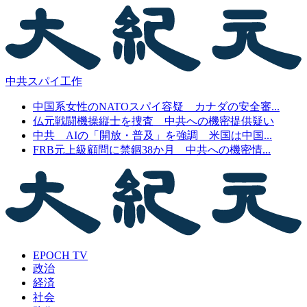
中共スパイ工作
中国系女性のNATOスパイ容疑 カナダの安全審...
仏元戦闘機操縦士を捜査 中共への機密提供疑い
中共 AIの「開放・普及」を強調 米国は中国...
FRB元上級顧問に禁錮38か月 中共への機密情...
EPOCH TV
政治
経済
社会