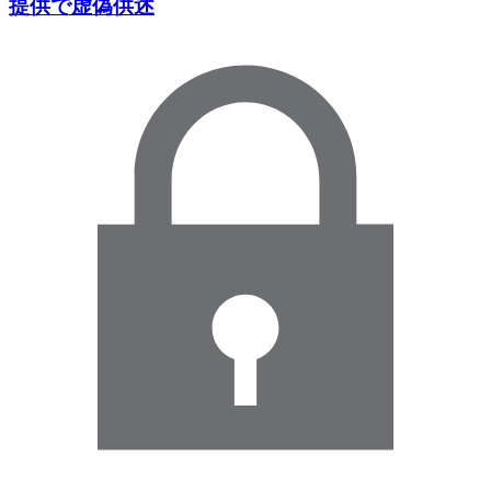
提供で虚偽供述