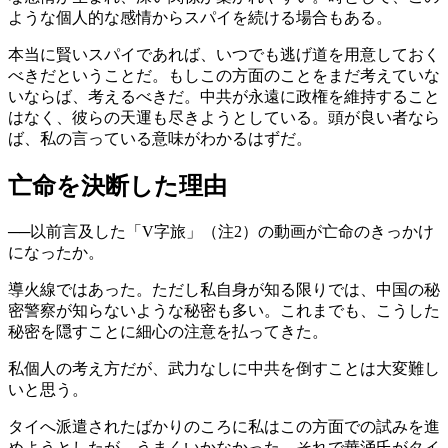
ような個人的な感情からスパイを続ける場合もある。
本当に賢いスパイであれば、いつでも逃げ道を用意しておく
べきだということだ。もしこの方面のことをまだ考えていな
いならば、考えるべきだ。中共が永遠に政権を維持すること
はなく、彼らの天運も尽きようとしている。頭が良い者なら
ば、私の言っている意味がわかるはずだ。
亡命を決断した理由
──以前言及した「V字旅」（注2）の動画が亡命のきっかけ
になったか。
導火線ではあった。ただし私自身が知る限りでは、中国の秘
密警察が知らないような秘密も多い。これまでも、こうした
秘密を隠すことに細心の注意を払ってきた。
私個人の考え方だが、武力なしに中共を倒すことは大変難し
いと思う。
タイへ派遣されたばかりのころに私はこの方面での試みを進
めようとしたが、うまくいかなかった。それで華涌氏がタイ