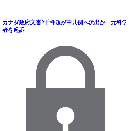
カナダ政府文書2千件超が中共側へ流出か 元科学
者を起訴