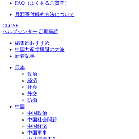
FAQ（よくあるご質問）
月額寄付解約方法について
CLOSE
ヘルプセンター
定期購読
編集部おすすめ
中国共産党脱退の大波
新着記事
日本
政治
経済
社会
外交
防衛
中国
中国政治
中国社会問題
中国経済
中国軍事