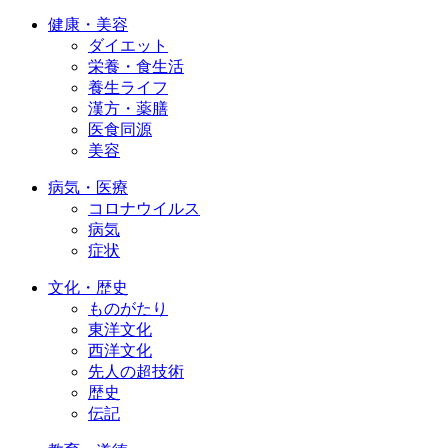
健康・美容
ダイエット
栄養・食生活
養生ライフ
漢方・薬膳
医食同源
美容
病気・医療
コロナウイルス
病気
症状
文化・歴史
ものがたり
東洋文化
西洋文化
先人の超技術
歴史
伝記