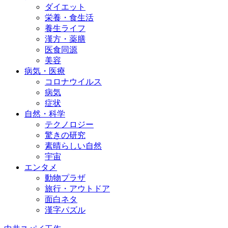
ダイエット
栄養・食生活
養生ライフ
漢方・薬膳
医食同源
美容
病気・医療
コロナウイルス
病気
症状
自然・科学
テクノロジー
驚きの研究
素晴らしい自然
宇宙
エンタメ
動物プラザ
旅行・アウトドア
面白ネタ
漢字パズル