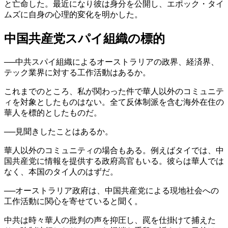
と亡命した。最近になり彼は身分を公開し、エポック・タイ
ムズに自身の心理的変化を明かした。
中国共産党スパイ組織の標的
──中共スパイ組織によるオーストラリアの政界、経済界、
テック業界に対する工作活動はあるか。
これまでのところ、私が関わった件で華人以外のコミュニテ
ィを対象としたものはない。全て反体制派を含む海外在住の
華人を標的としたものだ。
──見聞きしたことはあるか。
華人以外のコミュニティの場合もある。例えばタイでは、中
国共産党に情報を提供する政府高官もいる。彼らは華人では
なく、本国のタイ人のはずだ。
──オーストラリア政府は、中国共産党による現地社会への
工作活動に関心を寄せていると聞く。
中共は時々華人の批判の声を抑圧し、罠を仕掛けて捕えた