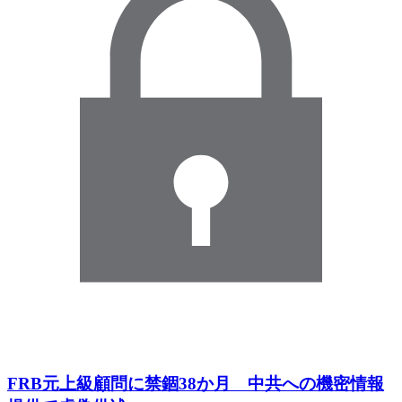
FRB元上級顧問に禁錮38か月 中共への機密情報