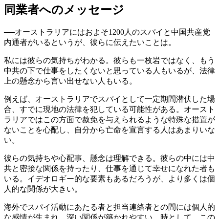
同業者へのメッセージ
──オーストラリアにはおよそ1200人のスパイと中国共産党
内通者がいるというが、彼らに伝えたいことは。
私には彼らの気持ちがわかる。彼らも一枚岩ではなく、もう
中共の下で仕事をしたくないと思っている人もいるが、法律
上の懸念から言い出せない人もいる。
例えば、オーストラリアでスパイとして一定期間潜伏した場
合、すでに現地の法律を犯している可能性がある。オースト
ラリアではこの方面で赦免を与えられるような特殊な措置が
ないことを心配し、自分から亡命を宣言する人はあまりいな
い。
彼らの気持ちや心配事、懸念は理解できる。彼らの中には中
共と密接な関係を持ったり、仕事を通じて幸せになれた者も
いる。イデオロギー的な要素もあるだろうが、より多くは個
人的な関係が大きい。
海外でスパイ活動にあたる者と担当連絡者との間には個人的
な感情が生まれ、深い関係が築かれやすい。時として、この