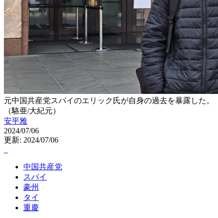
元中国共産党スパイのエリック氏が自身の過去を暴露した。
（駱亜/大紀元）
安平雅
2024/07/06
更新: 2024/07/06
中国共産党
スパイ
豪州
タイ
重慶