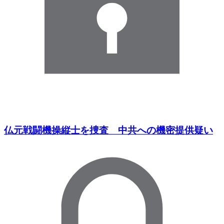
仏元戦闘機操縦士を捜査 中共への機密提供疑い