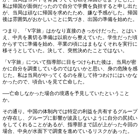
私は帰国が面倒だったので自分で学費を負担すると申し出た
が、当局は頑なに帰国を求めたため、嫌な予感がした。帰国
後は雰囲気がおかしいことに気づき、出国の準備を始めた。
つまり、「V字旅」はかなり直接のきっかけだった。とはい
え、中共を裏切る準備は以前から整えていた。学生だった頃
からすでに準備を始め、卒業の頃にはまもなくそれを実行に
移そうとしていた。決して、突然決めたことではない。
「V字旅」について指導部に目をつけられた後は、当局が密
かに自分を調査しているのではないかと思い、身の危険を感
じた。私は当局がやってくるのを座して待つわけにはいかな
かったので、頃合いを見て亡命した。
──亡命しなかった場合の境遇を予見していたということ
か。
その通り。中国の体制内では特定の利益を共有するグループ
が存在し、グループに影響が波及しないように自分の尻拭い
をしてくれることがあるが、指導部まで話が上がった今回の
場合、中央が水面下で調査を進めているリスクがあった。