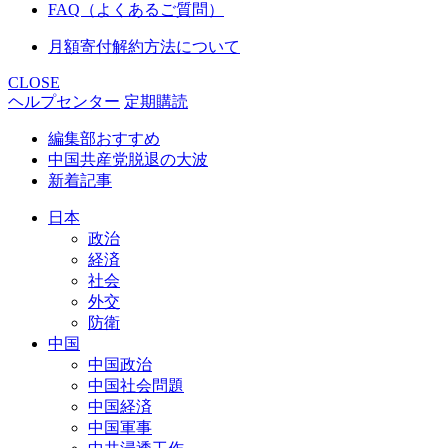
FAQ（よくあるご質問）
月額寄付解約方法について
CLOSE
ヘルプセンター
定期購読
編集部おすすめ
中国共産党脱退の大波
新着記事
日本
政治
経済
社会
外交
防衛
中国
中国政治
中国社会問題
中国経済
中国軍事