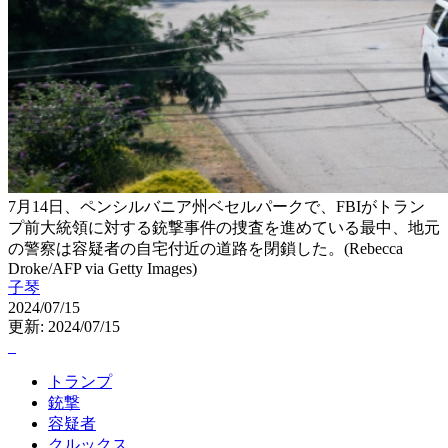
7月14日、ペンシルバニア州ベセルパークで、FBIがトラン
プ前大統領に対する銃撃事件の捜査を進めている最中、地元
の警察は容疑者の自宅付近の道路を閉鎖した。(Rebecca
Droke/AFP via Getty Images)
子琴
2024/07/15
更新: 2024/07/15
トランプ
銃撃
容疑者
クルックス