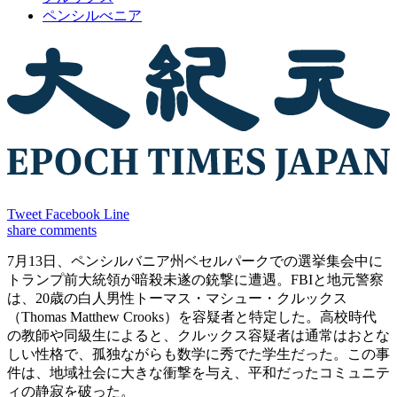
ペンシルべニア
Tweet
Facebook
Line
share
comments
7月13日、ペンシルバニア州ベセルパークでの選挙集会中に
トランプ前大統領が暗殺未遂の銃撃に遭遇。FBIと地元警察
は、20歳の白人男性トーマス・マシュー・クルックス
（Thomas Matthew Crooks）を容疑者と特定した。高校時代
の教師や同級生によると、クルックス容疑者は通常はおとな
しい性格で、孤独ながらも数学に秀でた学生だった。この事
件は、地域社会に大きな衝撃を与え、平和だったコミュニテ
ィの静寂を破った。