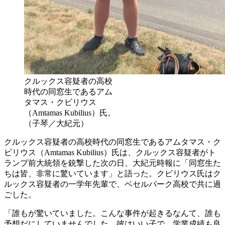
クルックス容疑者の高校
時代の同窓生であるアム
タマス・クビリウス
（Amtamas Kubilius）氏。
（子琴／大紀元）
クルックス容疑者の高校時代の同窓生であるアムタマス・ク
ビリウス（Amtamas Kubilius）氏は、クルックス容疑者がト
ランプ前大統領を銃撃した次の日、大紀元時報に「同窓生た
ちは皆、非常に驚いています」と語った。クビリウス氏はク
ルックス容疑者の一学年先輩で、ベセルパーク高校で共に過
ごした。
「誰もが驚いていました。こんな事件が起きるなんて、誰も
予想だにしていませんでした。彼はいい子で、学業成績も良