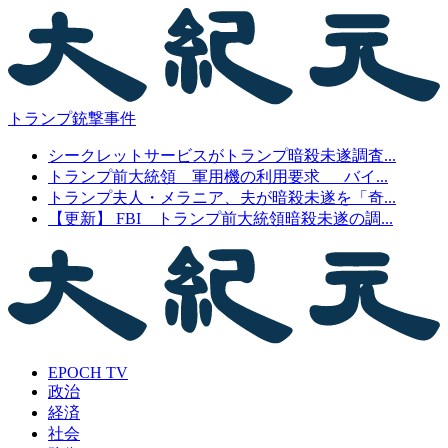
トランプ銃撃事件
シークレットサービスがトランプ暗殺未遂調査...
トランプ前大統領 軍用機の利用要求 バイ...
トランプ夫人・メラニア、夫が暗殺未遂を「奇...
【更新】 FBI トランプ前大統領暗殺未遂の調...
EPOCH TV
政治
経済
社会