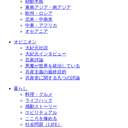
朝鮮半島
東南アジア・南アジア
欧州・ロシア
北米・中南米
中東・アフリカ
オセアニア
オピニオン
大紀元社説
大紀元インタビュー
百家評論
悪魔が世界を統治している
共産主義の最終目的
共産党に関する九つの評論
暮らし
料理・グルメ
ライフハック
感動ストーリー
スピリチュアル
こころを修める
社会問題（LIFE）