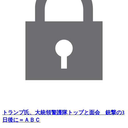
トランプ氏、大統領警護隊トップと面会 銃撃の3
日後に＝ＡＢＣ