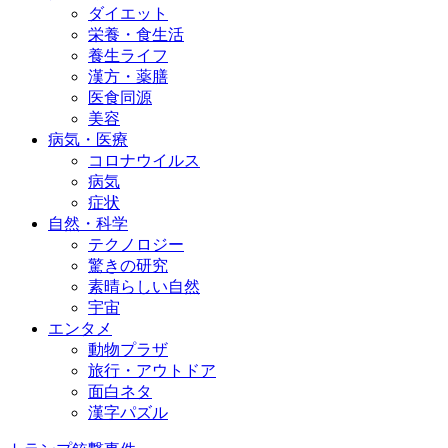
ダイエット
栄養・食生活
養生ライフ
漢方・薬膳
医食同源
美容
病気・医療
コロナウイルス
病気
症状
自然・科学
テクノロジー
驚きの研究
素晴らしい自然
宇宙
エンタメ
動物プラザ
旅行・アウトドア
面白ネタ
漢字パズル