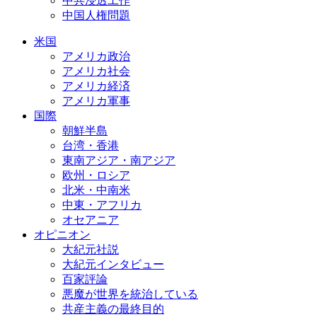
中共浸透工作
中国人権問題
米国
アメリカ政治
アメリカ社会
アメリカ経済
アメリカ軍事
国際
朝鮮半島
台湾・香港
東南アジア・南アジア
欧州・ロシア
北米・中南米
中東・アフリカ
オセアニア
オピニオン
大紀元社説
大紀元インタビュー
百家評論
悪魔が世界を統治している
共産主義の最終目的