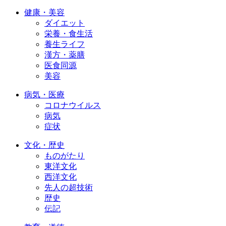
健康・美容
ダイエット
栄養・食生活
養生ライフ
漢方・薬膳
医食同源
美容
病気・医療
コロナウイルス
病気
症状
文化・歴史
ものがたり
東洋文化
西洋文化
先人の超技術
歴史
伝記