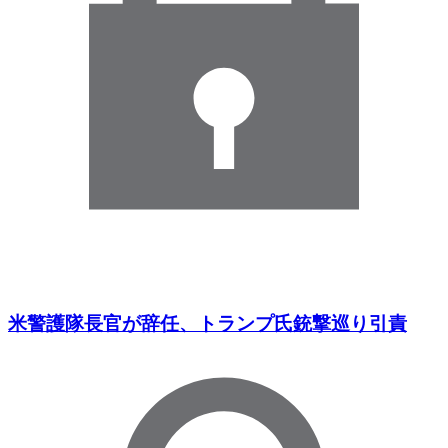
米警護隊長官が辞任、トランプ氏銃撃巡り引責