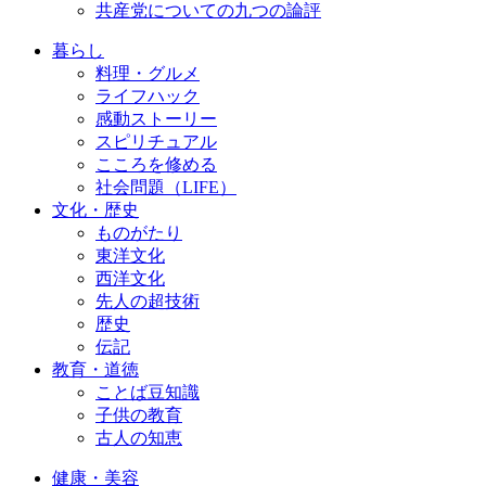
共産党についての九つの論評
暮らし
料理・グルメ
ライフハック
感動ストーリー
スピリチュアル
こころを修める
社会問題（LIFE）
文化・歴史
ものがたり
東洋文化
西洋文化
先人の超技術
歴史
伝記
教育・道徳
ことば豆知識
子供の教育
古人の知恵
健康・美容