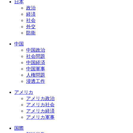
日本
政治
経済
社会
外交
防衛
中国
中国政治
社会問題
中国経済
中国軍事
人権問題
浸透工作
アメリカ
アメリカ政治
アメリカ社会
アメリカ経済
アメリカ軍事
国際