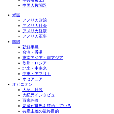
中共浸透工作
中国人権問題
米国
アメリカ政治
アメリカ社会
アメリカ経済
アメリカ軍事
国際
朝鮮半島
台湾・香港
東南アジア・南アジア
欧州・ロシア
北米・中南米
中東・アフリカ
オセアニア
オピニオン
大紀元社説
大紀元インタビュー
百家評論
悪魔が世界を統治している
共産主義の最終目的