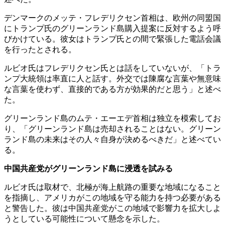
デンマークのメッテ・フレデリクセン首相は、欧州の同盟国
にトランプ氏のグリーンランド島購入提案に反対するよう呼
びかけている。彼女はトランプ氏との間で緊張した電話会議
を行ったとされる。
ルビオ氏はフレデリクセン氏とは話をしていないが、「トラ
ンプ大統領は率直に人と話す。外交では陳腐な言葉や無意味
な言葉を使わず、直接的である方が効果的だと思う」と述べ
た。
グリーンランド島のムテ・エーエデ首相は独立を模索してお
り、「グリーンランド島は売却されることはない。グリーン
ランド島の未来はその人々自身が決めるべきだ」と述べてい
る。
中国共産党がグリーンランド島に浸透を試みる
ルビオ氏は取材で、北極が海上航路の重要な地域になること
を指摘し、アメリカがこの地域を守る能力を持つ必要がある
と警告した。彼は中国共産党がこの地域で影響力を拡大しよ
うとしている可能性について懸念を示した。