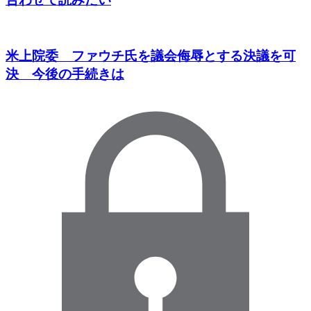
米上院委 ファウチ氏を議会侮辱とする決議を可
決 今後の手続きは