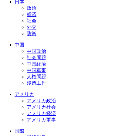
日本
政治
経済
社会
外交
防衛
中国
中国政治
社会問題
中国経済
中国軍事
人権問題
浸透工作
アメリカ
アメリカ政治
アメリカ社会
アメリカ経済
アメリカ軍事
国際