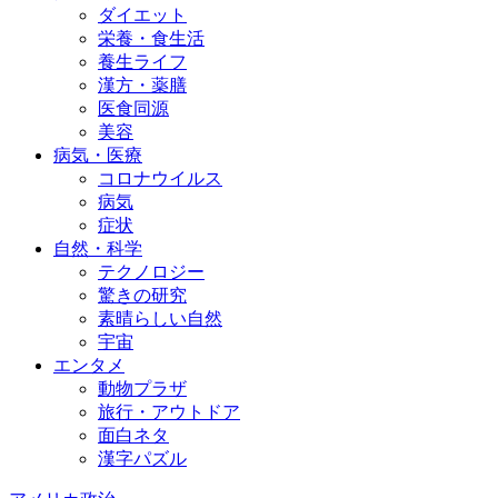
ダイエット
栄養・食生活
養生ライフ
漢方・薬膳
医食同源
美容
病気・医療
コロナウイルス
病気
症状
自然・科学
テクノロジー
驚きの研究
素晴らしい自然
宇宙
エンタメ
動物プラザ
旅行・アウトドア
面白ネタ
漢字パズル