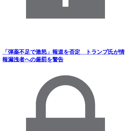
「弾薬不足で激怒」報道を否定 トランプ氏が情
報漏洩者への厳罰を警告