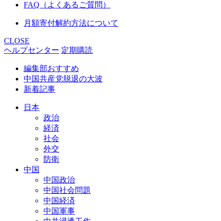
FAQ（よくあるご質問）
月額寄付解約方法について
CLOSE
ヘルプセンター
定期購読
編集部おすすめ
中国共産党脱退の大波
新着記事
日本
政治
経済
社会
外交
防衛
中国
中国政治
中国社会問題
中国経済
中国軍事