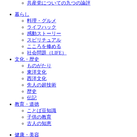
共産党についての九つの論評
暮らし
料理・グルメ
ライフハック
感動ストーリー
スピリチュアル
こころを修める
社会問題（LIFE）
文化・歴史
ものがたり
東洋文化
西洋文化
先人の超技術
歴史
伝記
教育・道徳
ことば豆知識
子供の教育
古人の知恵
健康・美容