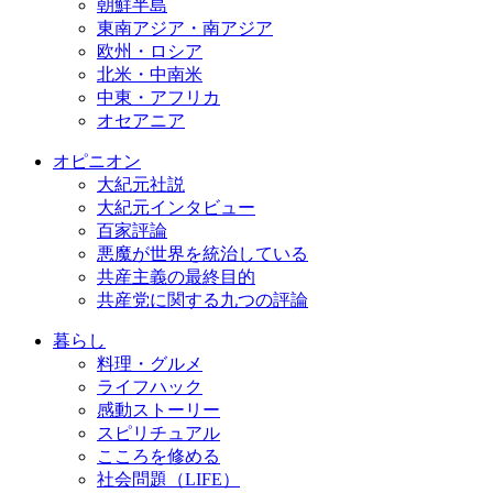
朝鮮半島
東南アジア・南アジア
欧州・ロシア
北米・中南米
中東・アフリカ
オセアニア
オピニオン
大紀元社説
大紀元インタビュー
百家評論
悪魔が世界を統治している
共産主義の最終目的
共産党に関する九つの評論
暮らし
料理・グルメ
ライフハック
感動ストーリー
スピリチュアル
こころを修める
社会問題（LIFE）