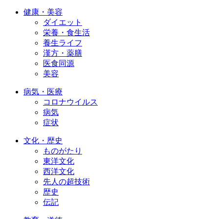
健康・美容
ダイエット
栄養・食生活
養生ライフ
漢方・薬膳
医食同源
美容
病気・医療
コロナウイルス
病気
症状
文化・歴史
ものがたり
東洋文化
西洋文化
先人の超技術
歴史
伝記