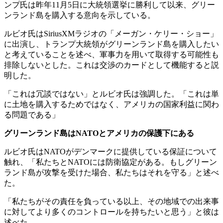
ンプ氏は昨年11月5日に大統領選挙に勝利して以来、グリー
ンランド島を購入する意向を示している。
ルビオ氏はSiriusXMラジオの「メーガン・ケリー・ショー」
に出演し、トランプ大統領がグリーンランド島を購入したい
と考えていることを述べ、軍事力を用いて取得する可能性も
排除しないとした。これは交渉のカードとして機能すると説
明した。
「これは冗談ではない」とルビオ氏は強調した。「これは単
に土地を購入するためではなく、アメリカの国家利益に関わ
る問題である」
グリーンランド島はNATOとアメリカの保護下にある
ルビオ氏はNATOがデンマークに提供している保証について
触れ、「私たちとNATOには防衛協定がある。もしグリーン
ランド島が攻撃を受けた場合、私たちはそれを守る」と述べ
た。
「私たちがその責任を負っている以上、その地域での出来事
に対してより多くのコントロールを持ちたいと思う」と彼は
述べた。