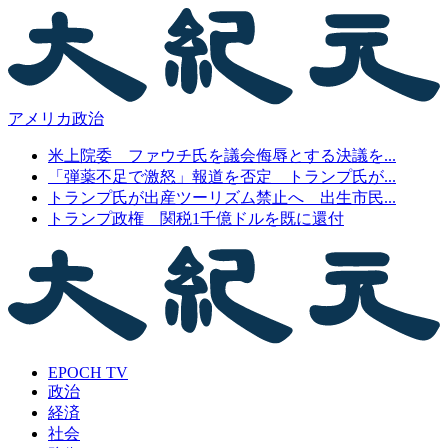
アメリカ政治
米上院委 ファウチ氏を議会侮辱とする決議を...
「弾薬不足で激怒」報道を否定 トランプ氏が...
トランプ氏が出産ツーリズム禁止へ 出生市民...
トランプ政権 関税1千億ドルを既に還付
EPOCH TV
政治
経済
社会