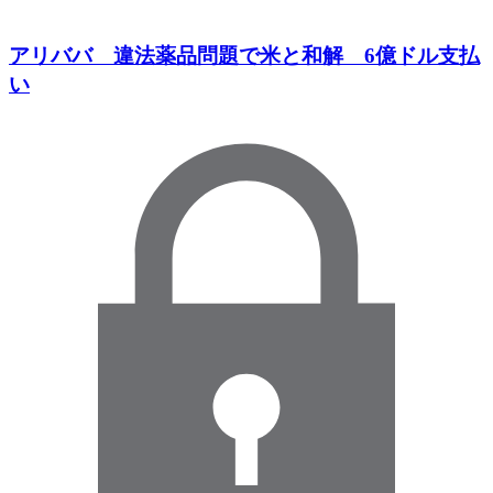
アリババ 違法薬品問題で米と和解 6億ドル支払
い