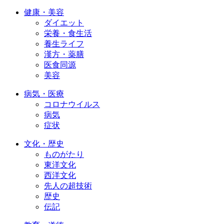
健康・美容
ダイエット
栄養・食生活
養生ライフ
漢方・薬膳
医食同源
美容
病気・医療
コロナウイルス
病気
症状
文化・歴史
ものがたり
東洋文化
西洋文化
先人の超技術
歴史
伝記