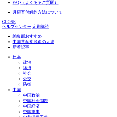
FAQ（よくあるご質問）
月額寄付解約方法について
CLOSE
ヘルプセンター
定期購読
編集部おすすめ
中国共産党脱退の大波
新着記事
日本
政治
経済
社会
外交
防衛
中国
中国政治
中国社会問題
中国経済
中国軍事