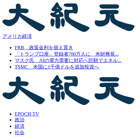
アメリカ経済
FRB 政策金利を据え置き
「トランプ口座」登録者700万人に 米財務長...
マスク氏 AIの電力需要に対応へ巨額でエネル...
TSMC 米国に1千億ドルを追加投資へ
EPOCH TV
政治
経済
社会