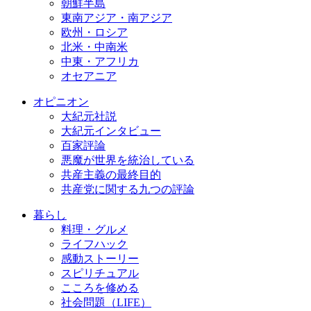
朝鮮半島
東南アジア・南アジア
欧州・ロシア
北米・中南米
中東・アフリカ
オセアニア
オピニオン
大紀元社説
大紀元インタビュー
百家評論
悪魔が世界を統治している
共産主義の最終目的
共産党に関する九つの評論
暮らし
料理・グルメ
ライフハック
感動ストーリー
スピリチュアル
こころを修める
社会問題（LIFE）