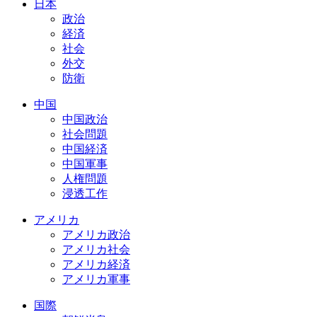
日本
政治
経済
社会
外交
防衛
中国
中国政治
社会問題
中国経済
中国軍事
人権問題
浸透工作
アメリカ
アメリカ政治
アメリカ社会
アメリカ経済
アメリカ軍事
国際