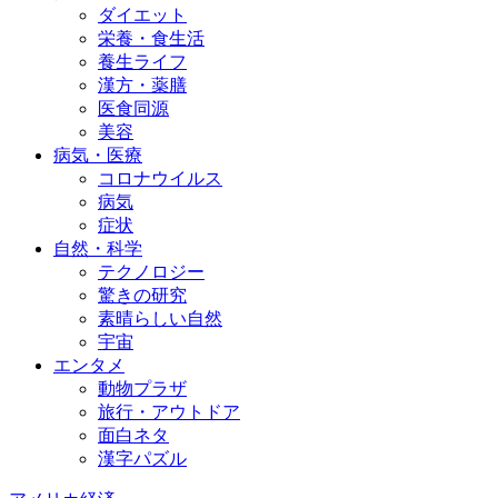
ダイエット
栄養・食生活
養生ライフ
漢方・薬膳
医食同源
美容
病気・医療
コロナウイルス
病気
症状
自然・科学
テクノロジー
驚きの研究
素晴らしい自然
宇宙
エンタメ
動物プラザ
旅行・アウトドア
面白ネタ
漢字パズル