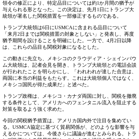
領令の修正により、特定品目については約1か月間の猶予が
与えられる形となった。この決定は、先月1日にトランプ大
統領が署名した関税措置を一部修正するものである。
トランプ大統領は6日にUSMCAに含まれる品目について
「来月2日までは関税措置の対象としない」と発表し、再度
猶予期間を設けることを明確にした。一方で、4月2日以降
は、これらの品目も関税対象になるとした。
この動きに先立ち、メキシコのクラウディア・シェインバウ
ム大統領は、記者会見を開き、トランプ大統領との電話会談
が行われたことを明らかにし、「われわれが達した合意は、
両国に本当の利益をもたらす。これは大統領個人ではなく、
メキシコ国民が得た成果だ」と述べた。
トランプ政権は、メキシコ・カナダ両国に対し、関税を撤廃
する条件として、アメリカへのフェンタニル流入を阻止する
対策を取るよう強く求めた。
今回の関税猶予措置は、アメリカ国内外で注目を集めてい
る。USMCA協定に基づく貿易関係が、どのような影響を与
えるかについては、今後さらに議論が進むとみられる。トラ