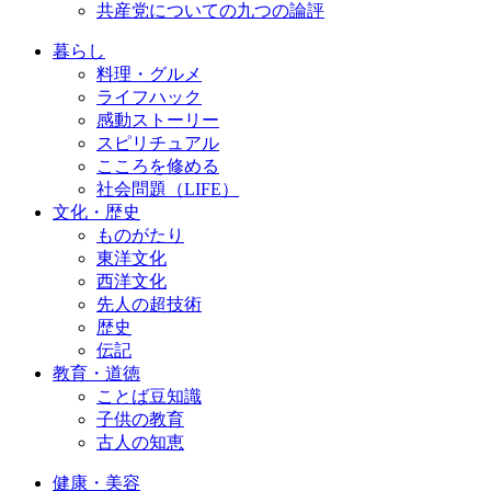
共産党についての九つの論評
暮らし
料理・グルメ
ライフハック
感動ストーリー
スピリチュアル
こころを修める
社会問題（LIFE）
文化・歴史
ものがたり
東洋文化
西洋文化
先人の超技術
歴史
伝記
教育・道徳
ことば豆知識
子供の教育
古人の知恵
健康・美容