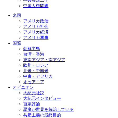
中共浸透工作
中国人権問題
米国
アメリカ政治
アメリカ社会
アメリカ経済
アメリカ軍事
国際
朝鮮半島
台湾・香港
東南アジア・南アジア
欧州・ロシア
北米・中南米
中東・アフリカ
オセアニア
オピニオン
大紀元社説
大紀元インタビュー
百家評論
悪魔が世界を統治している
共産主義の最終目的