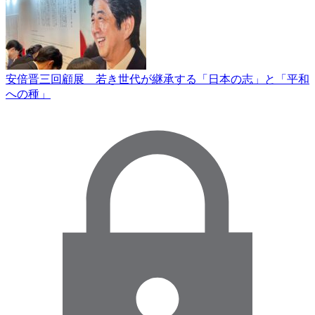
安倍晋三回顧展 若き世代が継承する「日本の志」と「平和
への種」