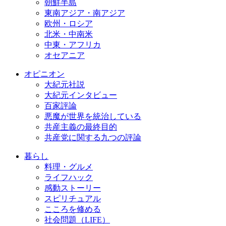
朝鮮半島
東南アジア・南アジア
欧州・ロシア
北米・中南米
中東・アフリカ
オセアニア
オピニオン
大紀元社説
大紀元インタビュー
百家評論
悪魔が世界を統治している
共産主義の最終目的
共産党に関する九つの評論
暮らし
料理・グルメ
ライフハック
感動ストーリー
スピリチュアル
こころを修める
社会問題（LIFE）