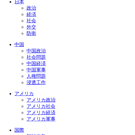
日本
政治
経済
社会
外交
防衛
中国
中国政治
社会問題
中国経済
中国軍事
人権問題
浸透工作
アメリカ
アメリカ政治
アメリカ社会
アメリカ経済
アメリカ軍事
国際