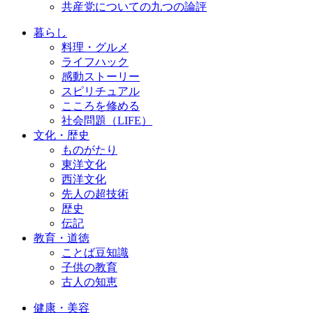
共産党についての九つの論評
暮らし
料理・グルメ
ライフハック
感動ストーリー
スピリチュアル
こころを修める
社会問題（LIFE）
文化・歴史
ものがたり
東洋文化
西洋文化
先人の超技術
歴史
伝記
教育・道徳
ことば豆知識
子供の教育
古人の知恵
健康・美容