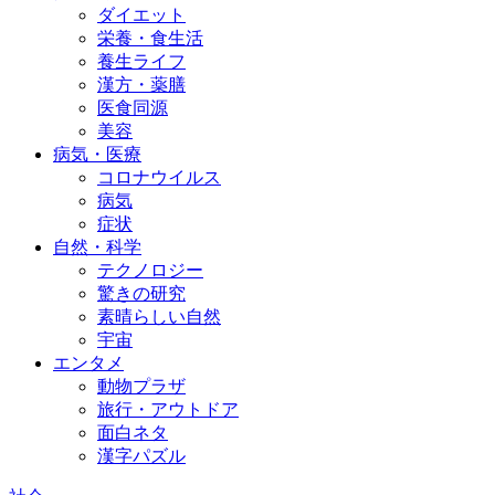
ダイエット
栄養・食生活
養生ライフ
漢方・薬膳
医食同源
美容
病気・医療
コロナウイルス
病気
症状
自然・科学
テクノロジー
驚きの研究
素晴らしい自然
宇宙
エンタメ
動物プラザ
旅行・アウトドア
面白ネタ
漢字パズル