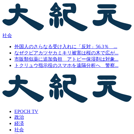
社会
外国人のさらなる受け入れに「反対」56.3％ ...
なぜクビアカツヤカミキリ被害は桜の木で広が...
市販類似薬に追加負担 アトピー保湿剤は対象...
トクリュウ指示役のスマホを遠隔分析へ 警察...
EPOCH TV
政治
経済
社会