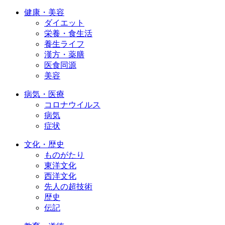
健康・美容
ダイエット
栄養・食生活
養生ライフ
漢方・薬膳
医食同源
美容
病気・医療
コロナウイルス
病気
症状
文化・歴史
ものがたり
東洋文化
西洋文化
先人の超技術
歴史
伝記