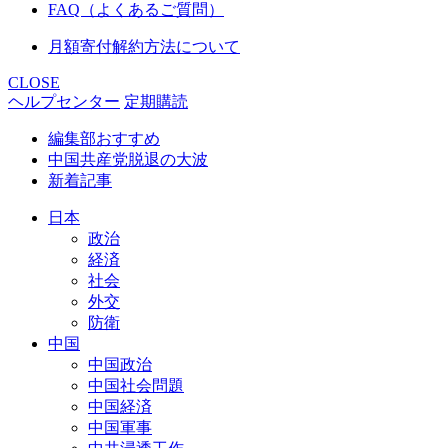
FAQ（よくあるご質問）
月額寄付解約方法について
CLOSE
ヘルプセンター
定期購読
編集部おすすめ
中国共産党脱退の大波
新着記事
日本
政治
経済
社会
外交
防衛
中国
中国政治
中国社会問題
中国経済
中国軍事