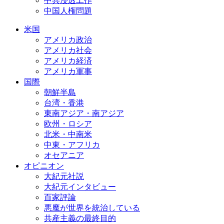
中共浸透工作
中国人権問題
米国
アメリカ政治
アメリカ社会
アメリカ経済
アメリカ軍事
国際
朝鮮半島
台湾・香港
東南アジア・南アジア
欧州・ロシア
北米・中南米
中東・アフリカ
オセアニア
オピニオン
大紀元社説
大紀元インタビュー
百家評論
悪魔が世界を統治している
共産主義の最終目的