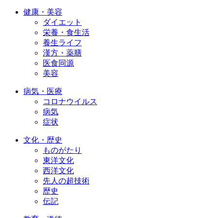
健康・美容
ダイエット
栄養・食生活
養生ライフ
漢方・薬膳
医食同源
美容
病気・医療
コロナウイルス
病気
症状
文化・歴史
ものがたり
東洋文化
西洋文化
先人の超技術
歴史
伝記