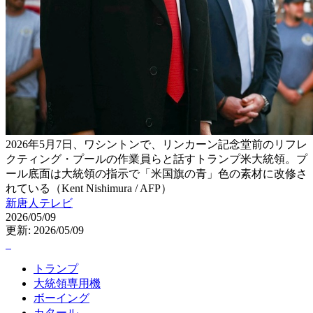
2026年5月7日、ワシントンで、リンカーン記念堂前のリフレ
クティング・プールの作業員らと話すトランプ米大統領。プ
ール底面は大統領の指示で「米国旗の青」色の素材に改修さ
れている（Kent Nishimura / AFP）
新唐人テレビ
2026/05/09
更新: 2026/05/09
トランプ
大統領専用機
ボーイング
カタール