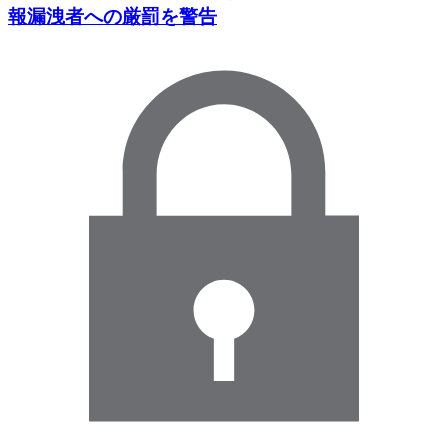
報漏洩者への厳罰を警告