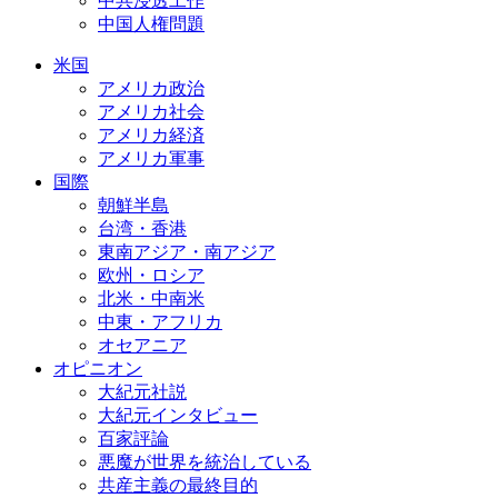
中共浸透工作
中国人権問題
米国
アメリカ政治
アメリカ社会
アメリカ経済
アメリカ軍事
国際
朝鮮半島
台湾・香港
東南アジア・南アジア
欧州・ロシア
北米・中南米
中東・アフリカ
オセアニア
オピニオン
大紀元社説
大紀元インタビュー
百家評論
悪魔が世界を統治している
共産主義の最終目的