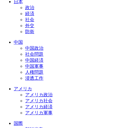
日本
政治
経済
社会
外交
防衛
中国
中国政治
社会問題
中国経済
中国軍事
人権問題
浸透工作
アメリカ
アメリカ政治
アメリカ社会
アメリカ経済
アメリカ軍事
国際