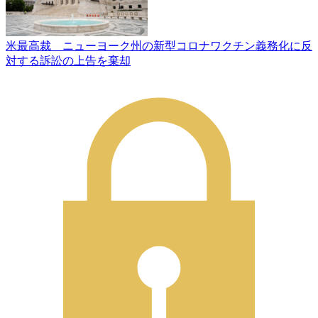
米最高裁 ニューヨーク州の新型コロナワクチン義務化に反
対する訴訟の上告を棄却