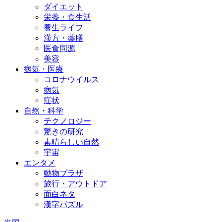
ダイエット
栄養・食生活
養生ライフ
漢方・薬膳
医食同源
美容
病気・医療
コロナウイルス
病気
症状
自然・科学
テクノロジー
驚きの研究
素晴らしい自然
宇宙
エンタメ
動物プラザ
旅行・アウトドア
面白ネタ
漢字パズル