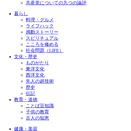
共産党についての九つの論評
暮らし
料理・グルメ
ライフハック
感動ストーリー
スピリチュアル
こころを修める
社会問題（LIFE）
文化・歴史
ものがたり
東洋文化
西洋文化
先人の超技術
歴史
伝記
教育・道徳
ことば豆知識
子供の教育
古人の知恵
健康・美容