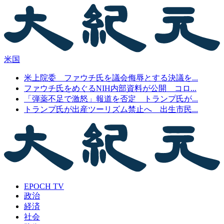
米国
米上院委 ファウチ氏を議会侮辱とする決議を...
ファウチ氏をめぐるNIH内部資料が公開 コロ...
「弾薬不足で激怒」報道を否定 トランプ氏が...
トランプ氏が出産ツーリズム禁止へ 出生市民...
EPOCH TV
政治
経済
社会