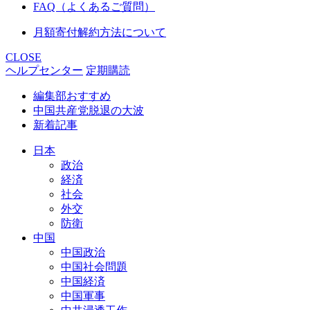
FAQ（よくあるご質問）
月額寄付解約方法について
CLOSE
ヘルプセンター
定期購読
編集部おすすめ
中国共産党脱退の大波
新着記事
日本
政治
経済
社会
外交
防衛
中国
中国政治
中国社会問題
中国経済
中国軍事