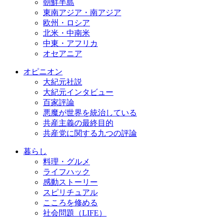
朝鮮半島
東南アジア・南アジア
欧州・ロシア
北米・中南米
中東・アフリカ
オセアニア
オピニオン
大紀元社説
大紀元インタビュー
百家評論
悪魔が世界を統治している
共産主義の最終目的
共産党に関する九つの評論
暮らし
料理・グルメ
ライフハック
感動ストーリー
スピリチュアル
こころを修める
社会問題（LIFE）