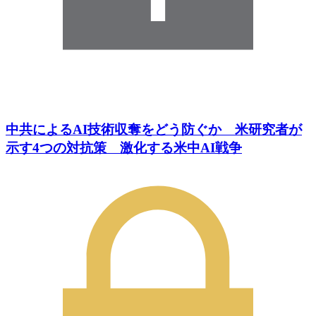
中共によるAI技術収奪をどう防ぐか 米研究者が
示す4つの対抗策 激化する米中AI戦争