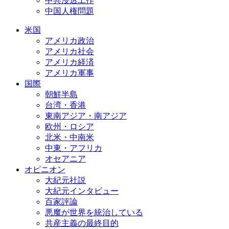
中共浸透工作
中国人権問題
米国
アメリカ政治
アメリカ社会
アメリカ経済
アメリカ軍事
国際
朝鮮半島
台湾・香港
東南アジア・南アジア
欧州・ロシア
北米・中南米
中東・アフリカ
オセアニア
オピニオン
大紀元社説
大紀元インタビュー
百家評論
悪魔が世界を統治している
共産主義の最終目的