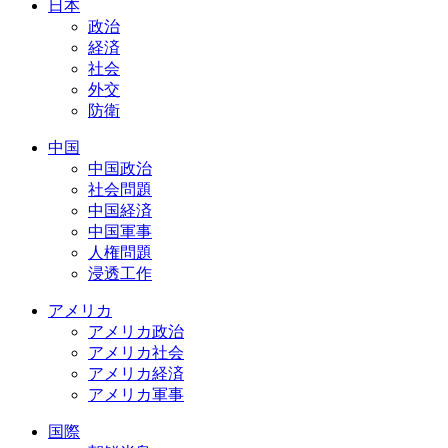
日本
政治
経済
社会
外交
防衛
中国
中国政治
社会問題
中国経済
中国軍事
人権問題
浸透工作
アメリカ
アメリカ政治
アメリカ社会
アメリカ経済
アメリカ軍事
国際