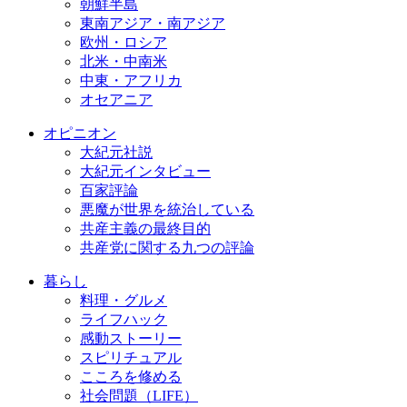
朝鮮半島
東南アジア・南アジア
欧州・ロシア
北米・中南米
中東・アフリカ
オセアニア
オピニオン
大紀元社説
大紀元インタビュー
百家評論
悪魔が世界を統治している
共産主義の最終目的
共産党に関する九つの評論
暮らし
料理・グルメ
ライフハック
感動ストーリー
スピリチュアル
こころを修める
社会問題（LIFE）