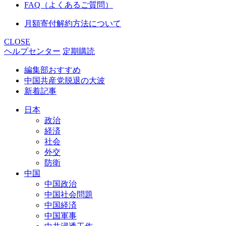
FAQ（よくあるご質問）
月額寄付解約方法について
CLOSE
ヘルプセンター
定期購読
編集部おすすめ
中国共産党脱退の大波
新着記事
日本
政治
経済
社会
外交
防衛
中国
中国政治
中国社会問題
中国経済
中国軍事