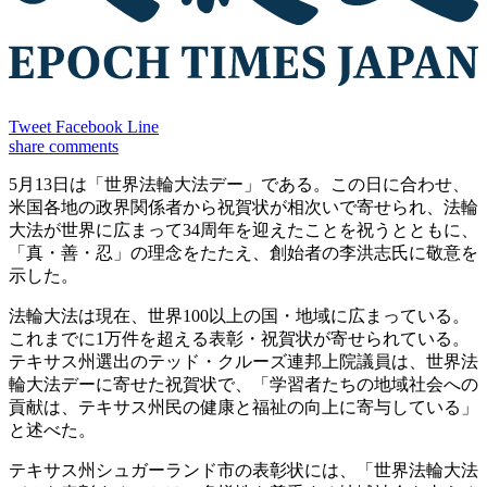
Tweet
Facebook
Line
share
comments
5月13日は「世界法輪大法デー」である。この日に合わせ、
米国各地の政界関係者から祝賀状が相次いで寄せられ、法輪
大法が世界に広まって34周年を迎えたことを祝うとともに、
「真・善・忍」の理念をたたえ、創始者の李洪志氏に敬意を
示した。
法輪大法は現在、世界100以上の国・地域に広まっている。
これまでに1万件を超える表彰・祝賀状が寄せられている。
テキサス州選出のテッド・クルーズ連邦上院議員は、世界法
輪大法デーに寄せた祝賀状で、「学習者たちの地域社会への
貢献は、テキサス州民の健康と福祉の向上に寄与している」
と述べた。
テキサス州シュガーランド市の表彰状には、「世界法輪大法