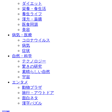
ダイエット
栄養・食生活
養生ライフ
漢方・薬膳
医食同源
美容
病気・医療
コロナウイルス
病気
症状
自然・科学
テクノロジー
驚きの研究
素晴らしい自然
宇宙
エンタメ
動物プラザ
旅行・アウトドア
面白ネタ
漢字パズル