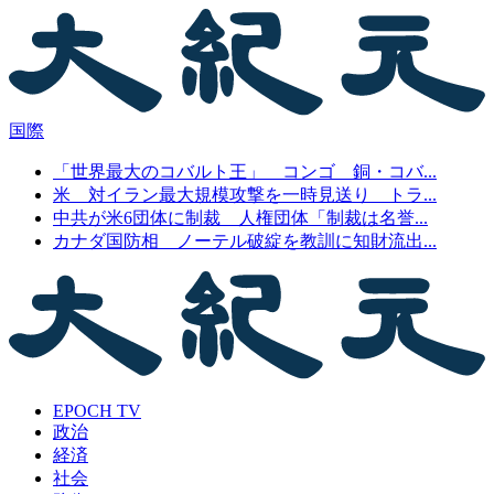
国際
「世界最大のコバルト王」 コンゴ 銅・コバ...
米 対イラン最大規模攻撃を一時見送り トラ...
中共が米6団体に制裁 人権団体「制裁は名誉...
カナダ国防相 ノーテル破綻を教訓に知財流出...
EPOCH TV
政治
経済
社会