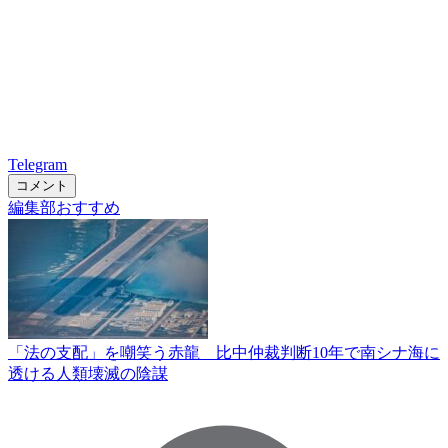
Telegram
コメント
編集部おすすめ
「法の支配」を嘲笑う赤龍 比中仲裁判断10年で南シナ海に
透ける人類壊滅の陰謀