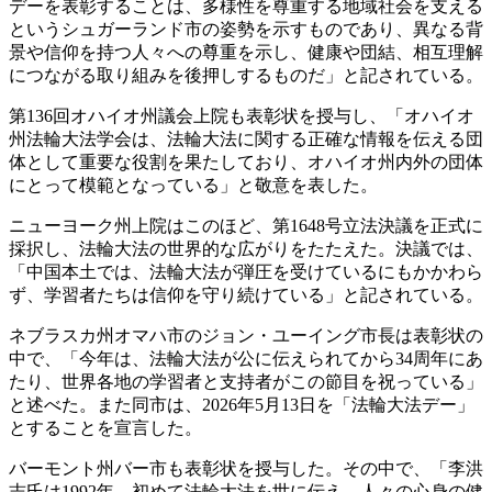
デーを表彰することは、多様性を尊重する地域社会を支える
というシュガーランド市の姿勢を示すものであり、異なる背
景や信仰を持つ人々への尊重を示し、健康や団結、相互理解
につながる取り組みを後押しするものだ」と記されている。
第136回オハイオ州議会上院も表彰状を授与し、「オハイオ
州法輪大法学会は、法輪大法に関する正確な情報を伝える団
体として重要な役割を果たしており、オハイオ州内外の団体
にとって模範となっている」と敬意を表した。
ニューヨーク州上院はこのほど、第1648号立法決議を正式に
採択し、法輪大法の世界的な広がりをたたえた。決議では、
「中国本土では、法輪大法が弾圧を受けているにもかかわら
ず、学習者たちは信仰を守り続けている」と記されている。
ネブラスカ州オマハ市のジョン・ユーイング市長は表彰状の
中で、「今年は、法輪大法が公に伝えられてから34周年にあ
たり、世界各地の学習者と支持者がこの節目を祝っている」
と述べた。また同市は、2026年5月13日を「法輪大法デー」
とすることを宣言した。
バーモント州バー市も表彰状を授与した。その中で、「李洪
志氏は1992年、初めて法輪大法を世に伝え、人々の心身の健