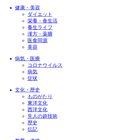
健康・美容
ダイエット
栄養・食生活
養生ライフ
漢方・薬膳
医食同源
美容
病気・医療
コロナウイルス
病気
症状
文化・歴史
ものがたり
東洋文化
西洋文化
先人の超技術
歴史
伝記