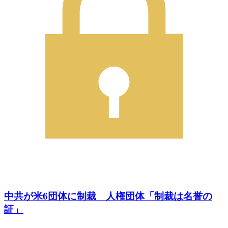
中共が米6団体に制裁 人権団体「制裁は名誉の
証」