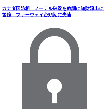
カナダ国防相 ノーテル破綻を教訓に知財流出に
警鐘 ファーウェイ台頭期に失速