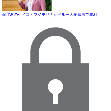
保守派のケイコ・フジモリ氏がペルー大統領選で勝利