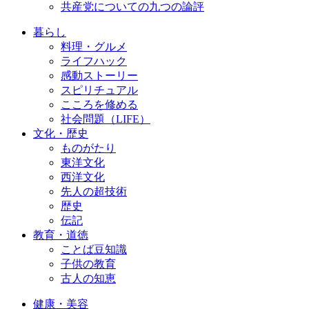
共産党についての九つの論評
暮らし
料理・グルメ
ライフハック
感動ストーリー
スピリチュアル
こころを修める
社会問題（LIFE）
文化・歴史
ものがたり
東洋文化
西洋文化
先人の超技術
歴史
伝記
教育・道徳
ことば豆知識
子供の教育
古人の知恵
健康・美容