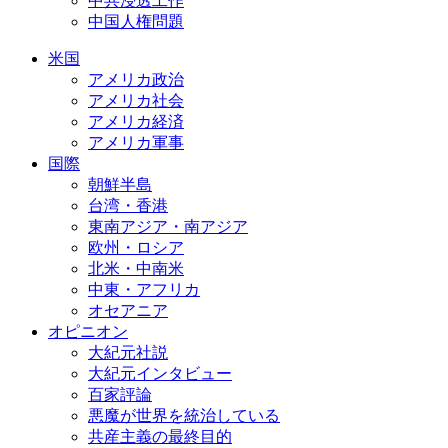
中共浸透工作
中国人権問題
米国
アメリカ政治
アメリカ社会
アメリカ経済
アメリカ軍事
国際
朝鮮半島
台湾・香港
東南アジア・南アジア
欧州・ロシア
北米・中南米
中東・アフリカ
オセアニア
オピニオン
大紀元社説
大紀元インタビュー
百家評論
悪魔が世界を統治している
共産主義の最終目的