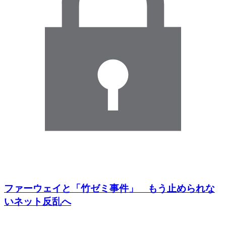
ファーウェイと「竹ゼミ事件」 もう止められな
いネット反乱へ