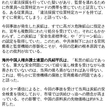
わたり違法採掘を行っていた疑いがあり、監督を逃れるため
に作業員へ位置特定カードの携帯を禁じていたと証言してい
る。ある従業員は、「違法採掘で位置特定カードを持てば、
すぐに発覚してしまう」と語っている。
今回事故が発生した炭鉱は、すでに高ガス危険鉱山に指定さ
れ、近年も複数回にわたり処分を受けていた。それにもかか
わらず、この炭鉱は「安全生産標準化」や「グリーン鉱山」
の認定を取得していた。このため、中共体制下における官民
癒着と監督機能の形骸化こそが、今回の悲劇の根本原因であ
るとの批判が出ている。
海外中国人権弁護士連盟の呉紹平氏は、
「私営の鉱山であっ
ても、重大な安全問題について繰り返し検査を受けながら改
善されていないのは、当局の後ろ盾がなければあり得ない。
これは、明らかに官僚機構の腐敗と官商癒着の問題である」
と語った。
ロイター通信によると、今回の事故を受けて当局は炭鉱の安
全検査を強化しており、市場では供給ひっ迫への懸念が高ま
っている。その影響で、中国の原料炭の先物価格は約8％上
昇した。