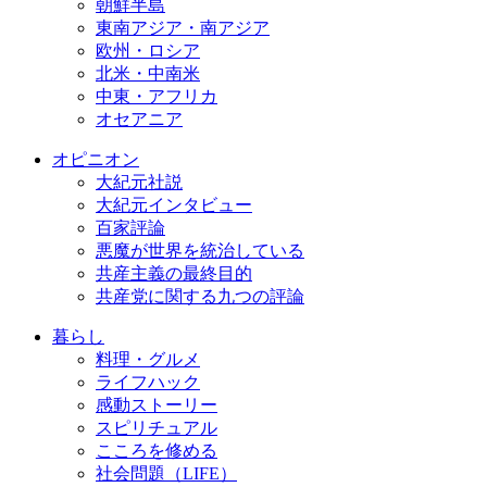
朝鮮半島
東南アジア・南アジア
欧州・ロシア
北米・中南米
中東・アフリカ
オセアニア
オピニオン
大紀元社説
大紀元インタビュー
百家評論
悪魔が世界を統治している
共産主義の最終目的
共産党に関する九つの評論
暮らし
料理・グルメ
ライフハック
感動ストーリー
スピリチュアル
こころを修める
社会問題（LIFE）