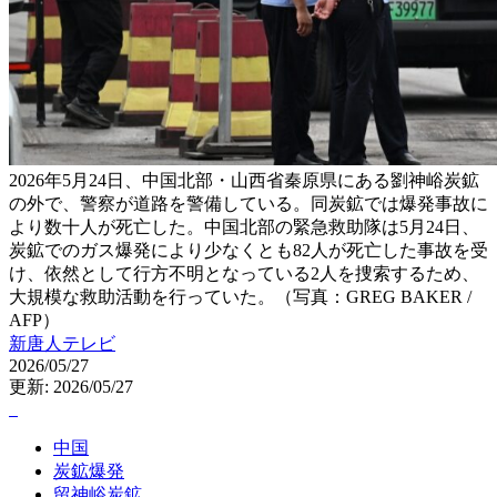
2026年5月24日、中国北部・山西省秦原県にある劉神峪炭鉱
の外で、警察が道路を警備している。同炭鉱では爆発事故に
より数十人が死亡した。中国北部の緊急救助隊は5月24日、
炭鉱でのガス爆発により少なくとも82人が死亡した事故を受
け、依然として行方不明となっている2人を捜索するため、
大規模な救助活動を行っていた。（写真：GREG BAKER /
AFP）
新唐人テレビ
2026/05/27
更新: 2026/05/27
中国
炭鉱爆発
留神峪炭鉱