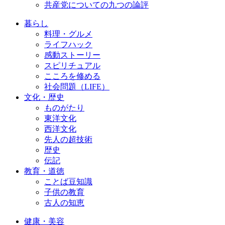
共産党についての九つの論評
暮らし
料理・グルメ
ライフハック
感動ストーリー
スピリチュアル
こころを修める
社会問題（LIFE）
文化・歴史
ものがたり
東洋文化
西洋文化
先人の超技術
歴史
伝記
教育・道徳
ことば豆知識
子供の教育
古人の知恵
健康・美容