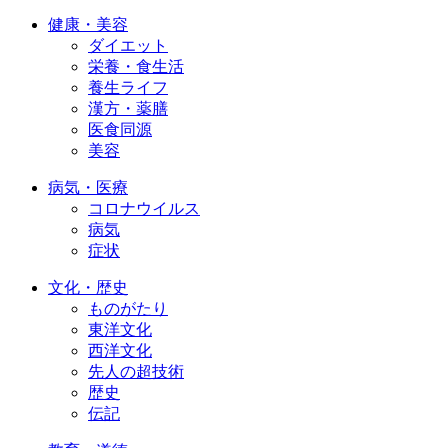
健康・美容
ダイエット
栄養・食生活
養生ライフ
漢方・薬膳
医食同源
美容
病気・医療
コロナウイルス
病気
症状
文化・歴史
ものがたり
東洋文化
西洋文化
先人の超技術
歴史
伝記