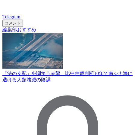
Telegram
コメント
編集部おすすめ
「法の支配」を嘲笑う赤龍 比中仲裁判断10年で南シナ海に
透ける人類壊滅の陰謀