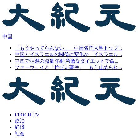
中国
「もうやってらんない」 中国名門大学トップ...
中国とイスラエルの関係に変化か イスラエル...
中国で話題の減量注射 急激なダイエットで命...
ファーウェイと「竹ゼミ事件」 もう止められ...
EPOCH TV
政治
経済
社会