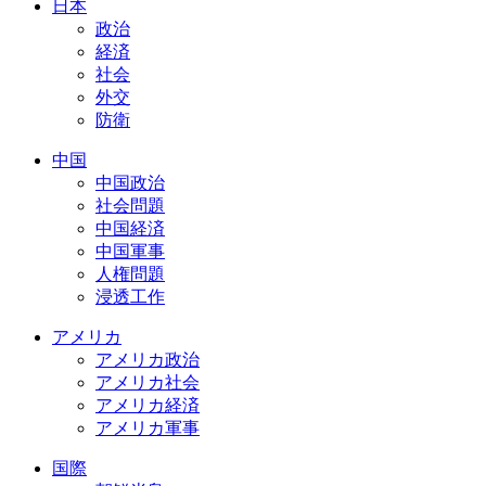
日本
政治
経済
社会
外交
防衛
中国
中国政治
社会問題
中国経済
中国軍事
人権問題
浸透工作
アメリカ
アメリカ政治
アメリカ社会
アメリカ経済
アメリカ軍事
国際