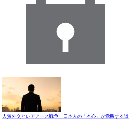
人質外交とレアアース戦争 日本人の「本心」が覚醒する道