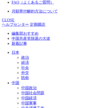
FAQ（よくあるご質問）
月額寄付解約方法について
CLOSE
ヘルプセンター
定期購読
編集部おすすめ
中国共産党脱退の大波
新着記事
日本
政治
経済
社会
外交
防衛
中国
中国政治
中国社会問題
中国経済
中国軍事