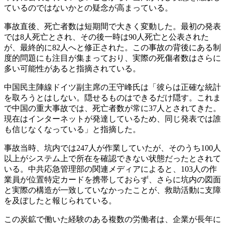
ているのではないかとの疑念が高まっている。
事故直後、死亡者数は短期間で大きく変動した。最初の発表
では8人死亡とされ、その後一時は90人死亡と公表された
が、最終的に82人へと修正された。この事故の背後にある制
度的問題にも注目が集まっており、実際の死傷者数はさらに
多い可能性があると指摘されている。
中国民主陣線ドイツ副主席の王守峰氏は「彼らは正確な統計
を取ろうとはしない。隠せるものはできるだけ隠す。これま
で中国の重大事故では、死亡者数が常に37人とされてきた。
現在はインターネットが発達しているため、同じ発表では誰
も信じなくなっている」と指摘した。
事故当時、坑内では247人が作業していたが、そのうち100人
以上がシステム上で所在を確認できない状態だったとされて
いる。中共応急管理部の関連メディアによると、103人の作
業員が位置特定カードを携帯しておらず、さらに坑内の図面
と実際の構造が一致していなかったことが、救助活動に支障
を及ぼしたと報じられている。
この炭鉱で働いた経験のある複数の労働者は、企業が長年に