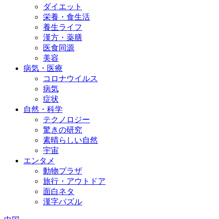
ダイエット
栄養・食生活
養生ライフ
漢方・薬膳
医食同源
美容
病気・医療
コロナウイルス
病気
症状
自然・科学
テクノロジー
驚きの研究
素晴らしい自然
宇宙
エンタメ
動物プラザ
旅行・アウトドア
面白ネタ
漢字パズル