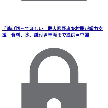
「逃げ切ってほしい」殺人容疑者を村民が総力支
援 食料、水、鍵付き車両まで提供＝中国