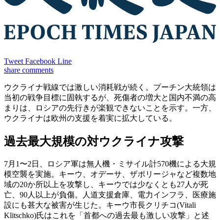
Tweet
Facebook
Line
share
comments
ウクライナ戦線では激しい消耗戦が続く。プーチン大統領は
当初の戦争目標に固執するが、死傷者の増大と国内不満の高
まりは、ロシアの先行きが楽観できないことを示す。一方、
ウクライナは欧州の支援を着実に拡大している。
過去最大規模の対ウクライナ攻撃
7月1〜2日、ロシア軍は無人機・ミサイル計570機による大規
模空襲を実施。キーウ、オデーサ、ザポリージャなど複数地
域の20か所以上を攻撃し、キーウでは少なくとも27人が死
亡、90人以上が負傷。人道支援倉庫、電力インフラ、医療施
設にも甚大な被害が生じた。キーウ市長クリチコ(Vitali
Klitschko)氏はこれを「首都への過去最も激しい攻撃」と述