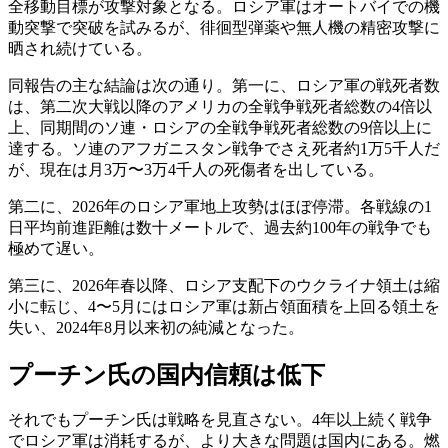
全移動目標が攻撃対象となる。ロシア軍はオートバイでの機
動突撃で突破を試みるが、徘徊型弾薬や無人機の精密攻撃に
晒され続けている。
同報告の主な結論は次の通り。第一に、ロシア軍の戦死者数
は、第二次大戦以降のアメリカの全戦争戦死者総数の4倍以
上、同期間のソ連・ロシアの全戦争戦死者総数の9倍以上に
達する。ソ連のアフガニスタン戦争でさえ死者約1万5千人だ
が、現在は月3万〜3万4千人の死傷者を出している。
第二に、2026年のロシア軍地上攻勢はほぼ停滞。各戦線の1
日平均前進距離は数十メートルで、過去約100年の戦争でも
極めて遅い。
第三に、2026年春以降、ロシア支配下のウクライナ領土は縮
小に転じ、4〜5月にはロシア軍は新占領面積を上回る領土を
失い、2024年8月以来初の純減となった。
プーチン氏の国内信頼は低下
それでもプーチン氏は戦略を見直さない。4年以上続く戦争
でロシア軍は消耗するが、より大きな問題は国内にある。燃