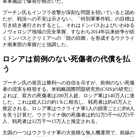
軍事施設で爆発が相次いだ。
プーチン氏もインフラ攻撃が深刻な問題を招いていると認め
たが、戦況への不安は示さない。「特別軍事作戦」の目標は
引き続き遂行されするとし、それはドンバスおよびいわゆる
ノヴォロシア地域の完全掌握、すなわち2014年以来紛争が続
くドンバスとクリミアへの「陸の回廊」を形成するウクライ
ナ南東部の掌握だと強調した。
ロシアは前例のない死傷者の代償を払
う
プーチン氏の発言は勝利への自信を示すが、前例のない死傷
者の現実を軽視する。米戦略国際問題研究所(CSIS)の研究に
よれば、双方の死傷者は200万人超、ロシア軍は140万人に達
した。これは総人口の約1％に相当し、戦死者は約45万人と
推定される。ロシア軍はウクライナ軍1人の損害ごとに約8人
を失う計算だ。ウクライナ側の死傷者は約52万5千〜62万5千
人、戦死者は12万千〜15万人と推定される。
主因の一つはウクライナ軍の大規模な無人機運用で、前線の