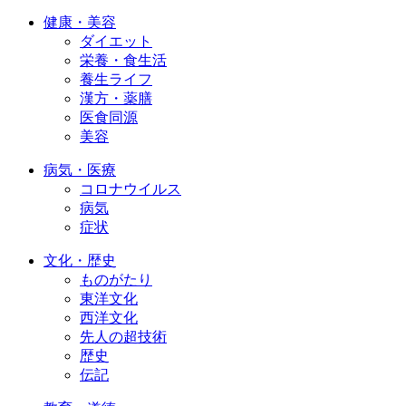
健康・美容
ダイエット
栄養・食生活
養生ライフ
漢方・薬膳
医食同源
美容
病気・医療
コロナウイルス
病気
症状
文化・歴史
ものがたり
東洋文化
西洋文化
先人の超技術
歴史
伝記