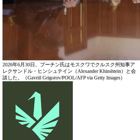
2026年6月30日、プーチン氏はモスクワでクルスク州知事ア
レクサンドル・ヒンシュテイン（Alexander Khinshtein）と会
談した。（Gavriil Grigorov/POOL/AFP via Getty Images）