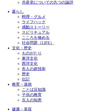
共産党についての九つの論評
暮らし
料理・グルメ
ライフハック
感動ストーリー
スピリチュアル
こころを修める
社会問題（LIFE）
文化・歴史
ものがたり
東洋文化
西洋文化
先人の超技術
歴史
伝記
教育・道徳
ことば豆知識
子供の教育
古人の知恵
健康・美容