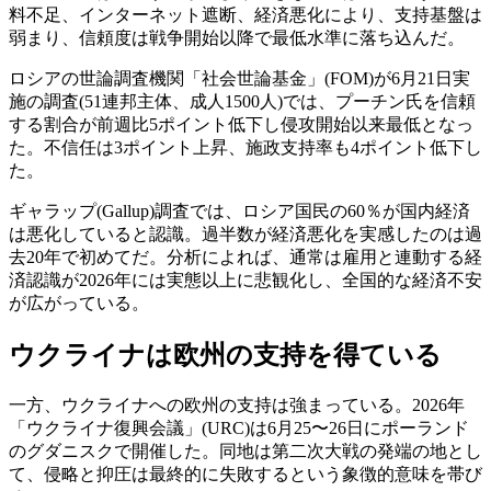
料不足、インターネット遮断、経済悪化により、支持基盤は
弱まり、信頼度は戦争開始以降で最低水準に落ち込んだ。
ロシアの世論調査機関「社会世論基金」(FOM)が6月21日実
施の調査(51連邦主体、成人1500人)では、プーチン氏を信頼
する割合が前週比5ポイント低下し侵攻開始以来最低となっ
た。不信任は3ポイント上昇、施政支持率も4ポイント低下し
た。
ギャラップ(Gallup)調査では、ロシア国民の60％が国内経済
は悪化していると認識。過半数が経済悪化を実感したのは過
去20年で初めてだ。分析によれば、通常は雇用と連動する経
済認識が2026年には実態以上に悲観化し、全国的な経済不安
が広がっている。
ウクライナは欧州の支持を得ている
一方、ウクライナへの欧州の支持は強まっている。2026年
「ウクライナ復興会議」(URC)は6月25〜26日にポーランド
のグダニスクで開催した。同地は第二次大戦の発端の地とし
て、侵略と抑圧は最終的に失敗するという象徴的意味を帯び