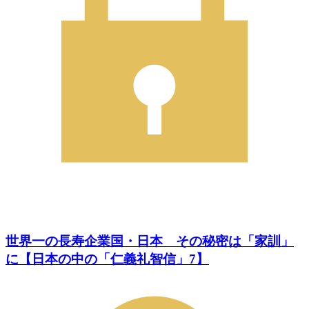
世界一の長寿企業国・日本 その秘密は「家訓」
に【日本の中の「仁義礼智信」7】