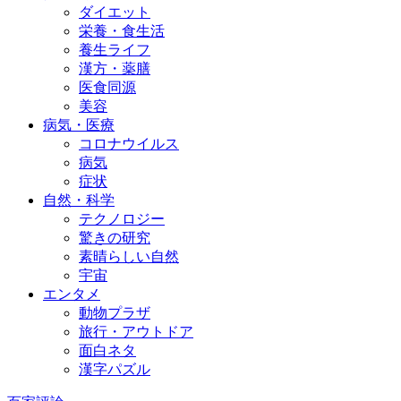
ダイエット
栄養・食生活
養生ライフ
漢方・薬膳
医食同源
美容
病気・医療
コロナウイルス
病気
症状
自然・科学
テクノロジー
驚きの研究
素晴らしい自然
宇宙
エンタメ
動物プラザ
旅行・アウトドア
面白ネタ
漢字パズル