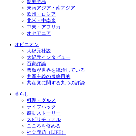
朝鮮半島
東南アジア・南アジア
欧州・ロシア
北米・中南米
中東・アフリカ
オセアニア
オピニオン
大紀元社説
大紀元インタビュー
百家評論
悪魔が世界を統治している
共産主義の最終目的
共産党に関する九つの評論
暮らし
料理・グルメ
ライフハック
感動ストーリー
スピリチュアル
こころを修める
社会問題（LIFE）