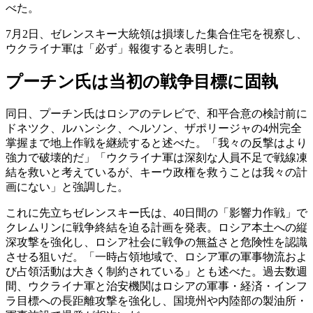
べた。
7月2日、ゼレンスキー大統領は損壊した集合住宅を視察し、
ウクライナ軍は「必ず」報復すると表明した。
プーチン氏は当初の戦争目標に固執
同日、プーチン氏はロシアのテレビで、和平合意の検討前に
ドネツク、ルハンシク、ヘルソン、ザポリージャの4州完全
掌握まで地上作戦を継続すると述べた。「我々の反撃はより
強力で破壊的だ」「ウクライナ軍は深刻な人員不足で戦線凍
結を救いと考えているが、キーウ政権を救うことは我々の計
画にない」と強調した。
これに先立ちゼレンスキー氏は、40日間の「影響力作戦」で
クレムリンに戦争終結を迫る計画を発表。ロシア本土への縦
深攻撃を強化し、ロシア社会に戦争の無益さと危険性を認識
させる狙いだ。「一時占領地域で、ロシア軍の軍事物流およ
び占領活動は大きく制約されている」とも述べた。過去数週
間、ウクライナ軍と治安機関はロシアの軍事・経済・インフ
ラ目標への長距離攻撃を強化し、国境州や内陸部の製油所・