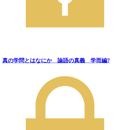
真の学問とはなにか 論語の真義 学而編7