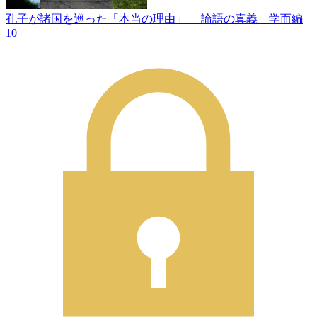
孔子が諸国を巡った「本当の理由」 論語の真義 学而編
10