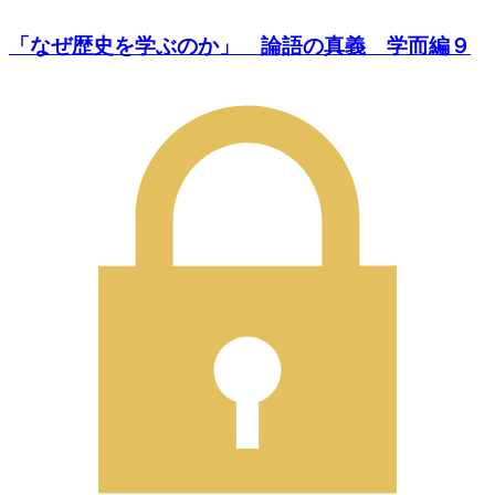
「なぜ歴史を学ぶのか」 論語の真義 学而編９