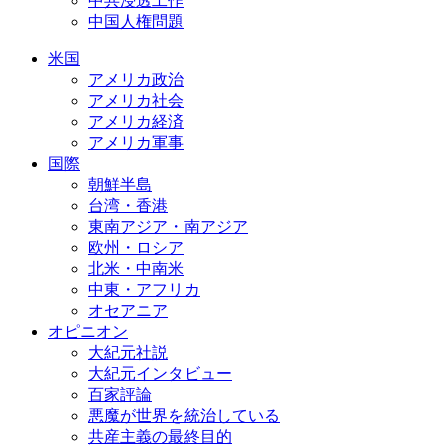
中共浸透工作
中国人権問題
米国
アメリカ政治
アメリカ社会
アメリカ経済
アメリカ軍事
国際
朝鮮半島
台湾・香港
東南アジア・南アジア
欧州・ロシア
北米・中南米
中東・アフリカ
オセアニア
オピニオン
大紀元社説
大紀元インタビュー
百家評論
悪魔が世界を統治している
共産主義の最終目的