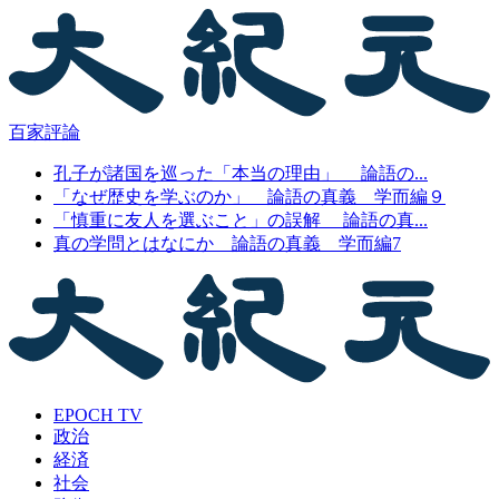
百家評論
孔子が諸国を巡った「本当の理由」 論語の...
「なぜ歴史を学ぶのか」 論語の真義 学而編９
「慎重に友人を選ぶこと」の誤解 論語の真...
真の学問とはなにか 論語の真義 学而編7
EPOCH TV
政治
経済
社会