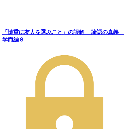
「慎重に友人を選ぶこと」の誤解 論語の真義
学而編８