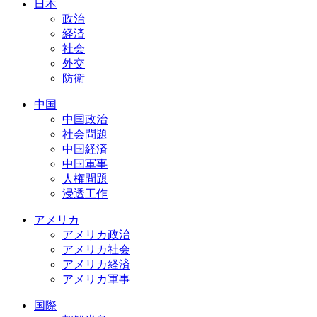
日本
政治
経済
社会
外交
防衛
中国
中国政治
社会問題
中国経済
中国軍事
人権問題
浸透工作
アメリカ
アメリカ政治
アメリカ社会
アメリカ経済
アメリカ軍事
国際