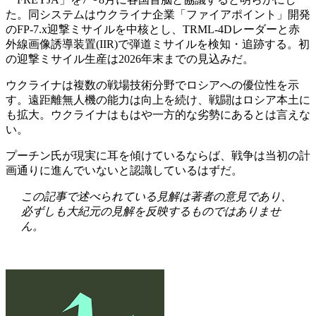
た。同システムはウクライナ企業「ファイアポイント」開発
のFP-7.x迎撃ミサイルを中核とし、TRML-4Dレーダーと赤
外線画像誘導装置(IIR)で弾道ミサイルを検知・追跡する。初
の迎撃ミサイル生産は2026年末までの見込みだ。
ウクライナは複数の戦場技術分野でロシアへの優位性を示
す。遠距離無人機の能力は向上を続け、戦闘はロシア本土に
も拡大。ウクライナはもはや一方的な劣勢にあるとは言えな
い。
プーチン氏が現実に耳を傾けているならば、戦争は当初の計
画通りに進んでいないと認識しているはずだ。
この記事で述べられている見解は著者の意見であり、
必ずしも大紀元の見解を反映するものではありませ
ん。