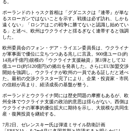
る。
ポーランドのトゥスク首相は「グダニスクは『連帯』が単な
るスローガンではないことを示す。戦後は必ず訪れ、しかも
遠くない」「ロシアはこの戦争に勝てないと認識し始めてい
る」と述べ、欧州はウクライナと揺るぎなく連帯すると強調
した。
欧州委員会のフォン・デア・ライエン委員長は、ウクライナ
が軍事面で優位に立ちつつある兆しに言及。900億ユーロ(約
14兆4千億円)規模の「ウクライナ支援融資」第1弾として32
億ユーロ(約5120億円)の拠出を発表した。さらにEU加盟交渉
開始を強調し、ウクライナが欧州の一員である証しだと述べ
た。最初の交渉クラスター完了により、企業・投資家・市民
の信頼が高まり、経済成長の基盤が整う。
ポーランドとウクライナ間には歴史問題の摩擦もあるが、欧
州全体でウクライナ支援の政治的意思は揺らがない。西側は
ウクライナの軍事的優位拡大に期待を示し、大規模な共同生
産・復興投資を継続する。
7月2日、ゼレンスキー氏は弾道ミサイル防衛計画
「FREYJA」を7〜8月に各国首脳と協議すると明らかにし