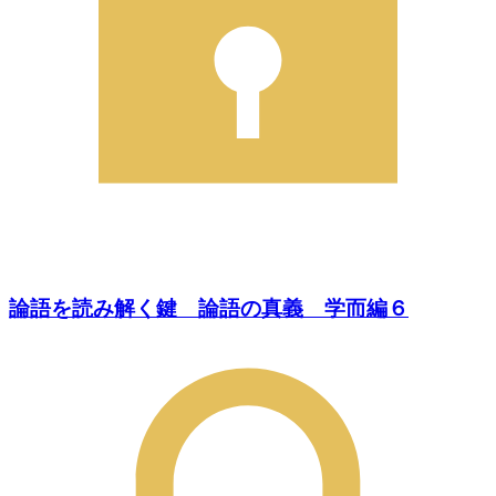
論語を読み解く鍵 論語の真義 学而編６