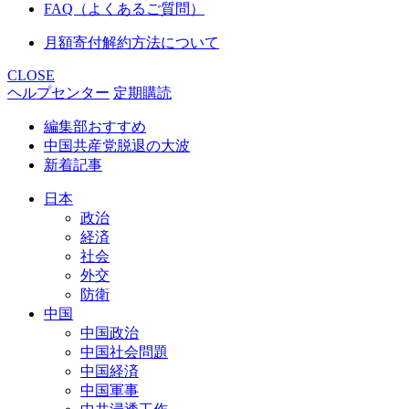
FAQ（よくあるご質問）
月額寄付解約方法について
CLOSE
ヘルプセンター
定期購読
編集部おすすめ
中国共産党脱退の大波
新着記事
日本
政治
経済
社会
外交
防衛
中国
中国政治
中国社会問題
中国経済
中国軍事