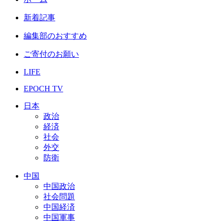
新着記事
編集部のおすすめ
ご寄付のお願い
LIFE
EPOCH TV
日本
政治
経済
社会
外交
防衛
中国
中国政治
社会問題
中国経済
中国軍事