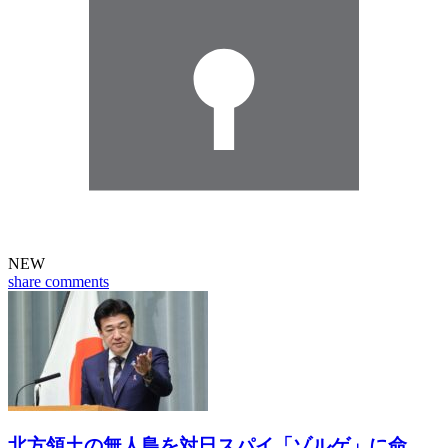
NEW
share
comments
北方領土の無人島を対日スパイ「ゾルゲ」に命