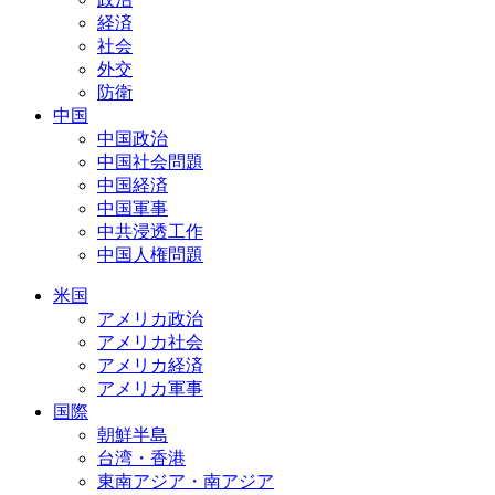
経済
社会
外交
防衛
中国
中国政治
中国社会問題
中国経済
中国軍事
中共浸透工作
中国人権問題
米国
アメリカ政治
アメリカ社会
アメリカ経済
アメリカ軍事
国際
朝鮮半島
台湾・香港
東南アジア・南アジア