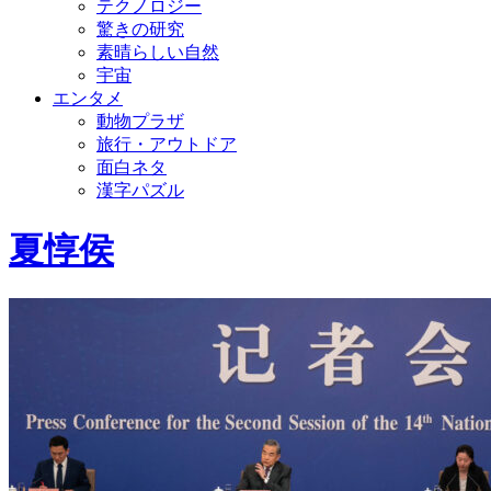
テクノロジー
驚きの研究
素晴らしい自然
宇宙
エンタメ
動物プラザ
旅行・アウトドア
面白ネタ
漢字パズル
夏惇侯