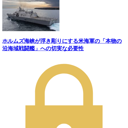
ホルムズ海峡が浮き彫りにする米海軍の「本物の
沿海域戦闘艦」への切実な必要性