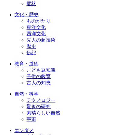
症状
文化・歴史
ものがたり
東洋文化
西洋文化
先人の超技術
歴史
伝記
教育・道徳
こども豆知識
子供の教育
古人の知恵
自然・科学
テクノロジー
驚きの研究
素晴らしい自然
宇宙
エンタメ