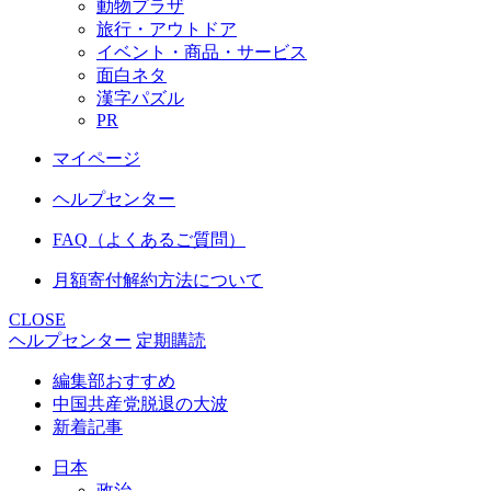
動物プラザ
旅行・アウトドア
イベント・商品・サービス
面白ネタ
漢字パズル
PR
マイページ
ヘルプセンター
FAQ（よくあるご質問）
月額寄付解約方法について
CLOSE
ヘルプセンター
定期購読
編集部おすすめ
中国共産党脱退の大波
新着記事
日本
政治