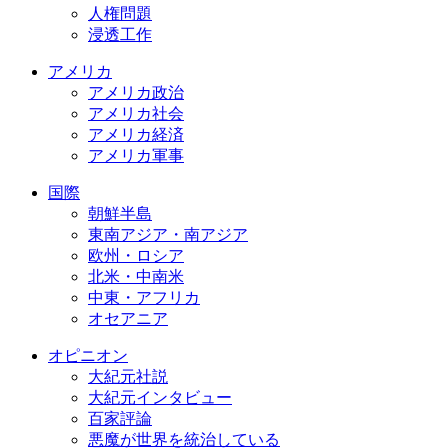
人権問題
浸透工作
アメリカ
アメリカ政治
アメリカ社会
アメリカ経済
アメリカ軍事
国際
朝鮮半島
東南アジア・南アジア
欧州・ロシア
北米・中南米
中東・アフリカ
オセアニア
オピニオン
大紀元社説
大紀元インタビュー
百家評論
悪魔が世界を統治している