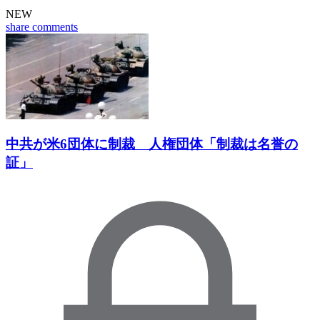
NEW
share
comments
中共が米6団体に制裁 人権団体「制裁は名誉の
証」