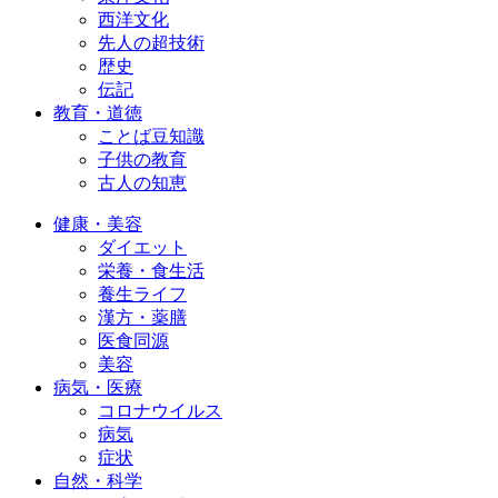
西洋文化
先人の超技術
歴史
伝記
教育・道徳
ことば豆知識
子供の教育
古人の知恵
健康・美容
ダイエット
栄養・食生活
養生ライフ
漢方・薬膳
医食同源
美容
病気・医療
コロナウイルス
病気
症状
自然・科学