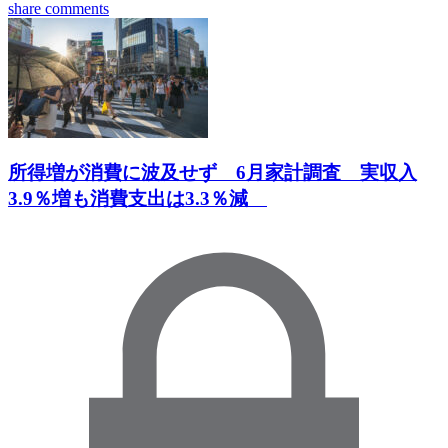
share
comments
所得増が消費に波及せず 6月家計調査 実収入
3.9％増も消費支出は3.3％減