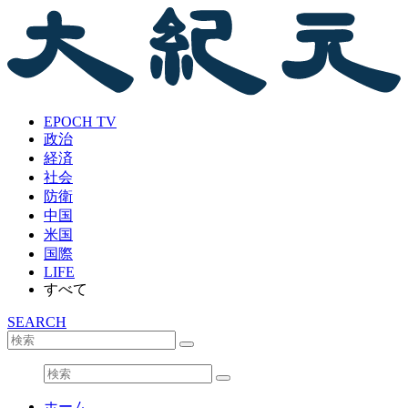
EPOCH TV
政治
経済
社会
防衛
中国
米国
国際
LIFE
すべて
SEARCH
ホーム