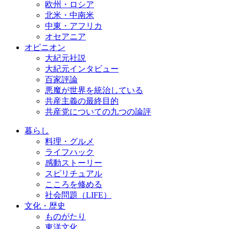
欧州・ロシア
北米・中南米
中東・アフリカ
オセアニア
オピニオン
大紀元社説
大紀元インタビュー
百家評論
悪魔が世界を統治している
共産主義の最終目的
共産党についての九つの論評
暮らし
料理・グルメ
ライフハック
感動ストーリー
スピリチュアル
こころを修める
社会問題（LIFE）
文化・歴史
ものがたり
東洋文化