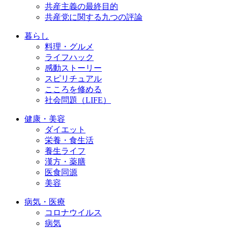
共産主義の最終目的
共産党に関する九つの評論
暮らし
料理・グルメ
ライフハック
感動ストーリー
スピリチュアル
こころを修める
社会問題（LIFE）
健康・美容
ダイエット
栄養・食生活
養生ライフ
漢方・薬膳
医食同源
美容
病気・医療
コロナウイルス
病気