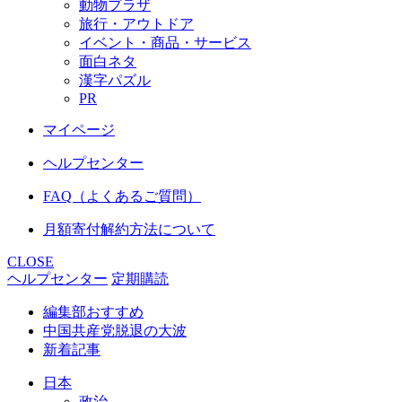
動物プラザ
旅行・アウトドア
イベント・商品・サービス
面白ネタ
漢字パズル
PR
マイページ
ヘルプセンター
FAQ（よくあるご質問）
月額寄付解約方法について
CLOSE
ヘルプセンター
定期購読
編集部おすすめ
中国共産党脱退の大波
新着記事
日本
政治