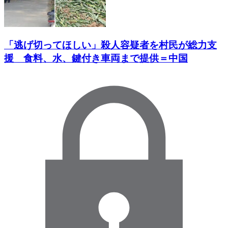
「逃げ切ってほしい」殺人容疑者を村民が総力支
援 食料、水、鍵付き車両まで提供＝中国