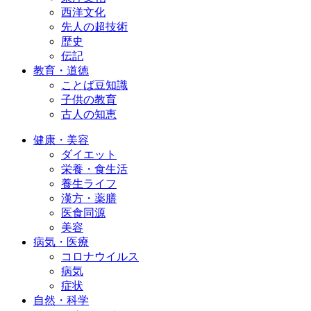
西洋文化
先人の超技術
歴史
伝記
教育・道徳
ことば豆知識
子供の教育
古人の知恵
健康・美容
ダイエット
栄養・食生活
養生ライフ
漢方・薬膳
医食同源
美容
病気・医療
コロナウイルス
病気
症状
自然・科学