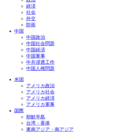
経済
社会
外交
防衛
中国
中国政治
中国社会問題
中国経済
中国軍事
中共浸透工作
中国人権問題
米国
アメリカ政治
アメリカ社会
アメリカ経済
アメリカ軍事
国際
朝鮮半島
台湾・香港
東南アジア・南アジア