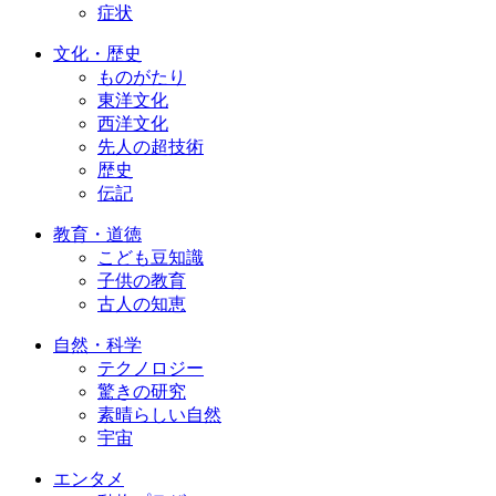
症状
文化・歴史
ものがたり
東洋文化
西洋文化
先人の超技術
歴史
伝記
教育・道徳
こども豆知識
子供の教育
古人の知恵
自然・科学
テクノロジー
驚きの研究
素晴らしい自然
宇宙
エンタメ