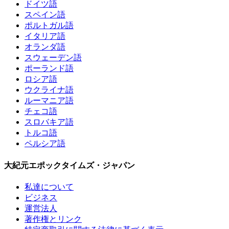
ドイツ語
スペイン語
ポルトガル語
イタリア語
オランダ語
スウェーデン語
ポーランド語
ロシア語
ウクライナ語
ルーマニア語
チェコ語
スロバキア語
トルコ語
ペルシア語
大紀元エポックタイムズ・ジャパン
私達について
ビジネス
運営法人
著作権とリンク