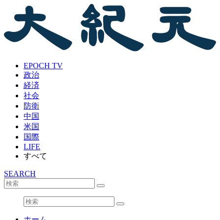
EPOCH TV
政治
経済
社会
防衛
中国
米国
国際
LIFE
すべて
SEARCH
ホーム