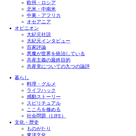
欧州・ロシア
北米・中南米
中東・アフリカ
オセアニア
オピニオン
大紀元社説
大紀元インタビュー
百家評論
悪魔が世界を統治している
共産主義の最終目的
共産党についての九つの論評
暮らし
料理・グルメ
ライフハック
感動ストーリー
スピリチュアル
こころを修める
社会問題（LIFE）
文化・歴史
ものがたり
東洋文化