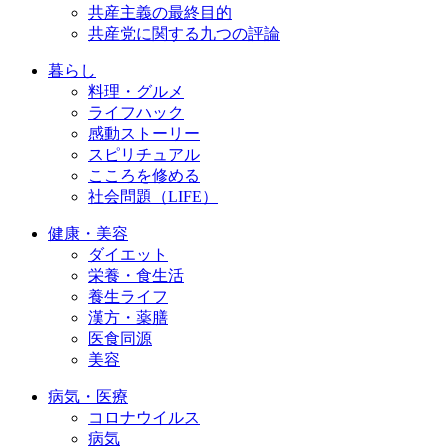
共産主義の最終目的
共産党に関する九つの評論
暮らし
料理・グルメ
ライフハック
感動ストーリー
スピリチュアル
こころを修める
社会問題（LIFE）
健康・美容
ダイエット
栄養・食生活
養生ライフ
漢方・薬膳
医食同源
美容
病気・医療
コロナウイルス
病気