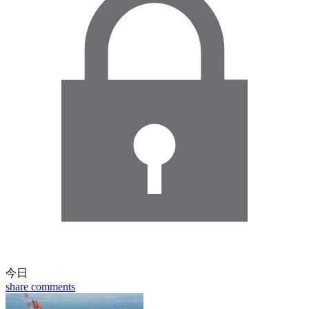
今日
share
comments