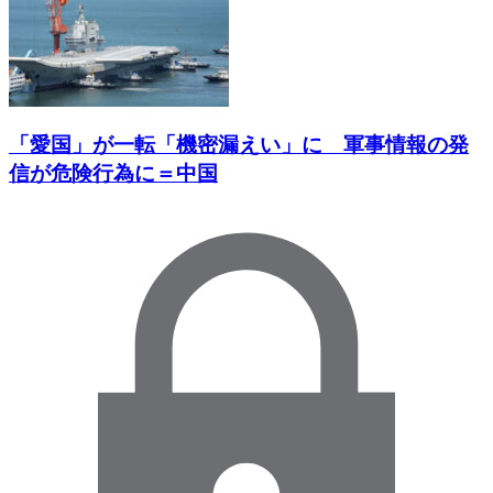
「愛国」が一転「機密漏えい」に 軍事情報の発
信が危険行為に＝中国