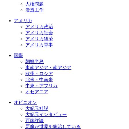
人権問題
浸透工作
アメリカ
アメリカ政治
アメリカ社会
アメリカ経済
アメリカ軍事
国際
朝鮮半島
東南アジア・南アジア
欧州・ロシア
北米・中南米
中東・アフリカ
オセアニア
オピニオン
大紀元社説
大紀元インタビュー
百家評論
悪魔が世界を統治している