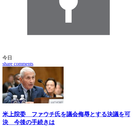
今日
share
comments
米上院委 ファウチ氏を議会侮辱とする決議を可
決 今後の手続きは