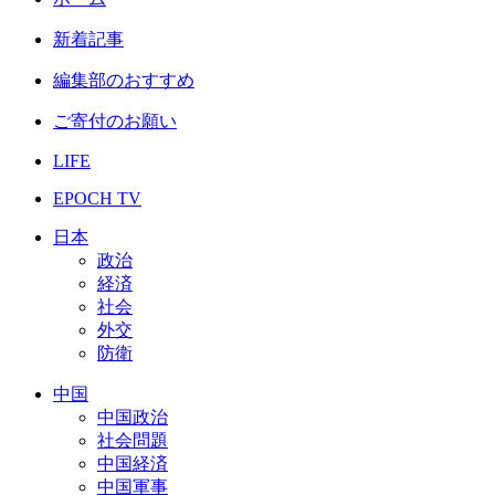
新着記事
編集部のおすすめ
ご寄付のお願い
LIFE
EPOCH TV
日本
政治
経済
社会
外交
防衛
中国
中国政治
社会問題
中国経済
中国軍事