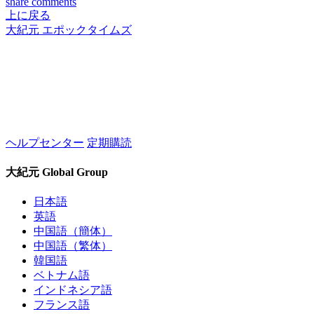
share
comments
上に戻る
大紀元 エポックタイムズ
ヘルプセンター
定期購読
大紀元 Global Group
日本語
英語
中国語（簡体）
中国語（繁体）
韓国語
ベトナム語
インドネシア語
フランス語