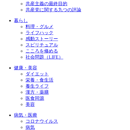
共産主義の最終目的
共産党に関する九つの評論
暮らし
料理・グルメ
ライフハック
感動ストーリー
スピリチュアル
こころを修める
社会問題（LIFE）
健康・美容
ダイエット
栄養・食生活
養生ライフ
漢方・薬膳
医食同源
美容
病気・医療
コロナウイルス
病気