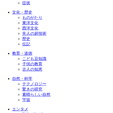
症状
文化・歴史
ものがたり
東洋文化
西洋文化
先人の超技術
歴史
伝記
教育・道徳
こども豆知識
子供の教育
古人の知恵
自然・科学
テクノロジー
驚きの研究
素晴らしい自然
宇宙
エンタメ