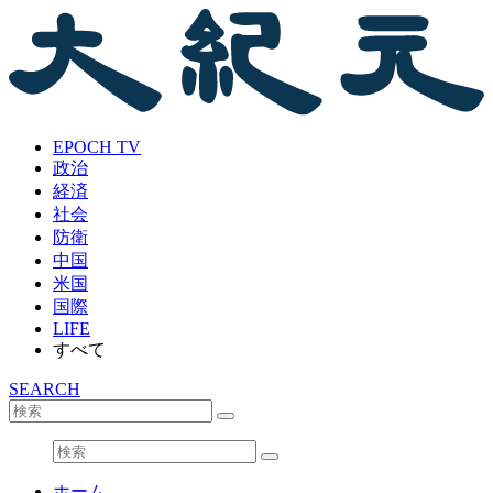
EPOCH TV
政治
経済
社会
防衛
中国
米国
国際
LIFE
すべて
SEARCH
ホーム