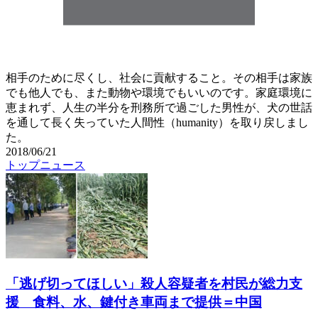
相手のために尽くし、社会に貢献すること。その相手は家族
でも他人でも、また動物や環境でもいいのです。家庭環境に
恵まれず、人生の半分を刑務所で過ごした男性が、犬の世話
を通して長く失っていた人間性（humanity）を取り戻しまし
た。
2018/06/21
トップニュース
「逃げ切ってほしい」殺人容疑者を村民が総力支
援 食料、水、鍵付き車両まで提供＝中国