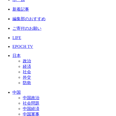
新着記事
編集部のおすすめ
ご寄付のお願い
LIFE
EPOCH TV
日本
政治
経済
社会
外交
防衛
中国
中国政治
社会問題
中国経済
中国軍事