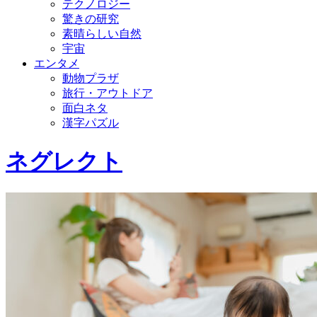
テクノロジー
驚きの研究
素晴らしい自然
宇宙
エンタメ
動物プラザ
旅行・アウトドア
面白ネタ
漢字パズル
ネグレクト