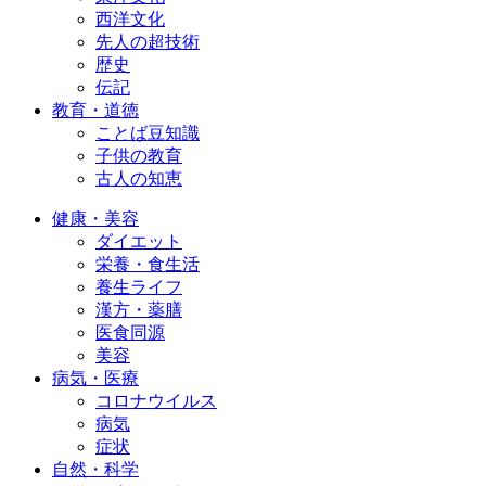
西洋文化
先人の超技術
歴史
伝記
教育・道徳
ことば豆知識
子供の教育
古人の知恵
健康・美容
ダイエット
栄養・食生活
養生ライフ
漢方・薬膳
医食同源
美容
病気・医療
コロナウイルス
病気
症状
自然・科学