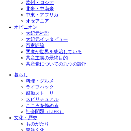
欧州・ロシア
北米・中南米
中東・アフリカ
オセアニア
オピニオン
大紀元社説
大紀元インタビュー
百家評論
悪魔が世界を統治している
共産主義の最終目的
共産党についての九つの論評
暮らし
料理・グルメ
ライフハック
感動ストーリー
スピリチュアル
こころを修める
社会問題（LIFE）
文化・歴史
ものがたり
東洋文化