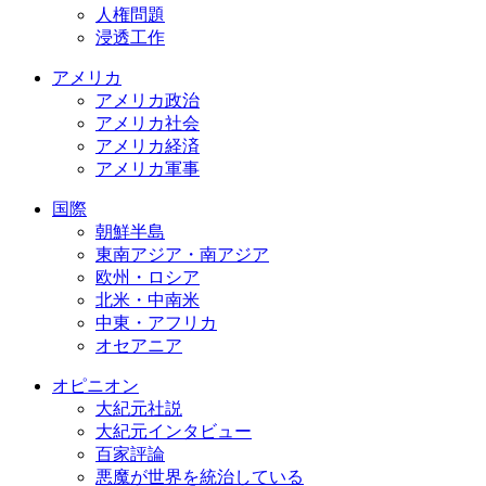
人権問題
浸透工作
アメリカ
アメリカ政治
アメリカ社会
アメリカ経済
アメリカ軍事
国際
朝鮮半島
東南アジア・南アジア
欧州・ロシア
北米・中南米
中東・アフリカ
オセアニア
オピニオン
大紀元社説
大紀元インタビュー
百家評論
悪魔が世界を統治している