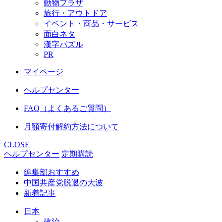
動物プラザ
旅行・アウトドア
イベント・商品・サービス
面白ネタ
漢字パズル
PR
マイページ
ヘルプセンター
FAQ（よくあるご質問）
月額寄付解約方法について
CLOSE
ヘルプセンター
定期購読
編集部おすすめ
中国共産党脱退の大波
新着記事
日本
政治