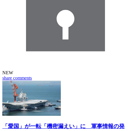
NEW
share
comments
「愛国」が一転「機密漏えい」に 軍事情報の発