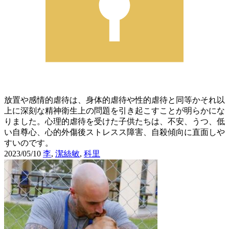
放置や感情的虐待は、身体的虐待や性的虐待と同等かそれ以
上に深刻な精神衛生上の問題を引き起こすことが明らかにな
りました。心理的虐待を受けた子供たちは、不安、うつ、低
い自尊心、心的外傷後ストレスス障害、自殺傾向に直面しや
すいのです。
2023/05/10
李
,
潔絲敏
,
科里