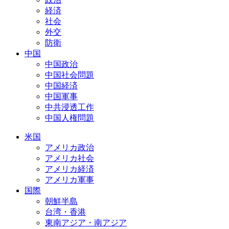
経済
社会
外交
防衛
中国
中国政治
中国社会問題
中国経済
中国軍事
中共浸透工作
中国人権問題
米国
アメリカ政治
アメリカ社会
アメリカ経済
アメリカ軍事
国際
朝鮮半島
台湾・香港
東南アジア・南アジア