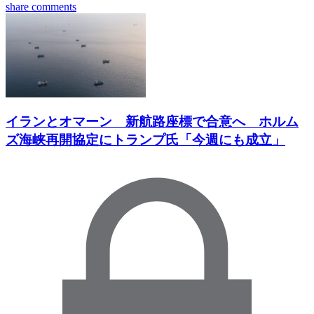
share
comments
イランとオマーン 新航路座標で合意へ ホルム
ズ海峡再開協定にトランプ氏「今週にも成立」