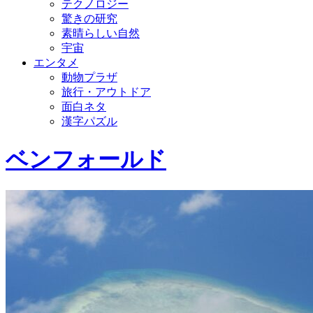
テクノロジー
驚きの研究
素晴らしい自然
宇宙
エンタメ
動物プラザ
旅行・アウトドア
面白ネタ
漢字パズル
ベンフォールド