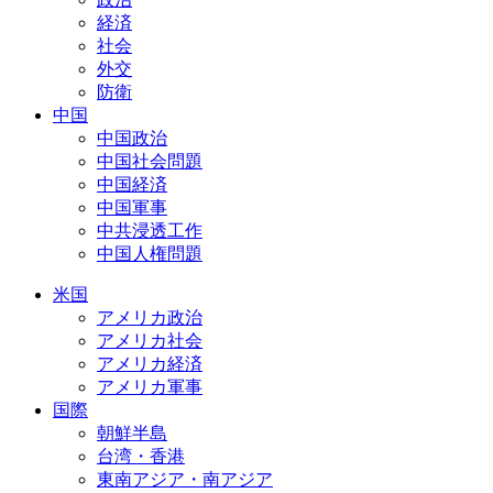
経済
社会
外交
防衛
中国
中国政治
中国社会問題
中国経済
中国軍事
中共浸透工作
中国人権問題
米国
アメリカ政治
アメリカ社会
アメリカ経済
アメリカ軍事
国際
朝鮮半島
台湾・香港
東南アジア・南アジア