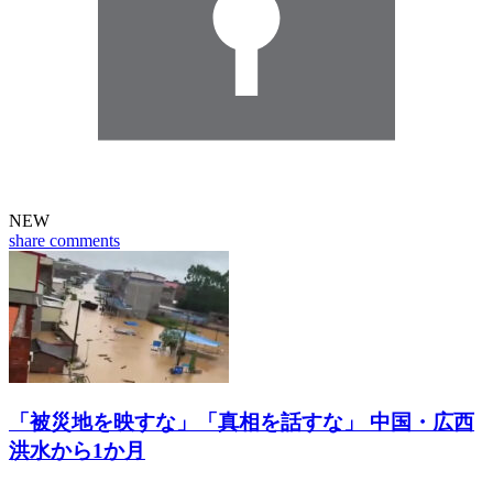
NEW
share
comments
「被災地を映すな」「真相を話すな」 中国・広西
洪水から1か月