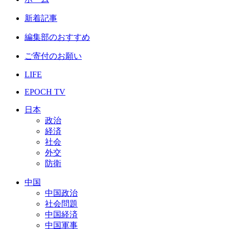
新着記事
編集部のおすすめ
ご寄付のお願い
LIFE
EPOCH TV
日本
政治
経済
社会
外交
防衛
中国
中国政治
社会問題
中国経済
中国軍事