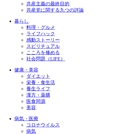
共産主義の最終目的
共産党に関する九つの評論
暮らし
料理・グルメ
ライフハック
感動ストーリー
スピリチュアル
こころを修める
社会問題（LIFE）
健康・美容
ダイエット
栄養・食生活
養生ライフ
漢方・薬膳
医食同源
美容
病気・医療
コロナウイルス
病気