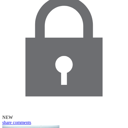
NEW
share
comments