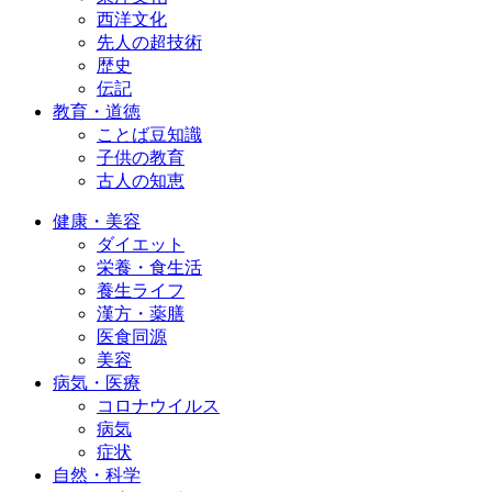
西洋文化
先人の超技術
歴史
伝記
教育・道徳
ことば豆知識
子供の教育
古人の知恵
健康・美容
ダイエット
栄養・食生活
養生ライフ
漢方・薬膳
医食同源
美容
病気・医療
コロナウイルス
病気
症状
自然・科学