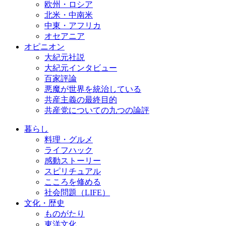
欧州・ロシア
北米・中南米
中東・アフリカ
オセアニア
オピニオン
大紀元社説
大紀元インタビュー
百家評論
悪魔が世界を統治している
共産主義の最終目的
共産党についての九つの論評
暮らし
料理・グルメ
ライフハック
感動ストーリー
スピリチュアル
こころを修める
社会問題（LIFE）
文化・歴史
ものがたり
東洋文化