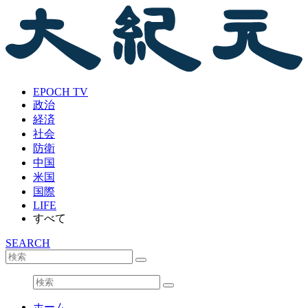
EPOCH TV
政治
経済
社会
防衛
中国
米国
国際
LIFE
すべて
SEARCH
ホーム