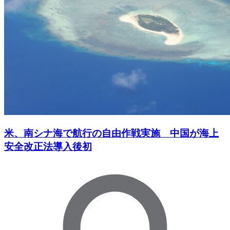
米、南シナ海で航行の自由作戦実施 中国が海上
安全改正法導入後初