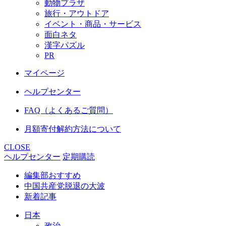
動物プラザ
旅行・アウトドア
イベント・商品・サービス
面白ネタ
漢字パズル
PR
マイページ
ヘルプセンター
FAQ（よくあるご質問）
月額寄付解約方法について
CLOSE
ヘルプセンター
定期購読
編集部おすすめ
中国共産党脱退の大波
新着記事
日本
政治