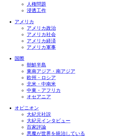
人権問題
浸透工作
アメリカ
アメリカ政治
アメリカ社会
アメリカ経済
アメリカ軍事
国際
朝鮮半島
東南アジア・南アジア
欧州・ロシア
北米・中南米
中東・アフリカ
オセアニア
オピニオン
大紀元社説
大紀元インタビュー
百家評論
悪魔が世界を統治している