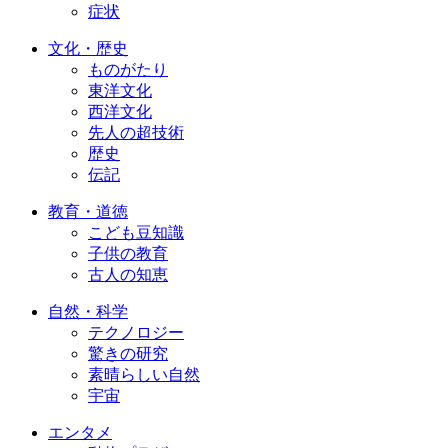
症状
文化・歴史
ものがたり
東洋文化
西洋文化
先人の超技術
歴史
伝記
教育・道徳
こども豆知識
子供の教育
古人の知恵
自然・科学
テクノロジー
驚きの研究
素晴らしい自然
宇宙
エンタメ