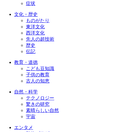
症状
文化・歴史
ものがたり
東洋文化
西洋文化
先人の超技術
歴史
伝記
教育・道徳
こども豆知識
子供の教育
古人の知恵
自然・科学
テクノロジー
驚きの研究
素晴らしい自然
宇宙
エンタメ