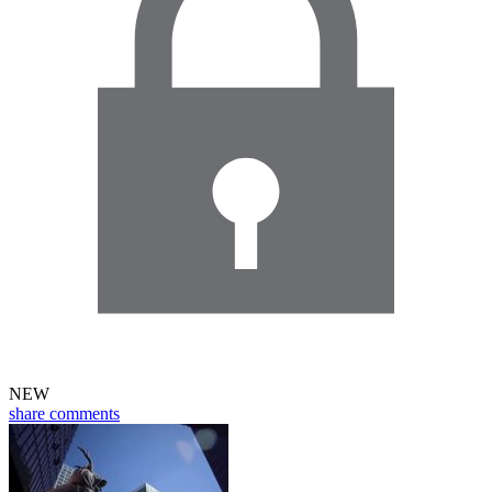
NEW
share
comments