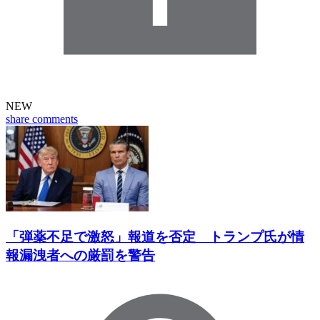
NEW
share
comments
「弾薬不足で激怒」報道を否定 トランプ氏が情
報漏洩者への厳罰を警告