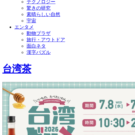
テクノロジー
驚きの研究
素晴らしい自然
宇宙
エンタメ
動物プラザ
旅行・アウトドア
面白ネタ
漢字パズル
台湾茶