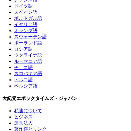
ドイツ語
スペイン語
ポルトガル語
イタリア語
オランダ語
スウェーデン語
ポーランド語
ロシア語
ウクライナ語
ルーマニア語
チェコ語
スロバキア語
トルコ語
ペルシア語
大紀元エポックタイムズ・ジャパン
私達について
ビジネス
運営法人
著作権とリンク