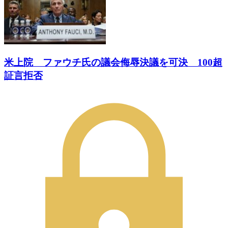
米上院 ファウチ氏の議会侮辱決議を可決 100超
証言拒否