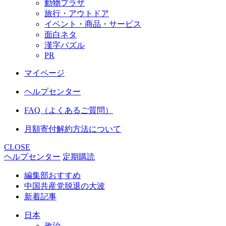
動物プラザ
旅行・アウトドア
イベント・商品・サービス
面白ネタ
漢字パズル
PR
マイページ
ヘルプセンター
FAQ（よくあるご質問）
月額寄付解約方法について
CLOSE
ヘルプセンター
定期購読
編集部おすすめ
中国共産党脱退の大波
新着記事
日本
政治