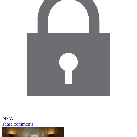
NEW
share
comments