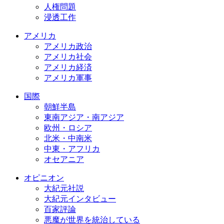
人権問題
浸透工作
アメリカ
アメリカ政治
アメリカ社会
アメリカ経済
アメリカ軍事
国際
朝鮮半島
東南アジア・南アジア
欧州・ロシア
北米・中南米
中東・アフリカ
オセアニア
オピニオン
大紀元社説
大紀元インタビュー
百家評論
悪魔が世界を統治している