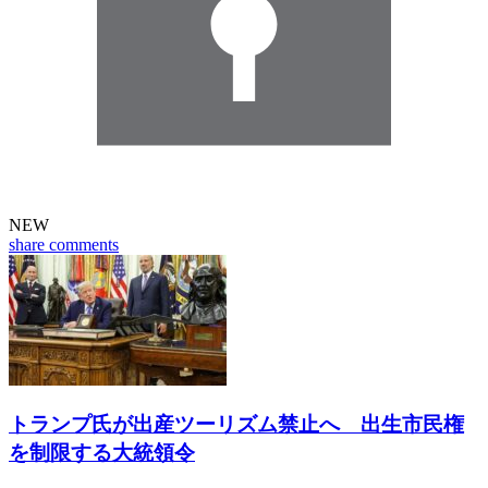
NEW
share
comments
トランプ氏が出産ツーリズム禁止へ 出生市民権
を制限する大統領令