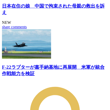
日本在住の娘 中国で拘束された母親の救出を訴
え
NEW
share
comments
F-22ラプターが嘉手納基地に再展開 米軍が統合
作戦能力を検証