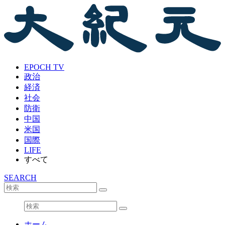
EPOCH TV
政治
経済
社会
防衛
中国
米国
国際
LIFE
すべて
SEARCH
ホーム