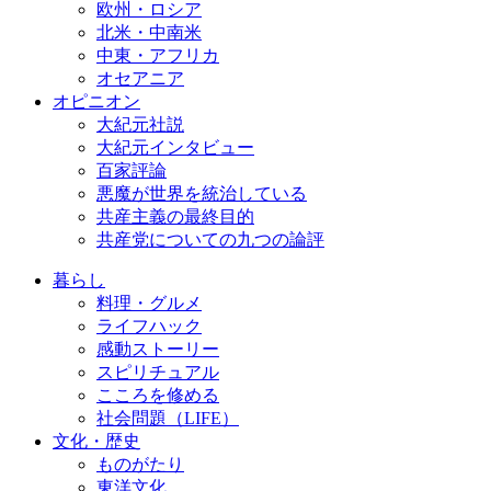
欧州・ロシア
北米・中南米
中東・アフリカ
オセアニア
オピニオン
大紀元社説
大紀元インタビュー
百家評論
悪魔が世界を統治している
共産主義の最終目的
共産党についての九つの論評
暮らし
料理・グルメ
ライフハック
感動ストーリー
スピリチュアル
こころを修める
社会問題（LIFE）
文化・歴史
ものがたり
東洋文化