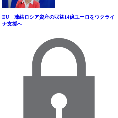
EU 凍結ロシア資産の収益14億ユーロをウクライ
ナ支援へ