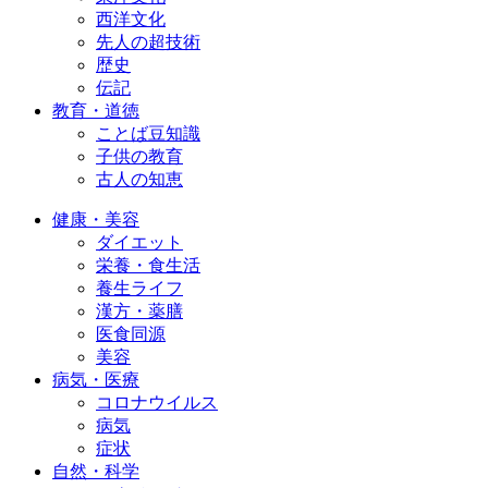
西洋文化
先人の超技術
歴史
伝記
教育・道徳
ことば豆知識
子供の教育
古人の知恵
健康・美容
ダイエット
栄養・食生活
養生ライフ
漢方・薬膳
医食同源
美容
病気・医療
コロナウイルス
病気
症状
自然・科学