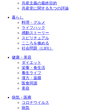
共産主義の最終目的
共産党に関する九つの評論
暮らし
料理・グルメ
ライフハック
感動ストーリー
スピリチュアル
こころを修める
社会問題（LIFE）
健康・美容
ダイエット
栄養・食生活
養生ライフ
漢方・薬膳
医食同源
美容
病気・医療
コロナウイルス
病気