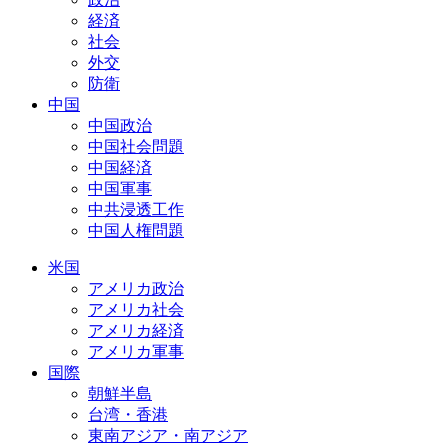
経済
社会
外交
防衛
中国
中国政治
中国社会問題
中国経済
中国軍事
中共浸透工作
中国人権問題
米国
アメリカ政治
アメリカ社会
アメリカ経済
アメリカ軍事
国際
朝鮮半島
台湾・香港
東南アジア・南アジア