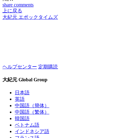
share
comments
上に戻る
大紀元 エポックタイムズ
ヘルプセンター
定期購読
大紀元 Global Group
日本語
英語
中国語（簡体）
中国語（繁体）
韓国語
ベトナム語
インドネシア語
フランス語