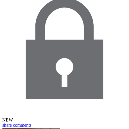
NEW
share
comments