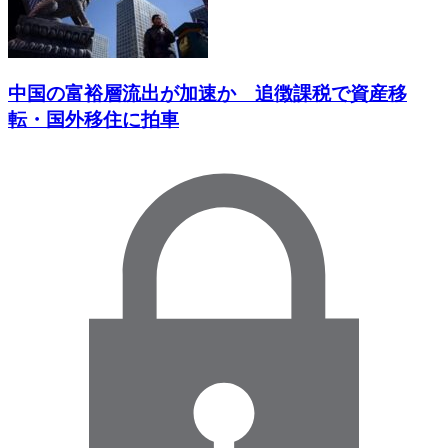
中国の富裕層流出が加速か 追徴課税で資産移
転・国外移住に拍車