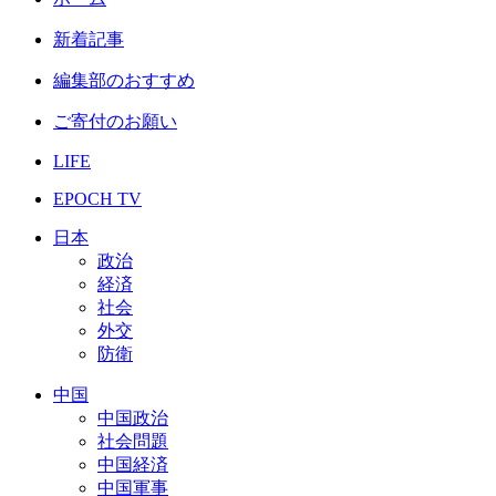
新着記事
編集部のおすすめ
ご寄付のお願い
LIFE
EPOCH TV
日本
政治
経済
社会
外交
防衛
中国
中国政治
社会問題
中国経済
中国軍事