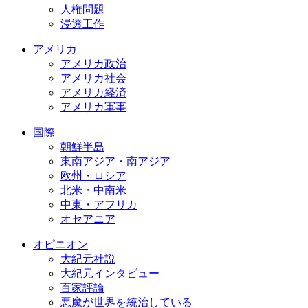
人権問題
浸透工作
アメリカ
アメリカ政治
アメリカ社会
アメリカ経済
アメリカ軍事
国際
朝鮮半島
東南アジア・南アジア
欧州・ロシア
北米・中南米
中東・アフリカ
オセアニア
オピニオン
大紀元社説
大紀元インタビュー
百家評論
悪魔が世界を統治している