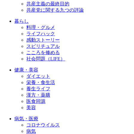
共産主義の最終目的
共産党に関する九つの評論
暮らし
料理・グルメ
ライフハック
感動ストーリー
スピリチュアル
こころを修める
社会問題（LIFE）
健康・美容
ダイエット
栄養・食生活
養生ライフ
漢方・薬膳
医食同源
美容
病気・医療
コロナウイルス
病気