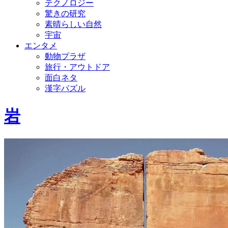
テクノロジー
驚きの研究
素晴らしい自然
宇宙
エンタメ
動物プラザ
旅行・アウトドア
面白ネタ
漢字パズル
岩