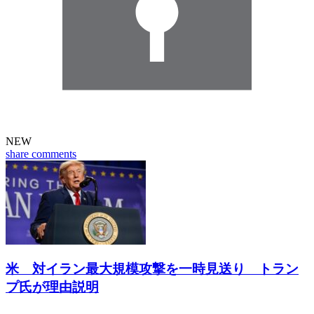
NEW
share
comments
米 対イラン最大規模攻撃を一時見送り トラン
プ氏が理由説明