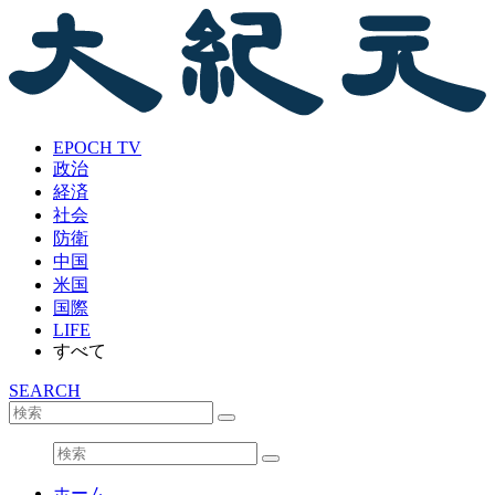
EPOCH TV
政治
経済
社会
防衛
中国
米国
国際
LIFE
すべて
SEARCH
ホーム