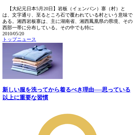
【大紀元日本5月20日】岩板（イェンバン）寨（村）と
は、文字通り、至るところ石で覆われている村という意味で
ある。湘西岩板寨は、主に湖南省、湘西鳳凰県の県境、その
西部一帯に分布している。その中でも特に
2010/05/20
トップニュース
新しい服を洗ってから着るべき理由──思っている
以上に重要な習慣