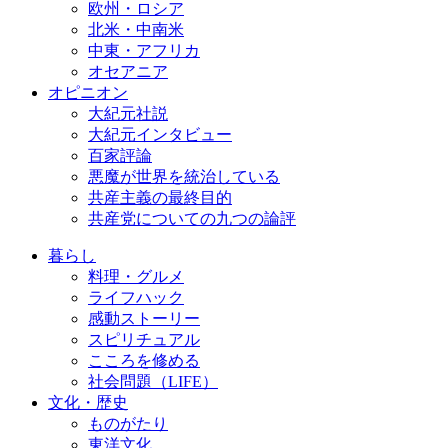
欧州・ロシア
北米・中南米
中東・アフリカ
オセアニア
オピニオン
大紀元社説
大紀元インタビュー
百家評論
悪魔が世界を統治している
共産主義の最終目的
共産党についての九つの論評
暮らし
料理・グルメ
ライフハック
感動ストーリー
スピリチュアル
こころを修める
社会問題（LIFE）
文化・歴史
ものがたり
東洋文化