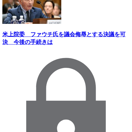
米上院委 ファウチ氏を議会侮辱とする決議を可
決 今後の手続きは