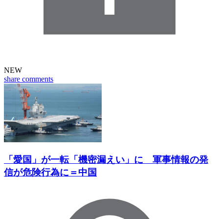
NEW
share
comments
「愛国」が一転「機密漏えい」に 軍事情報の発
信が危険行為に＝中国