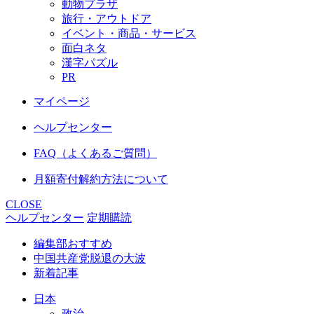
動物プラザ
旅行・アウトドア
イベント・商品・サービス
面白ネタ
漢字パズル
PR
マイページ
ヘルプセンター
FAQ（よくあるご質問）
月額寄付解約方法について
CLOSE
ヘルプセンター
定期購読
編集部おすすめ
中国共産党脱退の大波
新着記事
日本
政治