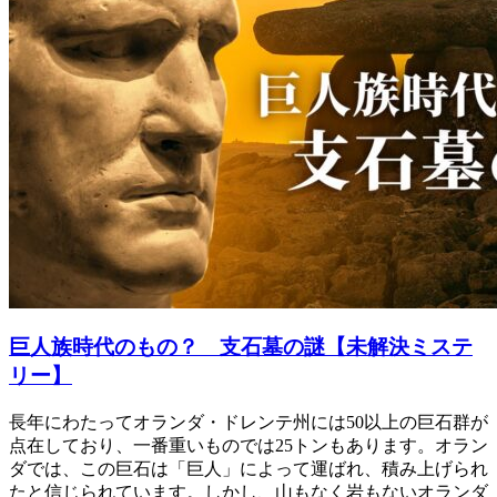
巨人族時代のもの？ 支石墓の謎【未解決ミステ
リー】
長年にわたってオランダ・ドレンテ州には50以上の巨石群が
点在しており、一番重いものでは25トンもあります。オラン
ダでは、この巨石は「巨人」によって運ばれ、積み上げられ
たと信じられています。しかし、山もなく岩もないオランダ