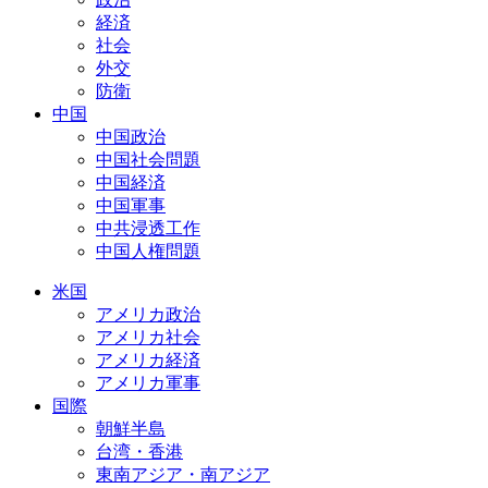
経済
社会
外交
防衛
中国
中国政治
中国社会問題
中国経済
中国軍事
中共浸透工作
中国人権問題
米国
アメリカ政治
アメリカ社会
アメリカ経済
アメリカ軍事
国際
朝鮮半島
台湾・香港
東南アジア・南アジア