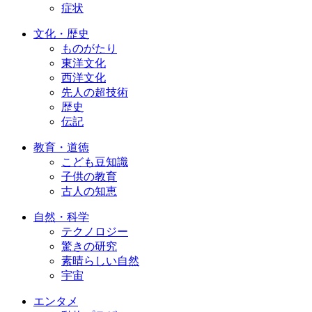
症状
文化・歴史
ものがたり
東洋文化
西洋文化
先人の超技術
歴史
伝記
教育・道徳
こども豆知識
子供の教育
古人の知恵
自然・科学
テクノロジー
驚きの研究
素晴らしい自然
宇宙
エンタメ