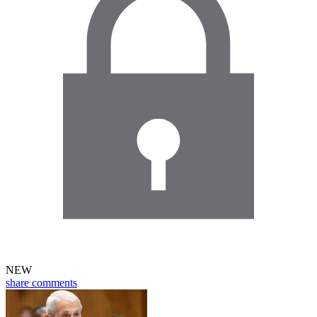
NEW
share
comments