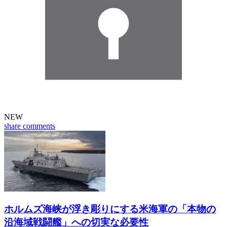
NEW
share
comments
ホルムズ海峡が浮き彫りにする米海軍の「本物の
沿海域戦闘艦」への切実な必要性