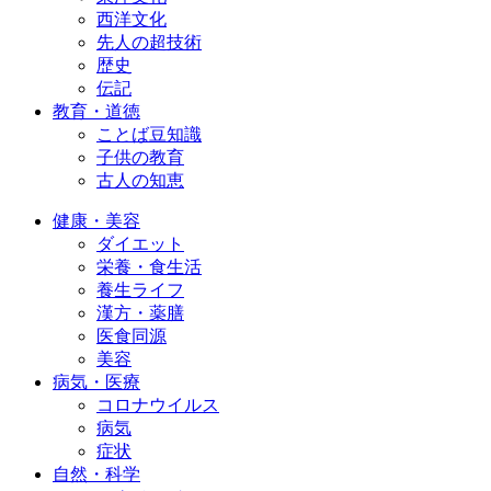
西洋文化
先人の超技術
歴史
伝記
教育・道徳
ことば豆知識
子供の教育
古人の知恵
健康・美容
ダイエット
栄養・食生活
養生ライフ
漢方・薬膳
医食同源
美容
病気・医療
コロナウイルス
病気
症状
自然・科学