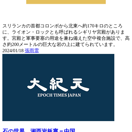
スリランカの首都コロンボから北東へ約170キロのところ
に、ライオン・ロックとも呼ばれるシギリヤ宮殿がありま
す。宮殿と軍事要塞の用途を兼ね備えた空中複合施設で、高
さ約200メートルの巨大な岩の上に建てられています。
2024/01/18
張雨霏
石の世界 湘西岩板寨＝中国