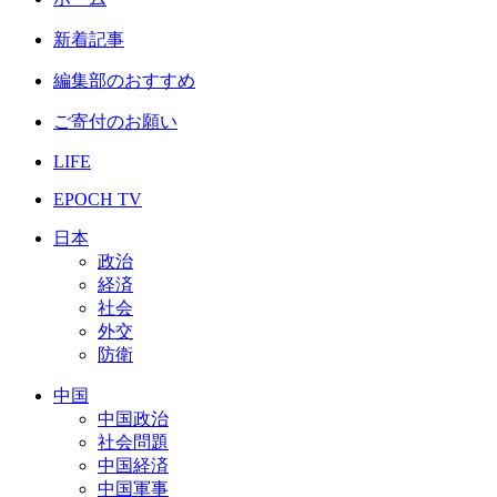
新着記事
編集部のおすすめ
ご寄付のお願い
LIFE
EPOCH TV
日本
政治
経済
社会
外交
防衛
中国
中国政治
社会問題
中国経済
中国軍事