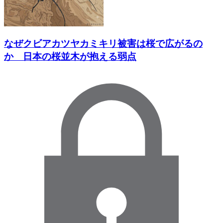
なぜクビアカツヤカミキリ被害は桜で広がるの
か 日本の桜並木が抱える弱点