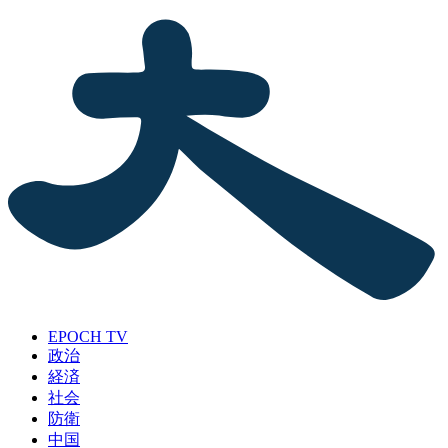
EPOCH TV
政治
経済
社会
防衛
中国