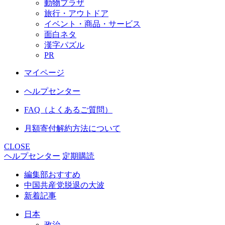
動物プラザ
旅行・アウトドア
イベント・商品・サービス
面白ネタ
漢字パズル
PR
マイページ
ヘルプセンター
FAQ（よくあるご質問）
月額寄付解約方法について
CLOSE
ヘルプセンター
定期購読
編集部おすすめ
中国共産党脱退の大波
新着記事
日本
政治