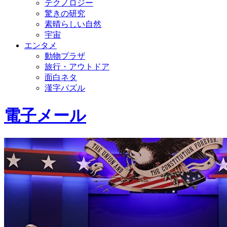
テクノロジー
驚きの研究
素晴らしい自然
宇宙
エンタメ
動物プラザ
旅行・アウトドア
面白ネタ
漢字パズル
電子メール