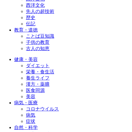
西洋文化
先人の超技術
歴史
伝記
教育・道徳
ことば豆知識
子供の教育
古人の知恵
健康・美容
ダイエット
栄養・食生活
養生ライフ
漢方・薬膳
医食同源
美容
病気・医療
コロナウイルス
病気
症状
自然・科学