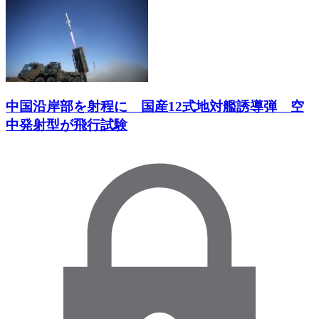
中国沿岸部を射程に 国産12式地対艦誘導弾 空
中発射型が飛行試験