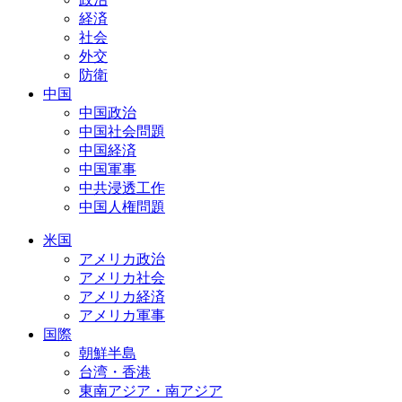
経済
社会
外交
防衛
中国
中国政治
中国社会問題
中国経済
中国軍事
中共浸透工作
中国人権問題
米国
アメリカ政治
アメリカ社会
アメリカ経済
アメリカ軍事
国際
朝鮮半島
台湾・香港
東南アジア・南アジア