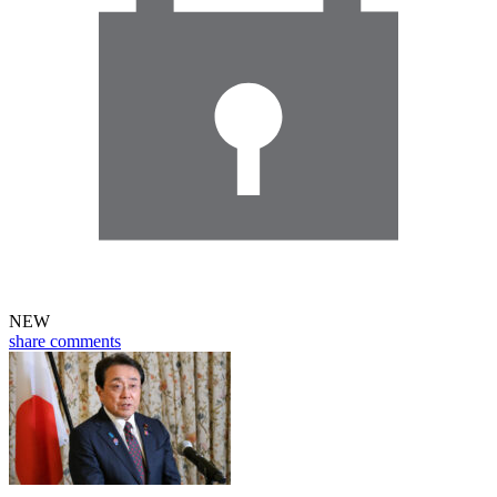
NEW
share
comments