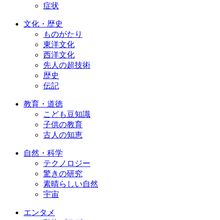
症状
文化・歴史
ものがたり
東洋文化
西洋文化
先人の超技術
歴史
伝記
教育・道徳
こども豆知識
子供の教育
古人の知恵
自然・科学
テクノロジー
驚きの研究
素晴らしい自然
宇宙
エンタメ