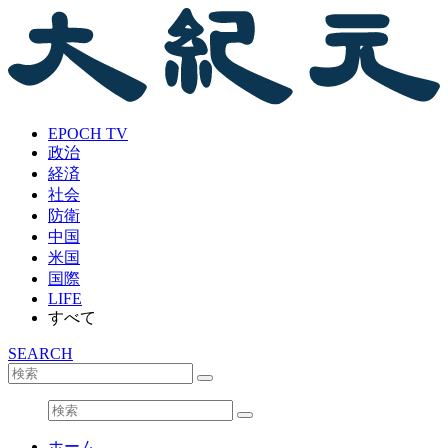
EPOCH TV
政治
経済
社会
防衛
中国
米国
国際
LIFE
すべて
SEARCH
ホーム