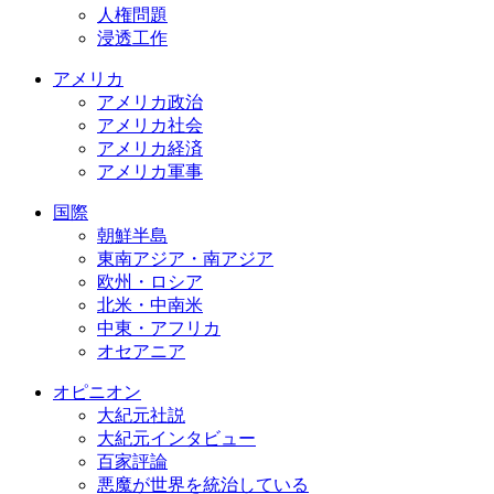
人権問題
浸透工作
アメリカ
アメリカ政治
アメリカ社会
アメリカ経済
アメリカ軍事
国際
朝鮮半島
東南アジア・南アジア
欧州・ロシア
北米・中南米
中東・アフリカ
オセアニア
オピニオン
大紀元社説
大紀元インタビュー
百家評論
悪魔が世界を統治している