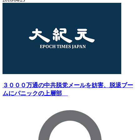
３０００万通の中共脱党メールを妨害、脱退ブー
ムにパニックの上層部