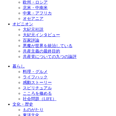
欧州・ロシア
北米・中南米
中東・アフリカ
オセアニア
オピニオン
大紀元社説
大紀元インタビュー
百家評論
悪魔が世界を統治している
共産主義の最終目的
共産党についての九つの論評
暮らし
料理・グルメ
ライフハック
感動ストーリー
スピリチュアル
こころを修める
社会問題（LIFE）
文化・歴史
ものがたり
東洋文化