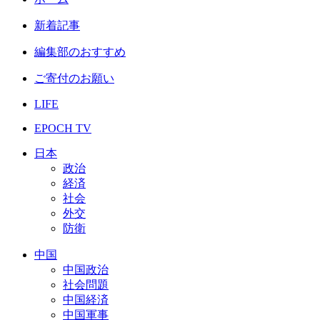
新着記事
編集部のおすすめ
ご寄付のお願い
LIFE
EPOCH TV
日本
政治
経済
社会
外交
防衛
中国
中国政治
社会問題
中国経済
中国軍事