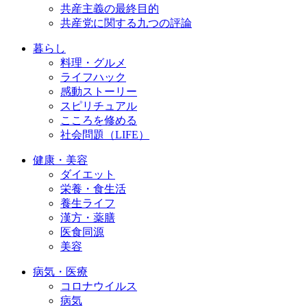
共産主義の最終目的
共産党に関する九つの評論
暮らし
料理・グルメ
ライフハック
感動ストーリー
スピリチュアル
こころを修める
社会問題（LIFE）
健康・美容
ダイエット
栄養・食生活
養生ライフ
漢方・薬膳
医食同源
美容
病気・医療
コロナウイルス
病気