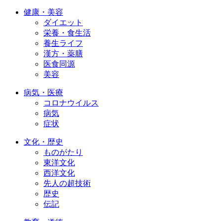
健康・美容
ダイエット
栄養・食生活
養生ライフ
漢方・薬膳
医食同源
美容
病気・医療
コロナウイルス
病気
症状
文化・歴史
ものがたり
東洋文化
西洋文化
先人の超技術
歴史
伝記