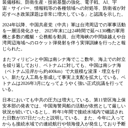
装備移転、防衛生産・技術基盤の強化、電子戦、AI、宇
宙・サイバー、情報戦等の各種領域への対処等、防衛省が対
応すべき政策課題は非常に増大している」と認識を示した。
2024年以降、中国共産党（中共）軍は台湾周辺での軍事活動
を一層活発化させ、 2025年末には24時間で延べ130機の軍用
機と多数の艦艇・公務船を動員、台湾海峡の中間線越えや台
湾周辺海域へのロケット弾発射を伴う実弾訓練を行ったと報
じられた。
またフィリピンと中国は南シナ海でここ数年、海上での対立
を繰り返しており、ベトナムに対しても、中国は南シナ海
（ベトナム沿岸から約400km）で大規模な浚渫・埋立を行
い、新たな人工島を形成して事実上支配を拡大している。ベ
トナムは2026年3月になってようやく強い正式抗議を行って
いる。
日本においても中共の圧力は増大している。第11管区海上保
安本部の発表では、中国海警局船の活動が依然として厳しい
状況が続いているとし、昨年1年間で接続水域内で確認され
た日数が357日だったと説明している。 また、今年に入って
からも接続水域での連続航行や領海侵入が発生しており予断