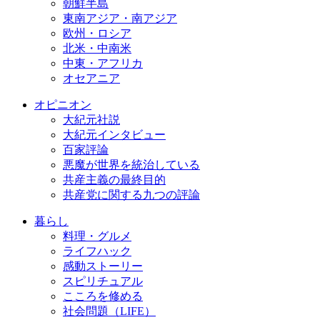
朝鮮半島
東南アジア・南アジア
欧州・ロシア
北米・中南米
中東・アフリカ
オセアニア
オピニオン
大紀元社説
大紀元インタビュー
百家評論
悪魔が世界を統治している
共産主義の最終目的
共産党に関する九つの評論
暮らし
料理・グルメ
ライフハック
感動ストーリー
スピリチュアル
こころを修める
社会問題（LIFE）