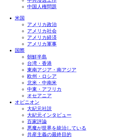
中共浸透工作
中国人権問題
米国
アメリカ政治
アメリカ社会
アメリカ経済
アメリカ軍事
国際
朝鮮半島
台湾・香港
東南アジア・南アジア
欧州・ロシア
北米・中南米
中東・アフリカ
オセアニア
オピニオン
大紀元社説
大紀元インタビュー
百家評論
悪魔が世界を統治している
共産主義の最終目的