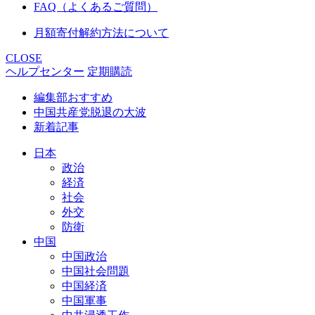
FAQ（よくあるご質問）
月額寄付解約方法について
CLOSE
ヘルプセンター
定期購読
編集部おすすめ
中国共産党脱退の大波
新着記事
日本
政治
経済
社会
外交
防衛
中国
中国政治
中国社会問題
中国経済
中国軍事