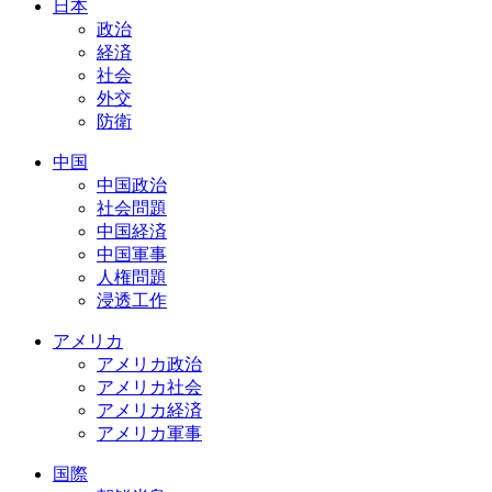
日本
政治
経済
社会
外交
防衛
中国
中国政治
社会問題
中国経済
中国軍事
人権問題
浸透工作
アメリカ
アメリカ政治
アメリカ社会
アメリカ経済
アメリカ軍事
国際