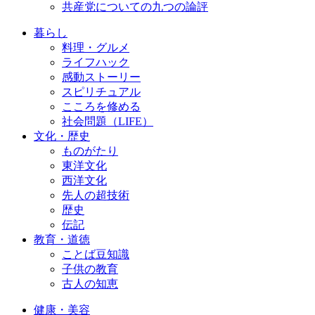
共産党についての九つの論評
暮らし
料理・グルメ
ライフハック
感動ストーリー
スピリチュアル
こころを修める
社会問題（LIFE）
文化・歴史
ものがたり
東洋文化
西洋文化
先人の超技術
歴史
伝記
教育・道徳
ことば豆知識
子供の教育
古人の知恵
健康・美容