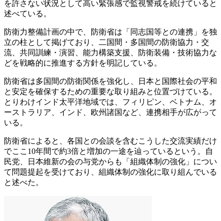
を許さない状況として高い緊張感で監視警戒を続けていると
述べている。
防衛力整備計画の中で、防衛省は「同志国等との連携」を独
立の柱として掲げており、二国間・多国間の防衛協力・交
流、共同訓練・演習、能力構築支援、防衛装備・技術協力な
どを戦略的に推進する方針を明記している。
防衛省は多国間の防衛関係を強化し、日本と国際社会の平和
と安定を確保するための重要な取り組みと位置づけている。
とりわけインド太平洋地域では、フィリピン、ベトナム、オ
ーストラリア、インド、欧州諸国など、連携相手が広がって
いる。
防衛省によると、各国との会談を含むこうした交流実績だけ
でここ10年間で約3倍と増加の一途を辿っているという。自
民党、日本維新の会の与党からも「組織体制の強化」につい
て問題提起を受けており、組織体制の強化に取り組んでいる
と述べた。