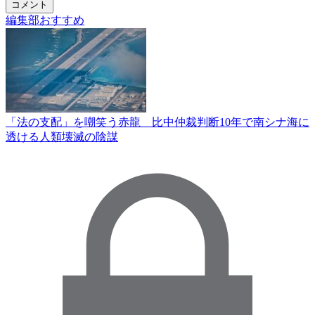
コメント
編集部おすすめ
「法の支配」を嘲笑う赤龍 比中仲裁判断10年で南シナ海に
透ける人類壊滅の陰謀