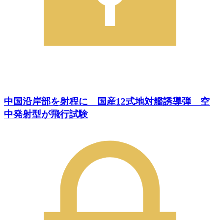
中国沿岸部を射程に 国産12式地対艦誘導弾 空
中発射型が飛行試験