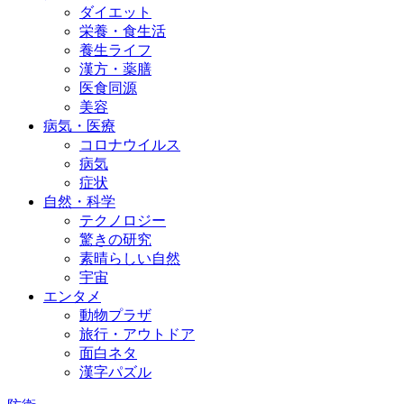
ダイエット
栄養・食生活
養生ライフ
漢方・薬膳
医食同源
美容
病気・医療
コロナウイルス
病気
症状
自然・科学
テクノロジー
驚きの研究
素晴らしい自然
宇宙
エンタメ
動物プラザ
旅行・アウトドア
面白ネタ
漢字パズル