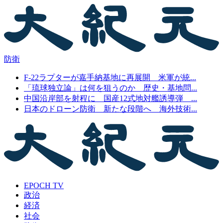
防衛
F-22ラプターが嘉手納基地に再展開 米軍が統...
「琉球独立論」は何を狙うのか 歴史・基地問...
中国沿岸部を射程に 国産12式地対艦誘導弾 ...
日本のドローン防衛 新たな段階へ 海外技術...
EPOCH TV
政治
経済
社会