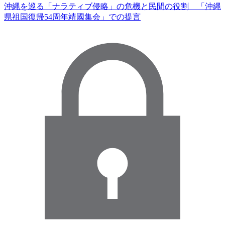
沖縄を巡る「ナラティブ侵略」の危機と民間の役割 「沖縄
県祖国復帰54周年靖國集会」での提言