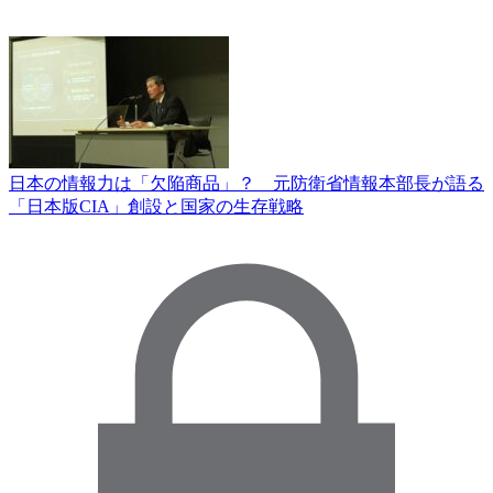
日本の情報力は「欠陥商品」？ 元防衛省情報本部長が語る
「日本版CIA」創設と国家の生存戦略