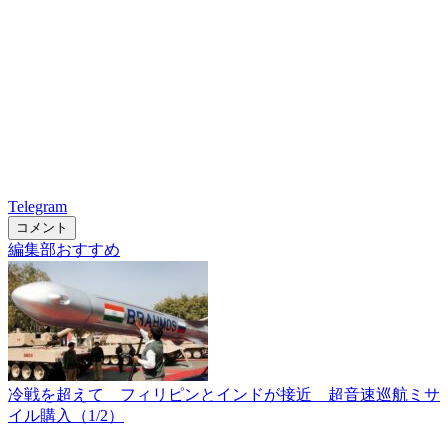
Telegram
コメント
編集部おすすめ
冷戦を超えて フィリピンとインドが接近 超音速巡航ミサ
イル購入（1/2）