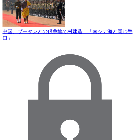
中国、ブータンとの係争地で村建造 「南シナ海と同じ手
口」