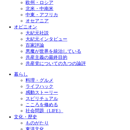
欧州・ロシア
北米・中南米
中東・アフリカ
オセアニア
オピニオン
大紀元社説
大紀元インタビュー
百家評論
悪魔が世界を統治している
共産主義の最終目的
共産党についての九つの論評
暮らし
料理・グルメ
ライフハック
感動ストーリー
スピリチュアル
こころを修める
社会問題（LIFE）
文化・歴史
ものがたり
東洋文化