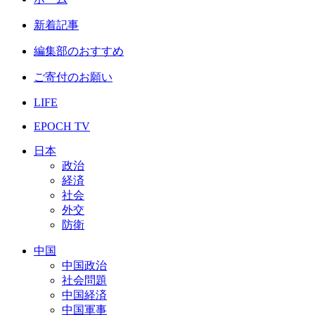
新着記事
編集部のおすすめ
ご寄付のお願い
LIFE
EPOCH TV
日本
政治
経済
社会
外交
防衛
中国
中国政治
社会問題
中国経済
中国軍事