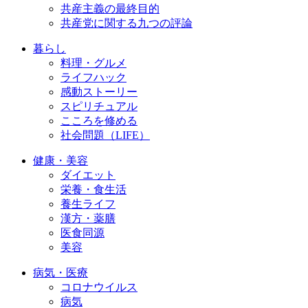
共産主義の最終目的
共産党に関する九つの評論
暮らし
料理・グルメ
ライフハック
感動ストーリー
スピリチュアル
こころを修める
社会問題（LIFE）
健康・美容
ダイエット
栄養・食生活
養生ライフ
漢方・薬膳
医食同源
美容
病気・医療
コロナウイルス
病気