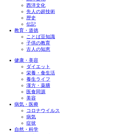
西洋文化
先人の超技術
歴史
伝記
教育・道徳
ことば豆知識
子供の教育
古人の知恵
健康・美容
ダイエット
栄養・食生活
養生ライフ
漢方・薬膳
医食同源
美容
病気・医療
コロナウイルス
病気
症状
自然・科学