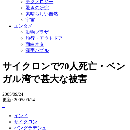
テクノロジー
驚きの研究
素晴らしい自然
宇宙
エンタメ
動物プラザ
旅行・アウトドア
面白ネタ
漢字パズル
サイクロンで70人死亡・ベン
ガル湾で甚大な被害
2005/09/24
更新: 2005/09/24
インド
サイクロン
バングラデシュ