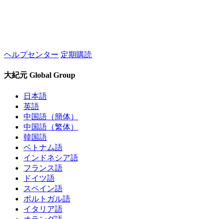
ヘルプセンター
定期購読
大紀元 Global Group
日本語
英語
中国語（簡体）
中国語（繁体）
韓国語
ベトナム語
インドネシア語
フランス語
ドイツ語
スペイン語
ポルトガル語
イタリア語