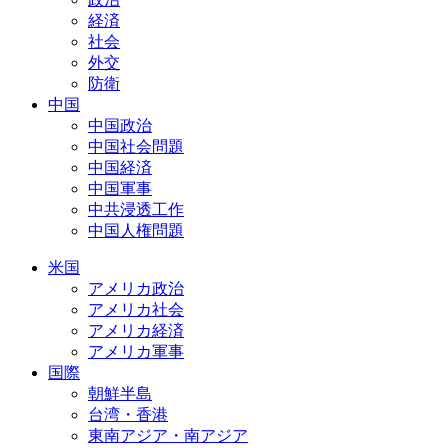
経済
社会
外交
防衛
中国
中国政治
中国社会問題
中国経済
中国軍事
中共浸透工作
中国人権問題
米国
アメリカ政治
アメリカ社会
アメリカ経済
アメリカ軍事
国際
朝鮮半島
台湾・香港
東南アジア・南アジア