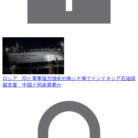
ロシア、印と軍事協力強化や南シナ海でインドネシア石油採
掘支援 中国と同床異夢か