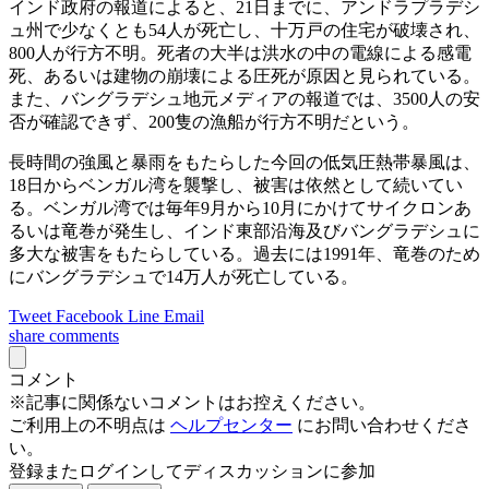
インド政府の報道によると、21日までに、アンドラプラデシ
ュ州で少なくとも54人が死亡し、十万戸の住宅が破壊され、
800人が行方不明。死者の大半は洪水の中の電線による感電
死、あるいは建物の崩壊による圧死が原因と見られている。
また、バングラデシュ地元メディアの報道では、3500人の安
否が確認できず、200隻の漁船が行方不明だという。
長時間の強風と暴雨をもたらした今回の低気圧熱帯暴風は、
18日からベンガル湾を襲撃し、被害は依然として続いてい
る。ベンガル湾では毎年9月から10月にかけてサイクロンあ
るいは竜巻が発生し、インド東部沿海及びバングラデシュに
多大な被害をもたらしている。過去には1991年、竜巻のため
にバングラデシュで14万人が死亡している。
Tweet
Facebook
Line
Email
share
comments
コメント
※記事に関係ないコメントはお控えください。
ご利用上の不明点は
ヘルプセンター
にお問い合わせくださ
い。
登録またログインしてディスカッションに参加