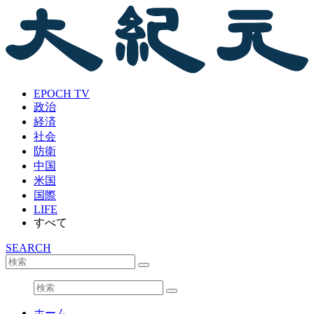
EPOCH TV
政治
経済
社会
防衛
中国
米国
国際
LIFE
すべて
SEARCH
ホーム