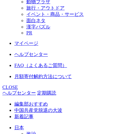
動物プラザ
旅行・アウトドア
イベント・商品・サービス
面白ネタ
漢字パズル
PR
マイページ
ヘルプセンター
FAQ（よくあるご質問）
月額寄付解約方法について
CLOSE
ヘルプセンター
定期購読
編集部おすすめ
中国共産党脱退の大波
新着記事
日本
政治