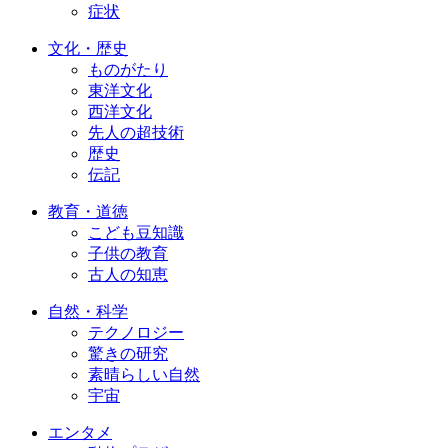
症状
文化・歴史
ものがたり
東洋文化
西洋文化
先人の超技術
歴史
伝記
教育・道徳
こども豆知識
子供の教育
古人の知恵
自然・科学
テクノロジー
驚きの研究
素晴らしい自然
宇宙
エンタメ