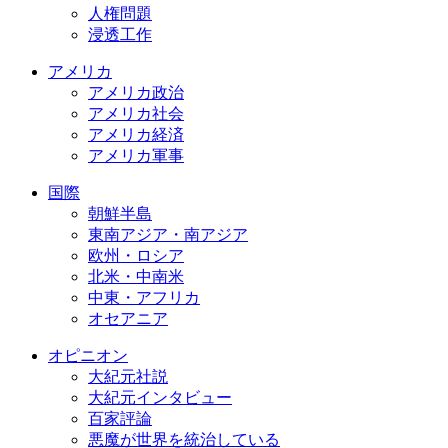
人権問題
浸透工作
アメリカ
アメリカ政治
アメリカ社会
アメリカ経済
アメリカ軍事
国際
朝鮮半島
東南アジア・南アジア
欧州・ロシア
北米・中南米
中東・アフリカ
オセアニア
オピニオン
大紀元社説
大紀元インタビュー
百家評論
悪魔が世界を統治している