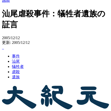
国際
汕尾虐殺事件：犠牲者遺族の
証言
2005/12/12
更新: 2005/12/12
事件
汕尾
犠牲者
虐殺
遺族