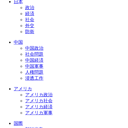
日本
政治
経済
社会
外交
防衛
中国
中国政治
社会問題
中国経済
中国軍事
人権問題
浸透工作
アメリカ
アメリカ政治
アメリカ社会
アメリカ経済
アメリカ軍事
国際