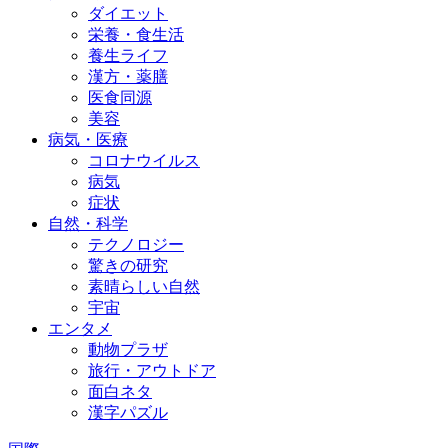
ダイエット
栄養・食生活
養生ライフ
漢方・薬膳
医食同源
美容
病気・医療
コロナウイルス
病気
症状
自然・科学
テクノロジー
驚きの研究
素晴らしい自然
宇宙
エンタメ
動物プラザ
旅行・アウトドア
面白ネタ
漢字パズル