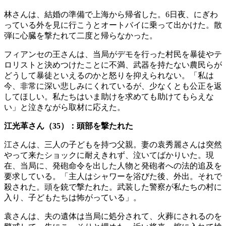
林さんは、結婚の準備で上海から帰省した。6日夜、にぎわ
っている外を見に行こうとオートバイに乗って出かけた。散
弾に心臓を撃たれて二度と帰らなかった。
フィアンセの王さんは、当局がデモを行った村民を暴徒やテ
ロリストと決めつけたことに不満、武器を持たない農民らが
どうして暴徒といえるのかと怒りを抑えられない。「私は
今、非常に深い悲しみにくれているが、少なくとも公正を返
してほしい。私たちはいま助けを求めても助けてもらえな
い」と泣きながら取材に応えた。
江光革さん（35）：頭部を撃たれた
江さんは、三人の子どもを持つ父親。妻の袁秀麗さんは突然
やって来たショックに耐えきれず、泣いてばかりいた。現
在、当局に、発砲命令を出した人物と発砲者への法的追及を
要求している。「主人はシャワーを浴びた後、外出。それで
殺された。頭を銃で撃たれた。武装した警察が私たちの村に
入り、子どもたちは怖がっている」。
袁さんは、夫の遺体は当局に処分されて、火葬にされるのを