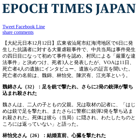
Tweet
Facebook
Line
share
comments
【大紀元日本12月12日】広東省汕尾市紅海湾地区で6日に発
生した抗議者に対する大量虐殺事件で、中共当局は事件発生
の四日目になって初めて事件を認め、村民による「厳重な違
法事件」と決めつけ、死者3人と発表したが、VOAは11日、
死亡者4人の遺族にインタビュー、遺族らの証言を聞いた。
死亡者の名前は、魏錦、林怡兌、陳沢有、江光革という。
魏錦さん（32）：足を銃で撃たれ、さらに2発の銃弾が撃ち
込まれ殺された
魏さんは、二人の子ともの父親。兄は取材の記者に、「はじ
めは銃で足を撃たれ、またさらに警察に銃弾2発を撃ち込ま
れ殺された。死体は彼ら（当局）に隠され、わたしたちのと
ころには返っていない」と語った。
林怡兌さん（26）：結婚直前、心臓を撃たれた