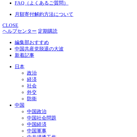
FAQ（よくあるご質問）
月額寄付解約方法について
CLOSE
ヘルプセンター
定期購読
編集部おすすめ
中国共産党脱退の大波
新着記事
日本
政治
経済
社会
外交
防衛
中国
中国政治
中国社会問題
中国経済
中国軍事