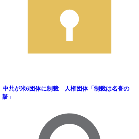
中共が米6団体に制裁 人権団体「制裁は名誉の
証」