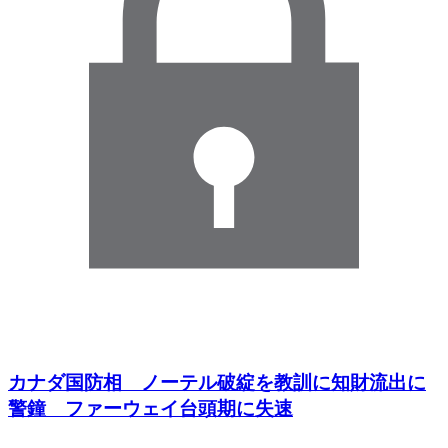
カナダ国防相 ノーテル破綻を教訓に知財流出に
警鐘 ファーウェイ台頭期に失速