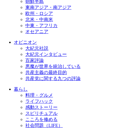
朝鮮半島
東南アジア・南アジア
欧州・ロシア
北米・中南米
中東・アフリカ
オセアニア
オピニオン
大紀元社説
大紀元インタビュー
百家評論
悪魔が世界を統治している
共産主義の最終目的
共産党に関する九つの評論
暮らし
料理・グルメ
ライフハック
感動ストーリー
スピリチュアル
こころを修める
社会問題（LIFE）