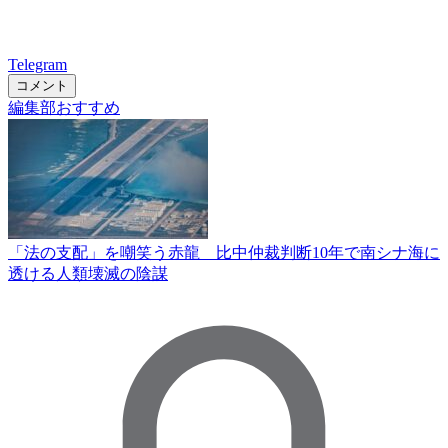
Telegram
コメント
編集部おすすめ
「法の支配」を嘲笑う赤龍 比中仲裁判断10年で南シナ海に
透ける人類壊滅の陰謀