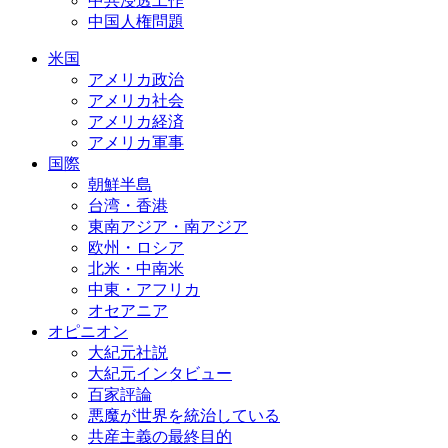
中共浸透工作
中国人権問題
米国
アメリカ政治
アメリカ社会
アメリカ経済
アメリカ軍事
国際
朝鮮半島
台湾・香港
東南アジア・南アジア
欧州・ロシア
北米・中南米
中東・アフリカ
オセアニア
オピニオン
大紀元社説
大紀元インタビュー
百家評論
悪魔が世界を統治している
共産主義の最終目的