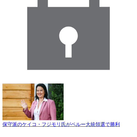
保守派のケイコ・フジモリ氏がペルー大統領選で勝利