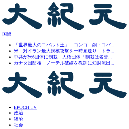
国際
「世界最大のコバルト王」 コンゴ 銅・コバ...
米 対イラン最大規模攻撃を一時見送り トラ...
中共が米6団体に制裁 人権団体「制裁は名誉...
カナダ国防相 ノーテル破綻を教訓に知財流出...
EPOCH TV
政治
経済
社会