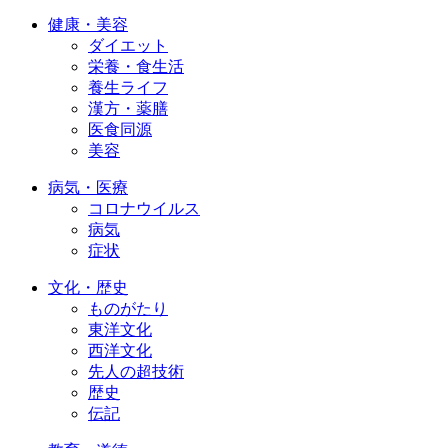
健康・美容
ダイエット
栄養・食生活
養生ライフ
漢方・薬膳
医食同源
美容
病気・医療
コロナウイルス
病気
症状
文化・歴史
ものがたり
東洋文化
西洋文化
先人の超技術
歴史
伝記