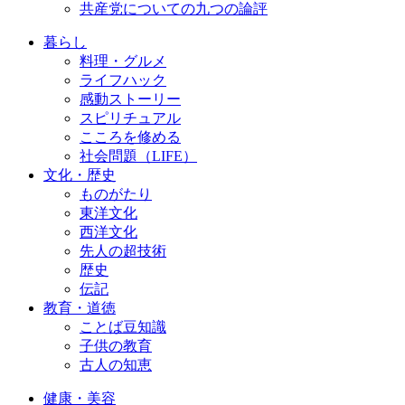
共産党についての九つの論評
暮らし
料理・グルメ
ライフハック
感動ストーリー
スピリチュアル
こころを修める
社会問題（LIFE）
文化・歴史
ものがたり
東洋文化
西洋文化
先人の超技術
歴史
伝記
教育・道徳
ことば豆知識
子供の教育
古人の知恵
健康・美容