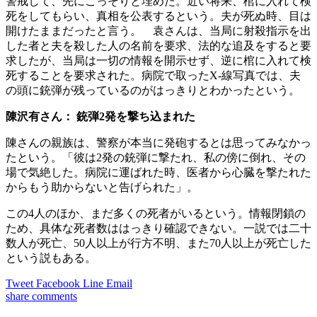
警戒して、先にこっそりと埋めた。近い将来、棺に入れて検
死をしてもらい、真相を公表するという。夫が死ぬ時、目は
開けたままだったと言う。 袁さんは、当局に射殺指示を出
した者と夫を殺した人の名前を要求、法的な追及をすると要
求したが、当局は一切の情報を開示せず、逆に棺に入れて検
死することを要求された。病院で取ったX-線写真では、夫
の頭に銃弾が残っているのがはっきりとわかったという。
陳沢有さん： 銃弾2発を撃ち込まれた
陳さんの親族は、警察が本当に発砲するとは思ってみなかっ
たという。「彼は2発の銃弾に撃たれ、私の傍に倒れ、その
場で気絶した。病院に運ばれた時、医者から心臓を撃たれた
からもう助からないと告げられた」。
この4人のほか、まだ多くの死者がいるという。情報閉鎖の
ため、具体な死者数ははっきり確認できない。一説では二十
数人が死亡、50人以上が行方不明、また70人以上が死亡した
という説もある。
Tweet
Facebook
Line
Email
share
comments