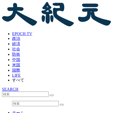
EPOCH TV
政治
経済
社会
防衛
中国
米国
国際
LIFE
すべて
SEARCH
ホーム