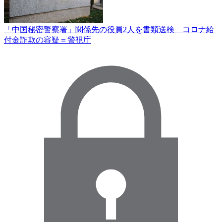
「中国秘密警察署」関係先の役員2人を書類送検 コロナ給
付金詐欺の容疑＝警視庁