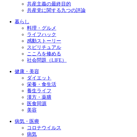
共産主義の最終目的
共産党に関する九つの評論
暮らし
料理・グルメ
ライフハック
感動ストーリー
スピリチュアル
こころを修める
社会問題（LIFE）
健康・美容
ダイエット
栄養・食生活
養生ライフ
漢方・薬膳
医食同源
美容
病気・医療
コロナウイルス
病気