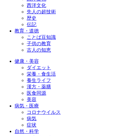
西洋文化
先人の超技術
歴史
伝記
教育・道徳
ことば豆知識
子供の教育
古人の知恵
健康・美容
ダイエット
栄養・食生活
養生ライフ
漢方・薬膳
医食同源
美容
病気・医療
コロナウイルス
病気
症状
自然・科学