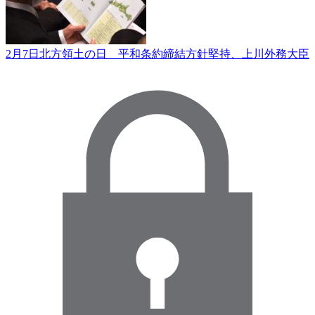
2月7日北方領土の日 平和条約締結方針堅持、上川外務大臣