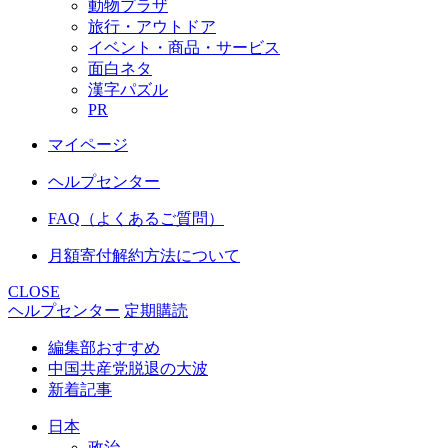
動物プラザ
旅行・アウトドア
イベント・商品・サービス
面白ネタ
漢字パズル
PR
マイページ
ヘルプセンター
FAQ（よくあるご質問）
月額寄付解約方法について
CLOSE
ヘルプセンター
定期購読
編集部おすすめ
中国共産党脱退の大波
新着記事
日本
政治