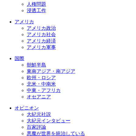
人権問題
浸透工作
アメリカ
アメリカ政治
アメリカ社会
アメリカ経済
アメリカ軍事
国際
朝鮮半島
東南アジア・南アジア
欧州・ロシア
北米・中南米
中東・アフリカ
オセアニア
オピニオン
大紀元社説
大紀元インタビュー
百家評論
悪魔が世界を統治している