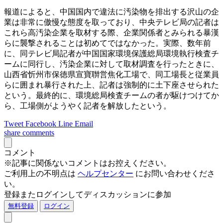
報道によると、中国国内で違法に汚染物を排出する沢山の企
業は非常に傲慢な態度を取っており、中央テレビ局の記者は
これら高汚染企業を取材する際、企業関係者とみられる暴漢
らに襲撃されることは初めてではなかった。実際、数年前
に、同テレビ局記者が中国国家環境保護総局環境執行検査チ
ームに同行し、汚染企業に対して取材調査を行ったときに、
山西省忻州市保徳県宣寶聨営焦化工場で、同工場長と従業員
らに囲まれ暴行された上、記者は強制的に土下座させられた
という。最終的に、環境総局検査チームの者が駆けつけてか
ら、工場側がようやく記者を解放したという。
Tweet
Facebook
Line
Email
share
comments
コメント
※記事に関係ないコメントはお控えください。
ご利用上の不明点は
ヘルプセンター
にお問い合わせくださ
い。
登録またログインしてディスカッションに参加
無料登録
ログイン