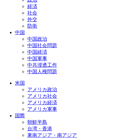
経済
社会
外交
防衛
中国
中国政治
中国社会問題
中国経済
中国軍事
中共浸透工作
中国人権問題
米国
アメリカ政治
アメリカ社会
アメリカ経済
アメリカ軍事
国際
朝鮮半島
台湾・香港
東南アジア・南アジア