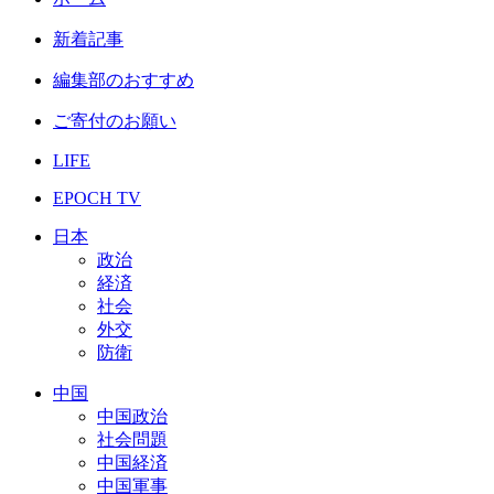
新着記事
編集部のおすすめ
ご寄付のお願い
LIFE
EPOCH TV
日本
政治
経済
社会
外交
防衛
中国
中国政治
社会問題
中国経済
中国軍事