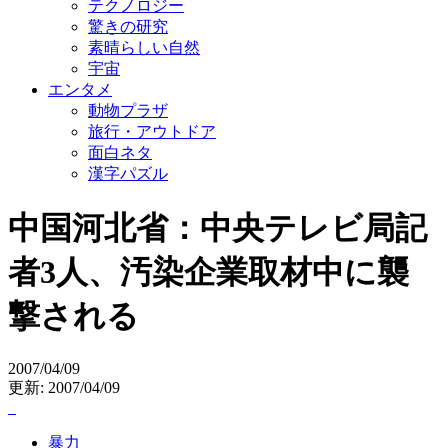
テクノロジー
驚きの研究
素晴らしい自然
宇宙
エンタメ
動物プラザ
旅行・アウトドア
面白ネタ
漢字パズル
中国河北省：中央テレビ局記
者3人、汚染企業取材中に襲
撃される
2007/04/09
更新: 2007/04/09
暴力