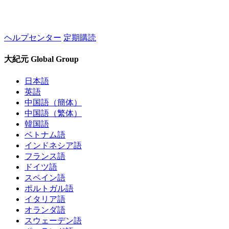
ヘルプセンター
定期購読
大紀元 Global Group
日本語
英語
中国語（簡体）
中国語（繁体）
韓国語
ベトナム語
インドネシア語
フランス語
ドイツ語
スペイン語
ポルトガル語
イタリア語
オランダ語
スウェーデン語