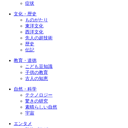
症状
文化・歴史
ものがたり
東洋文化
西洋文化
先人の超技術
歴史
伝記
教育・道徳
こども豆知識
子供の教育
古人の知恵
自然・科学
テクノロジー
驚きの研究
素晴らしい自然
宇宙
エンタメ