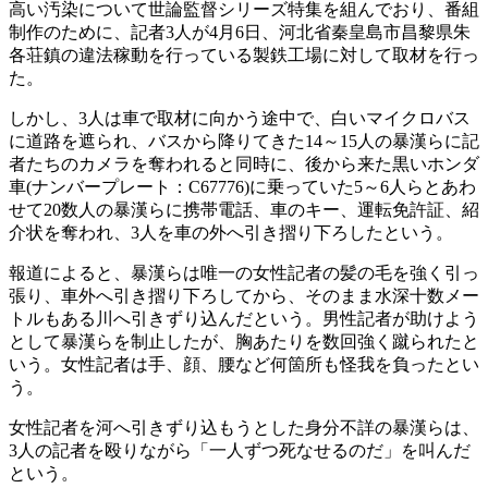
高い汚染について世論監督シリーズ特集を組んでおり、番組
制作のために、記者3人が4月6日、河北省秦皇島市昌黎県朱
各荘鎮の違法稼動を行っている製鉄工場に対して取材を行っ
た。
しかし、3人は車で取材に向かう途中で、白いマイクロバス
に道路を遮られ、バスから降りてきた14～15人の暴漢らに記
者たちのカメラを奪われると同時に、後から来た黒いホンダ
車(ナンバープレート：C67776)に乗っていた5～6人らとあわ
せて20数人の暴漢らに携帯電話、車のキー、運転免許証、紹
介状を奪われ、3人を車の外へ引き摺り下ろしたという。
報道によると、暴漢らは唯一の女性記者の髪の毛を強く引っ
張り、車外へ引き摺り下ろしてから、そのまま水深十数メー
トルもある川へ引きずり込んだという。男性記者が助けよう
として暴漢らを制止したが、胸あたりを数回強く蹴られたと
いう。女性記者は手、顔、腰など何箇所も怪我を負ったとい
う。
女性記者を河へ引きずり込もうとした身分不詳の暴漢らは、
3人の記者を殴りながら「一人ずつ死なせるのだ」を叫んだ
という。