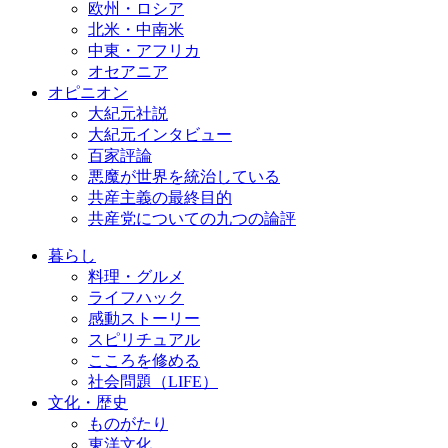
欧州・ロシア
北米・中南米
中東・アフリカ
オセアニア
オピニオン
大紀元社説
大紀元インタビュー
百家評論
悪魔が世界を統治している
共産主義の最終目的
共産党についての九つの論評
暮らし
料理・グルメ
ライフハック
感動ストーリー
スピリチュアル
こころを修める
社会問題（LIFE）
文化・歴史
ものがたり
東洋文化