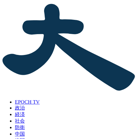
EPOCH TV
政治
経済
社会
防衛
中国