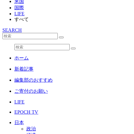
米国
国際
LIFE
すべて
SEARCH
ホーム
新着記事
編集部のおすすめ
ご寄付のお願い
LIFE
EPOCH TV
日本
政治