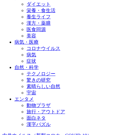
ダイエット
栄養・食生活
養生ライフ
漢方・薬膳
医食同源
美容
病気・医療
コロナウイルス
病気
症状
自然・科学
テクノロジー
驚きの研究
素晴らしい自然
宇宙
エンタメ
動物プラザ
旅行・アウトドア
面白ネタ
漢字パズル