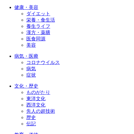
健康・美容
ダイエット
栄養・食生活
養生ライフ
漢方・薬膳
医食同源
美容
病気・医療
コロナウイルス
病気
症状
文化・歴史
ものがたり
東洋文化
西洋文化
先人の超技術
歴史
伝記