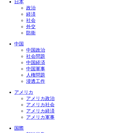
日本
政治
経済
社会
外交
防衛
中国
中国政治
社会問題
中国経済
中国軍事
人権問題
浸透工作
アメリカ
アメリカ政治
アメリカ社会
アメリカ経済
アメリカ軍事
国際