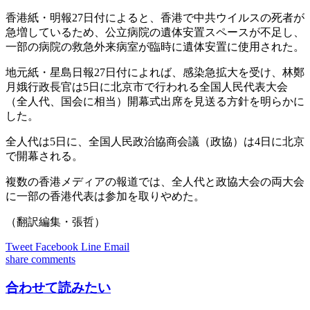
香港紙・明報27日付によると、香港で中共ウイルスの死者が
急増しているため、公立病院の遺体安置スペースが不足し、
一部の病院の救急外来病室が臨時に遺体安置に使用された。
地元紙・星島日報27日付によれば、感染急拡大を受け、林鄭
月娥行政長官は5日に北京市で行われる全国人民代表大会
（全人代、国会に相当）開幕式出席を見送る方針を明らかに
した。
全人代は5日に、全国人民政治協商会議（政協）は4日に北京
で開幕される。
複数の香港メディアの報道では、全人代と政協大会の両大会
に一部の香港代表は参加を取りやめた。
（翻訳編集・張哲）
Tweet
Facebook
Line
Email
share
comments
合わせて読みたい