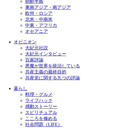
朝鮮半島
東南アジア・南アジア
欧州・ロシア
北米・中南米
中東・アフリカ
オセアニア
オピニオン
大紀元社説
大紀元インタビュー
百家評論
悪魔が世界を統治している
共産主義の最終目的
共産党に関する九つの評論
暮らし
料理・グルメ
ライフハック
感動ストーリー
スピリチュアル
こころを修める
社会問題（LIFE）