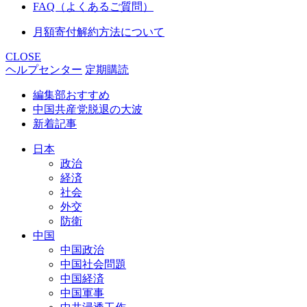
FAQ（よくあるご質問）
月額寄付解約方法について
CLOSE
ヘルプセンター
定期購読
編集部おすすめ
中国共産党脱退の大波
新着記事
日本
政治
経済
社会
外交
防衛
中国
中国政治
中国社会問題
中国経済
中国軍事