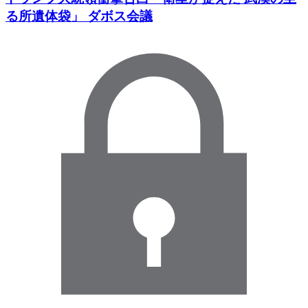
る所遺体袋」 ダボス会議