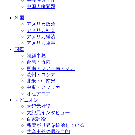
中共浸透工作
中国人権問題
米国
アメリカ政治
アメリカ社会
アメリカ経済
アメリカ軍事
国際
朝鮮半島
台湾・香港
東南アジア・南アジア
欧州・ロシア
北米・中南米
中東・アフリカ
オセアニア
オピニオン
大紀元社説
大紀元インタビュー
百家評論
悪魔が世界を統治している
共産主義の最終目的