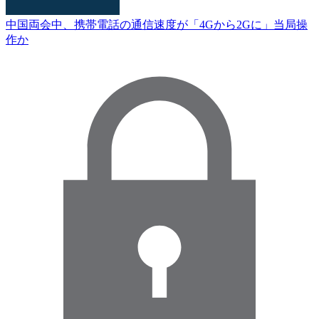
中国両会中、携帯電話の通信速度が「4Gから2Gに」当局操
作か