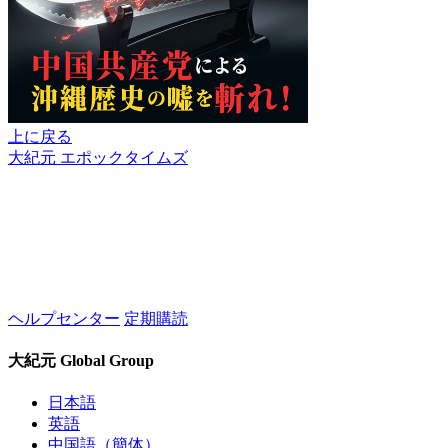
上に戻る
大紀元 エポックタイムズ
ヘルプセンター
定期購読
大紀元 Global Group
日本語
英語
中国語（簡体）