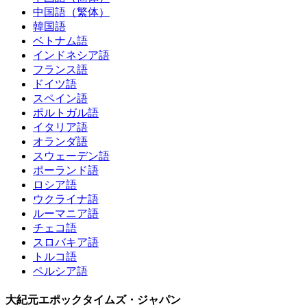
中国語（繁体）
韓国語
ベトナム語
インドネシア語
フランス語
ドイツ語
スペイン語
ポルトガル語
イタリア語
オランダ語
スウェーデン語
ポーランド語
ロシア語
ウクライナ語
ルーマニア語
チェコ語
スロバキア語
トルコ語
ペルシア語
大紀元エポックタイムズ・ジャパン