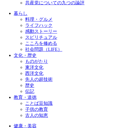
共産党についての九つの論評
暮らし
料理・グルメ
ライフハック
感動ストーリー
スピリチュアル
こころを修める
社会問題（LIFE）
文化・歴史
ものがたり
東洋文化
西洋文化
先人の超技術
歴史
伝記
教育・道徳
ことば豆知識
子供の教育
古人の知恵
健康・美容