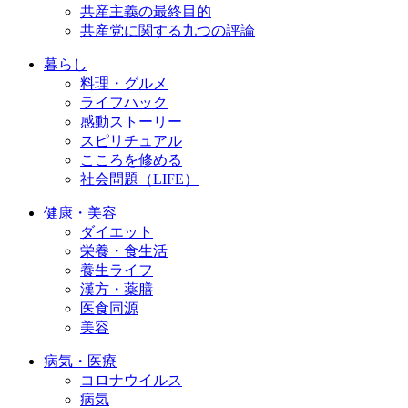
共産主義の最終目的
共産党に関する九つの評論
暮らし
料理・グルメ
ライフハック
感動ストーリー
スピリチュアル
こころを修める
社会問題（LIFE）
健康・美容
ダイエット
栄養・食生活
養生ライフ
漢方・薬膳
医食同源
美容
病気・医療
コロナウイルス
病気