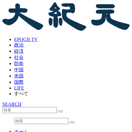
EPOCH TV
政治
経済
社会
防衛
中国
米国
国際
LIFE
すべて
SEARCH
ホーム