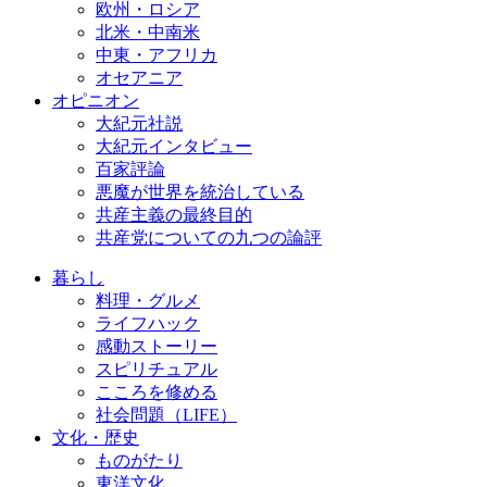
欧州・ロシア
北米・中南米
中東・アフリカ
オセアニア
オピニオン
大紀元社説
大紀元インタビュー
百家評論
悪魔が世界を統治している
共産主義の最終目的
共産党についての九つの論評
暮らし
料理・グルメ
ライフハック
感動ストーリー
スピリチュアル
こころを修める
社会問題（LIFE）
文化・歴史
ものがたり
東洋文化