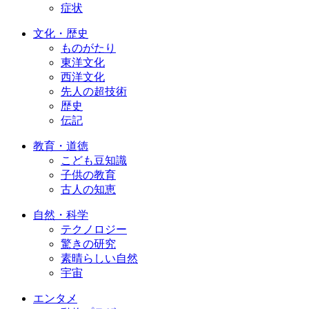
症状
文化・歴史
ものがたり
東洋文化
西洋文化
先人の超技術
歴史
伝記
教育・道徳
こども豆知識
子供の教育
古人の知恵
自然・科学
テクノロジー
驚きの研究
素晴らしい自然
宇宙
エンタメ