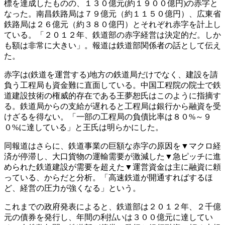
標を達成したものの、１３０億元(約１９００億円)の赤字と
なった。南昌鉄路局は７９億元（約１１５０億円）、広東省
鉄路局は２６億元（約３８０億円）とそれぞれ赤字を計上し
ている。「２０１２年、鉄道部の赤字経営は決定的だ。しか
も額は非常に大きい」。報道は鉄道部関係者の話として伝え
た。
赤字は(鉄道を運営する)地方の鉄道局だけでなく、建設を請
負う工程局も資金難に直面している。中国工程院の院士で鉄
道建設技術の権威的存在である王夢恕氏はこのように指摘す
る。鉄道局からの支給が遅れると工程局は銀行から融資を受
けざるを得ない。「一部の工程局の負債比率は８０%～９
０%に達している」と王氏は明らかにした。
同報道はさらに、鉄道事業の巨額な赤字の原因を▼マクロ経
済が停滞し、大口貨物の運輸需要が激減した▼急ピッチに進
められた鉄道建設が需要を超えた▼運営資金は主に融資に頼
っている、からだと分析。「高速鉄道が開通すればするほ
ど、経営の圧力が強くなる」という。
これまでの政府発表によると、鉄道部は２０１２年、２千億
元の債券を発行し、年間の利払いは３００億元に達してい