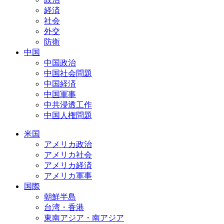
経済
社会
外交
防衛
中国
中国政治
中国社会問題
中国経済
中国軍事
中共浸透工作
中国人権問題
米国
アメリカ政治
アメリカ社会
アメリカ経済
アメリカ軍事
国際
朝鮮半島
台湾・香港
東南アジア・南アジア