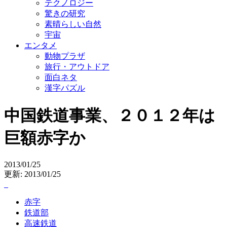
テクノロジー
驚きの研究
素晴らしい自然
宇宙
エンタメ
動物プラザ
旅行・アウトドア
面白ネタ
漢字パズル
中国鉄道事業、２０１２年は
巨額赤字か
2013/01/25
更新: 2013/01/25
赤字
鉄道部
高速鉄道