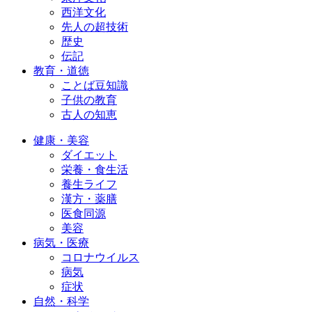
西洋文化
先人の超技術
歴史
伝記
教育・道徳
ことば豆知識
子供の教育
古人の知恵
健康・美容
ダイエット
栄養・食生活
養生ライフ
漢方・薬膳
医食同源
美容
病気・医療
コロナウイルス
病気
症状
自然・科学