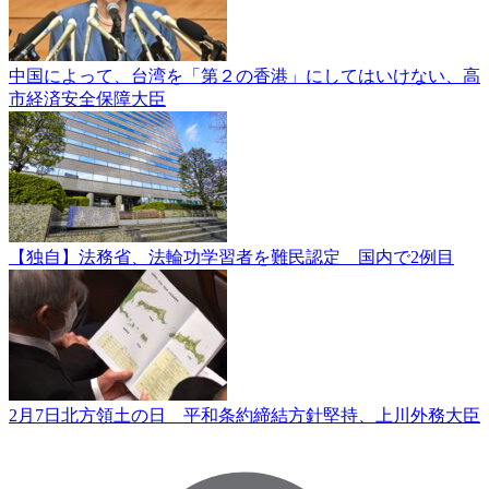
中国によって、台湾を「第２の香港」にしてはいけない、高
市経済安全保障大臣
【独自】法務省、法輪功学習者を難民認定 国内で2例目
2月7日北方領土の日 平和条約締結方針堅持、上川外務大臣