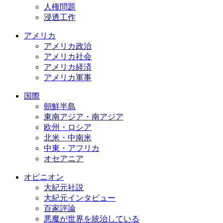
人権問題
浸透工作
アメリカ
アメリカ政治
アメリカ社会
アメリカ経済
アメリカ軍事
国際
朝鮮半島
東南アジア・南アジア
欧州・ロシア
北米・中南米
中東・アフリカ
オセアニア
オピニオン
大紀元社説
大紀元インタビュー
百家評論
悪魔が世界を統治している