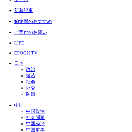
新着記事
編集部のおすすめ
ご寄付のお願い
LIFE
EPOCH TV
日本
政治
経済
社会
外交
防衛
中国
中国政治
社会問題
中国経済
中国軍事