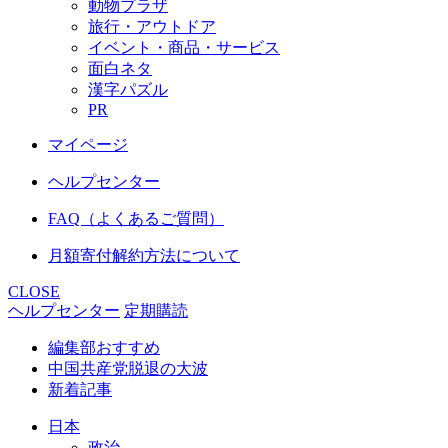
動物プラザ
旅行・アウトドア
イベント・商品・サービス
面白ネタ
漢字パズル
PR
マイページ
ヘルプセンター
FAQ（よくあるご質問）
月額寄付解約方法について
CLOSE
ヘルプセンター
定期購読
編集部おすすめ
中国共産党脱退の大波
新着記事
日本
政治