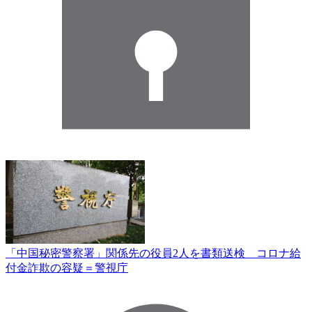
「中国秘密警察署」関係先の役員2人を書類送検 コロナ給
付金詐欺の容疑＝警視庁