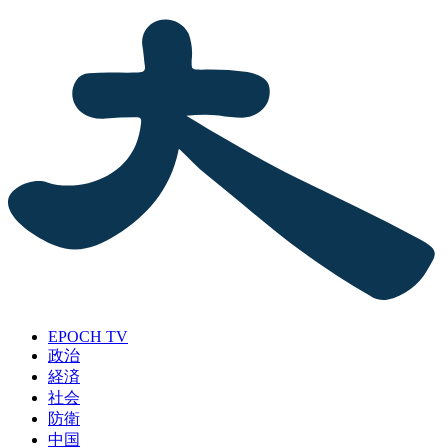
EPOCH TV
政治
経済
社会
防衛
中国