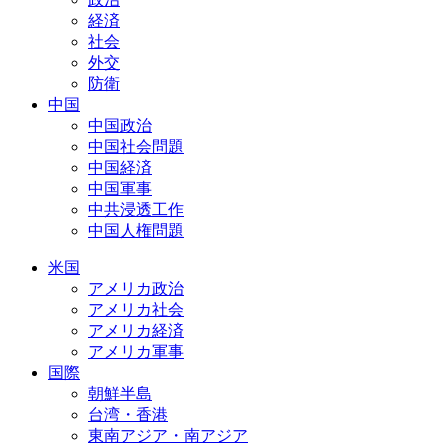
経済
社会
外交
防衛
中国
中国政治
中国社会問題
中国経済
中国軍事
中共浸透工作
中国人権問題
米国
アメリカ政治
アメリカ社会
アメリカ経済
アメリカ軍事
国際
朝鮮半島
台湾・香港
東南アジア・南アジア