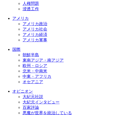
人権問題
浸透工作
アメリカ
アメリカ政治
アメリカ社会
アメリカ経済
アメリカ軍事
国際
朝鮮半島
東南アジア・南アジア
欧州・ロシア
北米・中南米
中東・アフリカ
オセアニア
オピニオン
大紀元社説
大紀元インタビュー
百家評論
悪魔が世界を統治している