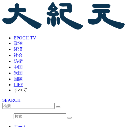
EPOCH TV
政治
経済
社会
防衛
中国
米国
国際
LIFE
すべて
SEARCH
ホーム