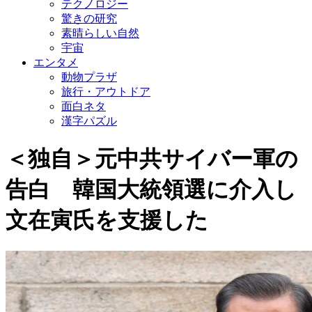
テクノロジー
驚きの研究
素晴らしい自然
宇宙
エンタメ
動物プラザ
旅行・アウトドア
面白ネタ
漢字パズル
＜独自＞元中共サイバー軍の
告白 韓国大統領選に介入し
文在寅氏を支援した