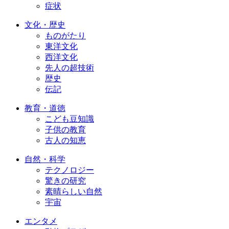
症状
文化・歴史
ものがたり
東洋文化
西洋文化
先人の超技術
歴史
伝記
教育・道徳
こども豆知識
子供の教育
古人の知恵
自然・科学
テクノロジー
驚きの研究
素晴らしい自然
宇宙
エンタメ