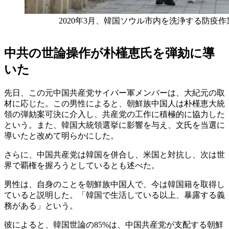
2020年3月、韓国ソウル市内を洗浄する防疫作業員（
中共の世論操作が朴槿恵氏を弾劾に導
いた
先日、この元中国共産党サイバー軍メンバーは、大紀元の取
材に応じた。この男性によると、朝鮮族中国人は朴槿恵大統
領の弾劾案可決に介入し、共産党の工作に積極的に協力した
という。また、韓国大統領選挙に影響を与え、文氏を当選に
導いたと改めて明らかにした。
さらに、中国共産党は韓国を併合し、米国と対抗し、次は世
界で覇権を握ろうとしているとも述べた。
男性は、自身のことを朝鮮族中国人で、今は韓国籍を取得し
ていると説明した。「韓国で生活している以上、暴露する義
務がある」という。
彼によると、韓国世論の85%は、中国共産党が支配する朝鮮