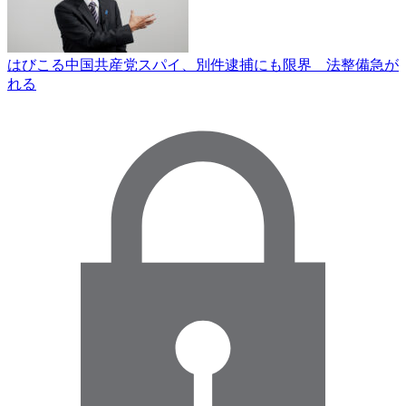
はびこる中国共産党スパイ、別件逮捕にも限界 法整備急が
れる