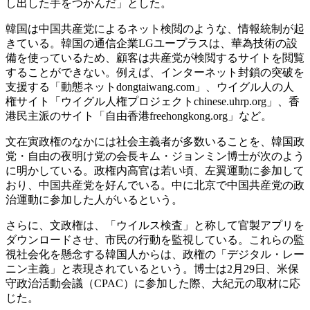
し出した手をつかんだ」とした。
韓国は中国共産党によるネット検閲のような、情報統制が起
きている。韓国の通信企業LGユープラスは、華為技術の設
備を使っているため、顧客は共産党が検閲するサイトを閲覧
することができない。例えば、インターネット封鎖の突破を
支援する「動態ネットdongtaiwang.com」、ウイグル人の人
権サイト「ウイグル人権プロジェクトchinese.uhrp.org」、香
港民主派のサイト「自由香港freehongkong.org」など。
文在寅政権のなかには社会主義者が多数いることを、韓国政
党・自由の夜明け党の会長キム・ジョンミン博士が次のよう
に明かしている。政権内高官は若い頃、左翼運動に参加して
おり、中国共産党を好んでいる。中に北京で中国共産党の政
治運動に参加した人がいるという。
さらに、文政権は、「ウイルス検査」と称して官製アプリを
ダウンロードさせ、市民の行動を監視している。これらの監
視社会化を懸念する韓国人からは、政権の「デジタル・レー
ニン主義」と表現されているという。博士は2月29日、米保
守政治活動会議（CPAC）に参加した際、大紀元の取材に応
じた。