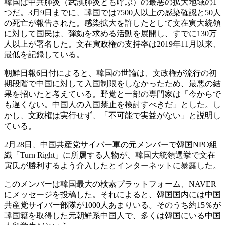
韓国は中共肺炎（武漢肺炎とも呼ぶ）の最悪の拡大地域の1
つだ。3月9日までに、韓国では7500人以上の感染確認と50人
の死亡が報告された。感染拡大を許したとして文在寅大統領
に対して国民は、弾劾を求める活動を展開し、すでに130万
人以上が署名した。文在寅政権の支持率は2019年11月以来、
最低を記録している。
朝鮮日報6日付によると、韓国の世論は、文政権が流行の初
期段階で中国に対して入国制限をしなかったため、最悪の結
果を招いたと考えている。野党と一部の専門家は「今からで
も遅くない。中国人の入国禁止を検討すべきだ」とした。し
かし、文政権は実行せず、「不可能で実益がない」と説明し
ている。
2月28日、中国共産党サイバー軍の元メンバーで韓国NPO組
織「Turn Right」に所属する人物が、韓国大統領選挙で文在
寅氏が勝利するよう介入したとインターネットに暴露した。
このメンバーは韓国最大の検索プラットフォーム、NAVER
にメッセージを投稿した。それによると、韓国国内には中国
共産党サイバー部隊が1000人あまりいる。そのうち約15％が
韓国籍を取得した元朝鮮系中国人で、多くは韓国にいる中国