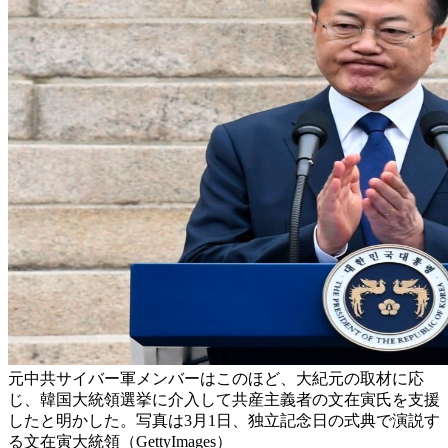
元中共サイバー軍メンバーはこのほど、大紀元の取材に応
じ、韓国大統領選挙に介入して共産主義者の文在寅氏を支援
したと明かした。写真は3月1日、独立記念日の式典で演説す
る文在寅大統領（GettyImages）