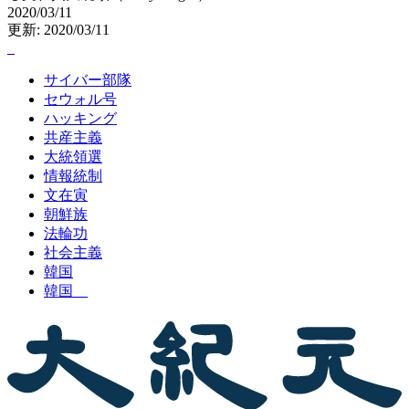
2020/03/11
更新: 2020/03/11
サイバー部隊
セウォル号
ハッキング
共産主義
大統領選
情報統制
文在寅
朝鮮族
法輪功
社会主義
韓国
韓国