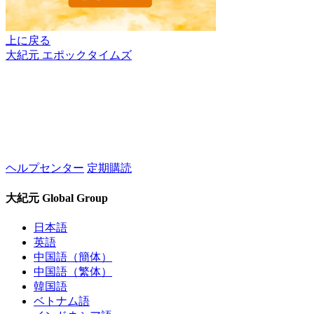
上に戻る
大紀元 エポックタイムズ
ヘルプセンター
定期購読
大紀元 Global Group
日本語
英語
中国語（簡体）
中国語（繁体）
韓国語
ベトナム語