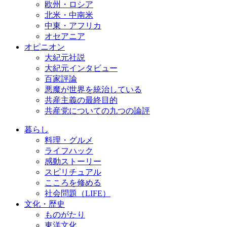
欧州・ロシア
北米・中南米
中東・アフリカ
オセアニア
オピニオン
大紀元社説
大紀元インタビュー
百家評論
悪魔が世界を統治している
共産主義の最終目的
共産党についての九つの論評
暮らし
料理・グルメ
ライフハック
感動ストーリー
スピリチュアル
こころを修める
社会問題（LIFE）
文化・歴史
ものがたり
東洋文化