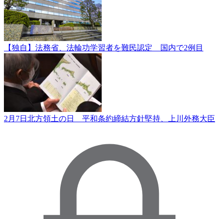
【独自】法務省、法輪功学習者を難民認定 国内で2例目
2月7日北方領土の日 平和条約締結方針堅持、上川外務大臣