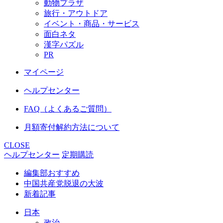
動物プラザ
旅行・アウトドア
イベント・商品・サービス
面白ネタ
漢字パズル
PR
マイページ
ヘルプセンター
FAQ（よくあるご質問）
月額寄付解約方法について
CLOSE
ヘルプセンター
定期購読
編集部おすすめ
中国共産党脱退の大波
新着記事
日本
政治