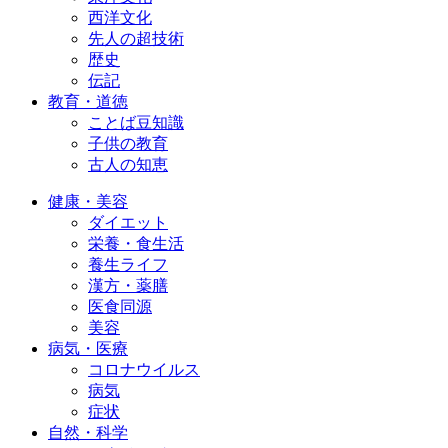
西洋文化
先人の超技術
歴史
伝記
教育・道徳
ことば豆知識
子供の教育
古人の知恵
健康・美容
ダイエット
栄養・食生活
養生ライフ
漢方・薬膳
医食同源
美容
病気・医療
コロナウイルス
病気
症状
自然・科学