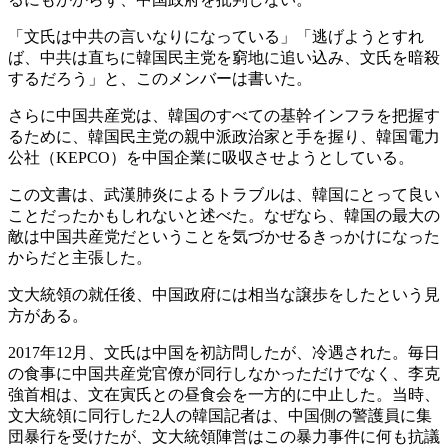
「文氏は中共の言いなりになっている」「逃げようとすれ
ば、中共は直ちに韓国民主党を窮地に追い込み、文氏を暗殺
するだろう」と、このメンバーは書いた。
さらに中国共産党は、韓国のすべての基幹インフラを把握す
るために、韓国民主党の親中派政治家と手を握り、韓国電力
公社（KEPCO）を中国企業に吸収させようとしている。
この文書は、武漢肺炎によるトラブルは、韓国にとって良い
ことだったかもしれないと述べた。なぜなら、韓国の最大の
敵は中国共産党だということを気づかせるきっかけになった
からだと主張した。
文大統領の就任後、中国政府には相当な譲歩をしたという見
方がある。
2017年12月、文氏は中国を初訪問したが、冷遇された。毎日
の食事に中国共産党官僚が同行しなかっただけでなく、李克
強首相は、文在寅氏との昼食会を一方的に中止した。当時、
文大統領に同行した2人の韓国記者は、中国側の警護員に集
団暴行を受けたが、文大統領陣営はこの暴力事件に何も抗議