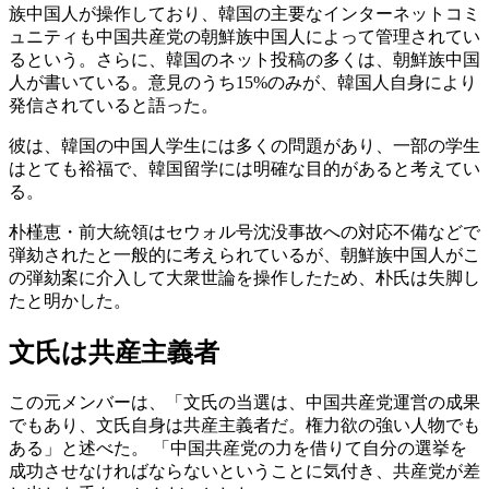
族中国人が操作しており、韓国の主要なインターネットコミ
ュニティも中国共産党の朝鮮族中国人によって管理されてい
るという。さらに、韓国のネット投稿の多くは、朝鮮族中国
人が書いている。意見のうち15%のみが、韓国人自身により
発信されていると語った。
彼は、韓国の中国人学生には多くの問題があり、一部の学生
はとても裕福で、韓国留学には明確な目的があると考えてい
る。
朴槿恵・前大統領はセウォル号沈没事故への対応不備などで
弾劾されたと一般的に考えられているが、朝鮮族中国人がこ
の弾劾案に介入して大衆世論を操作したため、朴氏は失脚し
たと明かした。
文氏は共産主義者
この元メンバーは、「文氏の当選は、中国共産党運営の成果
でもあり、文氏自身は共産主義者だ。権力欲の強い人物でも
ある」と述べた。 「中国共産党の力を借りて自分の選挙を
成功させなければならないということに気付き、共産党が差