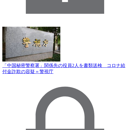
「中国秘密警察署」関係先の役員2人を書類送検 コロナ給
付金詐欺の容疑＝警視庁