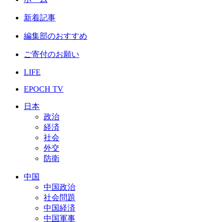
新着記事
編集部のおすすめ
ご寄付のお願い
LIFE
EPOCH TV
日本
政治
経済
社会
外交
防衛
中国
中国政治
社会問題
中国経済
中国軍事