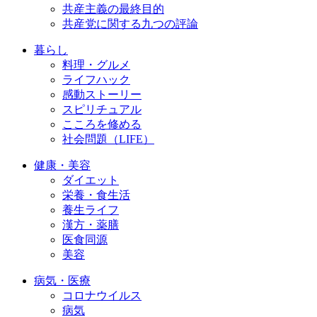
共産主義の最終目的
共産党に関する九つの評論
暮らし
料理・グルメ
ライフハック
感動ストーリー
スピリチュアル
こころを修める
社会問題（LIFE）
健康・美容
ダイエット
栄養・食生活
養生ライフ
漢方・薬膳
医食同源
美容
病気・医療
コロナウイルス
病気