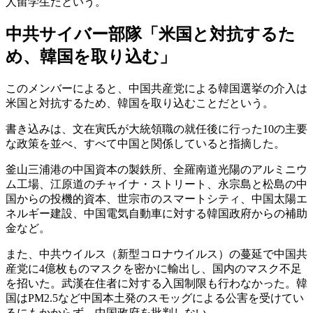
人留学生だという。
中共サイバー部隊「米国と対抗するた
め、韓国を取り込む」
このメンバーによると、中国共産党による韓国選挙の介入は
米国と対抗するため、韓国を取り込むことだという。
書き込みは、文在寅氏が大統領職の就任後に行った10の主要
な政策を並べ、すべて中国と関係していると指摘した。
釜山三浦港の中国資本の製鉄所、全羅南道光陽のアルミニウ
ム工場、江原道のチャイナ・ストリート、永宗島と松島の中
国からの投機的資本、世宗市のスマートシティ、中国太陽エ
ネルギー建設、中国電気自動車に対する韓国政府からの補助
金など。
また、中共ウイルス（新型コロナウイルス）の蔓延で中国共
産党に4億枚ものマスクを密かに輸出し、国内のマスク不足
を招いた。武漢在住者に対する入国制限も行わなかった。韓
国はPM2.5など中国本土発のスモッグによる公害を受けてい
るにもかからず、中国政府を批判しない。