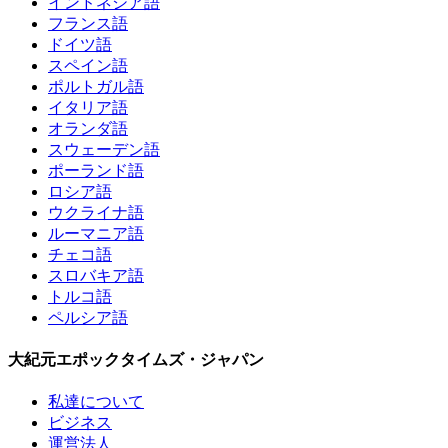
インドネシア語
フランス語
ドイツ語
スペイン語
ポルトガル語
イタリア語
オランダ語
スウェーデン語
ポーランド語
ロシア語
ウクライナ語
ルーマニア語
チェコ語
スロバキア語
トルコ語
ペルシア語
大紀元エポックタイムズ・ジャパン
私達について
ビジネス
運営法人