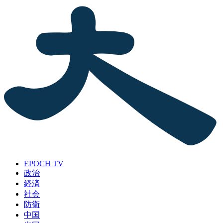
EPOCH TV
政治
経済
社会
防衛
中国