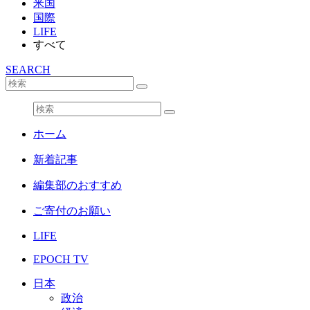
米国
国際
LIFE
すべて
SEARCH
ホーム
新着記事
編集部のおすすめ
ご寄付のお願い
LIFE
EPOCH TV
日本
政治