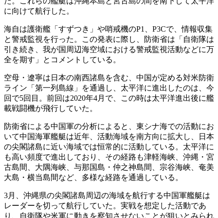
た。これらの艦艇は沖縄本島と宮古島の間を南下して太平洋
に向けて航行した。
海自は護衛艦「すずつき」や哨戒機のP1、P3Cで、情報収集
と警戒監視を行った。この発表に際し、防衛省は「自衛隊は
引き続き、我が国周辺海空域における警戒監視活動などに万
全を期す」とコメントしている。
空母・遼寧は日本の南西諸島を含む、中国が定める対米防衛
ライン「第一列島線」を通過し、太平洋に進出したのは、今
回で5回目。前回は2020年4月で、この時は太平洋進出後に艦
載戦闘機が飛行していた。
防衛省による中国軍の分析によると、東シナ海での活動にお
いて中国海軍艦艇は近年、活動海域を南方向に拡大し、日本
の尖閣諸島に近い海域では恒常的に活動している。太平洋に
も高い頻度で進出しており、その経路も津軽海峡、沖縄・宮
古島間、大隅海峡、与那国島・仲之神島間、宗谷海峡、奄美
大島・横当島間など、多様な経路を通過している。
3月、沖縄県の尖閣諸島周辺の海域を航行する中国軍艦艇は
レーダーを切って航行していた。実戦を想定した活動であ
り、自衛隊や米軍に動きを察知させないことが狙いとみられ