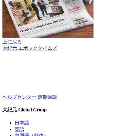
上に戻る
大紀元 エポックタイムズ
ヘルプセンター
定期購読
大紀元 Global Group
日本語
英語
中国語（簡体）