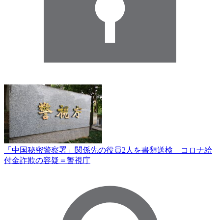
「中国秘密警察署」関係先の役員2人を書類送検 コロナ給
付金詐欺の容疑＝警視庁