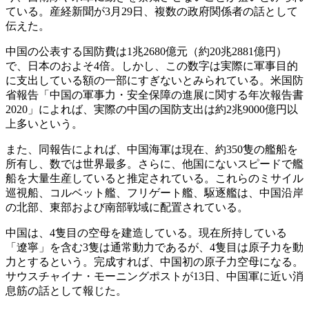
ている。産経新聞が3月29日、複数の政府関係者の話として
伝えた。
中国の公表する国防費は1兆2680億元（約20兆2881億円）
で、日本のおよそ4倍。しかし、この数字は実際に軍事目的
に支出している額の一部にすぎないとみられている。米国防
省報告「中国の軍事力・安全保障の進展に関する年次報告書
2020」によれば、実際の中国の国防支出は約2兆9000億円以
上多いという。
また、同報告によれば、中国海軍は現在、約350隻の艦船を
所有し、数では世界最多。さらに、他国にないスピードで艦
船を大量生産していると推定されている。これらのミサイル
巡視船、コルベット艦、フリゲート艦、駆逐艦は、中国沿岸
の北部、東部および南部戦域に配置されている。
中国は、4隻目の空母を建造している。現在所持している
「遼寧」を含む3隻は通常動力であるが、4隻目は原子力を動
力とするという。完成すれば、中国初の原子力空母になる。
サウスチャイナ・モーニングポストが13日、中国軍に近い消
息筋の話として報じた。