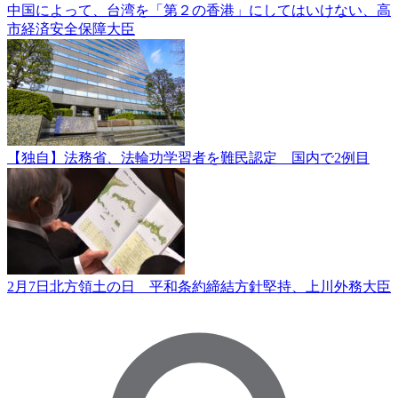
中国によって、台湾を「第２の香港」にしてはいけない、高
市経済安全保障大臣
【独自】法務省、法輪功学習者を難民認定 国内で2例目
2月7日北方領土の日 平和条約締結方針堅持、上川外務大臣