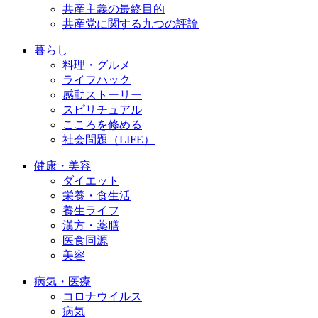
共産主義の最終目的
共産党に関する九つの評論
暮らし
料理・グルメ
ライフハック
感動ストーリー
スピリチュアル
こころを修める
社会問題（LIFE）
健康・美容
ダイエット
栄養・食生活
養生ライフ
漢方・薬膳
医食同源
美容
病気・医療
コロナウイルス
病気