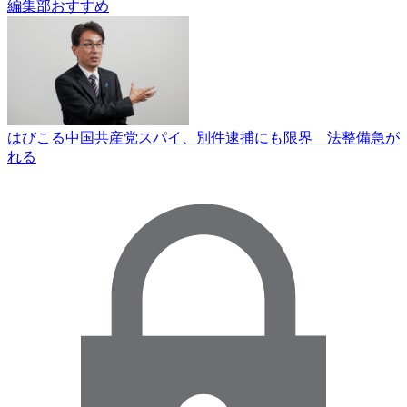
編集部おすすめ
はびこる中国共産党スパイ、別件逮捕にも限界 法整備急が
れる