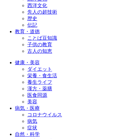
西洋文化
先人の超技術
歴史
伝記
教育・道徳
ことば豆知識
子供の教育
古人の知恵
健康・美容
ダイエット
栄養・食生活
養生ライフ
漢方・薬膳
医食同源
美容
病気・医療
コロナウイルス
病気
症状
自然・科学