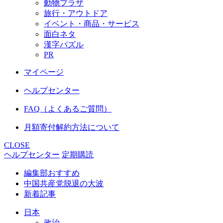
動物プラザ
旅行・アウトドア
イベント・商品・サービス
面白ネタ
漢字パズル
PR
マイページ
ヘルプセンター
FAQ（よくあるご質問）
月額寄付解約方法について
CLOSE
ヘルプセンター
定期購読
編集部おすすめ
中国共産党脱退の大波
新着記事
日本
政治