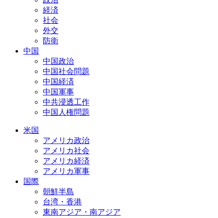
経済
社会
外交
防衛
中国
中国政治
中国社会問題
中国経済
中国軍事
中共浸透工作
中国人権問題
米国
アメリカ政治
アメリカ社会
アメリカ経済
アメリカ軍事
国際
朝鮮半島
台湾・香港
東南アジア・南アジア