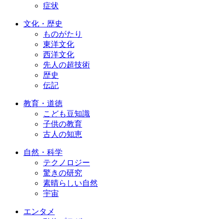
症状
文化・歴史
ものがたり
東洋文化
西洋文化
先人の超技術
歴史
伝記
教育・道徳
こども豆知識
子供の教育
古人の知恵
自然・科学
テクノロジー
驚きの研究
素晴らしい自然
宇宙
エンタメ