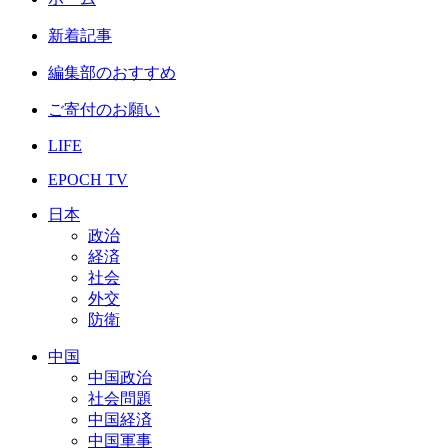
新着記事
編集部のおすすめ
ご寄付のお願い
LIFE
EPOCH TV
日本
政治
経済
社会
外交
防衛
中国
中国政治
社会問題
中国経済
中国軍事