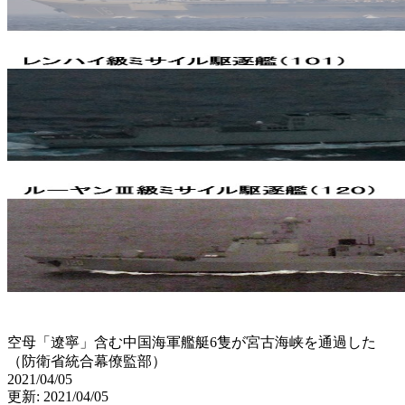
空母「遼寧」含む中国海軍艦艇6隻が宮古海峡を通過した
（防衛省統合幕僚監部）
2021/04/05
更新: 2021/04/05