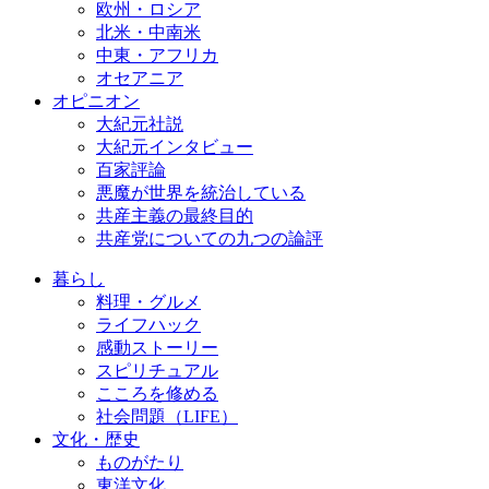
欧州・ロシア
北米・中南米
中東・アフリカ
オセアニア
オピニオン
大紀元社説
大紀元インタビュー
百家評論
悪魔が世界を統治している
共産主義の最終目的
共産党についての九つの論評
暮らし
料理・グルメ
ライフハック
感動ストーリー
スピリチュアル
こころを修める
社会問題（LIFE）
文化・歴史
ものがたり
東洋文化