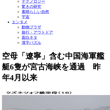
テクノロジー
驚きの研究
素晴らしい自然
宇宙
エンタメ
動物プラザ
旅行・アウトドア
面白ネタ
漢字パズル
空母「遼寧」含む中国海軍艦
艇6隻が宮古海峡を通過 昨
年4月以来