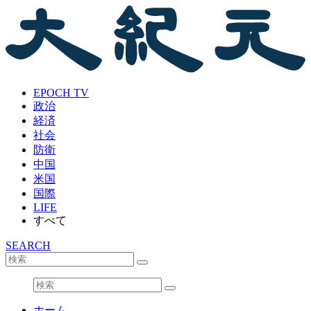
EPOCH TV
政治
経済
社会
防衛
中国
米国
国際
LIFE
すべて
SEARCH
ホーム