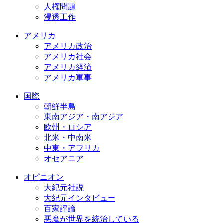
人権問題
浸透工作
アメリカ
アメリカ政治
アメリカ社会
アメリカ経済
アメリカ軍事
国際
朝鮮半島
東南アジア・南アジア
欧州・ロシア
北米・中南米
中東・アフリカ
オセアニア
オピニオン
大紀元社説
大紀元インタビュー
百家評論
悪魔が世界を統治している