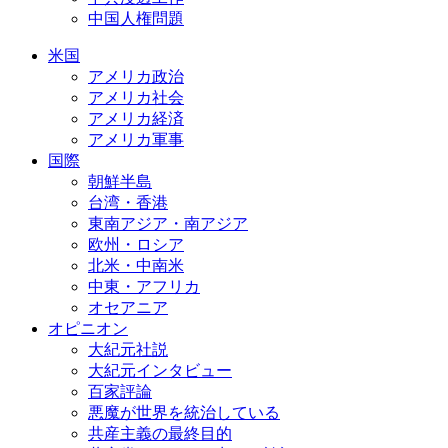
中国人権問題
米国
アメリカ政治
アメリカ社会
アメリカ経済
アメリカ軍事
国際
朝鮮半島
台湾・香港
東南アジア・南アジア
欧州・ロシア
北米・中南米
中東・アフリカ
オセアニア
オピニオン
大紀元社説
大紀元インタビュー
百家評論
悪魔が世界を統治している
共産主義の最終目的