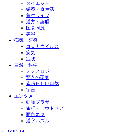
ダイエット
栄養・食生活
養生ライフ
漢方・薬膳
医食同源
美容
病気・医療
コロナウイルス
病気
症状
自然・科学
テクノロジー
驚きの研究
素晴らしい自然
宇宙
エンタメ
動物プラザ
旅行・アウトドア
面白ネタ
漢字パズル
COVID-19