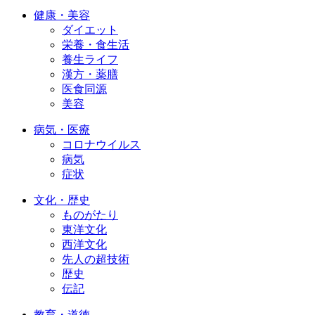
健康・美容
ダイエット
栄養・食生活
養生ライフ
漢方・薬膳
医食同源
美容
病気・医療
コロナウイルス
病気
症状
文化・歴史
ものがたり
東洋文化
西洋文化
先人の超技術
歴史
伝記
教育・道徳