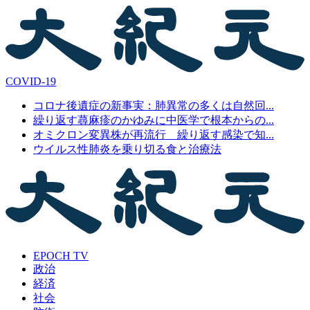
COVID-19
コロナ後遺症の新事実：肺異常の多くは自然回...
繰り返す蕁麻疹のかゆみに中医学で根本からの...
オミクロン変異株が再流行 繰り返す感染で知...
ウイルス性肺炎を乗り切る食と治療法
EPOCH TV
政治
経済
社会