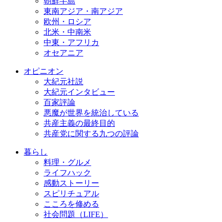
朝鮮半島
東南アジア・南アジア
欧州・ロシア
北米・中南米
中東・アフリカ
オセアニア
オピニオン
大紀元社説
大紀元インタビュー
百家評論
悪魔が世界を統治している
共産主義の最終目的
共産党に関する九つの評論
暮らし
料理・グルメ
ライフハック
感動ストーリー
スピリチュアル
こころを修める
社会問題（LIFE）