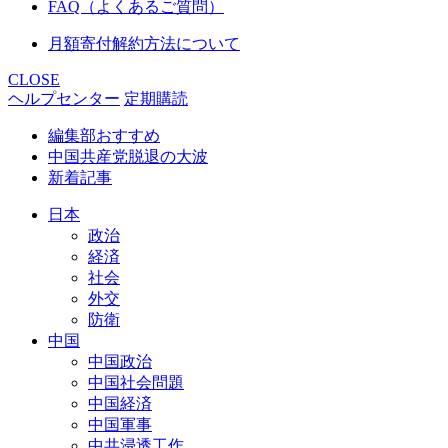
FAQ（よくあるご質問）
月額寄付解約方法について
CLOSE
ヘルプセンター
定期購読
編集部おすすめ
中国共産党脱退の大波
新着記事
日本
政治
経済
社会
外交
防衛
中国
中国政治
中国社会問題
中国経済
中国軍事
中共浸透工作