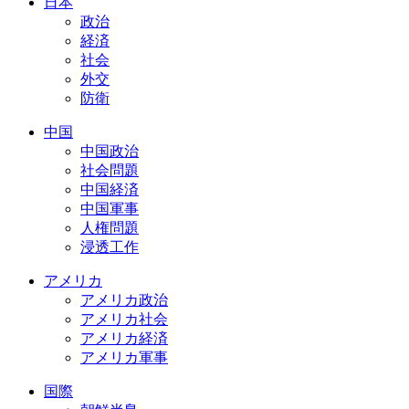
日本
政治
経済
社会
外交
防衛
中国
中国政治
社会問題
中国経済
中国軍事
人権問題
浸透工作
アメリカ
アメリカ政治
アメリカ社会
アメリカ経済
アメリカ軍事
国際