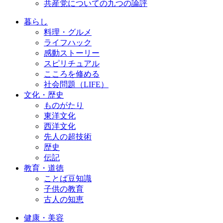
共産党についての九つの論評
暮らし
料理・グルメ
ライフハック
感動ストーリー
スピリチュアル
こころを修める
社会問題（LIFE）
文化・歴史
ものがたり
東洋文化
西洋文化
先人の超技術
歴史
伝記
教育・道徳
ことば豆知識
子供の教育
古人の知恵
健康・美容