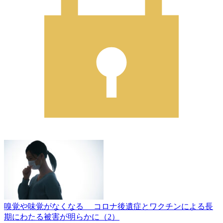
嗅覚や味覚がなくなる コロナ後遺症とワクチンによる長
期にわたる被害が明らかに（2）