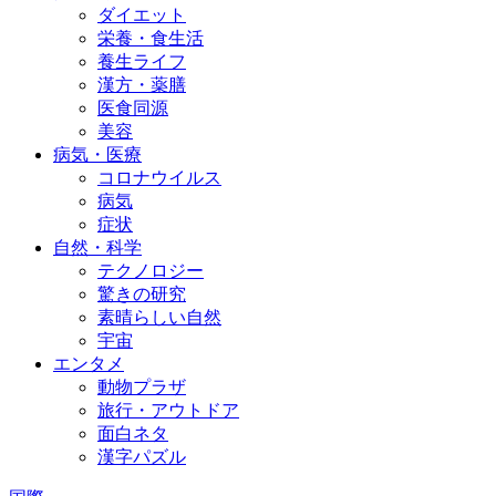
ダイエット
栄養・食生活
養生ライフ
漢方・薬膳
医食同源
美容
病気・医療
コロナウイルス
病気
症状
自然・科学
テクノロジー
驚きの研究
素晴らしい自然
宇宙
エンタメ
動物プラザ
旅行・アウトドア
面白ネタ
漢字パズル