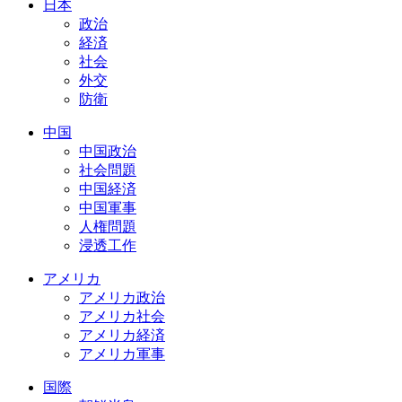
日本
政治
経済
社会
外交
防衛
中国
中国政治
社会問題
中国経済
中国軍事
人権問題
浸透工作
アメリカ
アメリカ政治
アメリカ社会
アメリカ経済
アメリカ軍事
国際