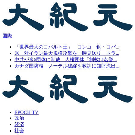
国際
「世界最大のコバルト王」 コンゴ 銅・コバ...
米 対イラン最大規模攻撃を一時見送り トラ...
中共が米6団体に制裁 人権団体「制裁は名誉...
カナダ国防相 ノーテル破綻を教訓に知財流出...
EPOCH TV
政治
経済
社会