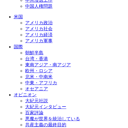
中共浸透工作
中国人権問題
米国
アメリカ政治
アメリカ社会
アメリカ経済
アメリカ軍事
国際
朝鮮半島
台湾・香港
東南アジア・南アジア
欧州・ロシア
北米・中南米
中東・アフリカ
オセアニア
オピニオン
大紀元社説
大紀元インタビュー
百家評論
悪魔が世界を統治している
共産主義の最終目的