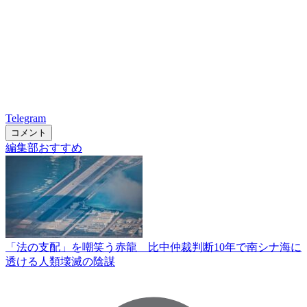
Telegram
コメント
編集部おすすめ
「法の支配」を嘲笑う赤龍 比中仲裁判断10年で南シナ海に
透ける人類壊滅の陰謀