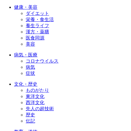
健康・美容
ダイエット
栄養・食生活
養生ライフ
漢方・薬膳
医食同源
美容
病気・医療
コロナウイルス
病気
症状
文化・歴史
ものがたり
東洋文化
西洋文化
先人の超技術
歴史
伝記