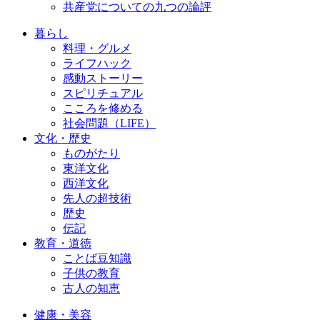
共産党についての九つの論評
暮らし
料理・グルメ
ライフハック
感動ストーリー
スピリチュアル
こころを修める
社会問題（LIFE）
文化・歴史
ものがたり
東洋文化
西洋文化
先人の超技術
歴史
伝記
教育・道徳
ことば豆知識
子供の教育
古人の知恵
健康・美容