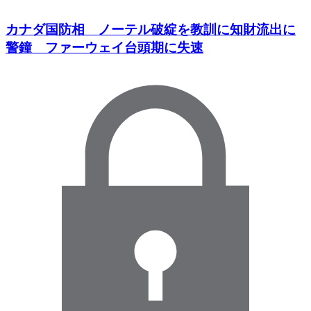
カナダ国防相 ノーテル破綻を教訓に知財流出に
警鐘 ファーウェイ台頭期に失速