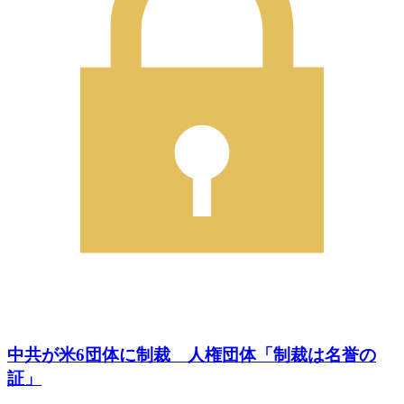
中共が米6団体に制裁 人権団体「制裁は名誉の
証」