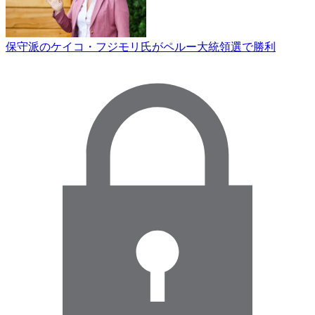
保守派のケイコ・フジモリ氏がペルー大統領選で勝利