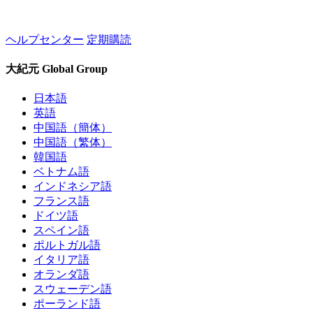
ヘルプセンター
定期購読
大紀元 Global Group
日本語
英語
中国語（簡体）
中国語（繁体）
韓国語
ベトナム語
インドネシア語
フランス語
ドイツ語
スペイン語
ポルトガル語
イタリア語
オランダ語
スウェーデン語
ポーランド語