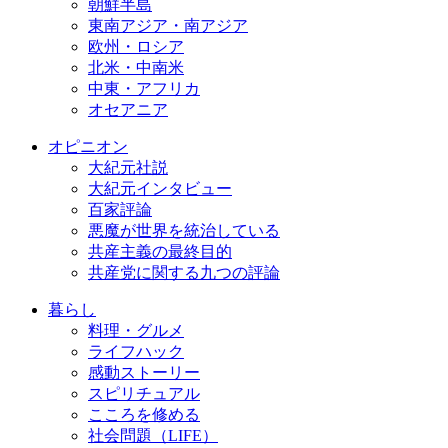
朝鮮半島
東南アジア・南アジア
欧州・ロシア
北米・中南米
中東・アフリカ
オセアニア
オピニオン
大紀元社説
大紀元インタビュー
百家評論
悪魔が世界を統治している
共産主義の最終目的
共産党に関する九つの評論
暮らし
料理・グルメ
ライフハック
感動ストーリー
スピリチュアル
こころを修める
社会問題（LIFE）