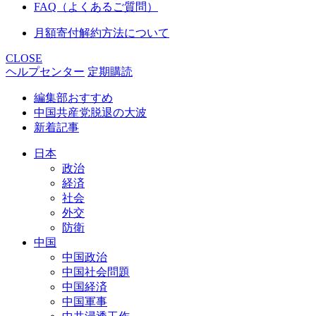
FAQ（よくあるご質問）
月額寄付解約方法について
CLOSE
ヘルプセンター
定期購読
編集部おすすめ
中国共産党脱退の大波
新着記事
日本
政治
経済
社会
外交
防衛
中国
中国政治
中国社会問題
中国経済
中国軍事