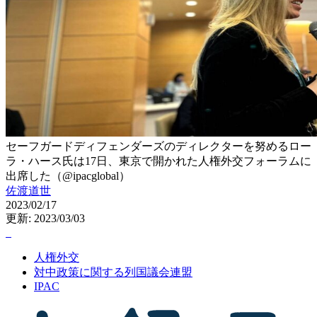
セーフガードディフェンダーズのディレクターを努めるロー
ラ・ハース氏は17日、東京で開かれた人権外交フォーラムに
出席した（@ipacglobal）
佐渡道世
2023/02/17
更新: 2023/03/03
人権外交
対中政策に関する列国議会連盟
IPAC