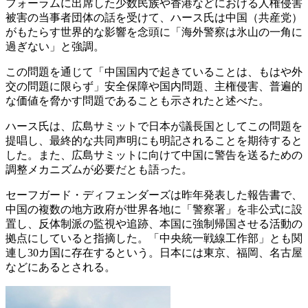
フォーラムに出席した少数民族や香港などにおける人権侵害
被害の当事者団体の話を受けて、ハース氏は中国（共産党）
がもたらす世界的な影響を念頭に「海外警察は氷山の一角に
過ぎない」と強調。
この問題を通じて「中国国内で起きていることは、もはや外
交の問題に限らず」安全保障や国内問題、主権侵害、普遍的
な価値を脅かす問題であることも示されたと述べた。
ハース氏は、広島サミットで日本が議長国としてこの問題を
提唱し、最終的な共同声明にも明記されることを期待すると
した。また、広島サミットに向けて中国に警告を送るための
調整メカニズムが必要だとも語った。
セーフガード・ディフェンダーズは昨年発表した報告書で、
中国の複数の地方政府が世界各地に「警察署」を非公式に設
置し、反体制派の監視や追跡、本国に強制帰国させる活動の
拠点にしていると指摘した。「中央統一戦線工作部」とも関
連し30カ国に存在するという。日本には東京、福岡、名古屋
などにあるとされる。