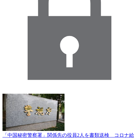
「中国秘密警察署」関係先の役員2人を書類送検 コロナ給