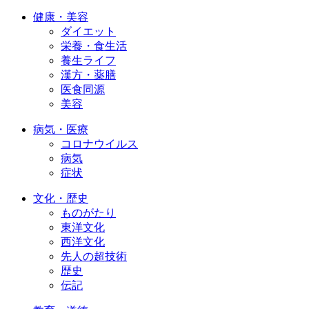
健康・美容
ダイエット
栄養・食生活
養生ライフ
漢方・薬膳
医食同源
美容
病気・医療
コロナウイルス
病気
症状
文化・歴史
ものがたり
東洋文化
西洋文化
先人の超技術
歴史
伝記