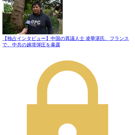
【独占インタビュー】中国の異議人士 凌華湛氏、フランス
で、中共の越境弾圧を暴露