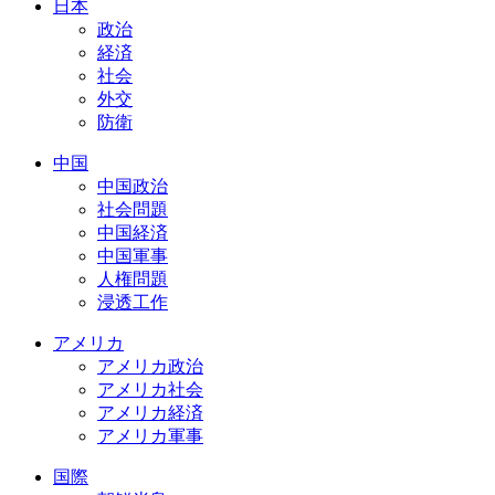
日本
政治
経済
社会
外交
防衛
中国
中国政治
社会問題
中国経済
中国軍事
人権問題
浸透工作
アメリカ
アメリカ政治
アメリカ社会
アメリカ経済
アメリカ軍事
国際