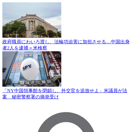
政府職員にわいろ渡し、法輪功迫害に加担させる…中国出身
者2人を逮捕＝米検察
「NY中国領事館を閉鎖し、外交官を追放せよ」米議員が法
案 秘密警察署の摘発受け