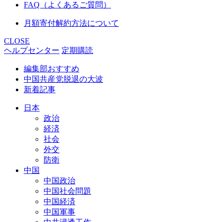
FAQ（よくあるご質問）
月額寄付解約方法について
CLOSE
ヘルプセンター
定期購読
編集部おすすめ
中国共産党脱退の大波
新着記事
日本
政治
経済
社会
外交
防衛
中国
中国政治
中国社会問題
中国経済
中国軍事