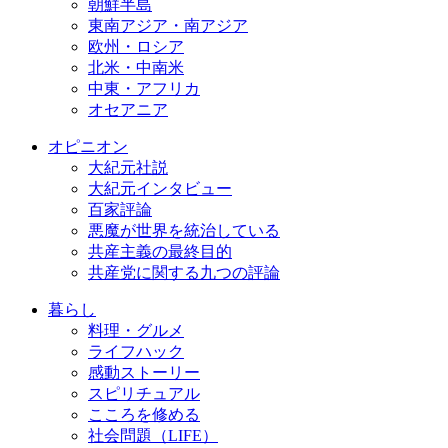
朝鮮半島
東南アジア・南アジア
欧州・ロシア
北米・中南米
中東・アフリカ
オセアニア
オピニオン
大紀元社説
大紀元インタビュー
百家評論
悪魔が世界を統治している
共産主義の最終目的
共産党に関する九つの評論
暮らし
料理・グルメ
ライフハック
感動ストーリー
スピリチュアル
こころを修める
社会問題（LIFE）