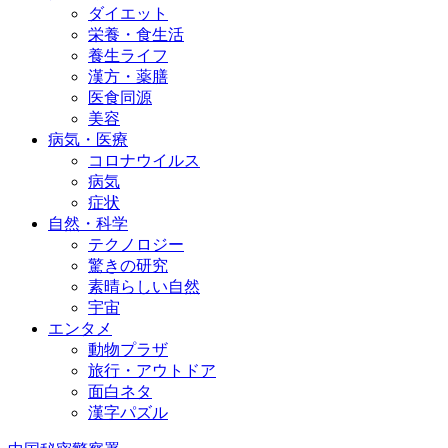
ダイエット
栄養・食生活
養生ライフ
漢方・薬膳
医食同源
美容
病気・医療
コロナウイルス
病気
症状
自然・科学
テクノロジー
驚きの研究
素晴らしい自然
宇宙
エンタメ
動物プラザ
旅行・アウトドア
面白ネタ
漢字パズル