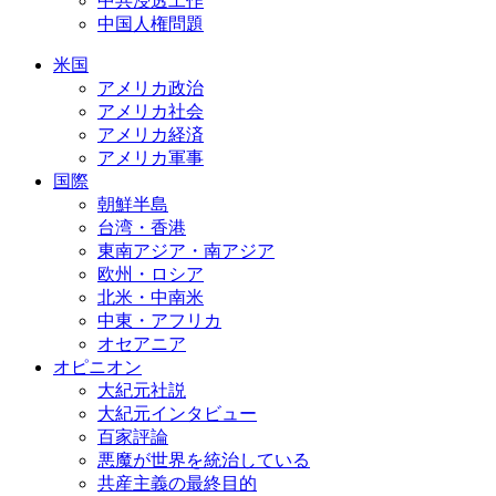
中共浸透工作
中国人権問題
米国
アメリカ政治
アメリカ社会
アメリカ経済
アメリカ軍事
国際
朝鮮半島
台湾・香港
東南アジア・南アジア
欧州・ロシア
北米・中南米
中東・アフリカ
オセアニア
オピニオン
大紀元社説
大紀元インタビュー
百家評論
悪魔が世界を統治している
共産主義の最終目的