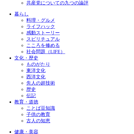
共産党についての九つの論評
暮らし
料理・グルメ
ライフハック
感動ストーリー
スピリチュアル
こころを修める
社会問題（LIFE）
文化・歴史
ものがたり
東洋文化
西洋文化
先人の超技術
歴史
伝記
教育・道徳
ことば豆知識
子供の教育
古人の知恵
健康・美容