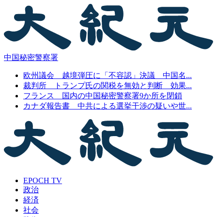
中国秘密警察署
欧州議会 越境弾圧に「不容認」決議 中国名...
裁判所 トランプ氏の関税を無効と判断 効果...
フランス 国内の中国秘密警察署9か所を閉鎖
カナダ報告書 中共による選挙干渉の疑いや世...
EPOCH TV
政治
経済
社会