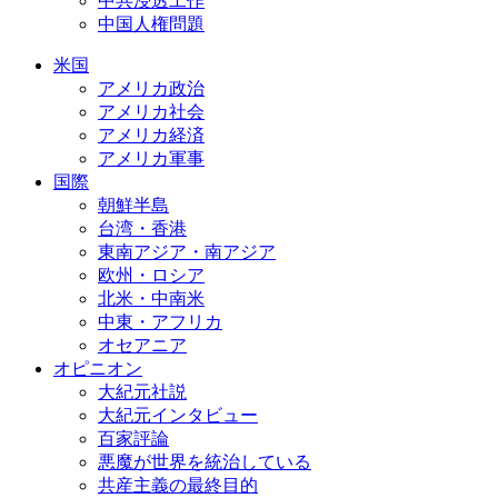
中共浸透工作
中国人権問題
米国
アメリカ政治
アメリカ社会
アメリカ経済
アメリカ軍事
国際
朝鮮半島
台湾・香港
東南アジア・南アジア
欧州・ロシア
北米・中南米
中東・アフリカ
オセアニア
オピニオン
大紀元社説
大紀元インタビュー
百家評論
悪魔が世界を統治している
共産主義の最終目的