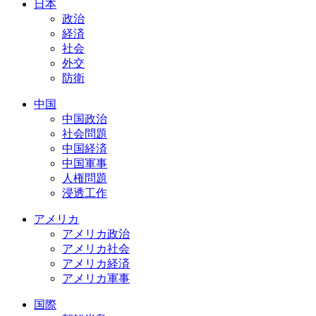
日本
政治
経済
社会
外交
防衛
中国
中国政治
社会問題
中国経済
中国軍事
人権問題
浸透工作
アメリカ
アメリカ政治
アメリカ社会
アメリカ経済
アメリカ軍事
国際