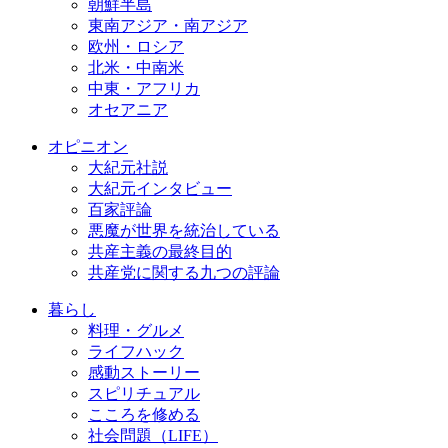
朝鮮半島
東南アジア・南アジア
欧州・ロシア
北米・中南米
中東・アフリカ
オセアニア
オピニオン
大紀元社説
大紀元インタビュー
百家評論
悪魔が世界を統治している
共産主義の最終目的
共産党に関する九つの評論
暮らし
料理・グルメ
ライフハック
感動ストーリー
スピリチュアル
こころを修める
社会問題（LIFE）