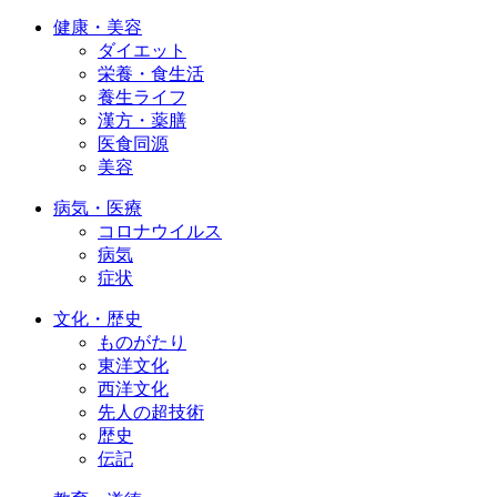
健康・美容
ダイエット
栄養・食生活
養生ライフ
漢方・薬膳
医食同源
美容
病気・医療
コロナウイルス
病気
症状
文化・歴史
ものがたり
東洋文化
西洋文化
先人の超技術
歴史
伝記