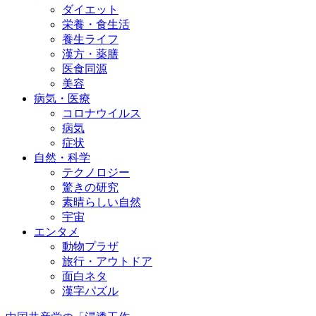
ダイエット
栄養・食生活
養生ライフ
漢方・薬膳
医食同源
美容
病気・医療
コロナウイルス
病気
症状
自然・科学
テクノロジー
驚きの研究
素晴らしい自然
宇宙
エンタメ
動物プラザ
旅行・アウトドア
面白ネタ
漢字パズル