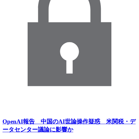
OpenAI報告 中国のAI世論操作疑惑 米関税・デ
ータセンター議論に影響か