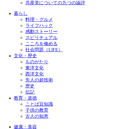
共産党についての九つの論評
暮らし
料理・グルメ
ライフハック
感動ストーリー
スピリチュアル
こころを修める
社会問題（LIFE）
文化・歴史
ものがたり
東洋文化
西洋文化
先人の超技術
歴史
伝記
教育・道徳
ことば豆知識
子供の教育
古人の知恵
健康・美容