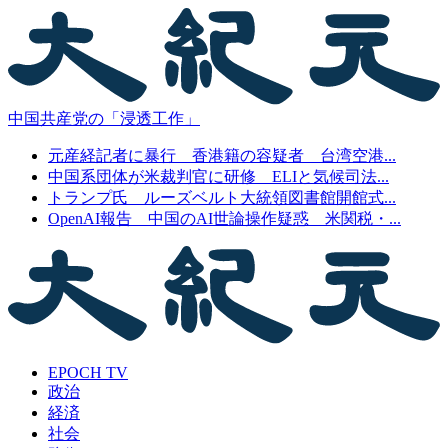
中国共産党の「浸透工作」
元産経記者に暴行 香港籍の容疑者 台湾空港...
中国系団体が米裁判官に研修 ELIと気候司法...
トランプ氏 ルーズベルト大統領図書館開館式...
OpenAI報告 中国のAI世論操作疑惑 米関税・...
EPOCH TV
政治
経済
社会