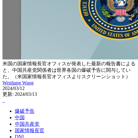
米国の国家情報長官オフィスが発表した最新の報告書による
と、中国共産党関係者は世界各国の爆破予告に関与してい
た。（米国家情報長官オフィスよりスクリーンショット）
Wenliang Wang
2024/03/12
更新: 2024/03/13
爆破予告
中国
中国共産党
国家情報長官
DNI