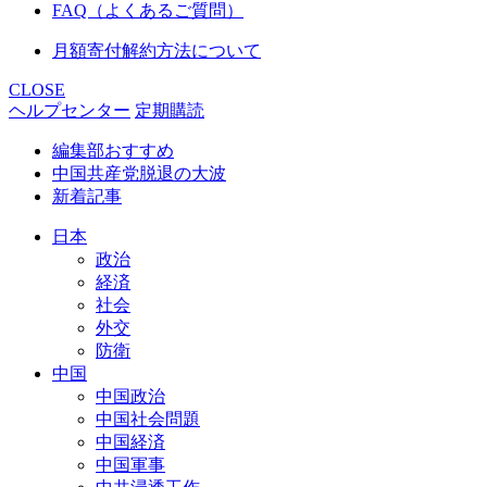
FAQ（よくあるご質問）
月額寄付解約方法について
CLOSE
ヘルプセンター
定期購読
編集部おすすめ
中国共産党脱退の大波
新着記事
日本
政治
経済
社会
外交
防衛
中国
中国政治
中国社会問題
中国経済
中国軍事