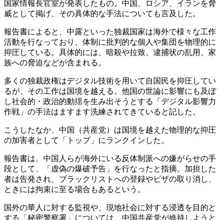
国家情報長官室が発表したもの。中国、ロシア、イランを脅
威として掲げ、その具体的な手法についても言及した。
報告書によると、中露といった独裁国家は海外で様々な工作
活動を行なっており、体制に批判的な個人や集団を物理的に
抑圧している。具体的には、暗殺や拉致、逮捕状の乱用、家
族への脅迫などが含まれる。
多くの独裁政権はデジタル技術を用いて自国民を抑圧してい
るが、その工作は国境を越える。他国の世論に影響にも及ぼ
し社会的・政治的動揺を生み出そうとする「デジタル影響力
作戦」の手法はますます洗練されてきていると記した。
こうしたなか、中国（共産党）は国境を越えた物理的な抑圧
の加害者として「トップ」にランクインした。
報告書は、中国人らが海外にいる反体制派への嫌がらせの手
段として、「虚偽の爆破予告」を行なったと指摘。加担した
者は告発され、ブラックリストへの登録やビザの取り消し、
ときには拘束に至る場合もあるという。
国外の華人に対する監視や、現地社会に対する浸透を目的と
する「秘密警察署」については、中国共産党が維持しようと