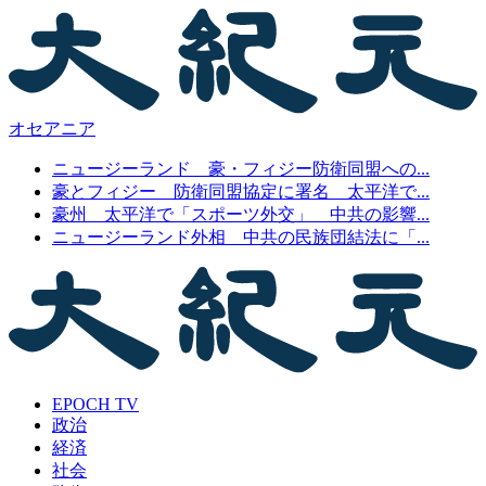
オセアニア
ニュージーランド 豪・フィジー防衛同盟への...
豪とフィジー 防衛同盟協定に署名 太平洋で...
豪州 太平洋で「スポーツ外交」 中共の影響...
ニュージーランド外相 中共の民族団結法に「...
EPOCH TV
政治
経済
社会