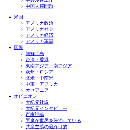
中共浸透工作
中国人権問題
米国
アメリカ政治
アメリカ社会
アメリカ経済
アメリカ軍事
国際
朝鮮半島
台湾・香港
東南アジア・南アジア
欧州・ロシア
北米・中南米
中東・アフリカ
オセアニア
オピニオン
大紀元社説
大紀元インタビュー
百家評論
悪魔が世界を統治している
共産主義の最終目的