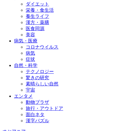
ダイエット
栄養・食生活
養生ライフ
漢方・薬膳
医食同源
美容
病気・医療
コロナウイルス
病気
症状
自然・科学
テクノロジー
驚きの研究
素晴らしい自然
宇宙
エンタメ
動物プラザ
旅行・アウトドア
面白ネタ
漢字パズル