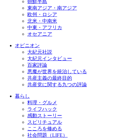
朝鮮半島
東南アジア・南アジア
欧州・ロシア
北米・中南米
中東・アフリカ
オセアニア
オピニオン
大紀元社説
大紀元インタビュー
百家評論
悪魔が世界を統治している
共産主義の最終目的
共産党に関する九つの評論
暮らし
料理・グルメ
ライフハック
感動ストーリー
スピリチュアル
こころを修める
社会問題（LIFE）