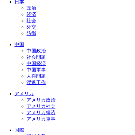
日本
政治
経済
社会
外交
防衛
中国
中国政治
社会問題
中国経済
中国軍事
人権問題
浸透工作
アメリカ
アメリカ政治
アメリカ社会
アメリカ経済
アメリカ軍事
国際