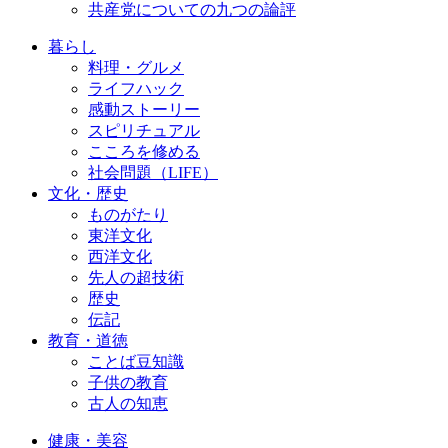
共産党についての九つの論評
暮らし
料理・グルメ
ライフハック
感動ストーリー
スピリチュアル
こころを修める
社会問題（LIFE）
文化・歴史
ものがたり
東洋文化
西洋文化
先人の超技術
歴史
伝記
教育・道徳
ことば豆知識
子供の教育
古人の知恵
健康・美容