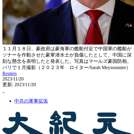
１１月１８日、豪政府は豪海軍の艦船付近で中国軍の艦船が
ソナーを作動させた豪軍潜水士が負傷したとして、中国に深
刻な懸念を表明したと発表した。写真はマールズ豪国防相。
パリで１月撮影（２０２３年 ロイター/Sarah Meyssonnier）
Reuters
2023/11/20
更新: 2023/11/20
中共の軍事拡張