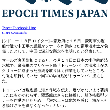
Tweet
Facebook
Line
share
comments
[シドニー １８日 ロイター] – 豪政府は１８日、豪海軍の艦
船付近で中国軍の艦船がソナーを作動させた豪軍潜水士が負
傷したとして、中国に深刻な懸念を表明したと発表した。
マールズ豪国防相によると、今月１４日に日本の排他的経済
水域で、豪海軍のフリゲート艦「トゥーンバ」の潜水士がス
クリューに絡まった漁網を取り除く作業をしていたところ、
付近を航行していた中国軍の駆逐艦がトゥーンバに接近し
た。
トゥーンバは駆逐艦に潜水作戦を伝え、近づかないよう要請
したにもかかわらず、駆逐艦はさらに接近し、船体搭載型ソ
ナーを作動させたため、「潜水士らは危険を感じ、海から引
き揚げざるを得なくなった」という。