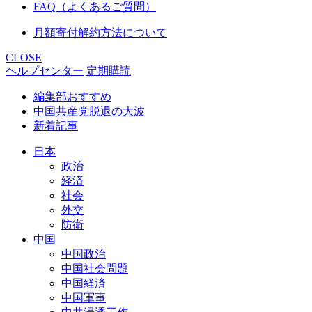
FAQ（よくあるご質問）
月額寄付解約方法について
CLOSE
ヘルプセンター
定期購読
編集部おすすめ
中国共産党脱退の大波
新着記事
日本
政治
経済
社会
外交
防衛
中国
中国政治
中国社会問題
中国経済
中国軍事