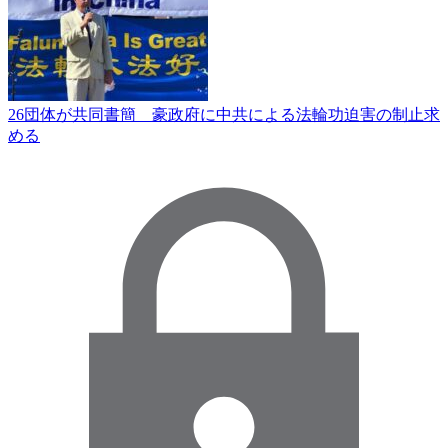
26団体が共同書簡 豪政府に中共による法輪功迫害の制止求
める