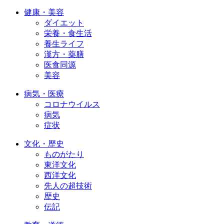
健康・美容
ダイエット
栄養・食生活
養生ライフ
漢方・薬膳
医食同源
美容
病気・医療
コロナウイルス
病気
症状
文化・歴史
ものがたり
東洋文化
西洋文化
先人の超技術
歴史
伝記