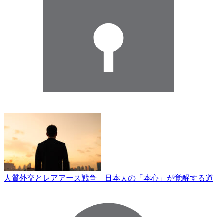
人質外交とレアアース戦争 日本人の「本心」が覚醒する道