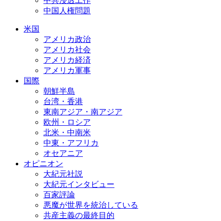
中共浸透工作
中国人権問題
米国
アメリカ政治
アメリカ社会
アメリカ経済
アメリカ軍事
国際
朝鮮半島
台湾・香港
東南アジア・南アジア
欧州・ロシア
北米・中南米
中東・アフリカ
オセアニア
オピニオン
大紀元社説
大紀元インタビュー
百家評論
悪魔が世界を統治している
共産主義の最終目的