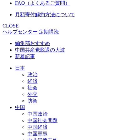
FAQ（よくあるご質問）
月額寄付解約方法について
CLOSE
ヘルプセンター
定期購読
編集部おすすめ
中国共産党脱退の大波
新着記事
日本
政治
経済
社会
外交
防衛
中国
中国政治
中国社会問題
中国経済
中国軍事