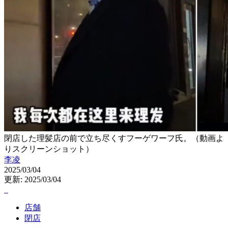
閉店した理髪店の前で立ち尽くすフーゲワーフ氏。（動画よ
りスクリーンショット）
李凌
2025/03/04
更新: 2025/03/04
店舗
閉店