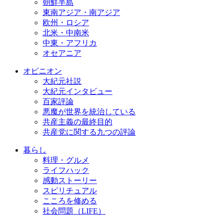
朝鮮半島
東南アジア・南アジア
欧州・ロシア
北米・中南米
中東・アフリカ
オセアニア
オピニオン
大紀元社説
大紀元インタビュー
百家評論
悪魔が世界を統治している
共産主義の最終目的
共産党に関する九つの評論
暮らし
料理・グルメ
ライフハック
感動ストーリー
スピリチュアル
こころを修める
社会問題（LIFE）