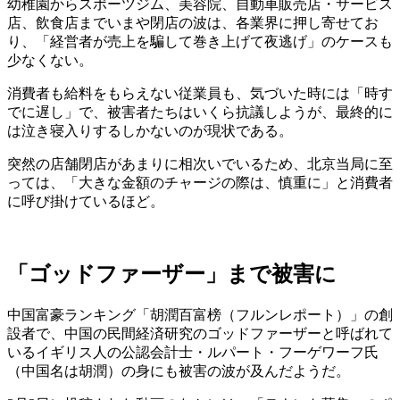
幼稚園からスポーツジム、美容院、自動車販売店・サービス
店、飲食店までいまや閉店の波は、各業界に押し寄せてお
り、「経営者が売上を騙して巻き上げて夜逃げ」のケースも
少なくない。
消費者も給料をもらえない従業員も、気づいた時には「時す
でに遅し」で、被害者たちはいくら抗議しようが、最終的に
は泣き寝入りするしかないのが現状である。
突然の店舗閉店があまりに相次いでいるため、北京当局に至
っては、「大きな金額のチャージの際は、慎重に」と消費者
に呼び掛けているほど。
「ゴッドファーザー」まで被害に
中国富豪ランキング「胡潤百富榜（フルンレポート）」の創
設者で、中国の民間経済研究のゴッドファーザーと呼ばれて
いるイギリス人の公認会計士・ルパート・フーゲワーフ氏
（中国名は胡潤）の身にも被害の波が及んだようだ。