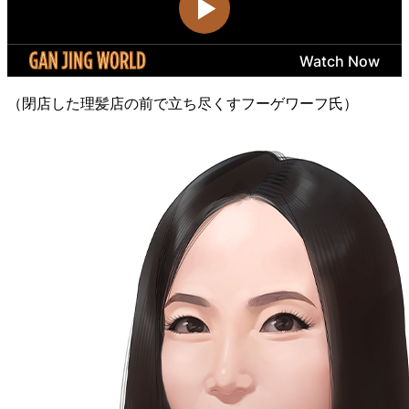
（閉店した理髪店の前で立ち尽くすフーゲワーフ氏）