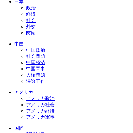
日本
政治
経済
社会
外交
防衛
中国
中国政治
社会問題
中国経済
中国軍事
人権問題
浸透工作
アメリカ
アメリカ政治
アメリカ社会
アメリカ経済
アメリカ軍事
国際