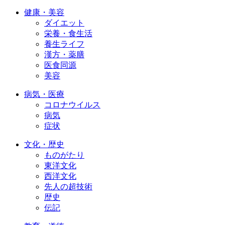
健康・美容
ダイエット
栄養・食生活
養生ライフ
漢方・薬膳
医食同源
美容
病気・医療
コロナウイルス
病気
症状
文化・歴史
ものがたり
東洋文化
西洋文化
先人の超技術
歴史
伝記