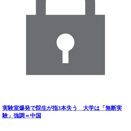
実験室爆発で院生が指3本失う 大学は「無断実
験」強調＝中国