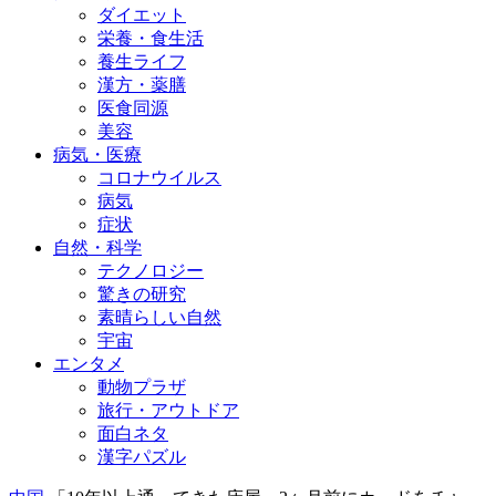
ダイエット
栄養・食生活
養生ライフ
漢方・薬膳
医食同源
美容
病気・医療
コロナウイルス
病気
症状
自然・科学
テクノロジー
驚きの研究
素晴らしい自然
宇宙
エンタメ
動物プラザ
旅行・アウトドア
面白ネタ
漢字パズル