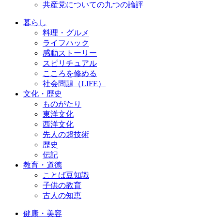
共産党についての九つの論評
暮らし
料理・グルメ
ライフハック
感動ストーリー
スピリチュアル
こころを修める
社会問題（LIFE）
文化・歴史
ものがたり
東洋文化
西洋文化
先人の超技術
歴史
伝記
教育・道徳
ことば豆知識
子供の教育
古人の知恵
健康・美容