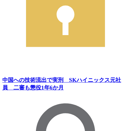
中国への技術流出で実刑 SKハイニックス元社
員 二審も懲役1年6か月