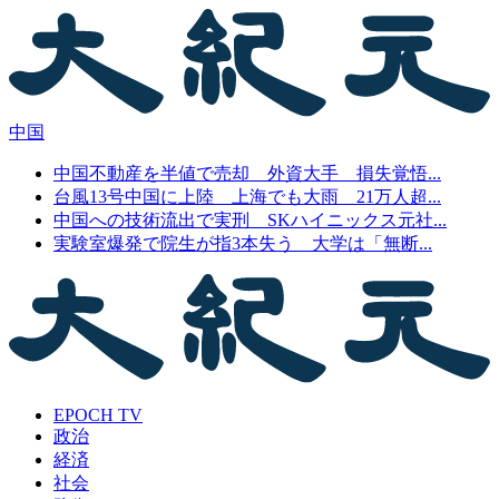
中国
中国不動産を半値で売却 外資大手 損失覚悟...
台風13号中国に上陸 上海でも大雨 21万人超...
中国への技術流出で実刑 SKハイニックス元社...
実験室爆発で院生が指3本失う 大学は「無断...
EPOCH TV
政治
経済
社会