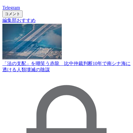
Telegram
コメント
編集部おすすめ
「法の支配」を嘲笑う赤龍 比中仲裁判断10年で南シナ海に
透ける人類壊滅の陰謀