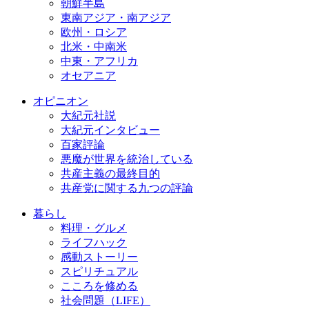
朝鮮半島
東南アジア・南アジア
欧州・ロシア
北米・中南米
中東・アフリカ
オセアニア
オピニオン
大紀元社説
大紀元インタビュー
百家評論
悪魔が世界を統治している
共産主義の最終目的
共産党に関する九つの評論
暮らし
料理・グルメ
ライフハック
感動ストーリー
スピリチュアル
こころを修める
社会問題（LIFE）