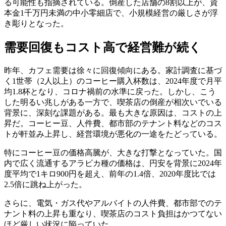
る可能性も指摘されている。倒産した店舗の8割以上が、資
本金1千万円未満の中小零細店で、小規模経営の厳しさが浮
き彫りとなった。
需要回復もコスト高で経営難が続く
昨年、カフェ需要は徐々に回復傾向にある。家計調査に基づ
く1世帯（2人以上）のコーヒー購入杯数は、2024年度で月平
均1.8杯となり、コロナ禍前の水準に戻った。しかし、こう
した明るい兆しがある一方で、喫茶店の倒産が相次いでいる
背景に、深刻な課題がある。最も大きな原因は、コストの上
昇だ。コーヒー豆、人件費、都市部のテナント料などのコス
トが軒並み上昇し、経営環境が悪化の一途をたどっている。
特にコーヒー豆の価格高騰が、大きな打撃となっていた。国
内で広く流通するアラビカ種の価格は、円安を背景に2024年
度平均で1キロ900円を超え、前年の1.4倍、2020年度比では
2.5倍に跳ね上がった。
さらに、電気・ガス代やアルバイトの人件費、都市部でのテ
ナント料の上昇も重なり、喫茶店のコスト負担はかつてない
ほど厳しい状況に陥っていた。