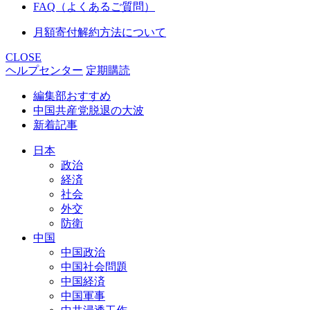
FAQ（よくあるご質問）
月額寄付解約方法について
CLOSE
ヘルプセンター
定期購読
編集部おすすめ
中国共産党脱退の大波
新着記事
日本
政治
経済
社会
外交
防衛
中国
中国政治
中国社会問題
中国経済
中国軍事