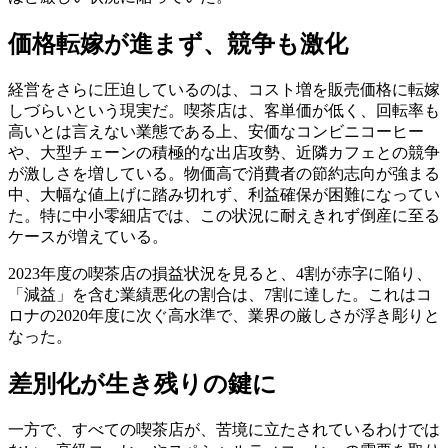
価格転嫁が進まず、競争も激化
経営をさらに圧迫しているのは、コスト増を販売価格に転嫁
しづらいという現実だ。喫茶店は、客単価が低く、回転率も
高いとは言えない業態である上、安価なコンビニコーヒー
や、大型チェーンの積極的な出店攻勢、近隣カフェとの競争
が激しさを増している。物価高で消費者の節約志向が強まる
中、大幅な値上げに踏み切れず、利益確保が困難になってい
た。特に中小零細店では、この状況に耐えきれず倒産に至る
ケースが増えている。
2023年度の喫茶店の損益状況を見ると、4割が赤字に陥り、
「減益」を含む業績悪化の割合は、7割に達した。これはコ
ロナの2020年度に次ぐ高水準で、業界の厳しさが浮き彫りと
なった。
差別化が生き残りの鍵に
一方で、すべての喫茶店が、苦境に立たされているわけでは