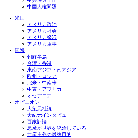
中共浸透工作
中国人権問題
米国
アメリカ政治
アメリカ社会
アメリカ経済
アメリカ軍事
国際
朝鮮半島
台湾・香港
東南アジア・南アジア
欧州・ロシア
北米・中南米
中東・アフリカ
オセアニア
オピニオン
大紀元社説
大紀元インタビュー
百家評論
悪魔が世界を統治している
共産主義の最終目的