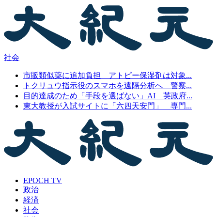
社会
市販類似薬に追加負担 アトピー保湿剤は対象...
トクリュウ指示役のスマホを遠隔分析へ 警察...
目的達成のため「手段を選ばない」AI 英政府...
東大教授が入試サイトに「六四天安門」 専門...
EPOCH TV
政治
経済
社会