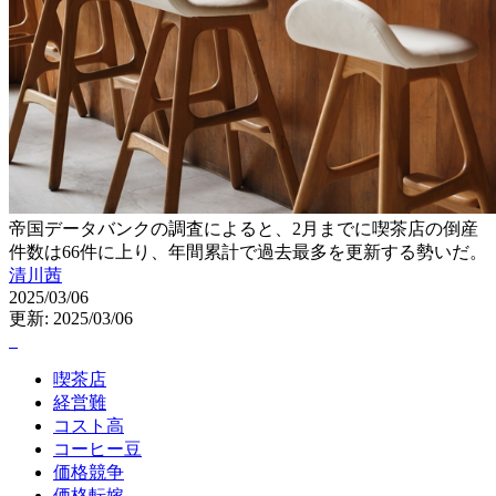
帝国データバンクの調査によると、2月までに喫茶店の倒産
件数は66件に上り、年間累計で過去最多を更新する勢いだ。
清川茜
2025/03/06
更新: 2025/03/06
喫茶店
経営難
コスト高
コーヒー豆
価格競争
価格転嫁