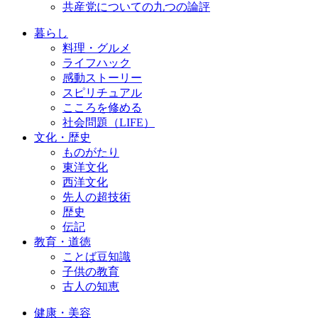
共産党についての九つの論評
暮らし
料理・グルメ
ライフハック
感動ストーリー
スピリチュアル
こころを修める
社会問題（LIFE）
文化・歴史
ものがたり
東洋文化
西洋文化
先人の超技術
歴史
伝記
教育・道徳
ことば豆知識
子供の教育
古人の知恵
健康・美容