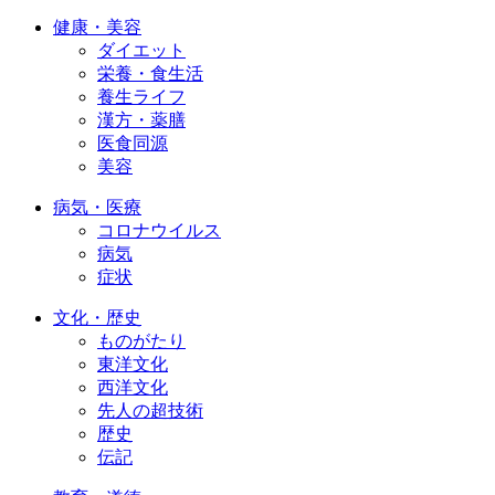
健康・美容
ダイエット
栄養・食生活
養生ライフ
漢方・薬膳
医食同源
美容
病気・医療
コロナウイルス
病気
症状
文化・歴史
ものがたり
東洋文化
西洋文化
先人の超技術
歴史
伝記