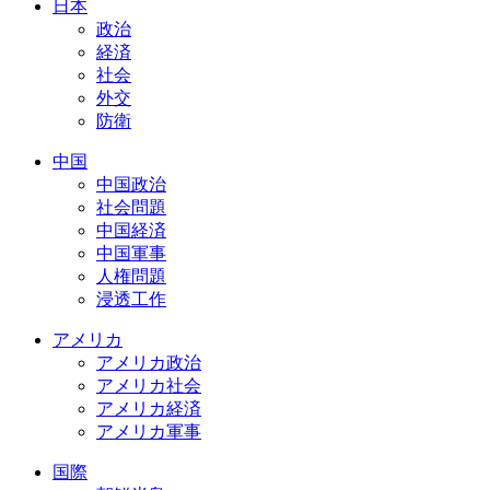
日本
政治
経済
社会
外交
防衛
中国
中国政治
社会問題
中国経済
中国軍事
人権問題
浸透工作
アメリカ
アメリカ政治
アメリカ社会
アメリカ経済
アメリカ軍事
国際