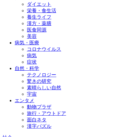
ダイエット
栄養・食生活
養生ライフ
漢方・薬膳
医食同源
美容
病気・医療
コロナウイルス
病気
症状
自然・科学
テクノロジー
驚きの研究
素晴らしい自然
宇宙
エンタメ
動物プラザ
旅行・アウトドア
面白ネタ
漢字パズル