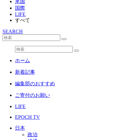
米国
国際
LIFE
すべて
SEARCH
ホーム
新着記事
編集部のおすすめ
ご寄付のお願い
LIFE
EPOCH TV
日本
政治