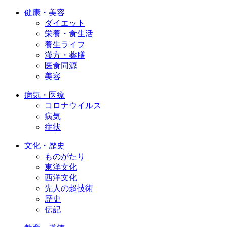
健康・美容
ダイエット
栄養・食生活
養生ライフ
漢方・薬膳
医食同源
美容
病気・医療
コロナウイルス
病気
症状
文化・歴史
ものがたり
東洋文化
西洋文化
先人の超技術
歴史
伝記