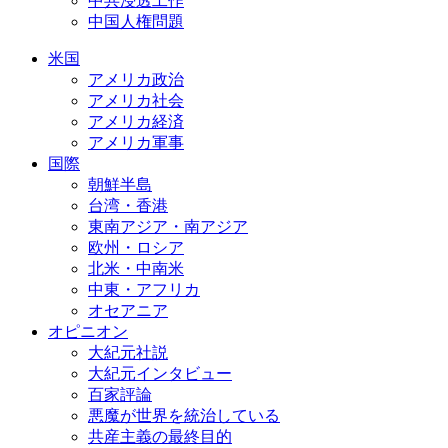
中共浸透工作
中国人権問題
米国
アメリカ政治
アメリカ社会
アメリカ経済
アメリカ軍事
国際
朝鮮半島
台湾・香港
東南アジア・南アジア
欧州・ロシア
北米・中南米
中東・アフリカ
オセアニア
オピニオン
大紀元社説
大紀元インタビュー
百家評論
悪魔が世界を統治している
共産主義の最終目的