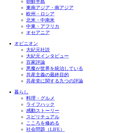
朝鮮半島
東南アジア・南アジア
欧州・ロシア
北米・中南米
中東・アフリカ
オセアニア
オピニオン
大紀元社説
大紀元インタビュー
百家評論
悪魔が世界を統治している
共産主義の最終目的
共産党に関する九つの評論
暮らし
料理・グルメ
ライフハック
感動ストーリー
スピリチュアル
こころを修める
社会問題（LIFE）