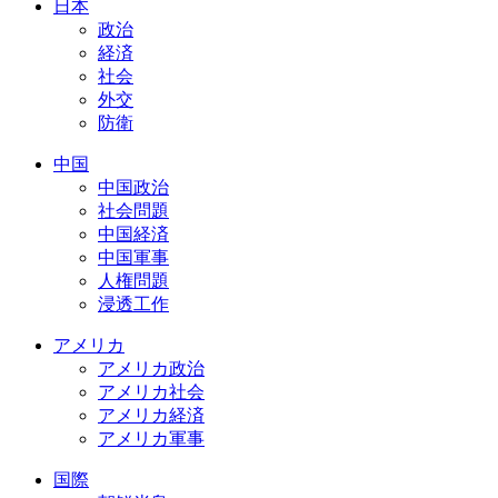
日本
政治
経済
社会
外交
防衛
中国
中国政治
社会問題
中国経済
中国軍事
人権問題
浸透工作
アメリカ
アメリカ政治
アメリカ社会
アメリカ経済
アメリカ軍事
国際