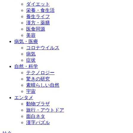
ダイエット
栄養・食生活
養生ライフ
漢方・薬膳
医食同源
美容
病気・医療
コロナウイルス
病気
症状
自然・科学
テクノロジー
驚きの研究
素晴らしい自然
宇宙
エンタメ
動物プラザ
旅行・アウトドア
面白ネタ
漢字パズル