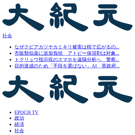
社会
なぜクビアカツヤカミキリ被害は桜で広がるの...
市販類似薬に追加負担 アトピー保湿剤は対象...
トクリュウ指示役のスマホを遠隔分析へ 警察...
目的達成のため「手段を選ばない」AI 英政府...
EPOCH TV
政治
経済
社会