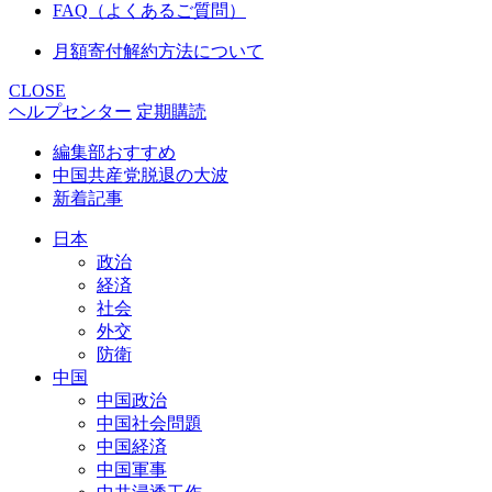
FAQ（よくあるご質問）
月額寄付解約方法について
CLOSE
ヘルプセンター
定期購読
編集部おすすめ
中国共産党脱退の大波
新着記事
日本
政治
経済
社会
外交
防衛
中国
中国政治
中国社会問題
中国経済
中国軍事