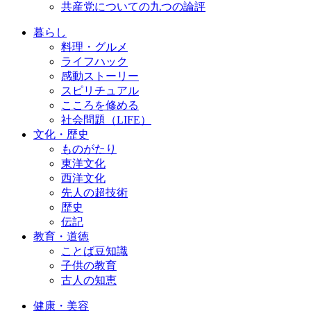
共産党についての九つの論評
暮らし
料理・グルメ
ライフハック
感動ストーリー
スピリチュアル
こころを修める
社会問題（LIFE）
文化・歴史
ものがたり
東洋文化
西洋文化
先人の超技術
歴史
伝記
教育・道徳
ことば豆知識
子供の教育
古人の知恵
健康・美容