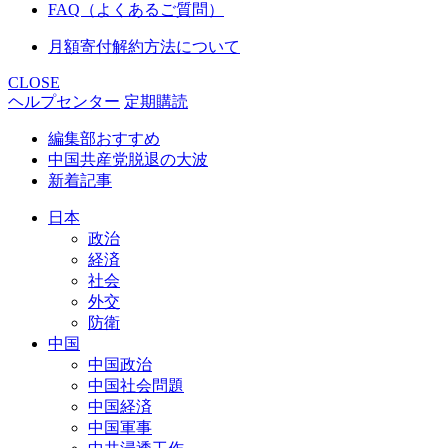
FAQ（よくあるご質問）
月額寄付解約方法について
CLOSE
ヘルプセンター
定期購読
編集部おすすめ
中国共産党脱退の大波
新着記事
日本
政治
経済
社会
外交
防衛
中国
中国政治
中国社会問題
中国経済
中国軍事