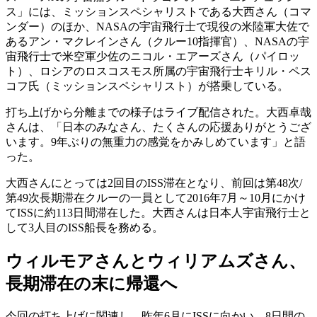
ス」には、ミッションスペシャリストである大西さん（コマ
ンダー）のほか、NASAの宇宙飛行士で現役の米陸軍大佐で
あるアン・マクレインさん（クルー10指揮官）、NASAの宇
宙飛行士で米空軍少佐のニコル・エアーズさん（パイロッ
ト）、ロシアのロスコスモス所属の宇宙飛行士キリル・ペス
コフ氏（ミッションスペシャリスト）が搭乗している。
打ち上げから分離までの様子はライブ配信された。大西卓哉
さんは、「日本のみなさん、たくさんの応援ありがとうござ
います。9年ぶりの無重力の感覚をかみしめています」と語
った。
大西さんにとっては2回目のISS滞在となり、前回は第48次/
第49次長期滞在クルーの一員として2016年7月～10月にかけ
てISSに約113日間滞在した。大西さんは日本人宇宙飛行士と
して3人目のISS船長を務める。
ウィルモアさんとウィリアムズさん、
長期滞在の末に帰還へ
今回の打ち上げに関連し、昨年6月にISSに向かい、8日間の