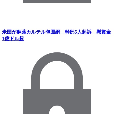
米国が麻薬カルテル包囲網 幹部5人起訴 懸賞金
1億ドル超