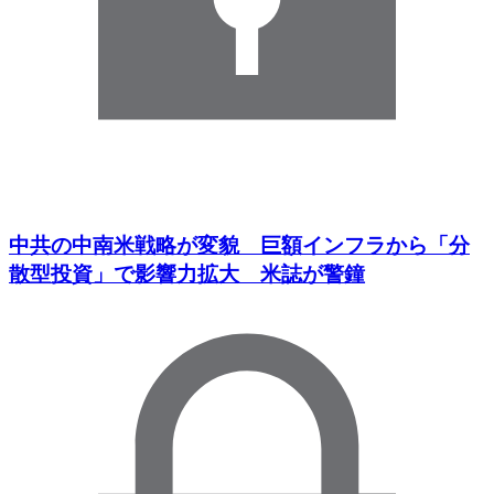
中共の中南米戦略が変貌 巨額インフラから「分
散型投資」で影響力拡大 米誌が警鐘