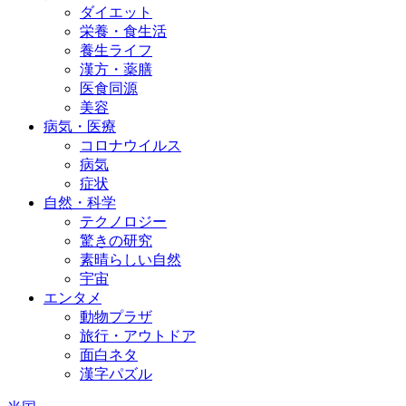
ダイエット
栄養・食生活
養生ライフ
漢方・薬膳
医食同源
美容
病気・医療
コロナウイルス
病気
症状
自然・科学
テクノロジー
驚きの研究
素晴らしい自然
宇宙
エンタメ
動物プラザ
旅行・アウトドア
面白ネタ
漢字パズル