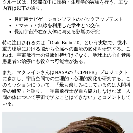
クルー10は、ISS滞在中に技術・生理学的実験を行う。主な
内容は以下の通り。
月面用ナビゲーションソフトのバックアップテスト
アマチュア無線を利用した学生との交信
長期宇宙滞在が人体に与える影響の研究
特に注目されるのは「Drain Brain 2.0」という実験で、微小
重力環境における脳から心臓への血流の変化を研究する。こ
れは、宇宙飛行士の健康維持だけでなく、地球上の心血管疾
患患者の治療にも役立つ可能性がある。
また、マクレインさんはNASAの「CIPHER」プロジェクト
に参加し、宇宙空間での生理的・心理的変化を研究する。こ
のミッションについて、「最も楽しみにしているのは人間科
学の研究」と語り、「宇宙飛行士が自ら協力しなければ、人
間の体について宇宙で学ぶことはできない」とコメントして
いる。