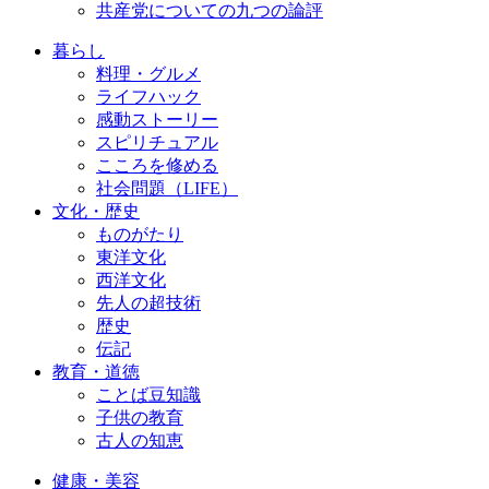
共産党についての九つの論評
暮らし
料理・グルメ
ライフハック
感動ストーリー
スピリチュアル
こころを修める
社会問題（LIFE）
文化・歴史
ものがたり
東洋文化
西洋文化
先人の超技術
歴史
伝記
教育・道徳
ことば豆知識
子供の教育
古人の知恵
健康・美容