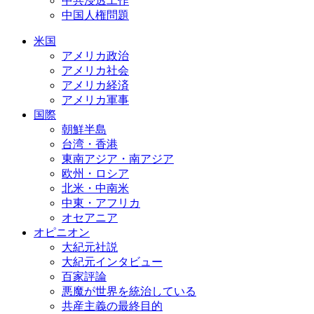
中共浸透工作
中国人権問題
米国
アメリカ政治
アメリカ社会
アメリカ経済
アメリカ軍事
国際
朝鮮半島
台湾・香港
東南アジア・南アジア
欧州・ロシア
北米・中南米
中東・アフリカ
オセアニア
オピニオン
大紀元社説
大紀元インタビュー
百家評論
悪魔が世界を統治している
共産主義の最終目的