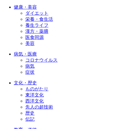
健康・美容
ダイエット
栄養・食生活
養生ライフ
漢方・薬膳
医食同源
美容
病気・医療
コロナウイルス
病気
症状
文化・歴史
ものがたり
東洋文化
西洋文化
先人の超技術
歴史
伝記