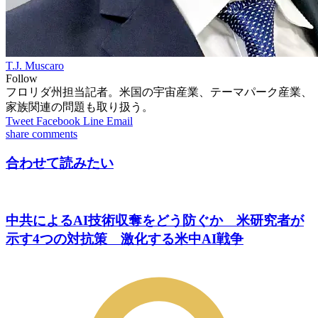
T.J. Muscaro
Follow
フロリダ州担当記者。米国の宇宙産業、テーマパーク産業、
家族関連の問題も取り扱う。
Tweet
Facebook
Line
Email
share
comments
合わせて読みたい
中共によるAI技術収奪をどう防ぐか 米研究者が
示す4つの対抗策 激化する米中AI戦争