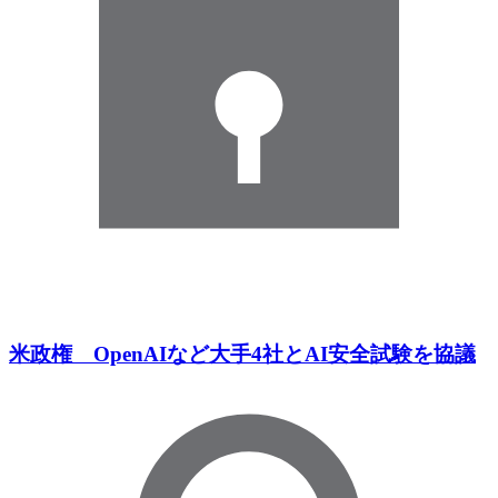
米政権 OpenAIなど大手4社とAI安全試験を協議