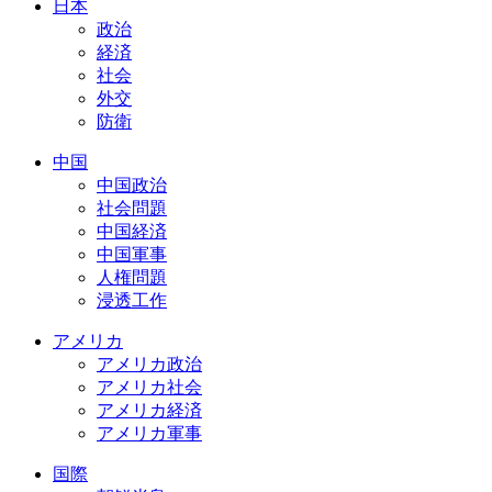
日本
政治
経済
社会
外交
防衛
中国
中国政治
社会問題
中国経済
中国軍事
人権問題
浸透工作
アメリカ
アメリカ政治
アメリカ社会
アメリカ経済
アメリカ軍事
国際