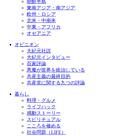
朝鮮半島
東南アジア・南アジア
欧州・ロシア
北米・中南米
中東・アフリカ
オセアニア
オピニオン
大紀元社説
大紀元インタビュー
百家評論
悪魔が世界を統治している
共産主義の最終目的
共産党に関する九つの評論
暮らし
料理・グルメ
ライフハック
感動ストーリー
スピリチュアル
こころを修める
社会問題（LIFE）