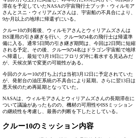
滞在を予定していたNASAの宇宙飛行士ブッチ・ウィルモア
さんとスニ・ウィリアムズさんは、宇宙船の不具合により、
9か月以上の地球に帰還ずにいる。
クルー10の到着後、ウィルモアさんとウィリアムズさんは
ISS運用の引き継ぎを行い、クルー9の4名の飛行士は帰還準
備に入る。通常5日間の引き継ぎ期間は、今回は2日間に短縮
される予定。その後、クルー9の4名はドラゴン宇宙船で地球
へ帰還し、最短で3月19日にフロリダ沖に着水する見込みだ
が、天候次第で変更の可能性がある。
今回のクルー10の打ち上げは当初3月12日に予定されていた
が、発射台の油圧系統の不具合により延期。さらに翌13日は
悪天候のため再延期となっていた。
NASAは、ウィルモアさんとウィリアムズさんの長期滞在に
ついて議論があったものの、機材の可用性やISSミッション
の継続性を考慮し、最善の判断を下したとしている。
クルー10のミッション内容