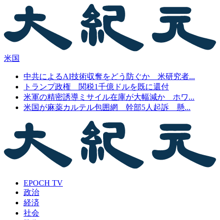
米国
中共によるAI技術収奪をどう防ぐか 米研究者...
トランプ政権 関税1千億ドルを既に還付
米軍の精密誘導ミサイル在庫が大幅減か ホワ...
米国が麻薬カルテル包囲網 幹部5人起訴 懸...
EPOCH TV
政治
経済
社会