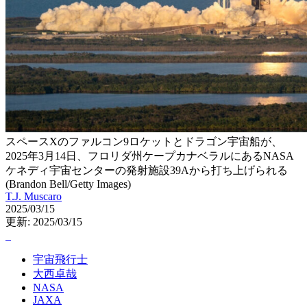
スペースXのファルコン9ロケットとドラゴン宇宙船が、
2025年3月14日、フロリダ州ケープカナベラルにあるNASA
ケネディ宇宙センターの発射施設39Aから打ち上げられる
(Brandon Bell/Getty Images)
T.J. Muscaro
2025/03/15
更新: 2025/03/15
宇宙飛行士
大西卓哉
NASA
JAXA