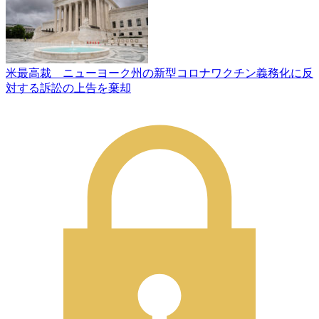
米最高裁 ニューヨーク州の新型コロナワクチン義務化に反
対する訴訟の上告を棄却