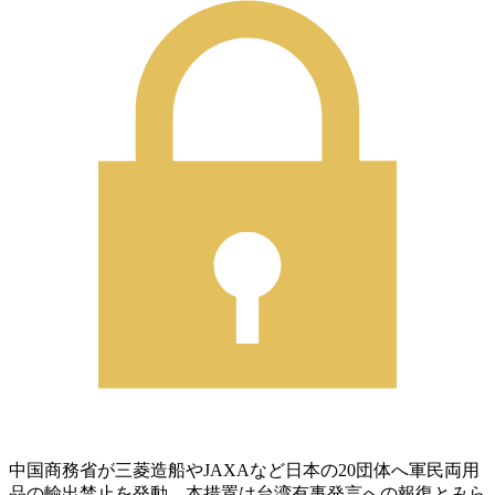
中国商務省が三菱造船やJAXAなど日本の20団体へ軍民両用
品の輸出禁止を発動。本措置は台湾有事発言への報復とみら