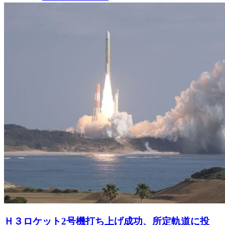
Ｈ３ロケット2号機打ち上げ成功、所定軌道に投