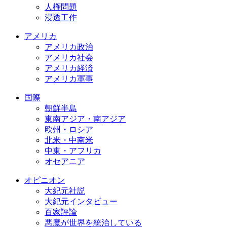
人権問題
浸透工作
アメリカ
アメリカ政治
アメリカ社会
アメリカ経済
アメリカ軍事
国際
朝鮮半島
東南アジア・南アジア
欧州・ロシア
北米・中南米
中東・アフリカ
オセアニア
オピニオン
大紀元社説
大紀元インタビュー
百家評論
悪魔が世界を統治している