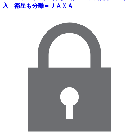
入 衛星も分離＝ＪＡＸＡ