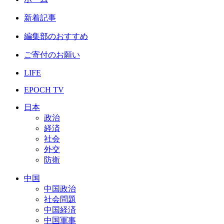
新着記事
編集部のおすすめ
ご寄付のお願い
LIFE
EPOCH TV
日本
政治
経済
社会
外交
防衛
中国
中国政治
社会問題
中国経済
中国軍事