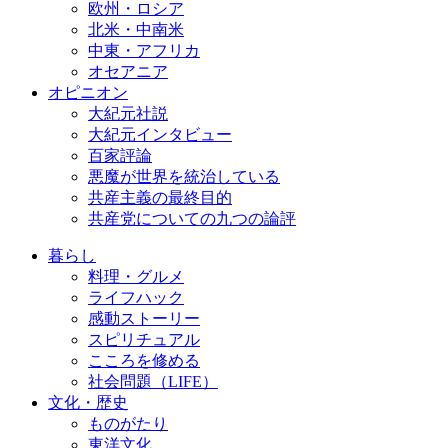
欧州・ロシア
北米・中南米
中東・アフリカ
オセアニア
オピニオン
大紀元社説
大紀元インタビュー
百家評論
悪魔が世界を統治している
共産主義の最終目的
共産党についての九つの論評
暮らし
料理・グルメ
ライフハック
感動ストーリー
スピリチュアル
こころを修める
社会問題（LIFE）
文化・歴史
ものがたり
東洋文化