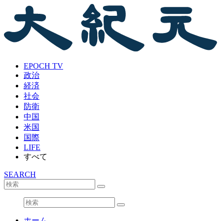
EPOCH TV
政治
経済
社会
防衛
中国
米国
国際
LIFE
すべて
SEARCH
ホーム