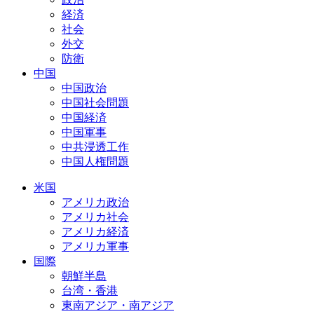
経済
社会
外交
防衛
中国
中国政治
中国社会問題
中国経済
中国軍事
中共浸透工作
中国人権問題
米国
アメリカ政治
アメリカ社会
アメリカ経済
アメリカ軍事
国際
朝鮮半島
台湾・香港
東南アジア・南アジア