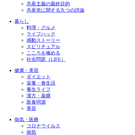
共産主義の最終目的
共産党に関する九つの評論
暮らし
料理・グルメ
ライフハック
感動ストーリー
スピリチュアル
こころを修める
社会問題（LIFE）
健康・美容
ダイエット
栄養・食生活
養生ライフ
漢方・薬膳
医食同源
美容
病気・医療
コロナウイルス
病気