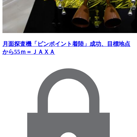
月面探査機「ピンポイント着陸」成功、目標地点
から55ｍ＝ＪＡＸＡ