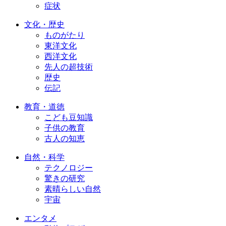
症状
文化・歴史
ものがたり
東洋文化
西洋文化
先人の超技術
歴史
伝記
教育・道徳
こども豆知識
子供の教育
古人の知恵
自然・科学
テクノロジー
驚きの研究
素晴らしい自然
宇宙
エンタメ