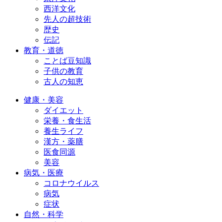
西洋文化
先人の超技術
歴史
伝記
教育・道徳
ことば豆知識
子供の教育
古人の知恵
健康・美容
ダイエット
栄養・食生活
養生ライフ
漢方・薬膳
医食同源
美容
病気・医療
コロナウイルス
病気
症状
自然・科学