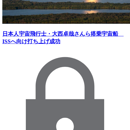
日本人宇宙飛行士・大西卓哉さんら搭乗宇宙船
ISSへ向け打ち上げ成功