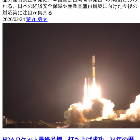
れる。日本の経済安全保障や産業基盤再構築に向けた今後の
対応策に注目が集まる
2026/02/24
猿丸 勇太
H2Aロケット最終号機 打ち上げ成功 24年の歴