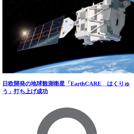
日欧開発の地球観測衛星「EarthCARE はくりゅ
う」打ち上げ成功