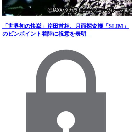
「世界初の快挙」岸田首相、月面探査機「SLIM」
のピンポイント着陸に祝意を表明