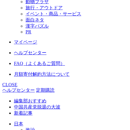
動物プラザ
旅行・アウトドア
イベント・商品・サービス
面白ネタ
漢字パズル
PR
マイページ
ヘルプセンター
FAQ（よくあるご質問）
月額寄付解約方法について
CLOSE
ヘルプセンター
定期購読
編集部おすすめ
中国共産党脱退の大波
新着記事
日本
政治