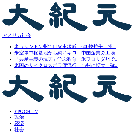
アメリカ社会
米ワシントン州で山火事猛威 600棟焼失 州...
米空軍中枢基地から約21キロ 中国企業の工場...
「共産主義の現実」学ぶ教育 米フロリダ州で...
米国のサイクロスポラ症流行 45州に拡大 確...
EPOCH TV
政治
経済
社会