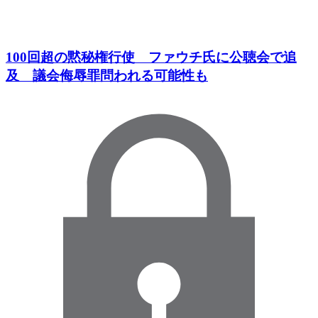
100回超の黙秘権行使 ファウチ氏に公聴会で追
及 議会侮辱罪問われる可能性も