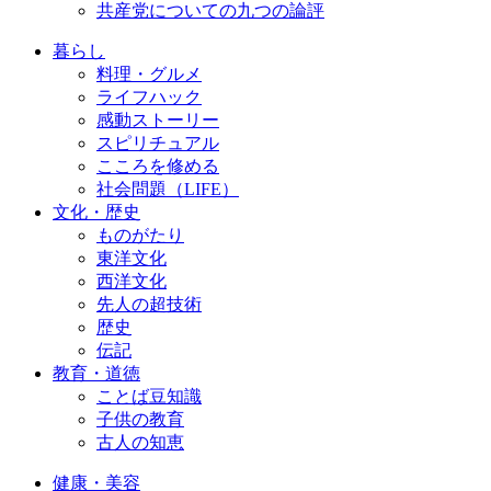
共産党についての九つの論評
暮らし
料理・グルメ
ライフハック
感動ストーリー
スピリチュアル
こころを修める
社会問題（LIFE）
文化・歴史
ものがたり
東洋文化
西洋文化
先人の超技術
歴史
伝記
教育・道徳
ことば豆知識
子供の教育
古人の知恵
健康・美容