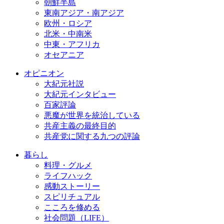
朝鮮半島
東南アジア・南アジア
欧州・ロシア
北米・中南米
中東・アフリカ
オセアニア
オピニオン
大紀元社説
大紀元インタビュー
百家評論
悪魔が世界を統治している
共産主義の最終目的
共産党に関する九つの評論
暮らし
料理・グルメ
ライフハック
感動ストーリー
スピリチュアル
こころを修める
社会問題（LIFE）