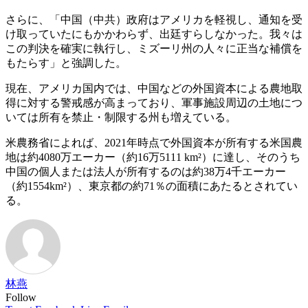
さらに、「中国（中共）政府はアメリカを軽視し、通知を受
け取っていたにもかかわらず、出廷すらしなかった。我々は
この判決を確実に執行し、ミズーリ州の人々に正当な補償を
もたらす」と強調した。
現在、アメリカ国内では、中国などの外国資本による農地取
得に対する警戒感が高まっており、軍事施設周辺の土地につ
いては所有を禁止・制限する州も増えている。
米農務省によれば、2021年時点で外国資本が所有する米国農
地は約4080万エーカー（約16万5111 km²）に達し、そのうち
中国の個人または法人が所有するのは約38万4千エーカー
（約1554km²）、東京都の約71％の面積にあたるとされてい
る。
林燕
Follow