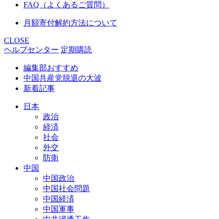
FAQ（よくあるご質問）
月額寄付解約方法について
CLOSE
ヘルプセンター
定期購読
編集部おすすめ
中国共産党脱退の大波
新着記事
日本
政治
経済
社会
外交
防衛
中国
中国政治
中国社会問題
中国経済
中国軍事