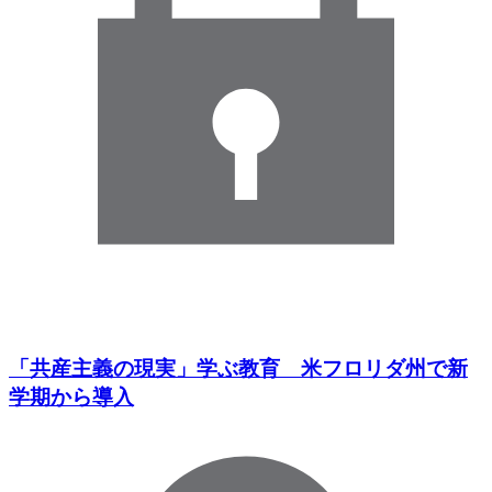
「共産主義の現実」学ぶ教育 米フロリダ州で新
学期から導入