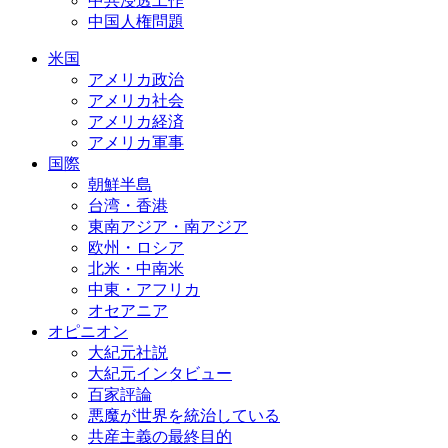
中共浸透工作
中国人権問題
米国
アメリカ政治
アメリカ社会
アメリカ経済
アメリカ軍事
国際
朝鮮半島
台湾・香港
東南アジア・南アジア
欧州・ロシア
北米・中南米
中東・アフリカ
オセアニア
オピニオン
大紀元社説
大紀元インタビュー
百家評論
悪魔が世界を統治している
共産主義の最終目的