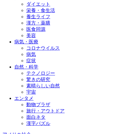
ダイエット
栄養・食生活
養生ライフ
漢方・薬膳
医食同源
美容
病気・医療
コロナウイルス
病気
症状
自然・科学
テクノロジー
驚きの研究
素晴らしい自然
宇宙
エンタメ
動物プラザ
旅行・アウトドア
面白ネタ
漢字パズル