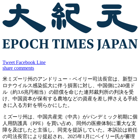
Tweet
Facebook
Line
share
comments
米ミズーリ州のアンドリュー・ベイリー司法長官は、新型コ
ロナウイルス感染拡大に伴う損害に対し、中国側に240億ド
ル（約3.6兆円相当）の賠償を命じた連邦裁判所の判決を受
け、中国資本が保有する農地などの資産を差し押さえる手続
きに入る方針を明らかにした。
ミズーリ州は、中国共産党（中共）がパンデミック初期に個
人用防護具（PPE）を買い占め、同州の医療体制に重大な支
障を及ぼしたと主張し、同党を提訴していた。本訴訟は前任
の司法長官により提起され、2025年1月にベイリー氏が審理