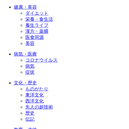
健康・美容
ダイエット
栄養・食生活
養生ライフ
漢方・薬膳
医食同源
美容
病気・医療
コロナウイルス
病気
症状
文化・歴史
ものがたり
東洋文化
西洋文化
先人の超技術
歴史
伝記