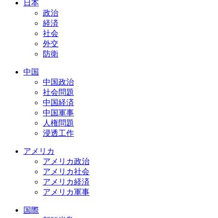
日本
政治
経済
社会
外交
防衛
中国
中国政治
社会問題
中国経済
中国軍事
人権問題
浸透工作
アメリカ
アメリカ政治
アメリカ社会
アメリカ経済
アメリカ軍事
国際