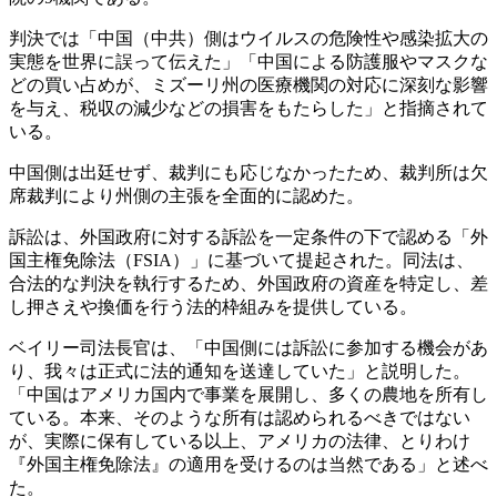
判決では「中国（中共）側はウイルスの危険性や感染拡大の
実態を世界に誤って伝えた」「中国による防護服やマスクな
どの買い占めが、ミズーリ州の医療機関の対応に深刻な影響
を与え、税収の減少などの損害をもたらした」と指摘されて
いる。
中国側は出廷せず、裁判にも応じなかったため、裁判所は欠
席裁判により州側の主張を全面的に認めた。
訴訟は、外国政府に対する訴訟を一定条件の下で認める「外
国主権免除法（FSIA）」に基づいて提起された。同法は、
合法的な判決を執行するため、外国政府の資産を特定し、差
し押さえや換価を行う法的枠組みを提供している。
ベイリー司法長官は、「中国側には訴訟に参加する機会があ
り、我々は正式に法的通知を送達していた」と説明した。
「中国はアメリカ国内で事業を展開し、多くの農地を所有し
ている。本来、そのような所有は認められるべきではない
が、実際に保有している以上、アメリカの法律、とりわけ
『外国主権免除法』の適用を受けるのは当然である」と述べ
た。