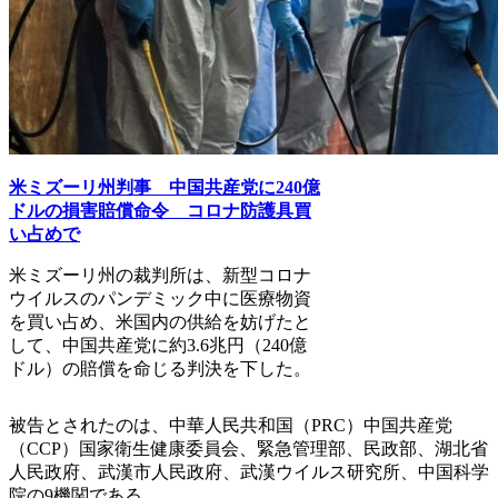
米ミズーリ州判事 中国共産党に240億
ドルの損害賠償命令 コロナ防護具買
い占めで
米ミズーリ州の裁判所は、新型コロナ
ウイルスのパンデミック中に医療物資
を買い占め、米国内の供給を妨げたと
して、中国共産党に約3.6兆円（240億
ドル）の賠償を命じる判決を下した。
被告とされたのは、中華人民共和国（PRC）中国共産党
（CCP）国家衛生健康委員会、緊急管理部、民政部、湖北省
人民政府、武漢市人民政府、武漢ウイルス研究所、中国科学
院の9機関である。