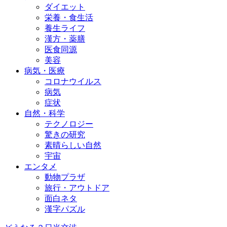
ダイエット
栄養・食生活
養生ライフ
漢方・薬膳
医食同源
美容
病気・医療
コロナウイルス
病気
症状
自然・科学
テクノロジー
驚きの研究
素晴らしい自然
宇宙
エンタメ
動物プラザ
旅行・アウトドア
面白ネタ
漢字パズル