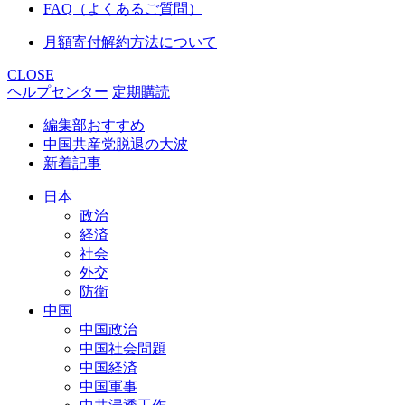
FAQ（よくあるご質問）
月額寄付解約方法について
CLOSE
ヘルプセンター
定期購読
編集部おすすめ
中国共産党脱退の大波
新着記事
日本
政治
経済
社会
外交
防衛
中国
中国政治
中国社会問題
中国経済
中国軍事