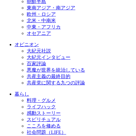
朝鮮半島
東南アジア・南アジア
欧州・ロシア
北米・中南米
中東・アフリカ
オセアニア
オピニオン
大紀元社説
大紀元インタビュー
百家評論
悪魔が世界を統治している
共産主義の最終目的
共産党に関する九つの評論
暮らし
料理・グルメ
ライフハック
感動ストーリー
スピリチュアル
こころを修める
社会問題（LIFE）