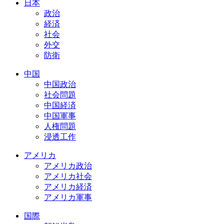
日本
政治
経済
社会
外交
防衛
中国
中国政治
社会問題
中国経済
中国軍事
人権問題
浸透工作
アメリカ
アメリカ政治
アメリカ社会
アメリカ経済
アメリカ軍事
国際