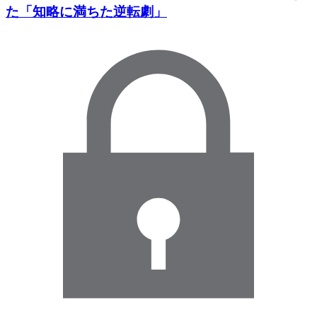
た「知略に満ちた逆転劇」