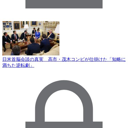
日米首脳会談の真実 高市・茂木コンビが仕掛けた「知略に
満ちた逆転劇」