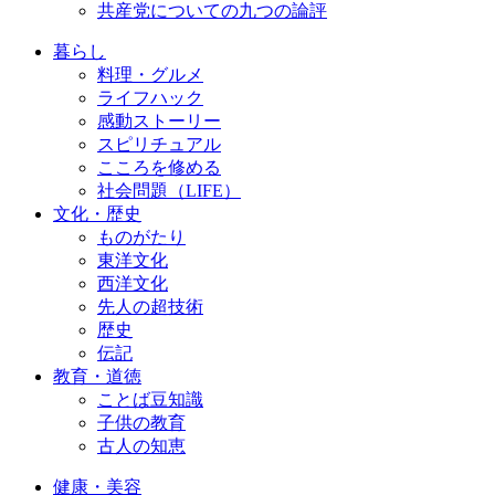
共産党についての九つの論評
暮らし
料理・グルメ
ライフハック
感動ストーリー
スピリチュアル
こころを修める
社会問題（LIFE）
文化・歴史
ものがたり
東洋文化
西洋文化
先人の超技術
歴史
伝記
教育・道徳
ことば豆知識
子供の教育
古人の知恵
健康・美容