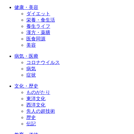
健康・美容
ダイエット
栄養・食生活
養生ライフ
漢方・薬膳
医食同源
美容
病気・医療
コロナウイルス
病気
症状
文化・歴史
ものがたり
東洋文化
西洋文化
先人の超技術
歴史
伝記