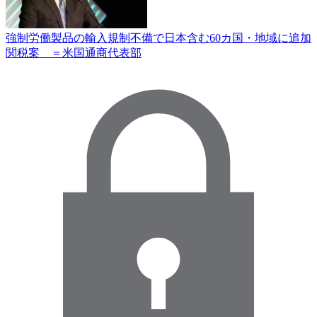
強制労働製品の輸入規制不備で日本含む60カ国・地域に追加
関税案 ＝米国通商代表部