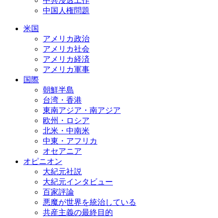
中共浸透工作
中国人権問題
米国
アメリカ政治
アメリカ社会
アメリカ経済
アメリカ軍事
国際
朝鮮半島
台湾・香港
東南アジア・南アジア
欧州・ロシア
北米・中南米
中東・アフリカ
オセアニア
オピニオン
大紀元社説
大紀元インタビュー
百家評論
悪魔が世界を統治している
共産主義の最終目的