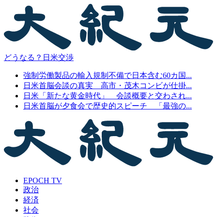
どうなる？日米交渉
強制労働製品の輸入規制不備で日本含む60カ国...
日米首脳会談の真実 高市・茂木コンビが仕掛...
日米「新たな黄金時代」 会談概要と交わされ...
日米首脳が夕食会で歴史的スピーチ 「最強の...
EPOCH TV
政治
経済
社会