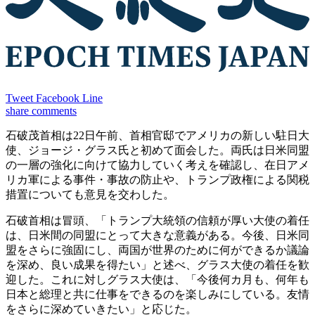
Tweet
Facebook
Line
share
comments
石破茂首相は22日午前、首相官邸でアメリカの新しい駐日大
使、ジョージ・グラス氏と初めて面会した。両氏は日米同盟
の一層の強化に向けて協力していく考えを確認し、在日アメ
リカ軍による事件・事故の防止や、トランプ政権による関税
措置についても意見を交わした。
石破首相は冒頭、「トランプ大統領の信頼が厚い大使の着任
は、日米間の同盟にとって大きな意義がある。今後、日米同
盟をさらに強固にし、両国が世界のために何ができるか議論
を深め、良い成果を得たい」と述べ、グラス大使の着任を歓
迎した。これに対しグラス大使は、「今後何カ月も、何年も
日本と総理と共に仕事をできるのを楽しみにしている。友情
をさらに深めていきたい」と応じた。