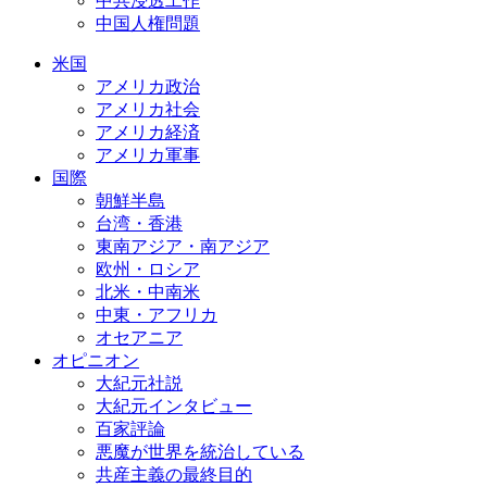
中共浸透工作
中国人権問題
米国
アメリカ政治
アメリカ社会
アメリカ経済
アメリカ軍事
国際
朝鮮半島
台湾・香港
東南アジア・南アジア
欧州・ロシア
北米・中南米
中東・アフリカ
オセアニア
オピニオン
大紀元社説
大紀元インタビュー
百家評論
悪魔が世界を統治している
共産主義の最終目的