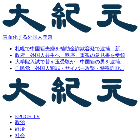
表面化する外国人問題
札幌で中国籍夫婦を補助金詐欺容疑で逮捕 新...
政府 外国人共生へ「秩序」重視の意見書を受領
大学院入試で替え玉受験か 中国籍の男を逮捕...
自民党 外国人犯罪・サイバー攻撃・特殊詐欺...
EPOCH TV
政治
経済
社会