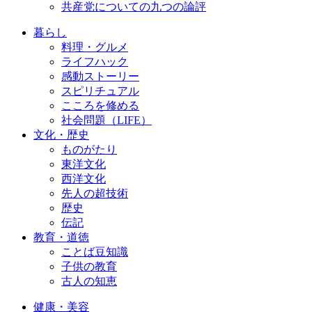
共産党についての九つの論評
暮らし
料理・グルメ
ライフハック
感動ストーリー
スピリチュアル
こころを修める
社会問題（LIFE）
文化・歴史
ものがたり
東洋文化
西洋文化
先人の超技術
歴史
伝記
教育・道徳
ことば豆知識
子供の教育
古人の知恵
健康・美容