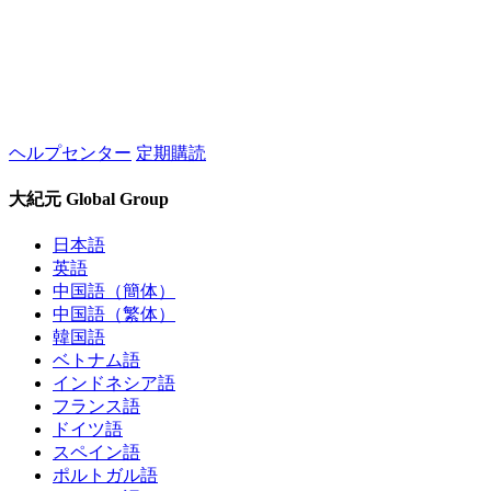
ヘルプセンター
定期購読
大紀元 Global Group
日本語
英語
中国語（簡体）
中国語（繁体）
韓国語
ベトナム語
インドネシア語
フランス語
ドイツ語
スペイン語
ポルトガル語