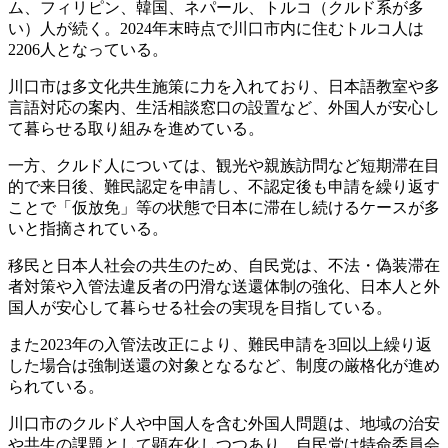
ム、フィリピン、韓国、ネパール、トルコ（クルド系が多
い）人が続く。2024年末時点で川口市内に住むトルコ人は
2206人となっている。
川口市は多文化共生施策に力を入れており、日本語教室や多
言語対応の案内、生活相談窓口の設置など、外国人が安心し
て暮らせる取り組みを進めている。
一方、クルド人については、観光や親族訪問など短期滞在目
的で来日後、難民認定を申請し、不認定後も申請を繰り返す
ことで「仮放免」等の状態で日本に滞在し続けるケースが多
いと指摘されている。
移民と日本人社会の共生のため、自民党は、不法・偽装滞在
者対策や入管法違反者の円滑な送還体制の強化、日本人と外
国人が安心して暮らせる社会の実現を目指している。
また2023年の入管法改正により、難民申請を3回以上繰り返
した場合は強制送還の対象となるなど、制度の厳格化が進め
られている。
川口市のクルド人や中国人を含む外国人問題は、地域の治安
や共生の課題として顕在化しつつあり、自民党は特命委員会