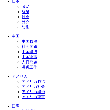
日本
政治
経済
社会
外交
防衛
中国
中国政治
社会問題
中国経済
中国軍事
人権問題
浸透工作
アメリカ
アメリカ政治
アメリカ社会
アメリカ経済
アメリカ軍事
国際