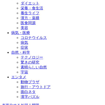
ダイエット
栄養・食生活
養生ライフ
漢方・薬膳
医食同源
美容
病気・医療
コロナウイルス
病気
症状
自然・科学
テクノロジー
驚きの研究
素晴らしい自然
宇宙
エンタメ
動物プラザ
旅行・アウトドア
面白ネタ
漢字パズル