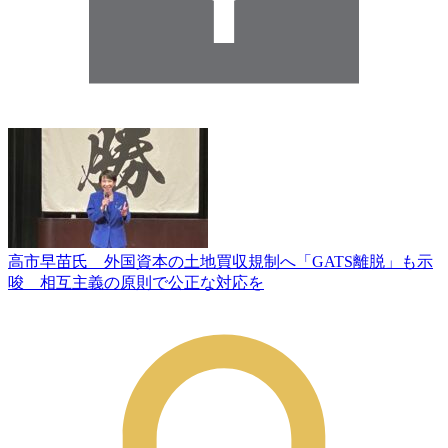
高市早苗氏 外国資本の土地買収規制へ「GATS離脱」も示
唆 相互主義の原則で公正な対応を