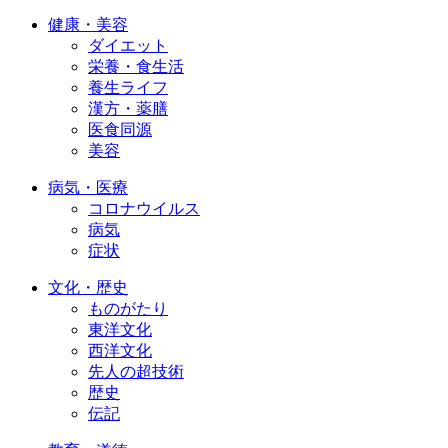
健康・美容
ダイエット
栄養・食生活
養生ライフ
漢方・薬膳
医食同源
美容
病気・医療
コロナウイルス
病気
症状
文化・歴史
ものがたり
東洋文化
西洋文化
先人の超技術
歴史
伝記