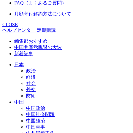
FAQ（よくあるご質問）
月額寄付解約方法について
CLOSE
ヘルプセンター
定期購読
編集部おすすめ
中国共産党脱退の大波
新着記事
日本
政治
経済
社会
外交
防衛
中国
中国政治
中国社会問題
中国経済
中国軍事