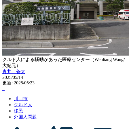
クルド人による騒動があった医療センター（Wenliang Wang/
大紀元）
青井 蒼太
2025/05/14
更新: 2025/05/23
川口市
クルド人
移民
外国人問題