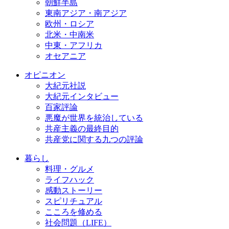
朝鮮半島
東南アジア・南アジア
欧州・ロシア
北米・中南米
中東・アフリカ
オセアニア
オピニオン
大紀元社説
大紀元インタビュー
百家評論
悪魔が世界を統治している
共産主義の最終目的
共産党に関する九つの評論
暮らし
料理・グルメ
ライフハック
感動ストーリー
スピリチュアル
こころを修める
社会問題（LIFE）