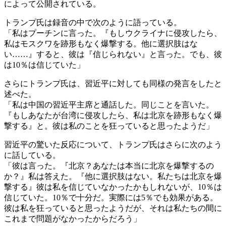
によって公開されている。
トランプ氏は録音の中で次のように語っている。
「私はプーチンに言った。『もしウクライナに侵攻したら、
私はモスクワを跡形もなく爆撃する。他に選択肢はな
い……』すると、彼は『信じられない』と言った。でも、彼
は10％は信じていた」
さらにトランプ氏は、習近平に対しても同様の発言をしたと
述べた。
「私は中国の習近平主席と通話した。同じことを言いた。
『もしあなたが台湾に侵攻したら、私は北京を跡形もなく爆
撃する』と。彼は私のことを狂っていると思ったようだ」
習近平の驚いた反応について、トランプ氏はさらに次のよう
に話している。
「彼は言った。『北京？あなたは本当に北京を爆撃するの
か？』私は答えた。『他に選択肢はない。私たちは北京を爆
撃する』彼は私を信じていなかったかもしれないが、10％は
信じていた。10％で十分だ。実際には5％でも効果がある。
彼は私を狂っていると思ったようだが、それは私たちの間に
これまで問題がなかったからだろう」