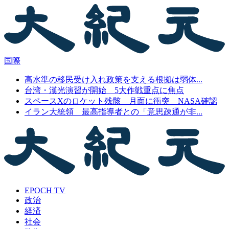
国際
高水準の移民受け入れ政策を支える根拠は弱体...
台湾・漢光演習が開始 5大作戦重点に焦点
スペースXのロケット残骸 月面に衝突 NASA確認
イラン大統領 最高指導者との「意思疎通が非...
EPOCH TV
政治
経済
社会