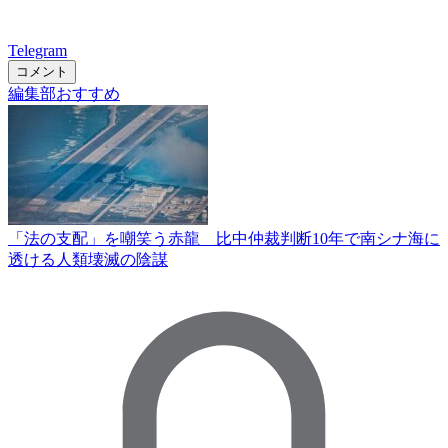
Telegram
コメント
編集部おすすめ
「法の支配」を嘲笑う赤龍 比中仲裁判断10年で南シナ海に
透ける人類壊滅の陰謀