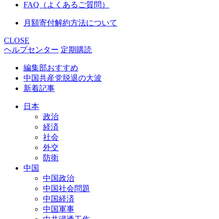
FAQ（よくあるご質問）
月額寄付解約方法について
CLOSE
ヘルプセンター
定期購読
編集部おすすめ
中国共産党脱退の大波
新着記事
日本
政治
経済
社会
外交
防衛
中国
中国政治
中国社会問題
中国経済
中国軍事