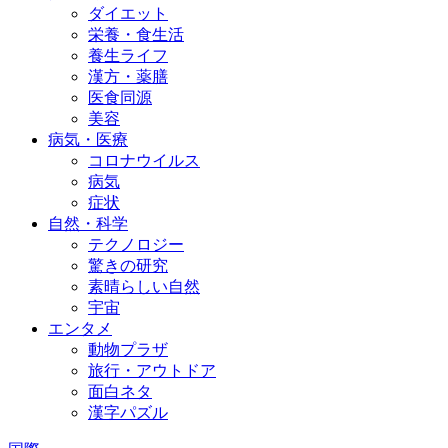
ダイエット
栄養・食生活
養生ライフ
漢方・薬膳
医食同源
美容
病気・医療
コロナウイルス
病気
症状
自然・科学
テクノロジー
驚きの研究
素晴らしい自然
宇宙
エンタメ
動物プラザ
旅行・アウトドア
面白ネタ
漢字パズル