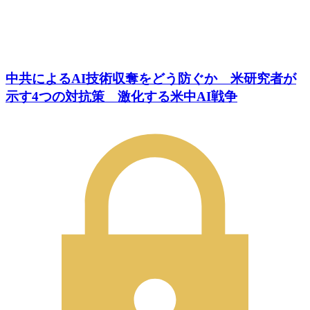
中共によるAI技術収奪をどう防ぐか 米研究者が
示す4つの対抗策 激化する米中AI戦争