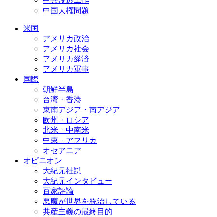
中共浸透工作
中国人権問題
米国
アメリカ政治
アメリカ社会
アメリカ経済
アメリカ軍事
国際
朝鮮半島
台湾・香港
東南アジア・南アジア
欧州・ロシア
北米・中南米
中東・アフリカ
オセアニア
オピニオン
大紀元社説
大紀元インタビュー
百家評論
悪魔が世界を統治している
共産主義の最終目的