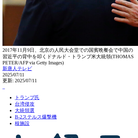
2017年11月9日、北京の人民大会堂での国賓晩餐会で中国の
習近平の背中を叩くドナルド・トランプ米大統領(THOMAS
PETER/AFP via Getty Images)
新唐人テレビ
2025/07/11
更新: 2025/07/11
トランプ氏
台湾侵攻
大統領選
B-2ステルス爆撃機
核施設