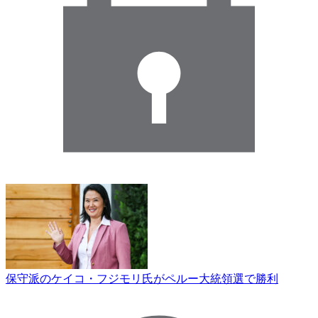
保守派のケイコ・フジモリ氏がペルー大統領選で勝利