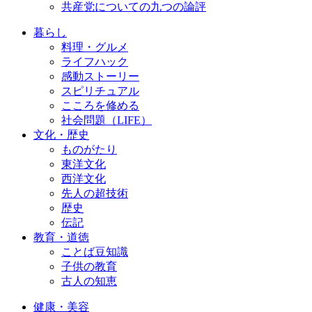
共産党についての九つの論評
暮らし
料理・グルメ
ライフハック
感動ストーリー
スピリチュアル
こころを修める
社会問題（LIFE）
文化・歴史
ものがたり
東洋文化
西洋文化
先人の超技術
歴史
伝記
教育・道徳
ことば豆知識
子供の教育
古人の知恵
健康・美容