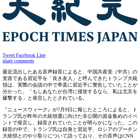
Tweet
Facebook
Line
share
comments
最近流出したある音声録音によると、中国共産党（中共）の
党首である習近平を「良き友人」と呼んできたトランプ大統
領は、実際の会談の中で率直に習近平に警告していたことが
分かった。「もしあなたが台湾に侵攻するなら、私は北京を
爆撃する」と発言したとされている。
『ニュースウィーク』が7月9日に報じたところによると、ト
ランプ氏が昨年の大統領選に向けた非公開の資金集めのイベ
ントで発言し、録音されていたことが明らかになった。この
録音の中で、トランプ氏は自身と習近平、ロシアのプーチン
大統領とのやり取りについて語っており、その音声はCNN