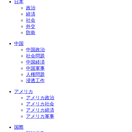
日本
政治
経済
社会
外交
防衛
中国
中国政治
社会問題
中国経済
中国軍事
人権問題
浸透工作
アメリカ
アメリカ政治
アメリカ社会
アメリカ経済
アメリカ軍事
国際