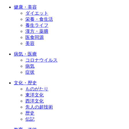
健康・美容
ダイエット
栄養・食生活
養生ライフ
漢方・薬膳
医食同源
美容
病気・医療
コロナウイルス
病気
症状
文化・歴史
ものがたり
東洋文化
西洋文化
先人の超技術
歴史
伝記