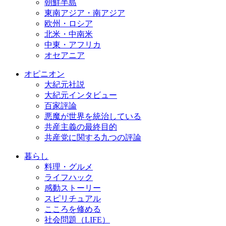
朝鮮半島
東南アジア・南アジア
欧州・ロシア
北米・中南米
中東・アフリカ
オセアニア
オピニオン
大紀元社説
大紀元インタビュー
百家評論
悪魔が世界を統治している
共産主義の最終目的
共産党に関する九つの評論
暮らし
料理・グルメ
ライフハック
感動ストーリー
スピリチュアル
こころを修める
社会問題（LIFE）