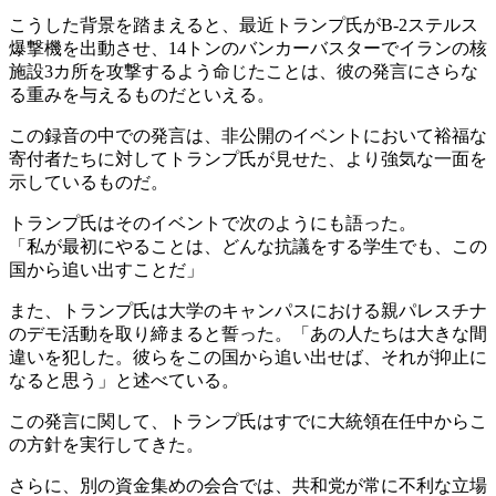
こうした背景を踏まえると、最近トランプ氏がB-2ステルス
爆撃機を出動させ、14トンのバンカーバスターでイランの核
施設3カ所を攻撃するよう命じたことは、彼の発言にさらな
る重みを与えるものだといえる。
この録音の中での発言は、非公開のイベントにおいて裕福な
寄付者たちに対してトランプ氏が見せた、より強気な一面を
示しているものだ。
トランプ氏はそのイベントで次のようにも語った。
「私が最初にやることは、どんな抗議をする学生でも、この
国から追い出すことだ」
また、トランプ氏は大学のキャンパスにおける親パレスチナ
のデモ活動を取り締まると誓った。「あの人たちは大きな間
違いを犯した。彼らをこの国から追い出せば、それが抑止に
なると思う」と述べている。
この発言に関して、トランプ氏はすでに大統領在任中からこ
の方針を実行してきた。
さらに、別の資金集めの会合では、共和党が常に不利な立場