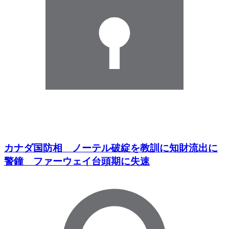
カナダ国防相 ノーテル破綻を教訓に知財流出に
警鐘 ファーウェイ台頭期に失速