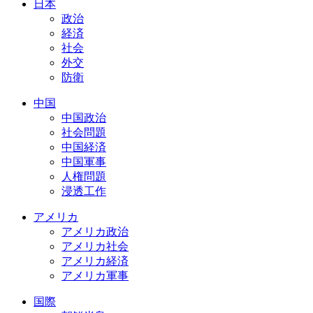
日本
政治
経済
社会
外交
防衛
中国
中国政治
社会問題
中国経済
中国軍事
人権問題
浸透工作
アメリカ
アメリカ政治
アメリカ社会
アメリカ経済
アメリカ軍事
国際