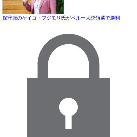
保守派のケイコ・フジモリ氏がペルー大統領選で勝利