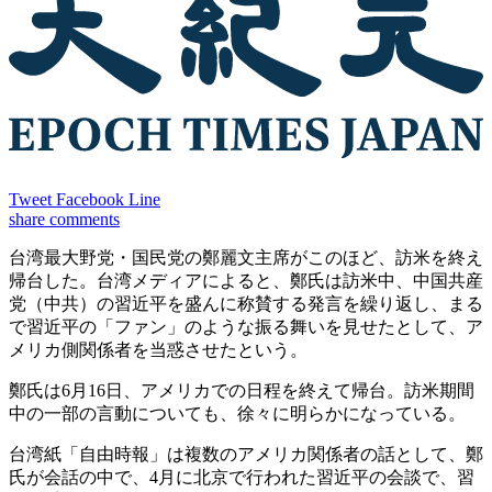
Tweet
Facebook
Line
share
comments
台湾最大野党・国民党の鄭麗文主席がこのほど、訪米を終え
帰台した。台湾メディアによると、鄭氏は訪米中、中国共産
党（中共）の習近平を盛んに称賛する発言を繰り返し、まる
で習近平の「ファン」のような振る舞いを見せたとして、ア
メリカ側関係者を当惑させたという。
鄭氏は6月16日、アメリカでの日程を終えて帰台。訪米期間
中の一部の言動についても、徐々に明らかになっている。
台湾紙「自由時報」は複数のアメリカ関係者の話として、鄭
氏が会話の中で、4月に北京で行われた習近平の会談で、習