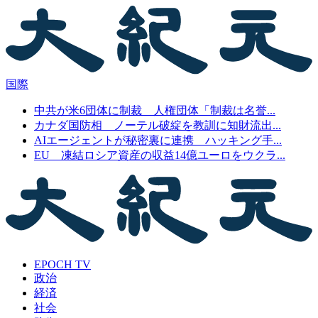
国際
中共が米6団体に制裁 人権団体「制裁は名誉...
カナダ国防相 ノーテル破綻を教訓に知財流出...
AIエージェントが秘密裏に連携 ハッキング手...
EU 凍結ロシア資産の収益14億ユーロをウクラ...
EPOCH TV
政治
経済
社会