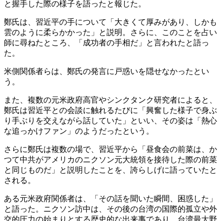
と握手した際の様子を語ったと報じた。
鄭氏は、習近平の手について「大きくて厚みがあり、しかも
雲のように柔らかかった」と説明。さらに、このことを占い
師に尋ねたところ、「成功者の手相だ」と言われたと語っ
た。
米側関係者らは、鄭氏の発言に戸惑いを隠せなかったとい
う。
また、複数の元米政府高官やシンクタンク研究者によると、
鄭氏は習近平との会談に触れるたびに「興奮した様子で身ぶ
り手ぶりを交えながら話していた」といい、その姿は「熱心
な追っかけファン」のようだったという。
さらに鄭氏は複数の場で、習近平から「昼食会の前菜は、か
つて中共がアメリカのニクソン元大統領を接待した際の前菜
と同じものだ」と説明したことを、誇らしげに語っていたと
される。
ある元米政府関係者は、「その話を聞いた瞬間、困惑した」
と語った。ニクソン訪中は、その後の台湾の国際的孤立や外
交的圧力の始まりとする歴史的な出来事であり、台湾最大野