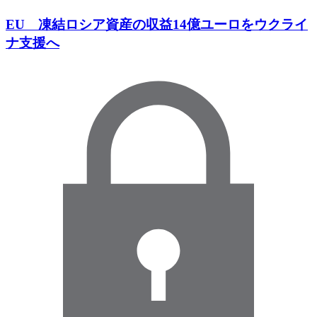
EU 凍結ロシア資産の収益14億ユーロをウクライ
ナ支援へ