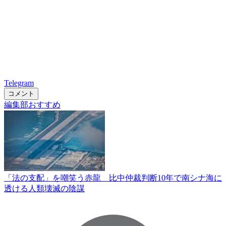
Telegram
コメント
編集部おすすめ
「法の支配」を嘲笑う赤龍 比中仲裁判断10年で南シナ海に
透ける人類壊滅の陰謀