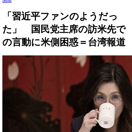
国際
「習近平ファンのようだっ
た」 国民党主席の訪米先で
の言動に米側困惑＝台湾報道