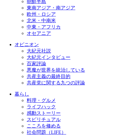
朝鮮半島
東南アジア・南アジア
欧州・ロシア
北米・中南米
中東・アフリカ
オセアニア
オピニオン
大紀元社説
大紀元インタビュー
百家評論
悪魔が世界を統治している
共産主義の最終目的
共産党に関する九つの評論
暮らし
料理・グルメ
ライフハック
感動ストーリー
スピリチュアル
こころを修める
社会問題（LIFE）