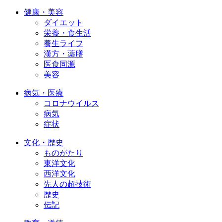
健康・美容
ダイエット
栄養・食生活
養生ライフ
漢方・薬膳
医食同源
美容
病気・医療
コロナウイルス
病気
症状
文化・歴史
ものがたり
東洋文化
西洋文化
先人の超技術
歴史
伝記