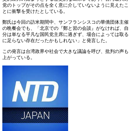
党のトップがその点を全く意に介していないように見えたこ
とに衝撃を受けたとしている。
鄭氏は今回の訪米期間中、サンフランシスコの華僑団体主催
の晩餐会でも、「北京での『鄭と習の会談』がなければ、自
分は単なる平凡な国民党主席に過ぎず、場合によっては取る
に足らない存在だったかもしれない」と発言した。
この発言は台湾政界や社会で大きな議論を呼び、批判の声も
上がっている。