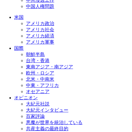
中共浸透工作
中国人権問題
米国
アメリカ政治
アメリカ社会
アメリカ経済
アメリカ軍事
国際
朝鮮半島
台湾・香港
東南アジア・南アジア
欧州・ロシア
北米・中南米
中東・アフリカ
オセアニア
オピニオン
大紀元社説
大紀元インタビュー
百家評論
悪魔が世界を統治している
共産主義の最終目的