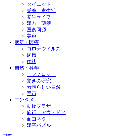
ダイエット
栄養・食生活
養生ライフ
漢方・薬膳
医食同源
美容
病気・医療
コロナウイルス
病気
症状
自然・科学
テクノロジー
驚きの研究
素晴らしい自然
宇宙
エンタメ
動物プラザ
旅行・アウトドア
面白ネタ
漢字パズル