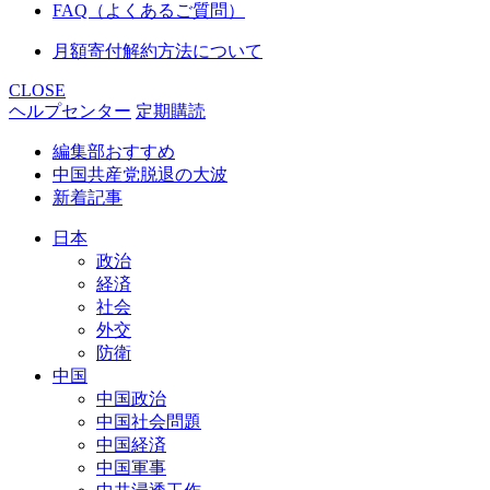
FAQ（よくあるご質問）
月額寄付解約方法について
CLOSE
ヘルプセンター
定期購読
編集部おすすめ
中国共産党脱退の大波
新着記事
日本
政治
経済
社会
外交
防衛
中国
中国政治
中国社会問題
中国経済
中国軍事