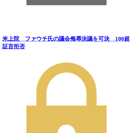
米上院 ファウチ氏の議会侮辱決議を可決 100超
証言拒否