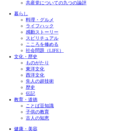
共産党についての九つの論評
暮らし
料理・グルメ
ライフハック
感動ストーリー
スピリチュアル
こころを修める
社会問題（LIFE）
文化・歴史
ものがたり
東洋文化
西洋文化
先人の超技術
歴史
伝記
教育・道徳
ことば豆知識
子供の教育
古人の知恵
健康・美容