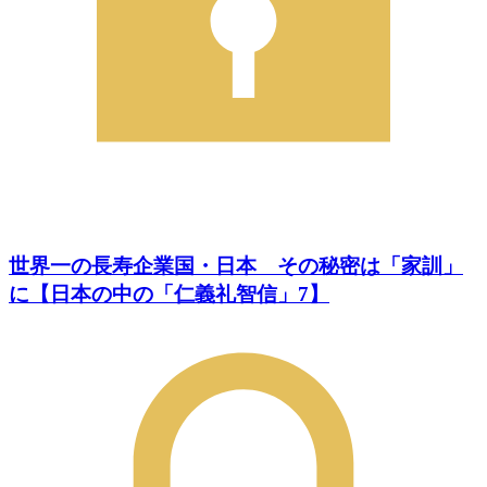
世界一の長寿企業国・日本 その秘密は「家訓」
に【日本の中の「仁義礼智信」7】