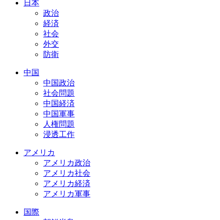
日本
政治
経済
社会
外交
防衛
中国
中国政治
社会問題
中国経済
中国軍事
人権問題
浸透工作
アメリカ
アメリカ政治
アメリカ社会
アメリカ経済
アメリカ軍事
国際