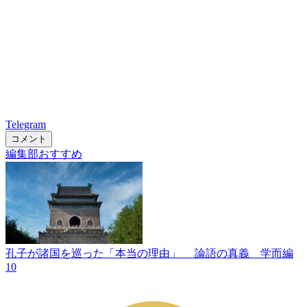
Telegram
コメント
編集部おすすめ
孔子が諸国を巡った「本当の理由」 論語の真義 学而編
10