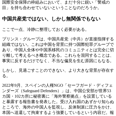
国際安全保障の枠組みにおいて、まだ十分に鋭い「警戒の
目」を持ち合わせていないということなのだろうか。
中国共産党ではない、しかし無関係でもない
ここで一点、冷静に整理しておく必要がある。
プリンス・グループは、中国共産党（中共）が直接指揮する
組織ではない。これは中国を背景に持つ国際犯罪グループで
あり、中国人全体や中国系移民のコミュニティとは完全に切
り離して考えるべき概念である。これらを混同することは、
事実に反するだけでなく、不当な偏見を生む原因にもなる。
しかし、見過ごすことのできない、より大きな背景が存在す
る。
2022年9月、スペインの人権NGO「セーフガード・ディフェ
ンダーズ（Safeguard Defenders）」は、中国公安部が世界53
カ国・102カ所に秘密裏に「海外警察拠点」を設置している
と暴露する報告書を発表した。受け入れ国のあずかり知らぬ
ところで、海外の中国人を監視し、反体制派に圧力をかけ、
本国へ送還して拘束するよう強要しているという内容だ。報