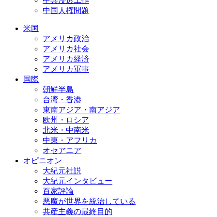
中共浸透工作
中国人権問題
米国
アメリカ政治
アメリカ社会
アメリカ経済
アメリカ軍事
国際
朝鮮半島
台湾・香港
東南アジア・南アジア
欧州・ロシア
北米・中南米
中東・アフリカ
オセアニア
オピニオン
大紀元社説
大紀元インタビュー
百家評論
悪魔が世界を統治している
共産主義の最終目的