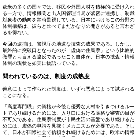
欧米の多くの国々では、移民や外国人材を積極的に受け入れ
る一方で、情報機関と出入国管理当局が緊密に連携し、制裁
対象者の動向を常時監視している。日本におけるこの分野の
体制構築は、彼らと比べてまだかなりの開きがあると言わざ
るを得ない。
今回の逮捕は、警視庁の地道な捜査の成果である。しかし、
最終的に突破口となったのが「虚偽の住民票」という比較的
微罪とも言える違反であったこと自体が、日本の捜査・情報
体制の現状を如実に物語っている。
問われているのは、制度の成熟度
善意によって作られた制度は、いずれ悪意によって試される
ことになる。
「高度専門職」の資格が今後も優秀な人材を引きつけるルー
トであり続けるためには、入り口における厳格な審査の目が
不可欠である。住民票制度が市民生活の基盤であり続けるた
めには、虚偽の申請を見抜くメカニズムが必要である。そし
て、日本が国際社会で信頼され続けるためには、欧米の情報