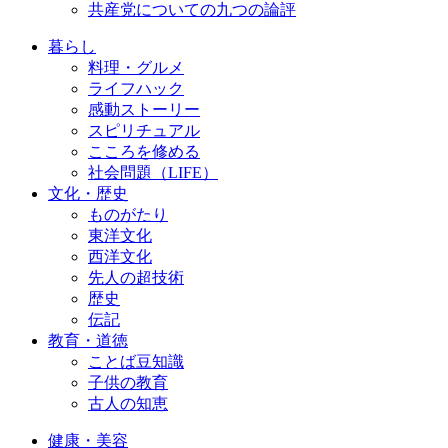
共産党についての九つの論評
暮らし
料理・グルメ
ライフハック
感動ストーリー
スピリチュアル
こころを修める
社会問題（LIFE）
文化・歴史
ものがたり
東洋文化
西洋文化
先人の超技術
歴史
伝記
教育・道徳
ことば豆知識
子供の教育
古人の知恵
健康・美容