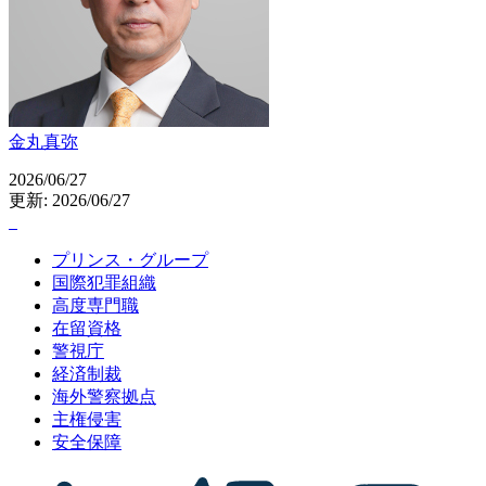
金丸真弥
2026/06/27
更新: 2026/06/27
プリンス・グループ
国際犯罪組織
高度専門職
在留資格
警視庁
経済制裁
海外警察拠点
主権侵害
安全保障