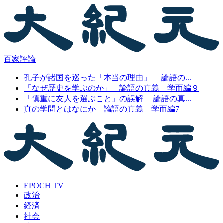
百家評論
孔子が諸国を巡った「本当の理由」 論語の...
「なぜ歴史を学ぶのか」 論語の真義 学而編９
「慎重に友人を選ぶこと」の誤解 論語の真...
真の学問とはなにか 論語の真義 学而編7
EPOCH TV
政治
経済
社会