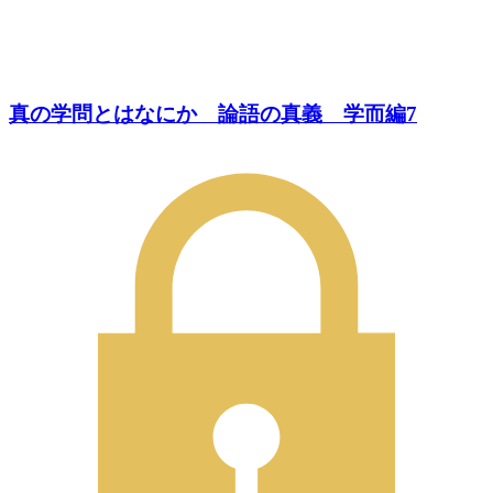
真の学問とはなにか 論語の真義 学而編7