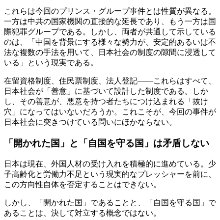
これらは今回のプリンス・グループ事件とは性質が異なる。
一方は中共の国家機関の直接的な延長であり、もう一方は国
際犯罪グループである。しかし、両者が共通して示している
のは、「中国を背景にする様々な勢力が、安定的あるいは不
法な複数の手法を用いて、日本社会の制度の隙間に浸透して
いる」という現実である。
在留資格制度、住民票制度、法人登記――これらはすべて、
日本社会が「善意」に基づいて設計した制度である。しか
し、その善意が、悪意を持つ者たちにつけ込まれる「抜け
穴」になってはいないだろうか。これこそが、今回の事件が
日本社会に突きつけている問いにほかならない。
「開かれた国」と「自国を守る国」は矛盾しない
日本は現在、外国人材の受け入れを積極的に進めている。少
子高齢化と労働力不足という現実的なプレッシャーを前に、
この方向性自体を否定することはできない。
しかし、「開かれた国」であることと、「自国を守る国」で
あることは、決して対立する概念ではない。