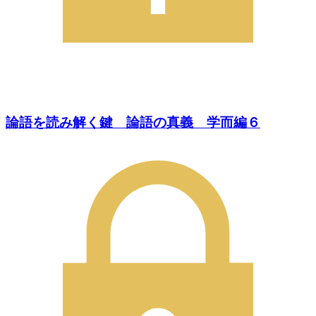
論語を読み解く鍵 論語の真義 学而編６