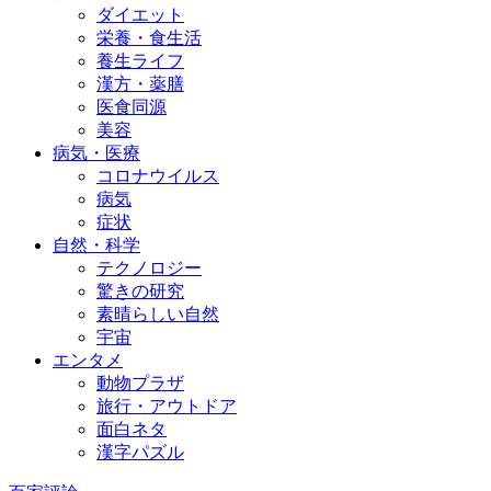
ダイエット
栄養・食生活
養生ライフ
漢方・薬膳
医食同源
美容
病気・医療
コロナウイルス
病気
症状
自然・科学
テクノロジー
驚きの研究
素晴らしい自然
宇宙
エンタメ
動物プラザ
旅行・アウトドア
面白ネタ
漢字パズル