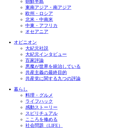
朝鮮半島
東南アジア・南アジア
欧州・ロシア
北米・中南米
中東・アフリカ
オセアニア
オピニオン
大紀元社説
大紀元インタビュー
百家評論
悪魔が世界を統治している
共産主義の最終目的
共産党に関する九つの評論
暮らし
料理・グルメ
ライフハック
感動ストーリー
スピリチュアル
こころを修める
社会問題（LIFE）