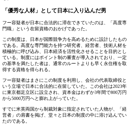
「優秀な人材」として日本に入り込んだ男
フー容疑者が日本に合法的に滞在できていたのは、「高度専
門職」という在留資格のおかげであった。
この制度は、日本が国際競争力を高めるために設計したもの
である。高度な専門能力を持つ研究者、経営者、技術人材を
積極的に呼び込み、日本経済を活性化させることを目的とし
ている。制度にはポイント制の審査が導入されており、一定
の基準を満たした者は、通常のルートよりも早く永住権を取
得する資格を得られる。
フー容疑者はまさにこの制度を利用し、会社の代表取締役と
いう立場で日本に合法的に在留していた。この会社は2023年
に東京都足立区に設立され、資本金はわずか3年間で800万円
から5000万円へと膨れ上がっていた。
すでに米英両国から制裁対象に指定されていた人物が、「経
営者」の肩書を掲げ、堂々と日本の制度の中に溶け込んでい
たのである。