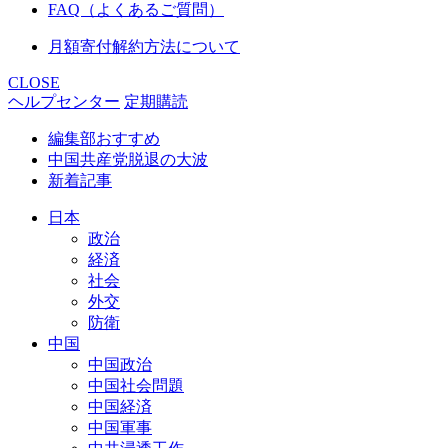
FAQ（よくあるご質問）
月額寄付解約方法について
CLOSE
ヘルプセンター
定期購読
編集部おすすめ
中国共産党脱退の大波
新着記事
日本
政治
経済
社会
外交
防衛
中国
中国政治
中国社会問題
中国経済
中国軍事