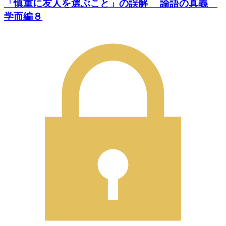
「慎重に友人を選ぶこと」の誤解 論語の真義
学而編８