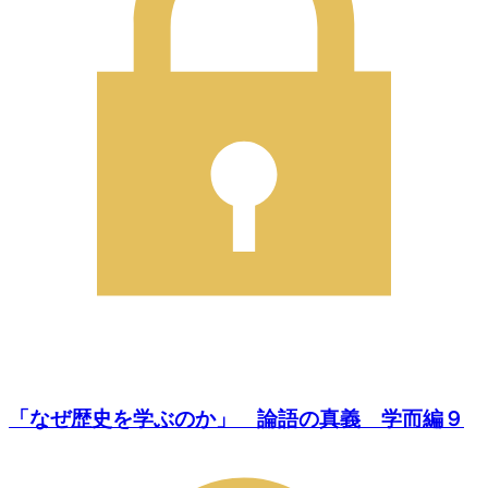
「なぜ歴史を学ぶのか」 論語の真義 学而編９