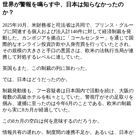
世界が警報を鳴らす中、日本は知らなかったの
か？
2025年10月、米財務省と司法省は共同で、プリンス・グルー
プに関連する個人および法人計146件に対して経済制裁を発
動した。カンボジアを拠点に「コールセンター」を通じて国
際的なオンライン投資詐欺や人身売買を行っていたとされ、
その規模の大きさと手口の悪質さは、欧米の法執行当局が連
携して対処するレベルに達していた。
英国もまた、この制裁の列に加わった。
では、日本はどうだったのか。
制裁発動後も、フー容疑者は日本国内で活動を続け、大阪の
複数の高級ホテルを転々としていた。警視庁がその足取りを
掴み、逮捕に至ったのは今年6月のことである。欧米の制裁
から実に8カ月が経過していた。
この8カ月の空白は何を意味するのだろうか。
情報共有の遅れか。制度間の連携不足か。あるいは、日本が