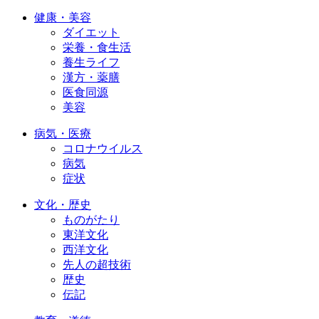
健康・美容
ダイエット
栄養・食生活
養生ライフ
漢方・薬膳
医食同源
美容
病気・医療
コロナウイルス
病気
症状
文化・歴史
ものがたり
東洋文化
西洋文化
先人の超技術
歴史
伝記