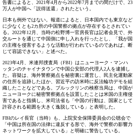
告書によると、2021年4月から2022年7月までの間だけで、23
万人が中国へ「説得送還」されたという。
日本も例外ではない。報道によると、日本国内でも東京など
に少なくとも2カ所の中国警察の拠点が存在するとされてい
る。2022年12月、当時の松野博一官房長官は記者会見で、外
交ルートを通じて中国側に申し入れを行ったとし、「我が国
の主権を侵害するような活動が行われているのであれば、断
じて容認できない」と述べた。
2023年4月、米連邦捜査局（FBI）はニューヨーク・マンハ
ッタンのチャイナタウンで中国公安部の代理人2人を逮捕し
た。容疑は、海外警察拠点を秘密裏に運営し、民主化運動家
の住所を追跡したほか、習近平の訪米時に反法輪功デモを組
織したことなどである。ブルックリンの検察当局は、中国が
ニューヨークに秘密警察拠点を設置したことは米国の主権侵
害であると指摘し、米司法省も「中国の行動は、国家として
許容される範囲を大きく逸脱している」と表明した。
FBIのレイ長官（当時）も、上院安全保障委員会の公聴会で
「中国は所在国の法律に違反する形で、海外で警察の影響力
ネットワークを拡大している」と明確に警告している。