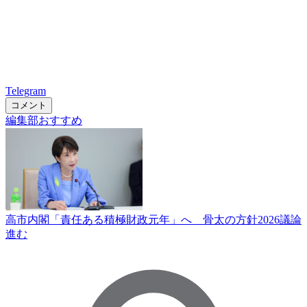
Telegram
コメント
編集部おすすめ
高市内閣「責任ある積極財政元年」へ 骨太の方針2026議論
進む