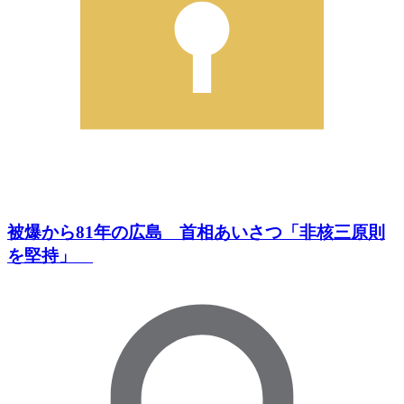
被爆から81年の広島 首相あいさつ「非核三原則
を堅持」