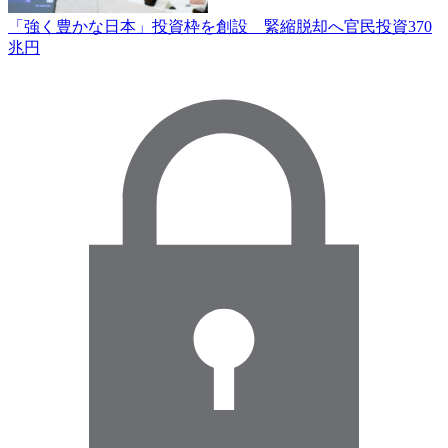
「強く豊かな日本」投資枠を創設 緊縮脱却へ官民投資370
兆円