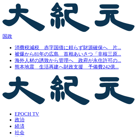
国政
消費税減税 赤字国債に頼らず財源確保へ 片...
被爆から81年の広島 首相あいさつ「非核三原...
海外人材の誘致から管理へ 政府が永住許可の...
熊本地震 生活再建へ財政支援 予備費242億...
EPOCH TV
政治
経済
社会