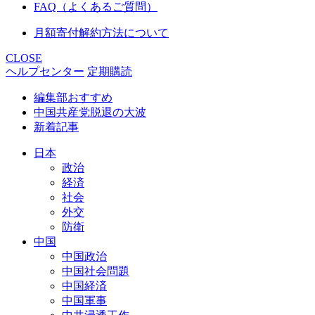
FAQ（よくあるご質問）
月額寄付解約方法について
CLOSE
ヘルプセンター
定期購読
編集部おすすめ
中国共産党脱退の大波
新着記事
日本
政治
経済
社会
外交
防衛
中国
中国政治
中国社会問題
中国経済
中国軍事