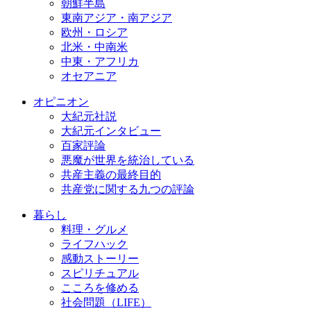
朝鮮半島
東南アジア・南アジア
欧州・ロシア
北米・中南米
中東・アフリカ
オセアニア
オピニオン
大紀元社説
大紀元インタビュー
百家評論
悪魔が世界を統治している
共産主義の最終目的
共産党に関する九つの評論
暮らし
料理・グルメ
ライフハック
感動ストーリー
スピリチュアル
こころを修める
社会問題（LIFE）