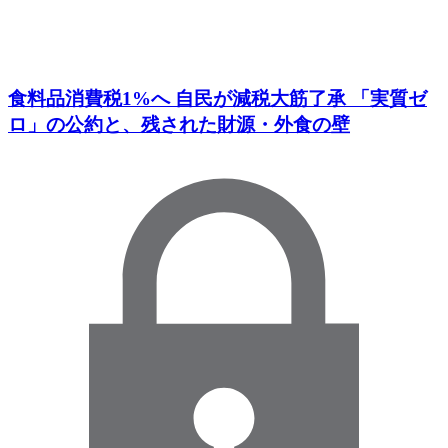
食料品消費税1%へ 自民が減税大筋了承 「実質ゼ
ロ」の公約と、残された財源・外食の壁