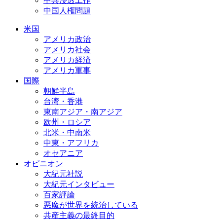
中共浸透工作
中国人権問題
米国
アメリカ政治
アメリカ社会
アメリカ経済
アメリカ軍事
国際
朝鮮半島
台湾・香港
東南アジア・南アジア
欧州・ロシア
北米・中南米
中東・アフリカ
オセアニア
オピニオン
大紀元社説
大紀元インタビュー
百家評論
悪魔が世界を統治している
共産主義の最終目的