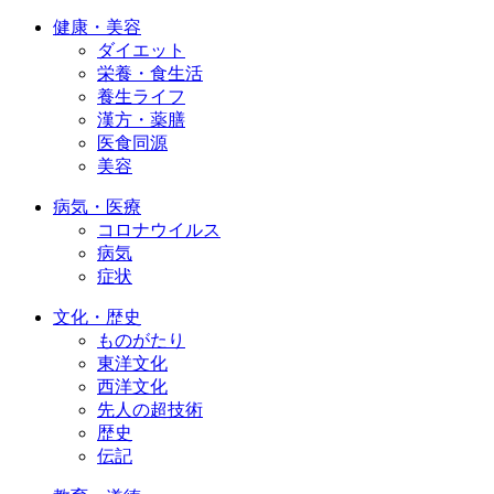
健康・美容
ダイエット
栄養・食生活
養生ライフ
漢方・薬膳
医食同源
美容
病気・医療
コロナウイルス
病気
症状
文化・歴史
ものがたり
東洋文化
西洋文化
先人の超技術
歴史
伝記