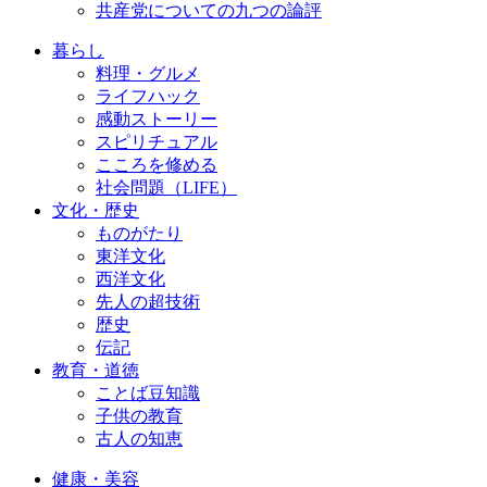
共産党についての九つの論評
暮らし
料理・グルメ
ライフハック
感動ストーリー
スピリチュアル
こころを修める
社会問題（LIFE）
文化・歴史
ものがたり
東洋文化
西洋文化
先人の超技術
歴史
伝記
教育・道徳
ことば豆知識
子供の教育
古人の知恵
健康・美容