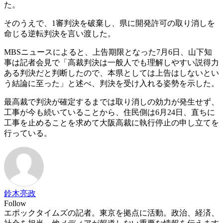
た。
そのうえで、1審判決を破棄し、県に開発許可の取り消しを
命じる逆転判決を言い渡した。
MBSニュースによると、上告期限となった7月6日、山下知
事は記者会見で「高裁判決は一般人でも理解しやすい説得力
ある判決だと判断したので、本県としては上告はしないとい
う結論に至った」と述べ、判決を受け入れる姿勢を示した。
最高裁で判決が確定するまでは取り消しの効力が発生せず、
工事が今も続いていることから、住民側は6月24日、直ちに
工事を止めることを求めて大阪高裁に執行停止の申し立てを
行っている。
鈴木亮政
Follow
エポックタイムズの記者。東京を拠点に活動。政治、経済、