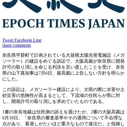
Tweet
Facebook
Line
share
comments
奈良県平群町で計画されている大規模太陽光発電施設（メガ
ソーラー）の建設をめぐる訴訟で、大阪高裁が奈良県に開発
許可の取り消しを命じる判決を言い渡したことを受け、奈良
県の山下真知事は7月6日、最高裁に上告しない方針を明らか
にした。
この訴訟は、メガソーラー建設により、大雨の際に水害や土
砂災害の危険性が高まるとして、下流域の住民らが県に対
し、開発許可の取り消しを求めていたものである。
1審の奈良地裁は住民側の訴えを退けたが、2審の大阪高裁は
6月18日、「奈良県の審査基準やその適用について不合理な
点があり、看過しがたいほど重大なもので違法だ」と指摘し