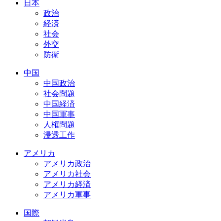
日本
政治
経済
社会
外交
防衛
中国
中国政治
社会問題
中国経済
中国軍事
人権問題
浸透工作
アメリカ
アメリカ政治
アメリカ社会
アメリカ経済
アメリカ軍事
国際