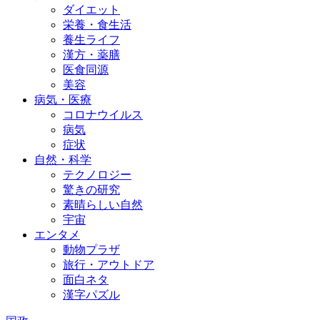
ダイエット
栄養・食生活
養生ライフ
漢方・薬膳
医食同源
美容
病気・医療
コロナウイルス
病気
症状
自然・科学
テクノロジー
驚きの研究
素晴らしい自然
宇宙
エンタメ
動物プラザ
旅行・アウトドア
面白ネタ
漢字パズル