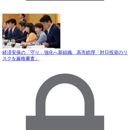
経済安保の「守り」強化へ新組織 高市総理「対日投資のリ
スクを厳格審査」