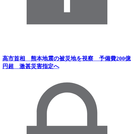
高市首相 熊本地震の被災地を視察 予備費200億
円超 激甚災害指定へ