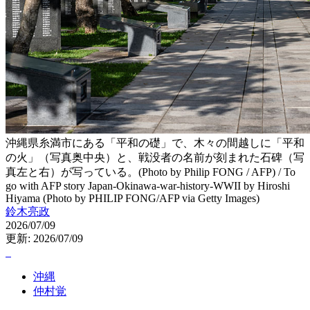
沖縄県糸満市にある「平和の礎」で、木々の間越しに「平和
の火」（写真奥中央）と、戦没者の名前が刻まれた石碑（写
真左と右）が写っている。(Photo by Philip FONG / AFP) / To
go with AFP story Japan-Okinawa-war-history-WWII by Hiroshi
Hiyama (Photo by PHILIP FONG/AFP via Getty Images)
鈴木亮政
2026/07/09
更新: 2026/07/09
沖縄
仲村覚