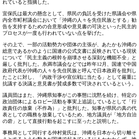
れていると指摘した。
宜保氏は最大の懸念として、県民の負託を受けた県議会や県
内全市町村議会において「沖縄の人々を先住民族とする」勧
告を支持するための合意形成や意見書の可決といった民主的
プロセスが一度も行われていない点を挙げた。
その上で、一部の活動勢力や団体の主張が、あたかも沖縄の
総意であるかのように国連の公式文書に反映されている現状
について「民主主義の根幹を崩壊させる深刻な機能不全」と
厳しく批判した。糸満市議会などでは昨年12月、国連で中国
政府代表が沖縄の人々を先住民族と呼んで日本政府を批判し
たことに対し、「内政干渉や宣伝戦に当たる」として厳重に
抗議する決議と意見書が賛成多数で可決されているという。
議員団はまた、沖縄県知事がこの事態に沈黙を続け、特定の
政治団体によるロビー活動を事実上追認しているとして「行
政責任の放棄（不作為）」と批判した。知事が県民の真の代
表としての職務を放棄しているため、地方議員が「地方自治
の砦」として直接行動を起こすに至ったと説明した。
事務局として同行する仲村覚氏は、沖縄を日本から切り離そ