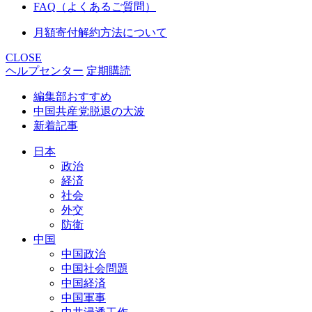
FAQ（よくあるご質問）
月額寄付解約方法について
CLOSE
ヘルプセンター
定期購読
編集部おすすめ
中国共産党脱退の大波
新着記事
日本
政治
経済
社会
外交
防衛
中国
中国政治
中国社会問題
中国経済
中国軍事