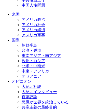
中共浸透工作
中国人権問題
米国
アメリカ政治
アメリカ社会
アメリカ経済
アメリカ軍事
国際
朝鮮半島
台湾・香港
東南アジア・南アジア
欧州・ロシア
北米・中南米
中東・アフリカ
オセアニア
オピニオン
大紀元社説
大紀元インタビュー
百家評論
悪魔が世界を統治している
共産主義の最終目的