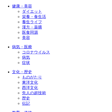
健康・美容
ダイエット
栄養・食生活
養生ライフ
漢方・薬膳
医食同源
美容
病気・医療
コロナウイルス
病気
症状
文化・歴史
ものがたり
東洋文化
西洋文化
先人の超技術
歴史
伝記