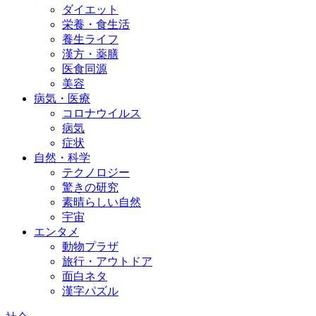
ダイエット
栄養・食生活
養生ライフ
漢方・薬膳
医食同源
美容
病気・医療
コロナウイルス
病気
症状
自然・科学
テクノロジー
驚きの研究
素晴らしい自然
宇宙
エンタメ
動物プラザ
旅行・アウトドア
面白ネタ
漢字パズル