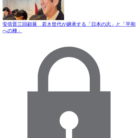
安倍晋三回顧展 若き世代が継承する「日本の志」と「平和
への種」