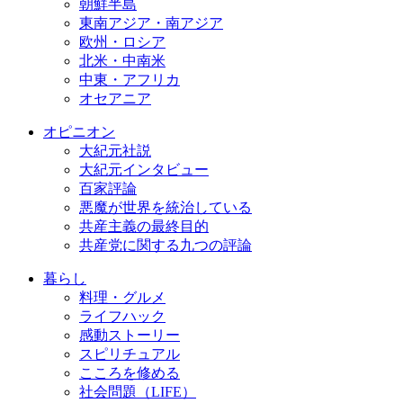
朝鮮半島
東南アジア・南アジア
欧州・ロシア
北米・中南米
中東・アフリカ
オセアニア
オピニオン
大紀元社説
大紀元インタビュー
百家評論
悪魔が世界を統治している
共産主義の最終目的
共産党に関する九つの評論
暮らし
料理・グルメ
ライフハック
感動ストーリー
スピリチュアル
こころを修める
社会問題（LIFE）