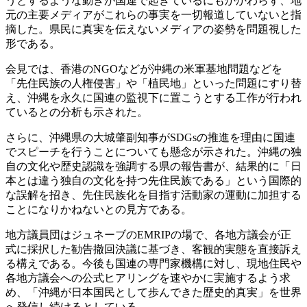
うとするような動きが国連で起きているにもかかわらず、地
元の主要メディアがこれらの事実を一切報道していないと指
摘した。県民に真実を伝えないメディアの姿勢を問題視した
形である。
会見では、香港のNGOなどが沖縄の米軍基地問題などを
「先住民族の人権侵害」や「植民地」といった問題にすり替
え、沖縄を永久に国連の監視下に置こうとする工作が行われ
ているとの分析も示された。
さらに、沖縄県の大城肇副知事がSDGsの推進を理由に国連
でスピーチを行うことについても懸念が示された。沖縄の独
自の文化や歴史認識を強調する県の報告書が、結果的に「日
本とは違う独自の文化を持つ先住民族である」という国際的
な誤解を招き、先住民族化を目指す活動家の運動に加担する
ことになりかねないとの見方である。
地方議員団はジュネーブのEMRIPの場で、各地方議会が正
式に採択した勧告撤回決議に基づき、客観的実態を直接訴え
る構えである。今後も国連の専門家機構に対し、現地住民や
各地方議会への公式ヒアリングを速やかに実施するよう求
め、「沖縄が日本国民として歩んできた歴史的真実」を世界
へ発信し続けるとしている。