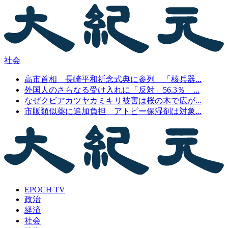
社会
高市首相 長崎平和祈念式典に参列 「核兵器...
外国人のさらなる受け入れに「反対」56.3％ ...
なぜクビアカツヤカミキリ被害は桜の木で広が...
市販類似薬に追加負担 アトピー保湿剤は対象...
EPOCH TV
政治
経済
社会