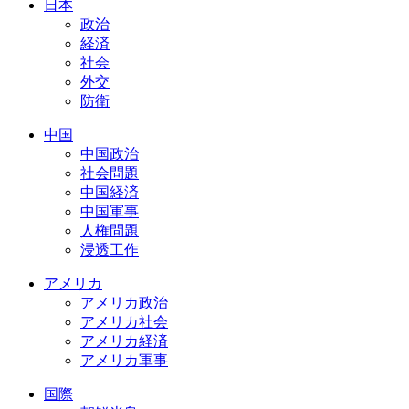
日本
政治
経済
社会
外交
防衛
中国
中国政治
社会問題
中国経済
中国軍事
人権問題
浸透工作
アメリカ
アメリカ政治
アメリカ社会
アメリカ経済
アメリカ軍事
国際