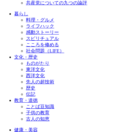
共産党についての九つの論評
暮らし
料理・グルメ
ライフハック
感動ストーリー
スピリチュアル
こころを修める
社会問題（LIFE）
文化・歴史
ものがたり
東洋文化
西洋文化
先人の超技術
歴史
伝記
教育・道徳
ことば豆知識
子供の教育
古人の知恵
健康・美容