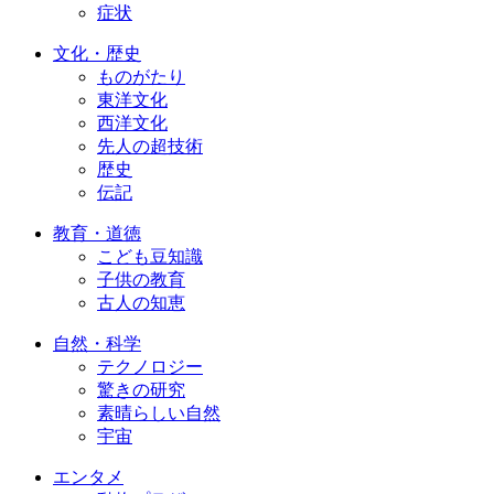
症状
文化・歴史
ものがたり
東洋文化
西洋文化
先人の超技術
歴史
伝記
教育・道徳
こども豆知識
子供の教育
古人の知恵
自然・科学
テクノロジー
驚きの研究
素晴らしい自然
宇宙
エンタメ