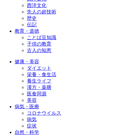
西洋文化
先人の超技術
歴史
伝記
教育・道徳
ことば豆知識
子供の教育
古人の知恵
健康・美容
ダイエット
栄養・食生活
養生ライフ
漢方・薬膳
医食同源
美容
病気・医療
コロナウイルス
病気
症状
自然・科学