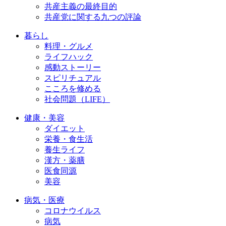
共産主義の最終目的
共産党に関する九つの評論
暮らし
料理・グルメ
ライフハック
感動ストーリー
スピリチュアル
こころを修める
社会問題（LIFE）
健康・美容
ダイエット
栄養・食生活
養生ライフ
漢方・薬膳
医食同源
美容
病気・医療
コロナウイルス
病気