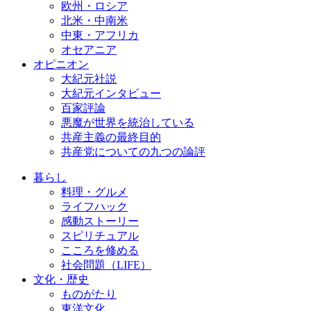
欧州・ロシア
北米・中南米
中東・アフリカ
オセアニア
オピニオン
大紀元社説
大紀元インタビュー
百家評論
悪魔が世界を統治している
共産主義の最終目的
共産党についての九つの論評
暮らし
料理・グルメ
ライフハック
感動ストーリー
スピリチュアル
こころを修める
社会問題（LIFE）
文化・歴史
ものがたり
東洋文化