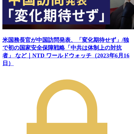
米国務長官が中国訪問発表、「変化期待せず」/独
で初の国家安全保障戦略「中共は体制上の対抗
者」 など｜NTD ワールドウォッチ（2023年6月16
日）