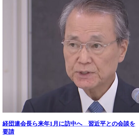
経団連会長ら来年1月に訪中へ 習近平との会談を
要請