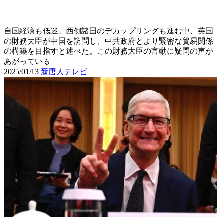
自国経済も低迷、西側諸国のデカップリングも進む中、英国
の財務大臣が中国を訪問し、中共政府とより緊密な貿易関係
の構築を目指すと述べた。この財務大臣の言動に疑問の声が
あがっている
2025/01/13
新唐人テレビ