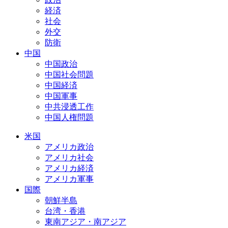
経済
社会
外交
防衛
中国
中国政治
中国社会問題
中国経済
中国軍事
中共浸透工作
中国人権問題
米国
アメリカ政治
アメリカ社会
アメリカ経済
アメリカ軍事
国際
朝鮮半島
台湾・香港
東南アジア・南アジア