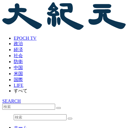
EPOCH TV
政治
経済
社会
防衛
中国
米国
国際
LIFE
すべて
SEARCH
ホーム