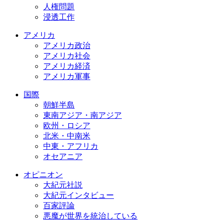
人権問題
浸透工作
アメリカ
アメリカ政治
アメリカ社会
アメリカ経済
アメリカ軍事
国際
朝鮮半島
東南アジア・南アジア
欧州・ロシア
北米・中南米
中東・アフリカ
オセアニア
オピニオン
大紀元社説
大紀元インタビュー
百家評論
悪魔が世界を統治している