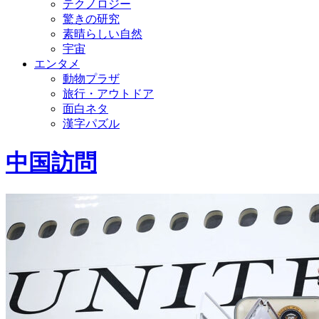
テクノロジー
驚きの研究
素晴らしい自然
宇宙
エンタメ
動物プラザ
旅行・アウトドア
面白ネタ
漢字パズル
中国訪問