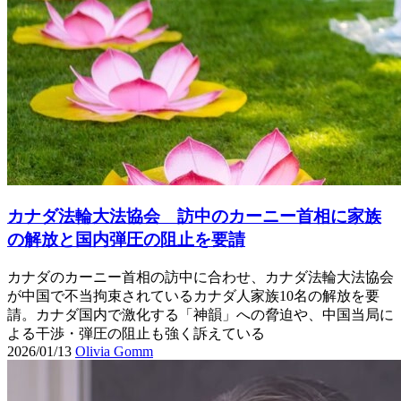
カナダ法輪大法協会 訪中のカーニー首相に家族
の解放と国内弾圧の阻止を要請
カナダのカーニー首相の訪中に合わせ、カナダ法輪大法協会
が中国で不当拘束されているカナダ人家族10名の解放を要
請。カナダ国内で激化する「神韻」への脅迫や、中国当局に
よる干渉・弾圧の阻止も強く訴えている
2026/01/13
Olivia Gomm