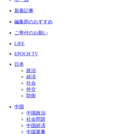
新着記事
編集部のおすすめ
ご寄付のお願い
LIFE
EPOCH TV
日本
政治
経済
社会
外交
防衛
中国
中国政治
社会問題
中国経済
中国軍事