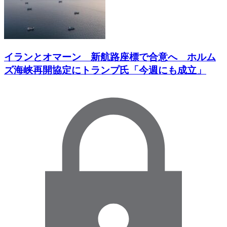
イランとオマーン 新航路座標で合意へ ホルム
ズ海峡再開協定にトランプ氏「今週にも成立」