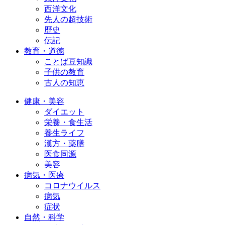
西洋文化
先人の超技術
歴史
伝記
教育・道徳
ことば豆知識
子供の教育
古人の知恵
健康・美容
ダイエット
栄養・食生活
養生ライフ
漢方・薬膳
医食同源
美容
病気・医療
コロナウイルス
病気
症状
自然・科学