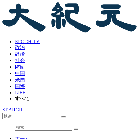
EPOCH TV
政治
経済
社会
防衛
中国
米国
国際
LIFE
すべて
SEARCH
ホーム