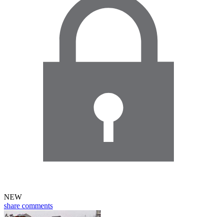
NEW
share
comments