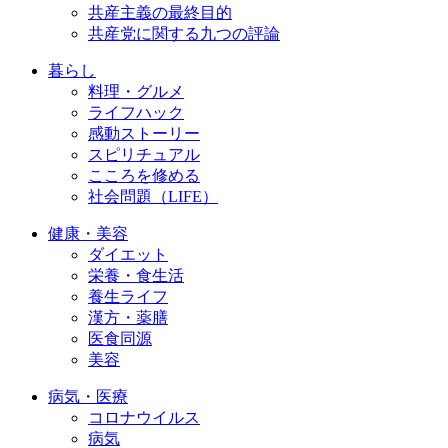
共産主義の最終目的
共産党に関する九つの評論
暮らし
料理・グルメ
ライフハック
感動ストーリー
スピリチュアル
こころを修める
社会問題（LIFE）
健康・美容
ダイエット
栄養・食生活
養生ライフ
漢方・薬膳
医食同源
美容
病気・医療
コロナウイルス
病気