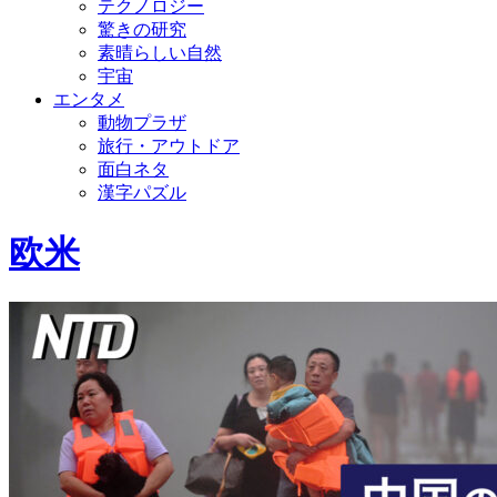
テクノロジー
驚きの研究
素晴らしい自然
宇宙
エンタメ
動物プラザ
旅行・アウトドア
面白ネタ
漢字パズル
欧米