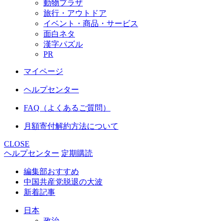
動物プラザ
旅行・アウトドア
イベント・商品・サービス
面白ネタ
漢字パズル
PR
マイページ
ヘルプセンター
FAQ（よくあるご質問）
月額寄付解約方法について
CLOSE
ヘルプセンター
定期購読
編集部おすすめ
中国共産党脱退の大波
新着記事
日本
政治