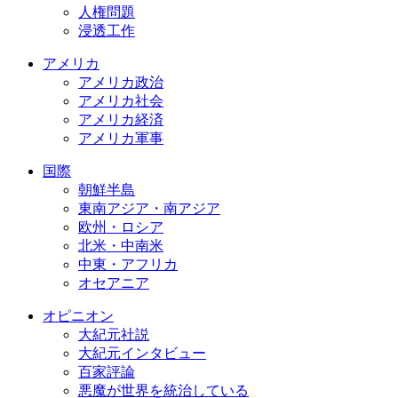
人権問題
浸透工作
アメリカ
アメリカ政治
アメリカ社会
アメリカ経済
アメリカ軍事
国際
朝鮮半島
東南アジア・南アジア
欧州・ロシア
北米・中南米
中東・アフリカ
オセアニア
オピニオン
大紀元社説
大紀元インタビュー
百家評論
悪魔が世界を統治している