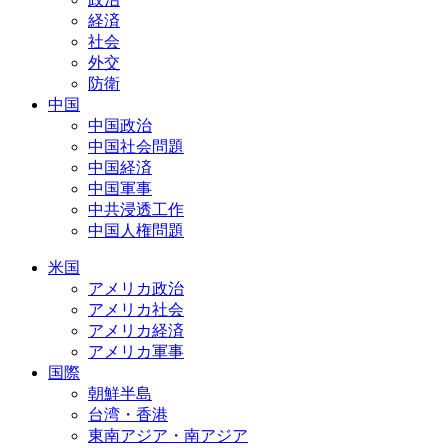
経済
社会
外交
防衛
中国
中国政治
中国社会問題
中国経済
中国軍事
中共浸透工作
中国人権問題
米国
アメリカ政治
アメリカ社会
アメリカ経済
アメリカ軍事
国際
朝鮮半島
台湾・香港
東南アジア・南アジア