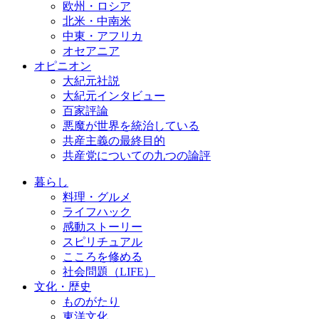
欧州・ロシア
北米・中南米
中東・アフリカ
オセアニア
オピニオン
大紀元社説
大紀元インタビュー
百家評論
悪魔が世界を統治している
共産主義の最終目的
共産党についての九つの論評
暮らし
料理・グルメ
ライフハック
感動ストーリー
スピリチュアル
こころを修める
社会問題（LIFE）
文化・歴史
ものがたり
東洋文化