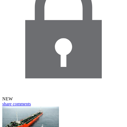
NEW
share
comments