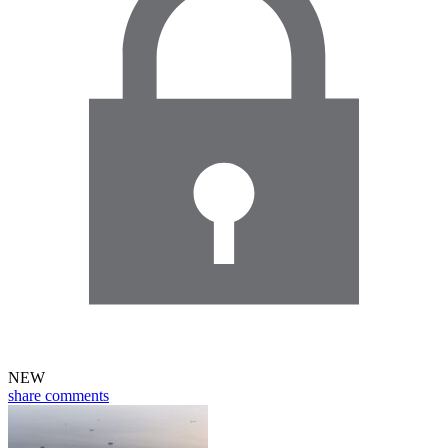
NEW
share
comments