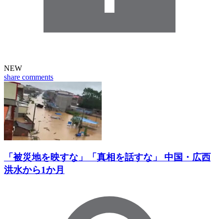
NEW
share
comments
「被災地を映すな」「真相を話すな」 中国・広西
洪水から1か月