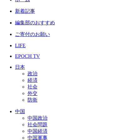
新着記事
編集部のおすすめ
ご寄付のお願い
LIFE
EPOCH TV
日本
政治
経済
社会
外交
防衛
中国
中国政治
社会問題
中国経済
中国軍事