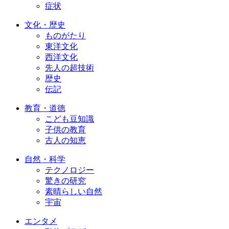
症状
文化・歴史
ものがたり
東洋文化
西洋文化
先人の超技術
歴史
伝記
教育・道徳
こども豆知識
子供の教育
古人の知恵
自然・科学
テクノロジー
驚きの研究
素晴らしい自然
宇宙
エンタメ