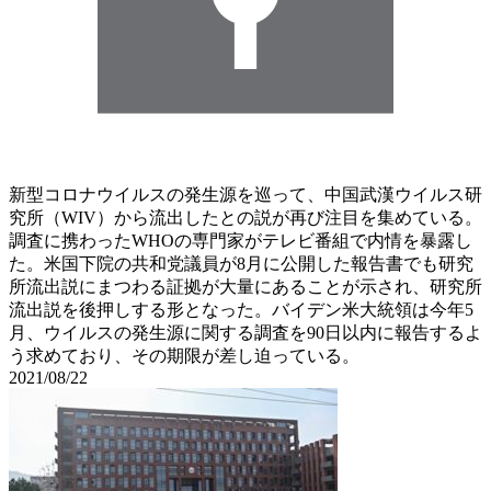
新型コロナウイルスの発生源を巡って、中国武漢ウイルス研
究所（WIV）から流出したとの説が再び注目を集めている。
調査に携わったWHOの専門家がテレビ番組で内情を暴露し
た。米国下院の共和党議員が8月に公開した報告書でも研究
所流出説にまつわる証拠が大量にあることが示され、研究所
流出説を後押しする形となった。バイデン米大統領は今年5
月、ウイルスの発生源に関する調査を90日以内に報告するよ
う求めており、その期限が差し迫っている。
2021/08/22