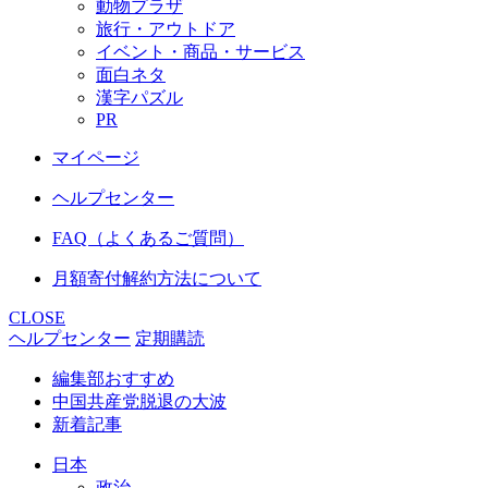
動物プラザ
旅行・アウトドア
イベント・商品・サービス
面白ネタ
漢字パズル
PR
マイページ
ヘルプセンター
FAQ（よくあるご質問）
月額寄付解約方法について
CLOSE
ヘルプセンター
定期購読
編集部おすすめ
中国共産党脱退の大波
新着記事
日本
政治