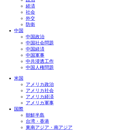
経済
社会
外交
防衛
中国
中国政治
中国社会問題
中国経済
中国軍事
中共浸透工作
中国人権問題
米国
アメリカ政治
アメリカ社会
アメリカ経済
アメリカ軍事
国際
朝鮮半島
台湾・香港
東南アジア・南アジア