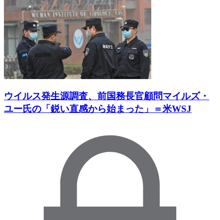
ウイルス発生源調査、前国務長官顧問マイルズ・
ユー氏の「鋭い直感から始まった」＝米WSJ