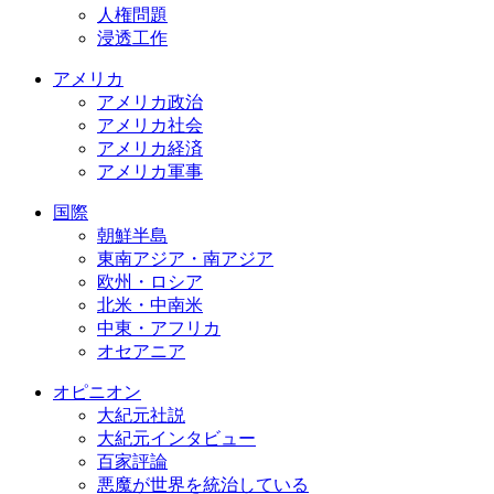
人権問題
浸透工作
アメリカ
アメリカ政治
アメリカ社会
アメリカ経済
アメリカ軍事
国際
朝鮮半島
東南アジア・南アジア
欧州・ロシア
北米・中南米
中東・アフリカ
オセアニア
オピニオン
大紀元社説
大紀元インタビュー
百家評論
悪魔が世界を統治している