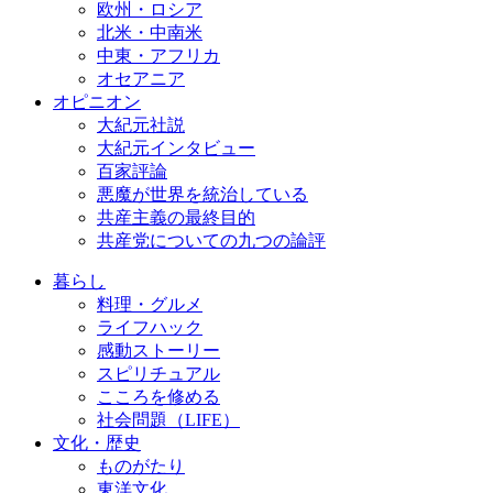
欧州・ロシア
北米・中南米
中東・アフリカ
オセアニア
オピニオン
大紀元社説
大紀元インタビュー
百家評論
悪魔が世界を統治している
共産主義の最終目的
共産党についての九つの論評
暮らし
料理・グルメ
ライフハック
感動ストーリー
スピリチュアル
こころを修める
社会問題（LIFE）
文化・歴史
ものがたり
東洋文化