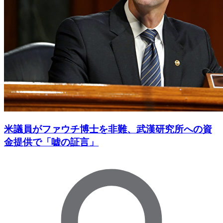
米議員がファウチ博士を非難、武漢研究所への資
金提供で「嘘の証言」