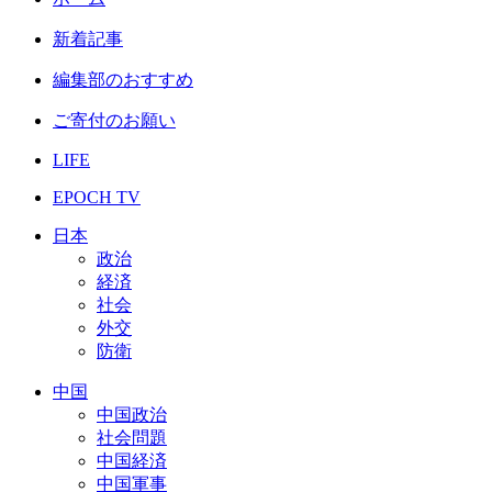
新着記事
編集部のおすすめ
ご寄付のお願い
LIFE
EPOCH TV
日本
政治
経済
社会
外交
防衛
中国
中国政治
社会問題
中国経済
中国軍事