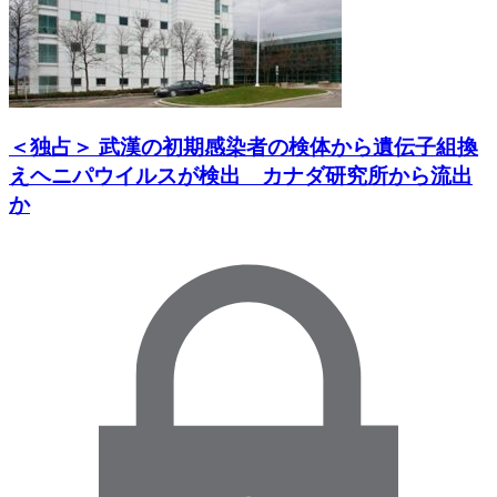
＜独占＞ 武漢の初期感染者の検体から遺伝子組換
えヘニパウイルスが検出 カナダ研究所から流出
か