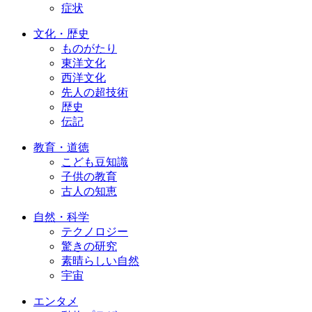
症状
文化・歴史
ものがたり
東洋文化
西洋文化
先人の超技術
歴史
伝記
教育・道徳
こども豆知識
子供の教育
古人の知恵
自然・科学
テクノロジー
驚きの研究
素晴らしい自然
宇宙
エンタメ