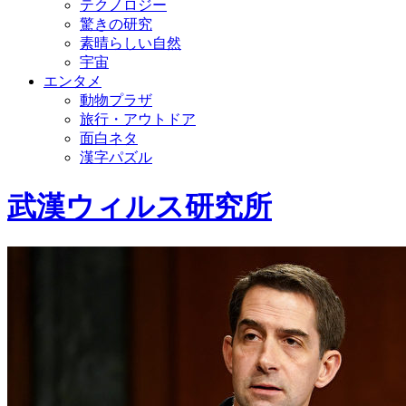
テクノロジー
驚きの研究
素晴らしい自然
宇宙
エンタメ
動物プラザ
旅行・アウトドア
面白ネタ
漢字パズル
武漢ウィルス研究所