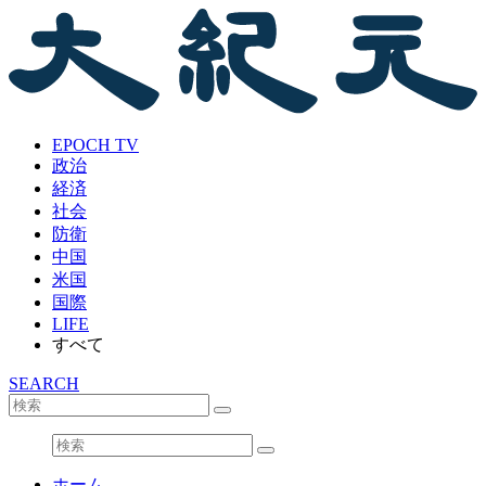
EPOCH TV
政治
経済
社会
防衛
中国
米国
国際
LIFE
すべて
SEARCH
ホーム