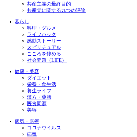
共産主義の最終目的
共産党に関する九つの評論
暮らし
料理・グルメ
ライフハック
感動ストーリー
スピリチュアル
こころを修める
社会問題（LIFE）
健康・美容
ダイエット
栄養・食生活
養生ライフ
漢方・薬膳
医食同源
美容
病気・医療
コロナウイルス
病気