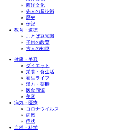
西洋文化
先人の超技術
歴史
伝記
教育・道徳
ことば豆知識
子供の教育
古人の知恵
健康・美容
ダイエット
栄養・食生活
養生ライフ
漢方・薬膳
医食同源
美容
病気・医療
コロナウイルス
病気
症状
自然・科学